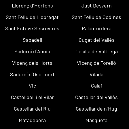
Llorenç d´Hortons
Just Desvern
Sant Feliu de Llobregat
Sant Feliu de Codines
Sant Esteve Sesrovires
Palautordera
Sabadell
Cugat del Vallès
Sadurní d´Anoia
Cecília de Voltregà
Vicenç dels Horts
Vicenç de Torelló
Sadurní d´Osormort
Vilada
Vic
Calaf
Castellbell i el Vilar
Castellar del Vallès
Castellar del Riu
Castellar de n´Hug
Matadepera
Masquefa