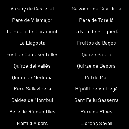
Vicenç de Castellet
Salvador de Guardiola
Pere de Vilamajor
Pere de Torelló
La Pobla de Claramunt
La Nou de Berguedà
La Llagosta
Fruitós de Bages
Fost de Campsentelles
Quirze Safaja
Quirze del Vallès
Quirze de Besora
Quintí de Mediona
Pol de Mar
Pere Sallavinera
Hipòlit de Voltregà
Caldes de Montbui
Sant Feliu Sasserra
Pere de Riudebitlles
Pere de Ribes
Martí d´Albars
Llorenç Savall