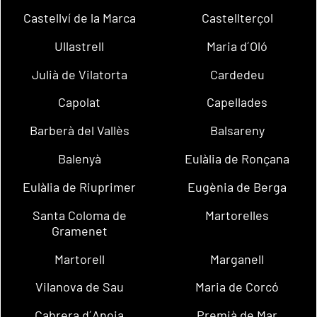
Castellví de la Marca
Castellterçol
Ullastrell
Maria d´Oló
Julià de Vilatorta
Cardedeu
Capolat
Capellades
Barberà del Vallès
Balsareny
Balenyà
Eulàlia de Ronçana
Eulàlia de Riuprimer
Eugènia de Berga
Santa Coloma de
Martorelles
Gramenet
Martorell
Marganell
Vilanova de Sau
Maria de Corcó
Cabrera d´Anoia
Premià de Mar