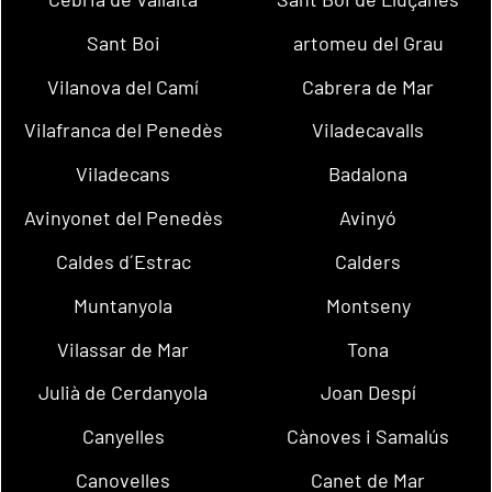
Sant Boi
artomeu del Grau
Vilanova del Camí
Cabrera de Mar
Vilafranca del Penedès
Viladecavalls
Viladecans
Badalona
Avinyonet del Penedès
Avinyó
Caldes d´Estrac
Calders
Muntanyola
Montseny
Vilassar de Mar
Tona
Julià de Cerdanyola
Joan Despí
Canyelles
Cànoves i Samalús
Canovelles
Canet de Mar