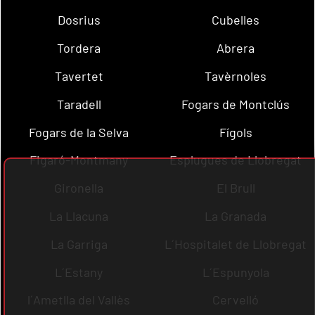
Dosrius
Cubelles
Tordera
Abrera
Tavertet
Tavèrnoles
Taradell
Fogars de Montclús
Fogars de la Selva
Fígols
Figaró-Montmany
Esplugues de Llobregat
Gironella
El Brull
La Llacuna
La Granada
La Garriga
L´Hospitalet de Llobregat
L´Estany
L´Espunyola
l´Ametlla del Vallès
Cervelló