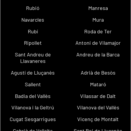
Rubió
Manresa
Navarcles
Mura
Rubí
Roda de Ter
Ripollet
Antoni de Vilamajor
Sant Andreu de
Andreu de la Barca
Llavaneres
Agustí de Lluçanès
Adrià de Besòs
Sallent
Mataró
Badia del Vallès
Vilassar de Dalt
Vilanova i la Geltrú
Vilanova del Vallès
Cugat Sesgarrigues
Vicenç de Montalt
Cebrià de Vallalta
Sant Boi de Lluçanès