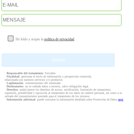
He leído y acepto la
política de privacidad
.
·
Responsable del tratamiento
: Fervalles
·
Finalidad
: gestionar el envío de información y prospección comercial,
relacionada con nuestros servicios y/o productos.
·
Legitimación
: consentimiento del interesado.
·
Destinatarios
: no se cederán datos a terceros, salvo obligación legal.
·
Derechos
: podrá ejercer los derechos de acceso, rectificación, limitación de tratamiento,
supresión, portabilidad y oposición al tratamiento de sus datos de carácter personal, así como a la
retirada del consentimiento prestado para el tratamiento de los mismos.
·
Información adicional
: puede consultar la información detallada sobre Protección de Datos
aquí
.