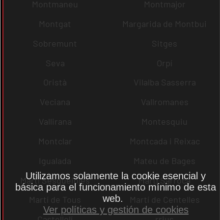
Montmaneu
Montmajor
Montgat
Margarida de Montbui
Sobremunt
Sitges
Seva
Orpí
Oristà
Vilalba Sasserra
Veciana
Vallromanes
Vallirana
Montesquiu
Montclar
Montcada i Reixac
Igualada
Mateu de Bages
Utilizamos solamente la cookie esencial y
Martí Sesgueioles
Martí Sarroca
básica para el funcionamiento mínimo de esta
web.
Martí de Tous
Martí de Centelles
Ver políticas y gestión de cookies
Castellolí
rrius