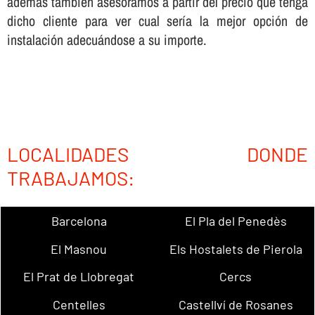
además también asesoramos a partir del precio que tenga
dicho cliente para ver cual serí­a la mejor opción de
instalación adecuándose a su importe.
LOCALIDADES DONDE
TRABAJAMOS:
Barcelona
El Pla del Penedès
El Masnou
Els Hostalets de Pierola
El Prat de Llobregat
Cercs
Centelles
Castellví de Rosanes