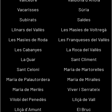
Vacarisses
Súria
Subirats
Saldes
Llinars del Vallès
Les Masíes de Voltregà
Les Masies de Roda
Les Franqueses del Vallès
Les Cabanyes
La Roca del Vallès
La Quar
Sant Climent
Sant Celoni
Maria de Martorelles
Maria de Palautordera
Maria de Miralles
Maria de Merlès
Viver i Serrateix
Vilobí del Penedès
Lliçà de Vall
Lliçà d´Amunt
El Bruc