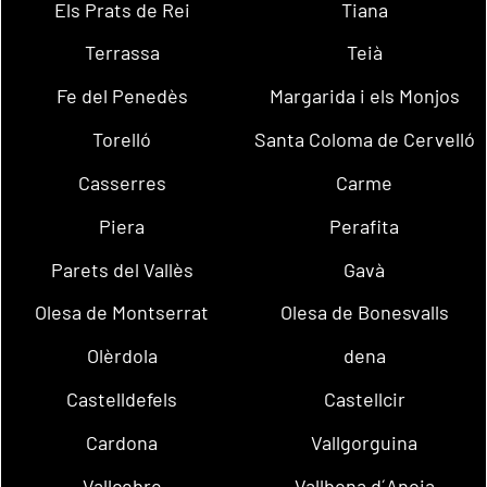
Els Prats de Rei
Tiana
Terrassa
Teià
Fe del Penedès
Margarida i els Monjos
Torelló
Santa Coloma de Cervelló
Casserres
Carme
Piera
Perafita
Parets del Vallès
Gavà
Olesa de Montserrat
Olesa de Bonesvalls
Olèrdola
dena
Castelldefels
Castellcir
Cardona
Vallgorguina
Vallcebre
Vallbona d´Anoia