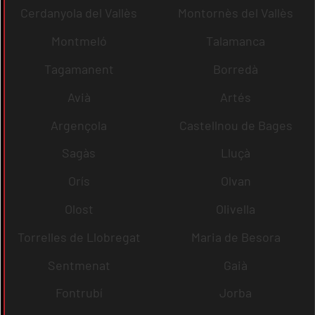
Cerdanyola del Vallès
Montornès del Vallès
Montmeló
Talamanca
Tagamanent
Borredà
Avià
Artés
Argençola
Castellnou de Bages
Sagàs
Lluçà
Orís
Olvan
Olost
Olivella
Torrelles de Llobregat
Maria de Besora
Sentmenat
Gaià
Fontrubí
Jorba