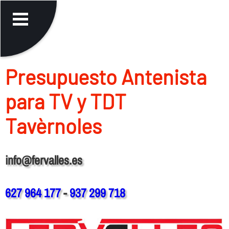
Presupuesto Antenista
para TV y TDT
Tavèrnoles
info@fervalles.es
627 964 177
-
937 299 718