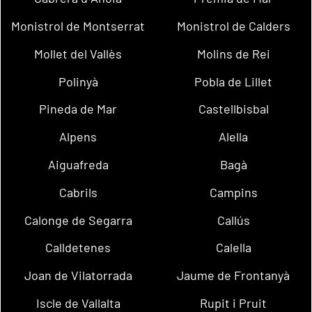
Monistrol de Montserrat
Monistrol de Calders
Mollet del Vallès
Molins de Rei
Polinyà
Pobla de Lillet
Pineda de Mar
Castellbisbal
Alpens
Alella
Aiguafreda
Bagà
Cabrils
Campins
Calonge de Segarra
Callús
Calldetenes
Calella
Joan de Vilatorrada
Jaume de Frontanyà
Iscle de Vallalta
Rupit i Pruit