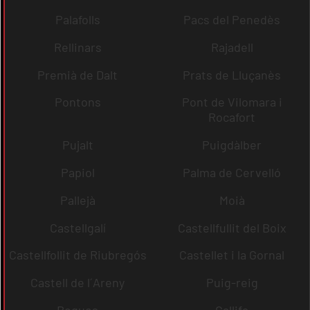
Palafolls
Pacs del Penedès
Rellinars
Rajadell
Premià de Dalt
Prats de Lluçanès
Pontons
Pont de Vilomara i
Rocafort
Pujalt
Puigdàlber
Papiol
Palma de Cervelló
Pallejà
Moià
Castellgalí
Castellfullit del Boix
Castellfollit de Riubregós
Castellet i la Gornal
Castell de l´Areny
Puig-reig