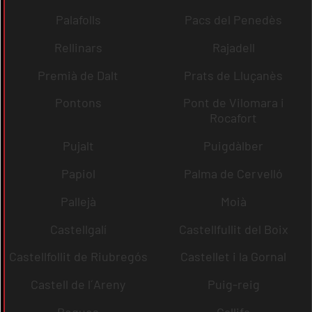
Palafolls
Pacs del Penedès
Rellinars
Rajadell
Premià de Dalt
Prats de Lluçanès
Pontons
Pont de Vilomara i
Rocafort
Pujalt
Puigdàlber
Papiol
Palma de Cervelló
Pallejà
Moià
Castellgalí
Castellfullit del Boix
Castellfollit de Riubregós
Castellet i la Gornal
Castell de l´Areny
Puig-reig