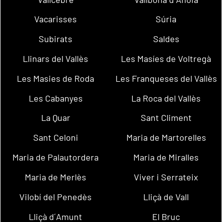
Vacarisses
Súria
Subirats
Saldes
Llinars del Vallès
Les Masíes de Voltregà
Les Masies de Roda
Les Franqueses del Vallès
Les Cabanyes
La Roca del Vallès
La Quar
Sant Climent
Sant Celoni
Maria de Martorelles
Maria de Palautordera
Maria de Miralles
Maria de Merlès
Viver i Serrateix
Vilobí del Penedès
Lliçà de Vall
Lliçà d´Amunt
El Bruc