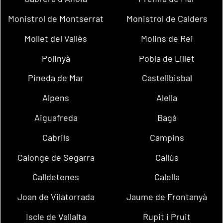
Monistrol de Montserrat
Monistrol de Calders
Mollet del Vallès
Molins de Rei
Polinyà
Pobla de Lillet
Pineda de Mar
Castellbisbal
Alpens
Alella
Aiguafreda
Bagà
Cabrils
Campins
Calonge de Segarra
Callús
Calldetenes
Calella
Joan de Vilatorrada
Jaume de Frontanyà
Iscle de Vallalta
Rupit i Pruit