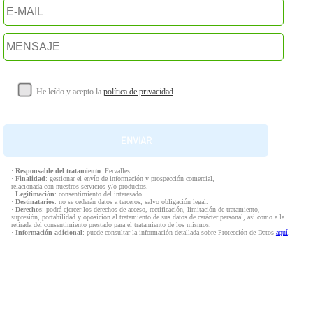
He leído y acepto la
política de privacidad
.
·
Responsable del tratamiento
: Fervalles
·
Finalidad
: gestionar el envío de información y prospección comercial,
relacionada con nuestros servicios y/o productos.
·
Legitimación
: consentimiento del interesado.
·
Destinatarios
: no se cederán datos a terceros, salvo obligación legal.
·
Derechos
: podrá ejercer los derechos de acceso, rectificación, limitación de tratamiento,
supresión, portabilidad y oposición al tratamiento de sus datos de carácter personal, así como a la
retirada del consentimiento prestado para el tratamiento de los mismos.
·
Información adicional
: puede consultar la información detallada sobre Protección de Datos
aquí
.