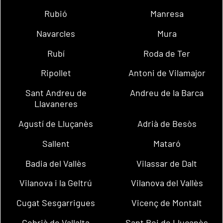
Rubió
Manresa
Navarcles
Mura
Rubí
Roda de Ter
Ripollet
Antoni de Vilamajor
Sant Andreu de
Andreu de la Barca
Llavaneres
Agustí de Lluçanès
Adrià de Besòs
Sallent
Mataró
Badia del Vallès
Vilassar de Dalt
Vilanova i la Geltrú
Vilanova del Vallès
Cugat Sesgarrigues
Vicenç de Montalt
Cebrià de Vallalta
Sant Boi de Lluçanès