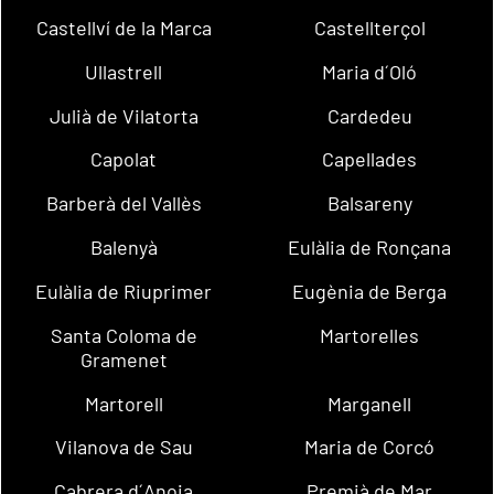
Castellví de la Marca
Castellterçol
Ullastrell
Maria d´Oló
Julià de Vilatorta
Cardedeu
Capolat
Capellades
Barberà del Vallès
Balsareny
Balenyà
Eulàlia de Ronçana
Eulàlia de Riuprimer
Eugènia de Berga
Santa Coloma de
Martorelles
Gramenet
Martorell
Marganell
Vilanova de Sau
Maria de Corcó
Cabrera d´Anoia
Premià de Mar