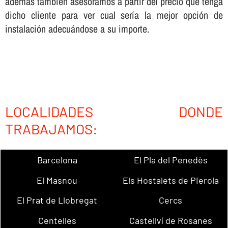
además también asesoramos a partir del precio que tenga
dicho cliente para ver cual serí­a la mejor opción de
instalación adecuándose a su importe.
LOCALIDADES DONDE
TRABAJAMOS:
Barcelona
El Pla del Penedès
El Masnou
Els Hostalets de Pierola
El Prat de Llobregat
Cercs
Centelles
Castellví de Rosanes