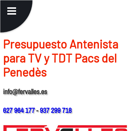
Presupuesto Antenista
para TV y TDT Pacs del
Penedès
info@fervalles.es
627 964 177
-
937 299 718