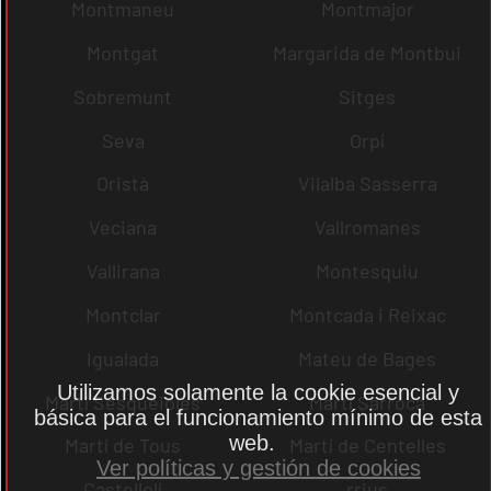
Montmaneu
Montmajor
Montgat
Margarida de Montbui
Sobremunt
Sitges
Seva
Orpí
Oristà
Vilalba Sasserra
Veciana
Vallromanes
Vallirana
Montesquiu
Montclar
Montcada i Reixac
Igualada
Mateu de Bages
Utilizamos solamente la cookie esencial y
Martí Sesgueioles
Martí Sarroca
básica para el funcionamiento mínimo de esta
web.
Martí de Tous
Martí de Centelles
Ver políticas y gestión de cookies
Castellolí
rrius