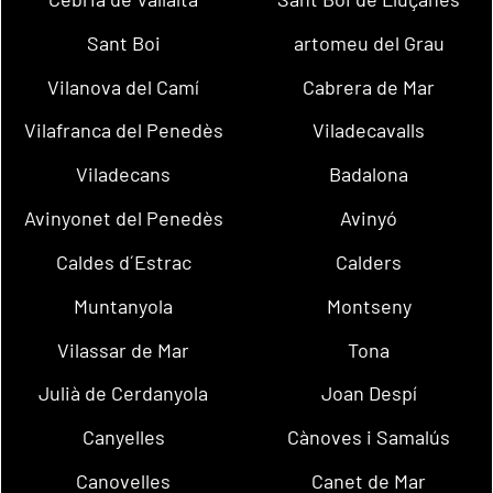
Sant Boi
artomeu del Grau
Vilanova del Camí
Cabrera de Mar
Vilafranca del Penedès
Viladecavalls
Viladecans
Badalona
Avinyonet del Penedès
Avinyó
Caldes d´Estrac
Calders
Muntanyola
Montseny
Vilassar de Mar
Tona
Julià de Cerdanyola
Joan Despí
Canyelles
Cànoves i Samalús
Canovelles
Canet de Mar