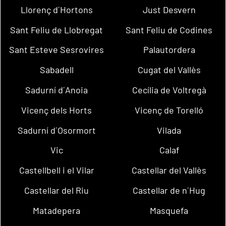
Llorenç d´Hortons
Just Desvern
Sant Feliu de Llobregat
Sant Feliu de Codines
Sant Esteve Sesrovires
Palautordera
Sabadell
Cugat del Vallès
Sadurní d´Anoia
Cecília de Voltregà
Vicenç dels Horts
Vicenç de Torelló
Sadurní d´Osormort
Vilada
Vic
Calaf
Castellbell i el Vilar
Castellar del Vallès
Castellar del Riu
Castellar de n´Hug
Matadepera
Masquefa