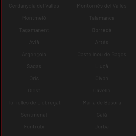
Cerdanyola del Vallès
Montornès del Vallès
Montmeló
Talamanca
Tagamanent
Borredà
Avià
Artés
Argençola
Castellnou de Bages
Sagàs
Lluçà
Orís
Olvan
Olost
Olivella
Torrelles de Llobregat
Maria de Besora
Sentmenat
Gaià
Fontrubí
Jorba