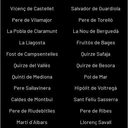
Vicenç de Castellet
Salvador de Guardiola
Pere de Vilamajor
Pere de Torelló
La Pobla de Claramunt
La Nou de Berguedà
La Llagosta
Fruitós de Bages
Fost de Campsentelles
Quirze Safaja
Quirze del Vallès
Quirze de Besora
Quintí de Mediona
Pol de Mar
Pere Sallavinera
Hipòlit de Voltregà
Caldes de Montbui
Sant Feliu Sasserra
Pere de Riudebitlles
Pere de Ribes
Martí d´Albars
Llorenç Savall