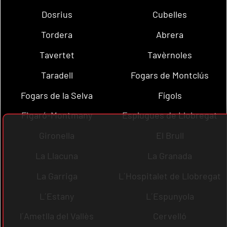
Dosrius
Cubelles
Tordera
Abrera
Tavertet
Tavèrnoles
Taradell
Fogars de Montclús
Fogars de la Selva
Fígols
Figaró-Montmany
Esplugues de Llobregat
Gironella
El Brull
La Llacuna
La Granada
La Garriga
L´Hospitalet de Llobregat
L´Estany
L´Espunyola
l´Ametlla del Vallès
Cervelló