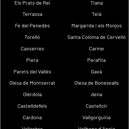
Els Prats de Rei
Tiana
Terrassa
Teià
Fe del Penedès
Margarida i els Monjos
Torelló
Santa Coloma de Cervelló
Casserres
Carme
Piera
Perafita
Parets del Vallès
Gavà
Olesa de Montserrat
Olesa de Bonesvalls
Olèrdola
dena
Castelldefels
Castellcir
Cardona
Vallgorguina
Vallcebre
Vallbona d´Anoia