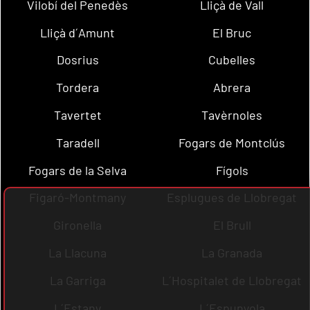
Vilobí del Penedès
Lliçà de Vall
Lliçà d´Amunt
El Bruc
Dosrius
Cubelles
Tordera
Abrera
Tavertet
Tavèrnoles
Taradell
Fogars de Montclús
Fogars de la Selva
Fígols
Figaró-Montmany
Esplugues de Llobregat
Gironella
El Brull
La Llacuna
La Granada
La Garriga
L´Hospitalet de Llobregat
L´Estany
L´Espunyola