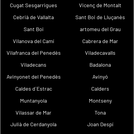
Cugat Sesgarrigues
Vicenç de Montalt
Cebrià de Vallalta
Sant Boi de Lluçanès
Sant Boi
artomeu del Grau
Vilanova del Camí
Cabrera de Mar
Vilafranca del Penedès
Viladecavalls
Viladecans
Badalona
Avinyonet del Penedès
Avinyó
Caldes d´Estrac
Calders
Muntanyola
Montseny
Vilassar de Mar
Tona
Julià de Cerdanyola
Joan Despí