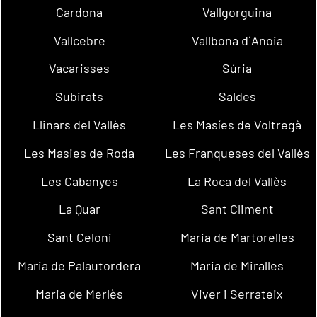
Cardona
Vallgorguina
Vallcebre
Vallbona d´Anoia
Vacarisses
Súria
Subirats
Saldes
Llinars del Vallès
Les Masíes de Voltregà
Les Masies de Roda
Les Franqueses del Vallès
Les Cabanyes
La Roca del Vallès
La Quar
Sant Climent
Sant Celoni
Maria de Martorelles
Maria de Palautordera
Maria de Miralles
Maria de Merlès
Viver i Serrateix