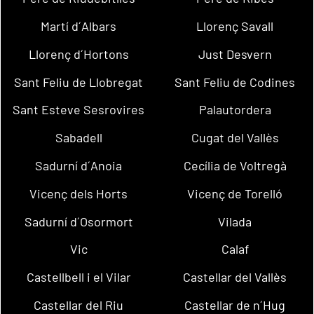
Martí d´Albars
Llorenç Savall
Llorenç d´Hortons
Just Desvern
Sant Feliu de Llobregat
Sant Feliu de Codines
Sant Esteve Sesrovires
Palautordera
Sabadell
Cugat del Vallès
Sadurní d´Anoia
Cecília de Voltregà
Vicenç dels Horts
Vicenç de Torelló
Sadurní d´Osormort
Vilada
Vic
Calaf
Castellbell i el Vilar
Castellar del Vallès
Castellar del Riu
Castellar de n´Hug