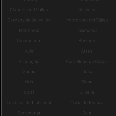
l´Ametlla del Vallès
Cervelló
Cerdanyola del Vallès
Montornès del Vallès
Montmeló
Talamanca
Tagamanent
Borredà
Avià
Artés
Argençola
Castellnou de Bages
Sagàs
Lluçà
Orís
Olvan
Olost
Olivella
Torrelles de Llobregat
Maria de Besora
Sentmenat
Gaià