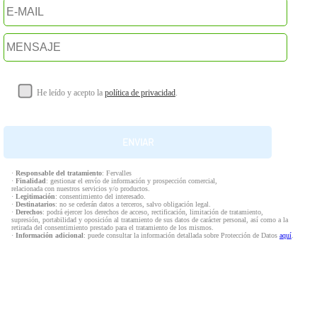
He leído y acepto la
política de privacidad
.
·
Responsable del tratamiento
: Fervalles
·
Finalidad
: gestionar el envío de información y prospección comercial,
relacionada con nuestros servicios y/o productos.
·
Legitimación
: consentimiento del interesado.
·
Destinatarios
: no se cederán datos a terceros, salvo obligación legal.
·
Derechos
: podrá ejercer los derechos de acceso, rectificación, limitación de tratamiento,
supresión, portabilidad y oposición al tratamiento de sus datos de carácter personal, así como a la
retirada del consentimiento prestado para el tratamiento de los mismos.
·
Información adicional
: puede consultar la información detallada sobre Protección de Datos
aquí
.