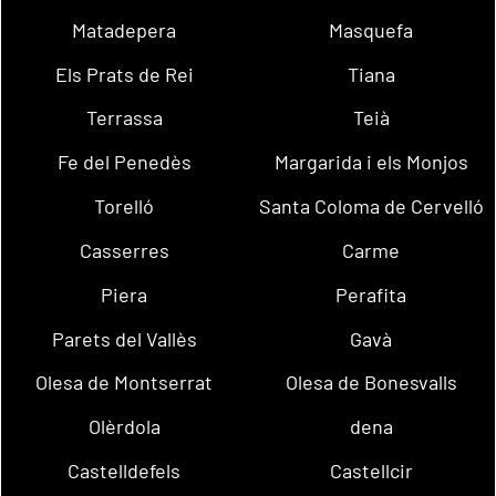
Matadepera
Masquefa
Els Prats de Rei
Tiana
Terrassa
Teià
Fe del Penedès
Margarida i els Monjos
Torelló
Santa Coloma de Cervelló
Casserres
Carme
Piera
Perafita
Parets del Vallès
Gavà
Olesa de Montserrat
Olesa de Bonesvalls
Olèrdola
dena
Castelldefels
Castellcir