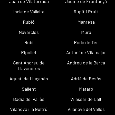
Joan de Vilatorrada
Jaume de Frontanyà
Iscle de Vallalta
Rupit i Pruit
Rubió
Manresa
Navarcles
Mura
Rubí
Roda de Ter
Ripollet
Antoni de Vilamajor
Sant Andreu de
Andreu de la Barca
Llavaneres
Agustí de Lluçanès
Adrià de Besòs
Sallent
Mataró
Badia del Vallès
Vilassar de Dalt
Vilanova i la Geltrú
Vilanova del Vallès