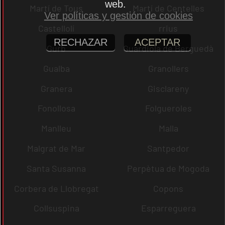
web.
Martí de Tous
Martí de Centelles
Ver políticas y gestión de cookies
Castellolí
rrius
RECHAZAR
ACEPTAR
Gurb
Guardiola de Berguedà
Gualba
Granollers
Granera
Gisclareny
Fonollosa
Folgueroles
Manlleu
Malla
Malgrat de Mar
Santpedor
Santa Susanna
Perpètua de Mogoda
Corbera de Llobregat
Copons
Collsuspina
Esparreguera