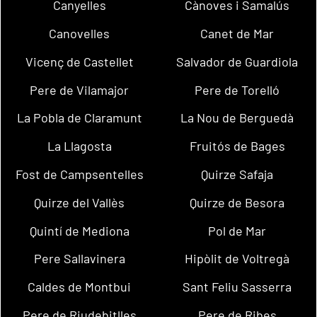
Canyelles
Cànoves i Samalús
Canovelles
Canet de Mar
Vicenç de Castellet
Salvador de Guardiola
Pere de Vilamajor
Pere de Torelló
La Pobla de Claramunt
La Nou de Berguedà
La Llagosta
Fruitós de Bages
Fost de Campsentelles
Quirze Safaja
Quirze del Vallès
Quirze de Besora
Quintí de Mediona
Pol de Mar
Pere Sallavinera
Hipòlit de Voltregà
Caldes de Montbui
Sant Feliu Sasserra
Pere de Riudebitlles
Pere de Ribes