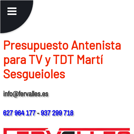
Presupuesto Antenista
para TV y TDT Martí
Sesgueioles
info@fervalles.es
627 964 177
-
937 299 718