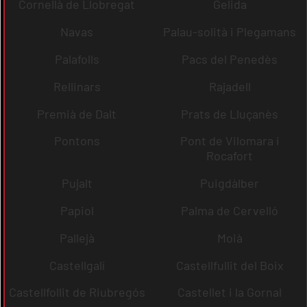
Cornellà de Llobregat
Gelida
Navas
Palau-solità i Plegamans
Palafolls
Pacs del Penedès
Rellinars
Rajadell
Premià de Dalt
Prats de Lluçanès
Pontons
Pont de Vilomara i
Rocafort
Pujalt
Puigdàlber
Papiol
Palma de Cervelló
Pallejà
Moià
Castellgalí
Castellfullit del Boix
Castellfollit de Riubregós
Castellet i la Gornal