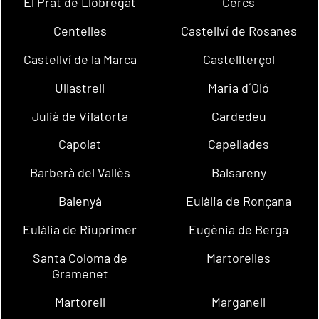
El Prat de Llobregat
Cercs
Centelles
Castellví de Rosanes
Castellví de la Marca
Castellterçol
Ullastrell
Maria d´Oló
Julià de Vilatorta
Cardedeu
Capolat
Capellades
Barberà del Vallès
Balsareny
Balenyà
Eulàlia de Ronçana
Eulàlia de Riuprimer
Eugènia de Berga
Santa Coloma de
Martorelles
Gramenet
Martorell
Marganell