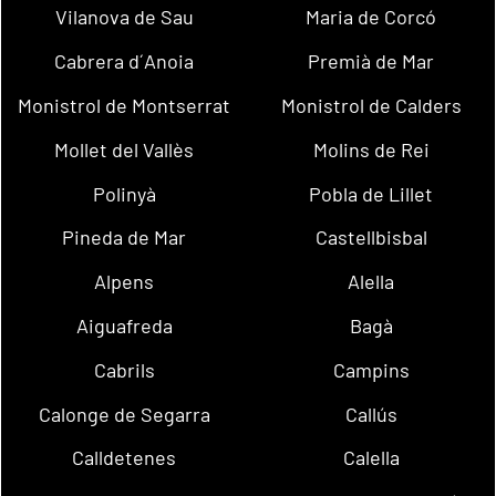
Vilanova de Sau
Maria de Corcó
Cabrera d´Anoia
Premià de Mar
Monistrol de Montserrat
Monistrol de Calders
Mollet del Vallès
Molins de Rei
Polinyà
Pobla de Lillet
Pineda de Mar
Castellbisbal
Alpens
Alella
Aiguafreda
Bagà
Cabrils
Campins
Calonge de Segarra
Callús
Calldetenes
Calella