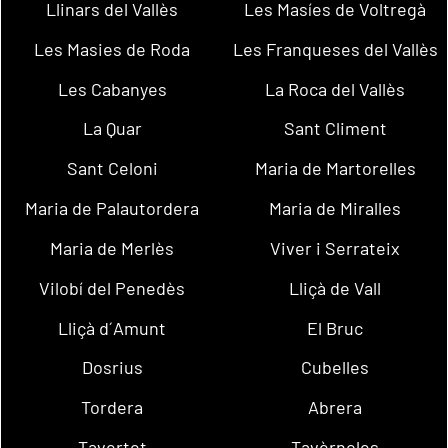
Llinars del Vallès
Les Masíes de Voltregà
Les Masies de Roda
Les Franqueses del Vallès
Les Cabanyes
La Roca del Vallès
La Quar
Sant Climent
Sant Celoni
Maria de Martorelles
Maria de Palautordera
Maria de Miralles
Maria de Merlès
Viver i Serrateix
Vilobí del Penedès
Lliçà de Vall
Lliçà d´Amunt
El Bruc
Dosrius
Cubelles
Tordera
Abrera
Tavertet
Tavèrnoles