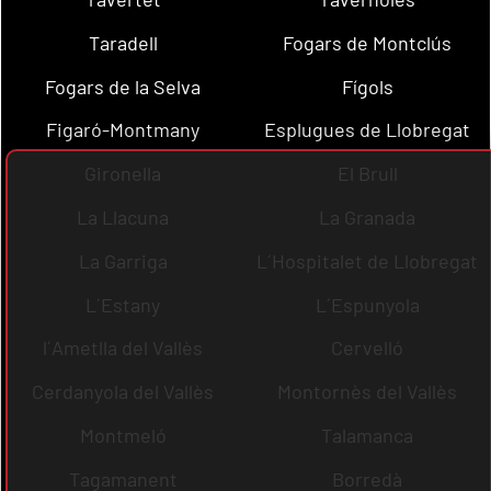
Taradell
Fogars de Montclús
Fogars de la Selva
Fígols
Figaró-Montmany
Esplugues de Llobregat
Gironella
El Brull
La Llacuna
La Granada
La Garriga
L´Hospitalet de Llobregat
L´Estany
L´Espunyola
l´Ametlla del Vallès
Cervelló
Cerdanyola del Vallès
Montornès del Vallès
Montmeló
Talamanca
Tagamanent
Borredà