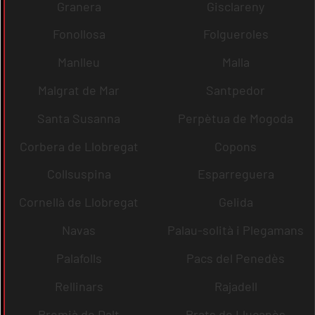
Granera
Gisclareny
Fonollosa
Folgueroles
Manlleu
Malla
Malgrat de Mar
Santpedor
Santa Susanna
Perpètua de Mogoda
Corbera de Llobregat
Copons
Collsuspina
Esparreguera
Cornellà de Llobregat
Gelida
Navas
Palau-solità i Plegamans
Palafolls
Pacs del Penedès
Rellinars
Rajadell
Premià de Dalt
Prats de Lluçanès