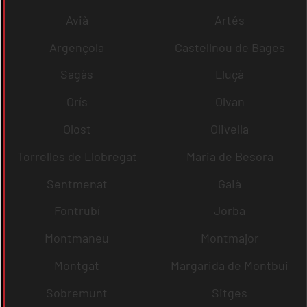
Avià
Artés
Argençola
Castellnou de Bages
Sagàs
Lluçà
Orís
Olvan
Olost
Olivella
Torrelles de Llobregat
Maria de Besora
Sentmenat
Gaià
Fontrubí
Jorba
Montmaneu
Montmajor
Montgat
Margarida de Montbui
Sobremunt
Sitges