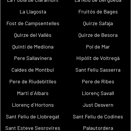
La Llagosta
Fruitós de Bages
Fost de Campsentelles
Quirze Safaja
Quirze del Vallès
Quirze de Besora
Quintí de Mediona
Pol de Mar
Pere Sallavinera
Hipòlit de Voltregà
Caldes de Montbui
Sant Feliu Sasserra
Pere de Riudebitlles
Pere de Ribes
Martí d´Albars
Llorenç Savall
Llorenç d´Hortons
Just Desvern
Sant Feliu de Llobregat
Sant Feliu de Codines
Sant Esteve Sesrovires
Palautordera