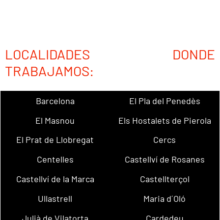
LOCALIDADES DONDE
TRABAJAMOS:
Barcelona
El Pla del Penedès
El Masnou
Els Hostalets de Pierola
El Prat de Llobregat
Cercs
Centelles
Castellví de Rosanes
Castellví de la Marca
Castellterçol
Ullastrell
Maria d´Oló
Julià de Vilatorta
Cardedeu