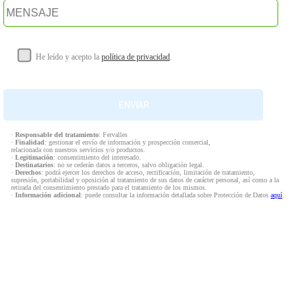
He leído y acepto la
política de privacidad
.
·
Responsable del tratamiento
: Fervalles
·
Finalidad
: gestionar el envío de información y prospección comercial,
relacionada con nuestros servicios y/o productos.
·
Legitimación
: consentimiento del interesado.
·
Destinatarios
: no se cederán datos a terceros, salvo obligación legal.
·
Derechos
: podrá ejercer los derechos de acceso, rectificación, limitación de tratamiento,
supresión, portabilidad y oposición al tratamiento de sus datos de carácter personal, así como a la
retirada del consentimiento prestado para el tratamiento de los mismos.
·
Información adicional
: puede consultar la información detallada sobre Protección de Datos
aquí
.