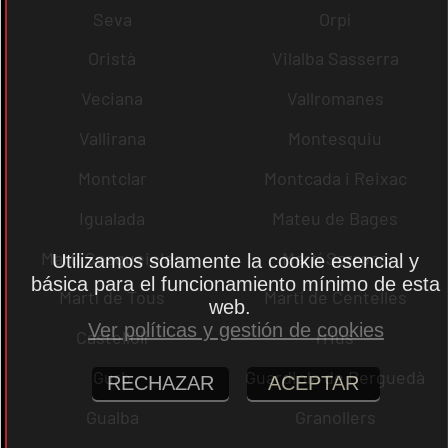
Seva
Orpí
Oristà
Vilalba Sasserra
Veciana
Vallromanes
Vallirana
Montesquiu
Montclar
Montcada i Reixac
Igualada
Mateu de Bages
Martí Sesgueioles
Martí Sarroca
Utilizamos solamente la cookie esencial y
básica para el funcionamiento mínimo de esta
Martí de Tous
Martí de Centelles
web.
Ver políticas y gestión de cookies
Castellolí
rrius
Gurb
Guardiola de Berguedà
RECHAZAR
ACEPTAR
Gualba
Granollers