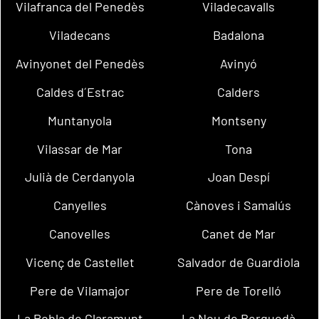
Vilafranca del Penedès
Viladecavalls
Viladecans
Badalona
Avinyonet del Penedès
Avinyó
Caldes d´Estrac
Calders
Muntanyola
Montseny
Vilassar de Mar
Tona
Julià de Cerdanyola
Joan Despí
Canyelles
Cànoves i Samalús
Canovelles
Canet de Mar
Vicenç de Castellet
Salvador de Guardiola
Pere de Vilamajor
Pere de Torelló
La Pobla de Claramunt
La Nou de Berguedà