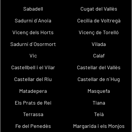
Sabadell
Cugat del Vallès
Sadurní d´Anoia
Cecília de Voltregà
Vicenç dels Horts
Vicenç de Torelló
Sadurní d´Osormort
Vilada
Vic
Calaf
Castellbell i el Vilar
Castellar del Vallès
Castellar del Riu
Castellar de n´Hug
Matadepera
Masquefa
Els Prats de Rei
Tiana
Terrassa
Teià
Fe del Penedès
Margarida i els Monjos