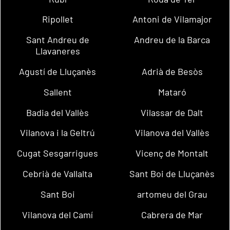
Ripollet
Antoni de Vilamajor
Sant Andreu de
Andreu de la Barca
Llavaneres
Agustí de Lluçanès
Adrià de Besòs
Sallent
Mataró
Badia del Vallès
Vilassar de Dalt
Vilanova i la Geltrú
Vilanova del Vallès
Cugat Sesgarrigues
Vicenç de Montalt
Cebrià de Vallalta
Sant Boi de Lluçanès
Sant Boi
artomeu del Grau
Vilanova del Camí
Cabrera de Mar