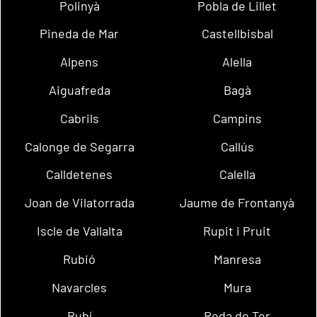
Polinyà
Pobla de Lillet
Pineda de Mar
Castellbisbal
Alpens
Alella
Aiguafreda
Bagà
Cabrils
Campins
Calonge de Segarra
Callús
Calldetenes
Calella
Joan de Vilatorrada
Jaume de Frontanyà
Iscle de Vallalta
Rupit i Pruit
Rubió
Manresa
Navarcles
Mura
Rubí
Roda de Ter