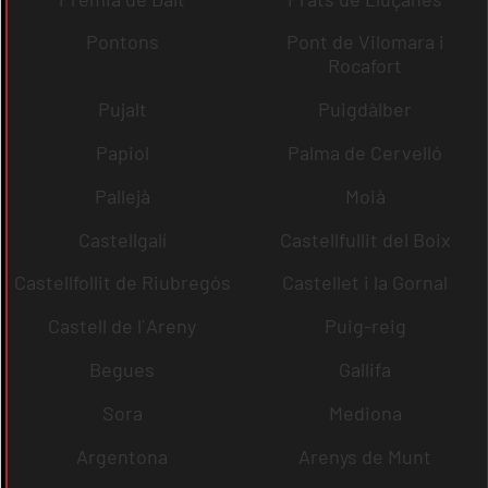
Pontons
Pont de Vilomara i
Rocafort
Pujalt
Puigdàlber
Papiol
Palma de Cervelló
Pallejà
Moià
Castellgalí
Castellfullit del Boix
Castellfollit de Riubregós
Castellet i la Gornal
Castell de l´Areny
Puig-reig
Begues
Gallifa
Sora
Mediona
Argentona
Arenys de Munt