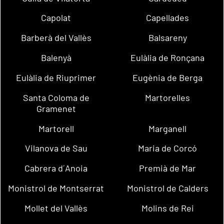
Capolat
Capellades
Barberà del Vallès
Balsareny
Balenyà
Eulàlia de Ronçana
Eulàlia de Riuprimer
Eugènia de Berga
Santa Coloma de
Martorelles
Gramenet
Martorell
Marganell
Vilanova de Sau
Maria de Corcó
Cabrera d´Anoia
Premià de Mar
Monistrol de Montserrat
Monistrol de Calders
Mollet del Vallès
Molins de Rei