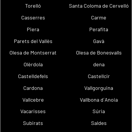
Torelló
Santa Coloma de Cervelló
Casserres
Carme
Piera
Perafita
Parets del Vallès
Gavà
Olesa de Montserrat
Olesa de Bonesvalls
Olèrdola
dena
Castelldefels
Castellcir
Cardona
Vallgorguina
Vallcebre
Vallbona d´Anoia
Vacarisses
Súria
Subirats
Saldes