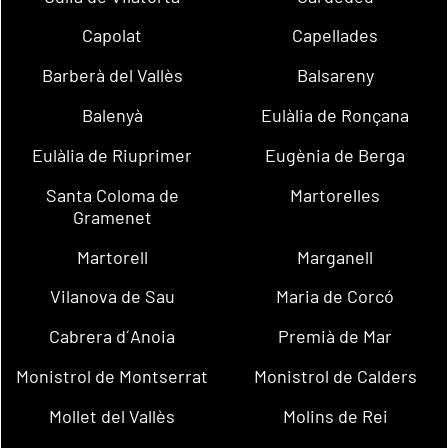
Capolat
Capellades
Barberà del Vallès
Balsareny
Balenyà
Eulàlia de Ronçana
Eulàlia de Riuprimer
Eugènia de Berga
Santa Coloma de
Martorelles
Gramenet
Martorell
Marganell
Vilanova de Sau
Maria de Corcó
Cabrera d´Anoia
Premià de Mar
Monistrol de Montserrat
Monistrol de Calders
Mollet del Vallès
Molins de Rei