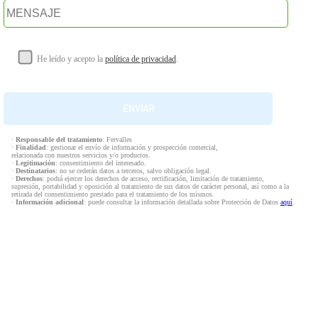
He leído y acepto la
política de privacidad
.
·
Responsable del tratamiento
: Fervalles
·
Finalidad
: gestionar el envío de información y prospección comercial,
relacionada con nuestros servicios y/o productos.
·
Legitimación
: consentimiento del interesado.
·
Destinatarios
: no se cederán datos a terceros, salvo obligación legal.
·
Derechos
: podrá ejercer los derechos de acceso, rectificación, limitación de tratamiento,
supresión, portabilidad y oposición al tratamiento de sus datos de carácter personal, así como a la
retirada del consentimiento prestado para el tratamiento de los mismos.
·
Información adicional
: puede consultar la información detallada sobre Protección de Datos
aquí
.