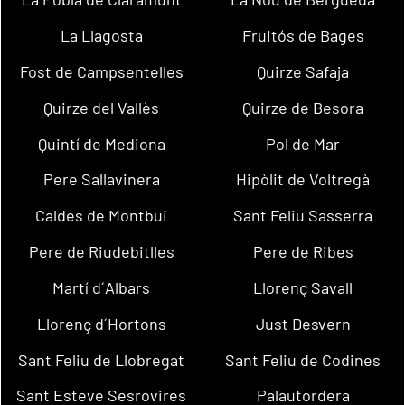
La Llagosta
Fruitós de Bages
Fost de Campsentelles
Quirze Safaja
Quirze del Vallès
Quirze de Besora
Quintí de Mediona
Pol de Mar
Pere Sallavinera
Hipòlit de Voltregà
Caldes de Montbui
Sant Feliu Sasserra
Pere de Riudebitlles
Pere de Ribes
Martí d´Albars
Llorenç Savall
Llorenç d´Hortons
Just Desvern
Sant Feliu de Llobregat
Sant Feliu de Codines
Sant Esteve Sesrovires
Palautordera