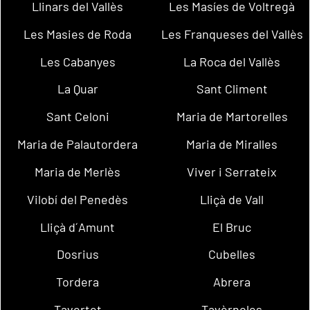
Llinars del Vallès
Les Masíes de Voltregà
Les Masies de Roda
Les Franqueses del Vallès
Les Cabanyes
La Roca del Vallès
La Quar
Sant Climent
Sant Celoni
Maria de Martorelles
Maria de Palautordera
Maria de Miralles
Maria de Merlès
Viver i Serrateix
Vilobí del Penedès
Lliçà de Vall
Lliçà d´Amunt
El Bruc
Dosrius
Cubelles
Tordera
Abrera
Tavertet
Tavèrnoles