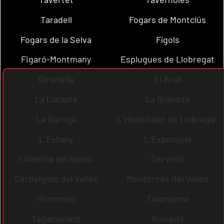
Taradell
Fogars de Montclús
Fogars de la Selva
Fígols
Figaró-Montmany
Esplugues de Llobregat
Gironella
El Brull
La Llacuna
La Granada
La Garriga
L´Hospitalet de Llobregat
L´Estany
L´Espunyola
l´Ametlla del Vallès
Cervelló
Cerdanyola del Vallès
Montornès del Vallès
Montmeló
Talamanca
Tagamanent
Borredà