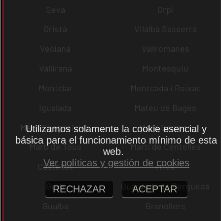
Seva
Orpí
Oristà
Vilalba Sasserra
Veciana
Vallromanes
Vallirana
Montesquiu
Montclar
Montcada i Reixac
Igualada
Mateu de Bages
Martí Sesgueioles
Martí Sarroca
Utilizamos solamente la cookie esencial y
básica para el funcionamiento mínimo de esta
Martí de Tous
Martí de Centelles
web.
Ver políticas y gestión de cookies
Castellolí
rrius
Gurb
Guardiola de Berguedà
RECHAZAR
ACEPTAR
Gualba
Granollers