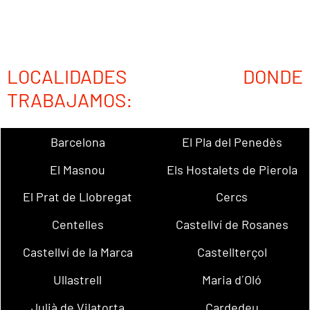
LOCALIDADES DONDE
TRABAJAMOS:
Barcelona
El Pla del Penedès
El Masnou
Els Hostalets de Pierola
El Prat de Llobregat
Cercs
Centelles
Castellví de Rosanes
Castellví de la Marca
Castellterçol
Ullastrell
Maria d´Oló
Julià de Vilatorta
Cardedeu