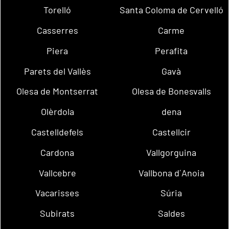
Torelló
Santa Coloma de Cervelló
Casserres
Carme
Piera
Perafita
Parets del Vallès
Gavà
Olesa de Montserrat
Olesa de Bonesvalls
Olèrdola
dena
Castelldefels
Castellcir
Cardona
Vallgorguina
Vallcebre
Vallbona d´Anoia
Vacarisses
Súria
Subirats
Saldes