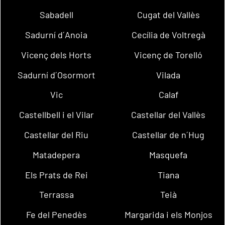
Sabadell
Cugat del Vallès
Sadurní d´Anoia
Cecília de Voltregà
Vicenç dels Horts
Vicenç de Torelló
Sadurní d´Osormort
Vilada
Vic
Calaf
Castellbell i el Vilar
Castellar del Vallès
Castellar del Riu
Castellar de n´Hug
Matadepera
Masquefa
Els Prats de Rei
Tiana
Terrassa
Teià
Fe del Penedès
Margarida i els Monjos