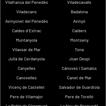
Vilafranca del Penedès
Viladecavalls
Viladecans
Badalona
Avinyonet del Penedès
Avinyó
Caldes d´Estrac
Calders
Muntanyola
Montseny
Vilassar de Mar
Tona
Julià de Cerdanyola
Joan Despí
Canyelles
Cànoves i Samalús
Canovelles
Canet de Mar
Vicenç de Castellet
Salvador de Guardiola
Pere de Vilamajor
Pere de Torelló
La Pobla de Claramunt
La Nou de Berguedà