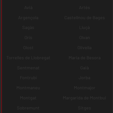
Avià
Artés
Argençola
Castellnou de Bages
Sagàs
Lluçà
Orís
Olvan
Olost
Olivella
Torrelles de Llobregat
Maria de Besora
Sentmenat
Gaià
Fontrubí
Jorba
Montmaneu
Montmajor
Montgat
Margarida de Montbui
Sobremunt
Sitges