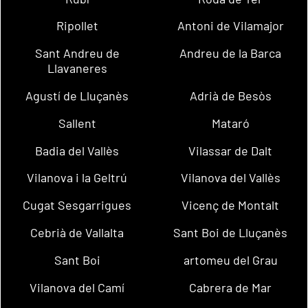
Ripollet
Antoni de Vilamajor
Sant Andreu de
Andreu de la Barca
Llavaneres
Agustí de Lluçanès
Adrià de Besòs
Sallent
Mataró
Badia del Vallès
Vilassar de Dalt
Vilanova i la Geltrú
Vilanova del Vallès
Cugat Sesgarrigues
Vicenç de Montalt
Cebrià de Vallalta
Sant Boi de Lluçanès
Sant Boi
artomeu del Grau
Vilanova del Camí
Cabrera de Mar