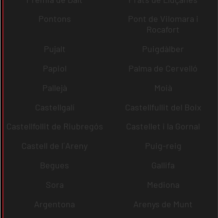
Pontons
Pont de Vilomara i
Rocafort
Pujalt
Puigdàlber
Papiol
Palma de Cervelló
Pallejà
Moià
Castellgalí
Castellfullit del Boix
Castellfollit de Riubregós
Castellet i la Gornal
Castell de l´Areny
Puig-reig
Begues
Gallifa
Sora
Mediona
Argentona
Arenys de Munt