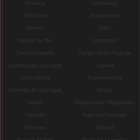
Granera
Gisclareny
Fonollosa
Folgueroles
Manlleu
Malla
Malgrat de Mar
Santpedor
Santa Susanna
Perpètua de Mogoda
Corbera de Llobregat
Copons
Collsuspina
Esparreguera
Cornellà de Llobregat
Gelida
Navas
Palau-solità i Plegamans
Palafolls
Pacs del Penedès
Rellinars
Rajadell
Premià de Dalt
Prats de Lluçanès