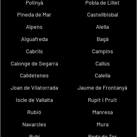
Polinyà
Pobla de Lillet
Pineda de Mar
Castellbisbal
Alpens
Alella
Aiguafreda
Bagà
Cabrils
Campins
Calonge de Segarra
Callús
Calldetenes
Calella
Joan de Vilatorrada
Jaume de Frontanyà
Iscle de Vallalta
Rupit i Pruit
Rubió
Manresa
Navarcles
Mura
Rubí
Roda de Ter