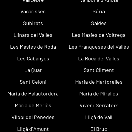
Vacarisses
Súria
Subirats
Saldes
Llinars del Vallès
Les Masíes de Voltregà
Les Masies de Roda
Les Franqueses del Vallès
Les Cabanyes
La Roca del Vallès
La Quar
Sant Climent
Sant Celoni
Maria de Martorelles
Maria de Palautordera
Maria de Miralles
Maria de Merlès
Viver i Serrateix
Vilobí del Penedès
Lliçà de Vall
Lliçà d´Amunt
El Bruc