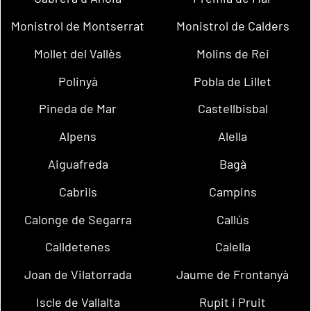
Monistrol de Montserrat
Monistrol de Calders
Mollet del Vallès
Molins de Rei
Polinyà
Pobla de Lillet
Pineda de Mar
Castellbisbal
Alpens
Alella
Aiguafreda
Bagà
Cabrils
Campins
Calonge de Segarra
Callús
Calldetenes
Calella
Joan de Vilatorrada
Jaume de Frontanyà
Iscle de Vallalta
Rupit i Pruit