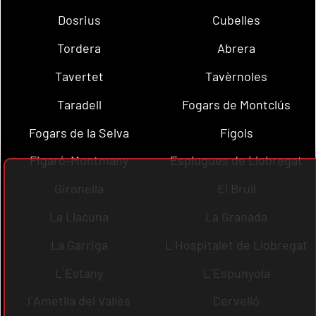
Dosrius
Cubelles
Tordera
Abrera
Tavertet
Tavèrnoles
Taradell
Fogars de Montclús
Fogars de la Selva
Fígols
Figaró-Montmany
Esplugues de Llobregat
Gironella
El Brull
La Llacuna
La Granada
La Garriga
L´Hospitalet de Llobregat
L´Estany
L´Espunyola
l´Ametlla del Vallès
Cervelló