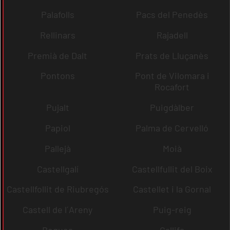
Palafolls
Pacs del Penedès
Rellinars
Rajadell
Premià de Dalt
Prats de Lluçanès
Pontons
Pont de Vilomara i
Rocafort
Pujalt
Puigdàlber
Papiol
Palma de Cervelló
Pallejà
Moià
Castellgalí
Castellfullit del Boix
Castellfollit de Riubregós
Castellet i la Gornal
Castell de l´Areny
Puig-reig