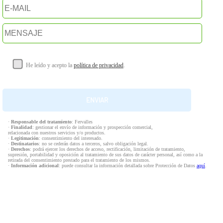
He leído y acepto la
política de privacidad
.
·
Responsable del tratamiento
: Fervalles
·
Finalidad
: gestionar el envío de información y prospección comercial,
relacionada con nuestros servicios y/o productos.
·
Legitimación
: consentimiento del interesado.
·
Destinatarios
: no se cederán datos a terceros, salvo obligación legal.
·
Derechos
: podrá ejercer los derechos de acceso, rectificación, limitación de tratamiento,
supresión, portabilidad y oposición al tratamiento de sus datos de carácter personal, así como a la
retirada del consentimiento prestado para el tratamiento de los mismos.
·
Información adicional
: puede consultar la información detallada sobre Protección de Datos
aquí
.