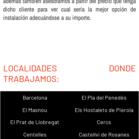
además también asesoramos a partir del precio que tenga
dicho cliente para ver cual serí­a la mejor opción de
instalación adecuándose a su importe.
LOCALIDADES DONDE
TRABAJAMOS:
Barcelona
El Pla del Penedès
El Masnou
Els Hostalets de Pierola
El Prat de Llobregat
Cercs
Centelles
Castellví de Rosanes