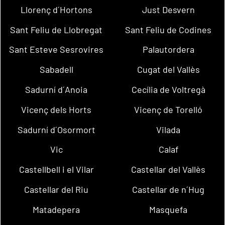
Llorenç d´Hortons
Just Desvern
Sant Feliu de Llobregat
Sant Feliu de Codines
Sant Esteve Sesrovires
Palautordera
Sabadell
Cugat del Vallès
Sadurní d´Anoia
Cecília de Voltregà
Vicenç dels Horts
Vicenç de Torelló
Sadurní d´Osormort
Vilada
Vic
Calaf
Castellbell i el Vilar
Castellar del Vallès
Castellar del Riu
Castellar de n´Hug
Matadepera
Masquefa