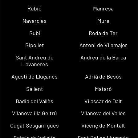
Rubió
Manresa
Navarcles
Mura
Rubí
Roda de Ter
Ripollet
Antoni de Vilamajor
Sant Andreu de
Andreu de la Barca
Llavaneres
Agustí de Lluçanès
Adrià de Besòs
Sallent
Mataró
Badia del Vallès
Vilassar de Dalt
Vilanova i la Geltrú
Vilanova del Vallès
Cugat Sesgarrigues
Vicenç de Montalt
Cebrià de Vallalta
Sant Boi de Lluçanès