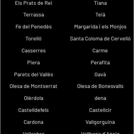
Els Prats de Rei
Tiana
Terrassa
Teià
Fe del Penedès
Margarida i els Monjos
Torelló
Santa Coloma de Cervelló
Casserres
Carme
Piera
Perafita
Parets del Vallès
Gavà
Olesa de Montserrat
Olesa de Bonesvalls
Olèrdola
dena
Castelldefels
Castellcir
Cardona
Vallgorguina
Vallcebre
Vallbona d´Anoia