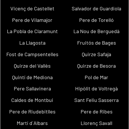
Vicenç de Castellet
Salvador de Guardiola
Pere de Vilamajor
Pere de Torelló
La Pobla de Claramunt
La Nou de Berguedà
La Llagosta
Fruitós de Bages
Fost de Campsentelles
Quirze Safaja
Quirze del Vallès
Quirze de Besora
Quintí de Mediona
Pol de Mar
Pere Sallavinera
Hipòlit de Voltregà
Caldes de Montbui
Sant Feliu Sasserra
Pere de Riudebitlles
Pere de Ribes
Martí d´Albars
Llorenç Savall