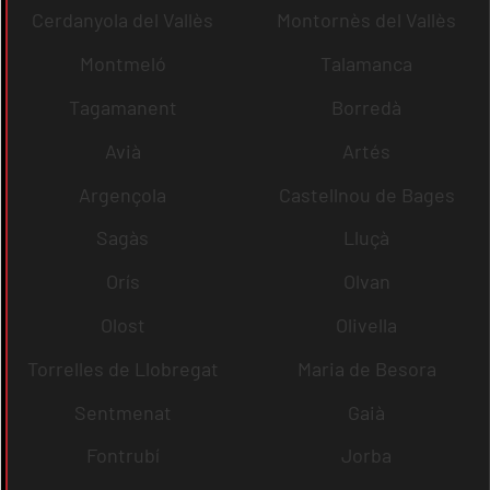
Cerdanyola del Vallès
Montornès del Vallès
Montmeló
Talamanca
Tagamanent
Borredà
Avià
Artés
Argençola
Castellnou de Bages
Sagàs
Lluçà
Orís
Olvan
Olost
Olivella
Torrelles de Llobregat
Maria de Besora
Sentmenat
Gaià
Fontrubí
Jorba