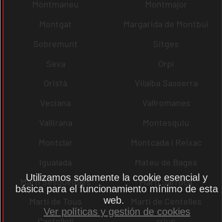
Montmaneu
Montmajor
Montgat
Margarida de Montbui
Sobremunt
Sitges
Seva
Orpí
Oristà
Vilalba Sasserra
Veciana
Vallromanes
Vallirana
Montesquiu
Montclar
Montcada i Reixac
Igualada
Mateu de Bages
Utilizamos solamente la cookie esencial y
Martí Sesgueioles
Martí Sarroca
básica para el funcionamiento mínimo de esta
web.
Martí de Tous
Martí de Centelles
Ver políticas y gestión de cookies
Castellolí
rrius