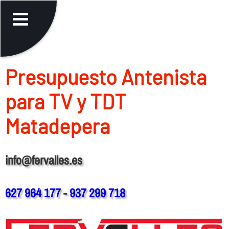
Presupuesto Antenista
para TV y TDT
Matadepera
info@fervalles.es
627 964 177
-
937 299 718