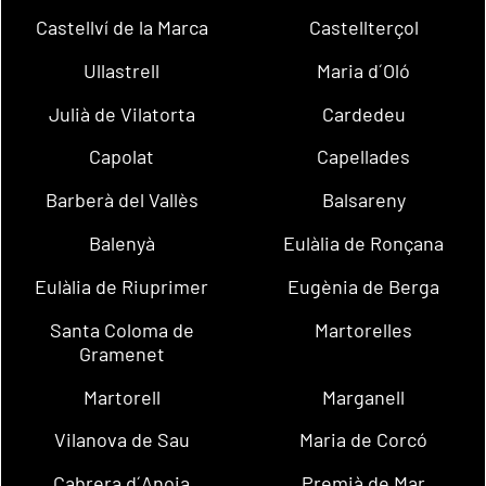
Castellví de la Marca
Castellterçol
Ullastrell
Maria d´Oló
Julià de Vilatorta
Cardedeu
Capolat
Capellades
Barberà del Vallès
Balsareny
Balenyà
Eulàlia de Ronçana
Eulàlia de Riuprimer
Eugènia de Berga
Santa Coloma de
Martorelles
Gramenet
Martorell
Marganell
Vilanova de Sau
Maria de Corcó
Cabrera d´Anoia
Premià de Mar