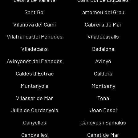
Sant Boi
artomeu del Grau
Vilanova del Camí
Cabrera de Mar
Vilafranca del Penedès
Viladecavalls
Viladecans
Badalona
Avinyonet del Penedès
Avinyó
Caldes d´Estrac
Calders
Muntanyola
Montseny
Vilassar de Mar
Tona
Julià de Cerdanyola
Joan Despí
Canyelles
Cànoves i Samalús
Canovelles
Canet de Mar