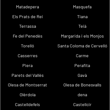
Matadepera
Masquefa
Els Prats de Rei
Tiana
Terrassa
Teià
Fe del Penedès
Margarida i els Monjos
Torelló
Santa Coloma de Cervelló
Casserres
Carme
Piera
Perafita
Parets del Vallès
Gavà
Olesa de Montserrat
Olesa de Bonesvalls
Olèrdola
dena
Castelldefels
Castellcir