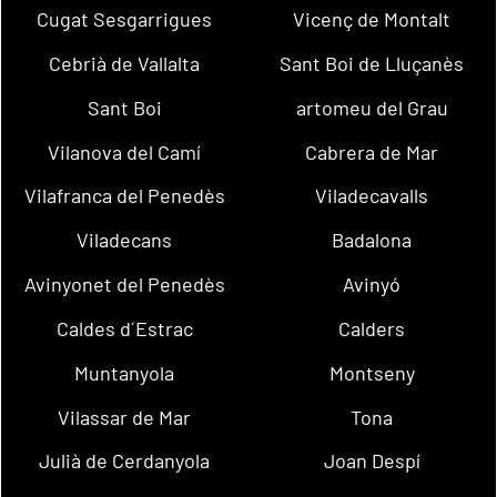
Cugat Sesgarrigues
Vicenç de Montalt
Cebrià de Vallalta
Sant Boi de Lluçanès
Sant Boi
artomeu del Grau
Vilanova del Camí
Cabrera de Mar
Vilafranca del Penedès
Viladecavalls
Viladecans
Badalona
Avinyonet del Penedès
Avinyó
Caldes d´Estrac
Calders
Muntanyola
Montseny
Vilassar de Mar
Tona
Julià de Cerdanyola
Joan Despí