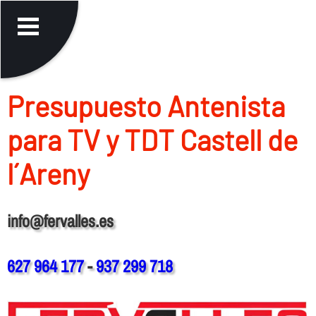
Presupuesto Antenista
para TV y TDT Castell de
l´Areny
info@fervalles.es
627 964 177
-
937 299 718