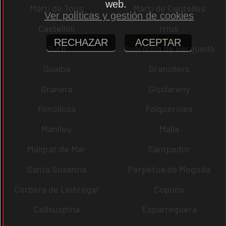
web.
Martí de Tous
Martí de Centelles
Ver políticas y gestión de cookies
Castellolí
rrius
RECHAZAR
ACEPTAR
Gurb
Guardiola de Berguedà
Gualba
Granollers
Granera
Gisclareny
Fonollosa
Folgueroles
Manlleu
Malla
Malgrat de Mar
Santpedor
Santa Susanna
Perpètua de Mogoda
Corbera de Llobregat
Copons
Collsuspina
Esparreguera