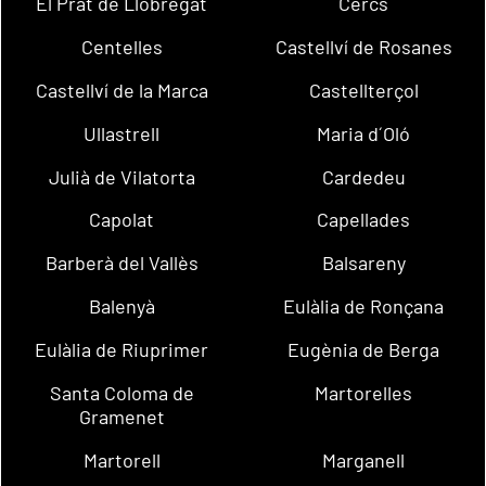
El Prat de Llobregat
Cercs
Centelles
Castellví de Rosanes
Castellví de la Marca
Castellterçol
Ullastrell
Maria d´Oló
Julià de Vilatorta
Cardedeu
Capolat
Capellades
Barberà del Vallès
Balsareny
Balenyà
Eulàlia de Ronçana
Eulàlia de Riuprimer
Eugènia de Berga
Santa Coloma de
Martorelles
Gramenet
Martorell
Marganell