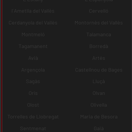
l´Ametlla del Vallès
Cervelló
Cerdanyola del Vallès
Montornès del Vallès
Montmeló
Talamanca
Tagamanent
Borredà
Avià
Artés
Argençola
Castellnou de Bages
Sagàs
Lluçà
Orís
Olvan
Olost
Olivella
Torrelles de Llobregat
Maria de Besora
Sentmenat
Gaià