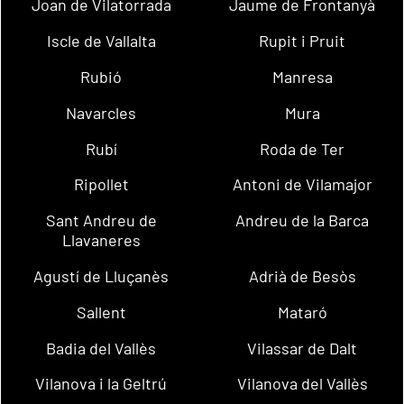
Joan de Vilatorrada
Jaume de Frontanyà
Iscle de Vallalta
Rupit i Pruit
Rubió
Manresa
Navarcles
Mura
Rubí
Roda de Ter
Ripollet
Antoni de Vilamajor
Sant Andreu de
Andreu de la Barca
Llavaneres
Agustí de Lluçanès
Adrià de Besòs
Sallent
Mataró
Badia del Vallès
Vilassar de Dalt
Vilanova i la Geltrú
Vilanova del Vallès