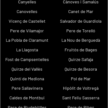
Canyelles
Cànoves i Samalús
Canovelles
Canet de Mar
Vicenç de Castellet
Salvador de Guardiola
Pere de Vilamajor
Pere de Torelló
La Pobla de Claramunt
La Nou de Berguedà
La Llagosta
Fruitós de Bages
Fost de Campsentelles
Quirze Safaja
Quirze del Vallès
Quirze de Besora
Quintí de Mediona
Pol de Mar
Pere Sallavinera
Hipòlit de Voltregà
Caldes de Montbui
Sant Feliu Sasserra
Pere de Riudebitlles
Pere de Ribes