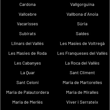
Cardona
Vallgorguina
Vallcebre
Vallbona d´Anoia
Vacarisses
Súria
Subirats
Saldes
Llinars del Vallès
Les Masíes de Voltregà
Les Masies de Roda
Les Franqueses del Vallès
Les Cabanyes
La Roca del Vallès
La Quar
Sant Climent
Sant Celoni
Maria de Martorelles
Maria de Palautordera
Maria de Miralles
Maria de Merlès
Viver i Serrateix