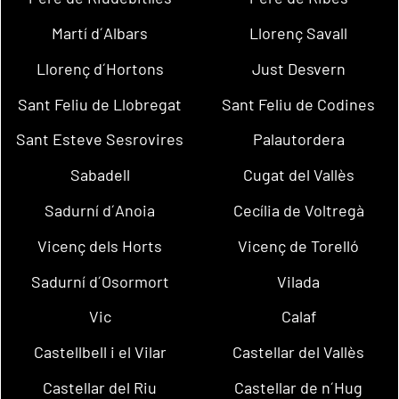
Martí d´Albars
Llorenç Savall
Llorenç d´Hortons
Just Desvern
Sant Feliu de Llobregat
Sant Feliu de Codines
Sant Esteve Sesrovires
Palautordera
Sabadell
Cugat del Vallès
Sadurní d´Anoia
Cecília de Voltregà
Vicenç dels Horts
Vicenç de Torelló
Sadurní d´Osormort
Vilada
Vic
Calaf
Castellbell i el Vilar
Castellar del Vallès
Castellar del Riu
Castellar de n´Hug