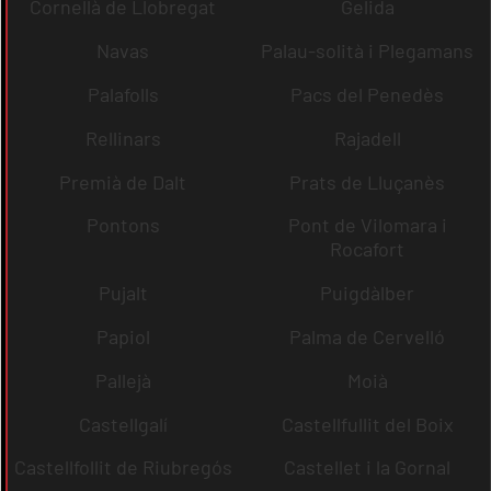
Cornellà de Llobregat
Gelida
Navas
Palau-solità i Plegamans
Palafolls
Pacs del Penedès
Rellinars
Rajadell
Premià de Dalt
Prats de Lluçanès
Pontons
Pont de Vilomara i
Rocafort
Pujalt
Puigdàlber
Papiol
Palma de Cervelló
Pallejà
Moià
Castellgalí
Castellfullit del Boix
Castellfollit de Riubregós
Castellet i la Gornal