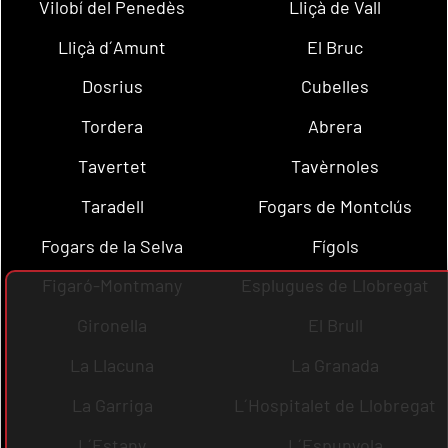
Vilobí del Penedès
Lliçà de Vall
Lliçà d´Amunt
El Bruc
Dosrius
Cubelles
Tordera
Abrera
Tavertet
Tavèrnoles
Taradell
Fogars de Montclús
Fogars de la Selva
Fígols
Figaró-Montmany
Esplugues de Llobregat
Gironella
El Brull
La Llacuna
La Granada
La Garriga
L´Hospitalet de Llobregat
L´Estany
L´Espunyola