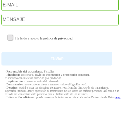
He leído y acepto la
política de privacidad
.
·
Responsable del tratamiento
: Fervalles
·
Finalidad
: gestionar el envío de información y prospección comercial,
relacionada con nuestros servicios y/o productos.
·
Legitimación
: consentimiento del interesado.
·
Destinatarios
: no se cederán datos a terceros, salvo obligación legal.
·
Derechos
: podrá ejercer los derechos de acceso, rectificación, limitación de tratamiento,
supresión, portabilidad y oposición al tratamiento de sus datos de carácter personal, así como a la
retirada del consentimiento prestado para el tratamiento de los mismos.
·
Información adicional
: puede consultar la información detallada sobre Protección de Datos
aquí
.