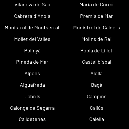
Vilanova de Sau
Maria de Corcó
Cabrera d´Anoia
Premià de Mar
Monistrol de Montserrat
Monistrol de Calders
Mollet del Vallès
Molins de Rei
Polinyà
Pobla de Lillet
Pineda de Mar
Castellbisbal
Alpens
Alella
Aiguafreda
Bagà
Cabrils
Campins
Calonge de Segarra
Callús
Calldetenes
Calella