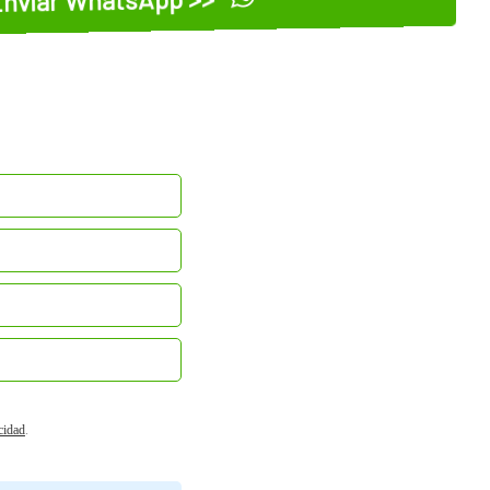
acidad
.