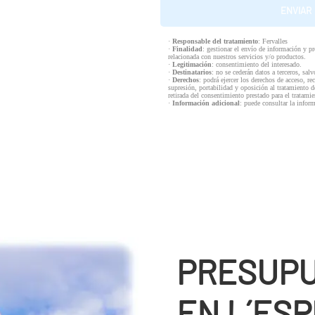
·
Responsable del tratamiento
: Fervalles
·
Finalidad
: gestionar el envío de información y p
relacionada con nuestros servicios y/o productos.
·
Legitimación
: consentimiento del interesado.
·
Destinatarios
: no se cederán datos a terceros, salv
·
Derechos
: podrá ejercer los derechos de acceso, re
supresión, portabilidad y oposición al tratamiento d
retirada del consentimiento prestado para el tratam
·
Información adicional
: puede consultar la infor
PRESUPU
EN L´ES