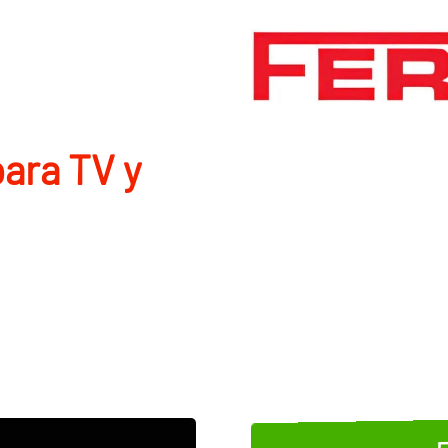
ara TV y
E