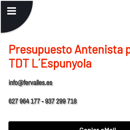
Presupuesto Antenista p
TDT L´Espunyola
info@fervalles.es
627 964 177 - 937 299 718
Copiar eMail