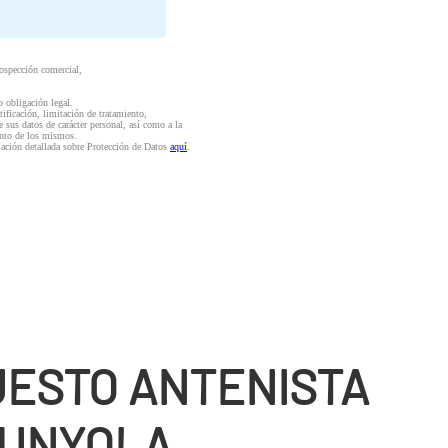
rospección comercial,
o obligación legal.
ctificación, limitación de tratamiento,
e sus datos de carácter personal, así como a la
iento de los mismos.
mación detallada sobre Protección de Datos
aquí
.
ESTO ANTENISTA
PUNYOLA