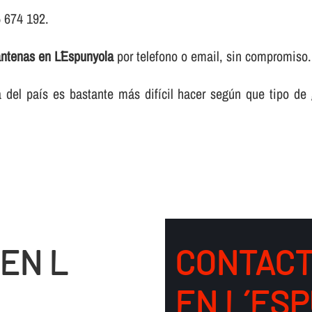
5 674 192.
antenas en L´Espunyola
por telefono o email, sin compromiso.
del paí­s es bastante más difí­cil hacer según que tipo de
EN L
CONTACT
EN L´ES