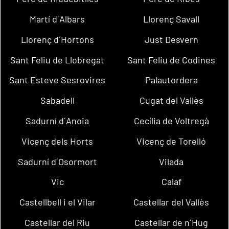
Martí d´Albars
Llorenç Savall
Llorenç d´Hortons
Just Desvern
Sant Feliu de Llobregat
Sant Feliu de Codines
Sant Esteve Sesrovires
Palautordera
Sabadell
Cugat del Vallès
Sadurní d´Anoia
Cecília de Voltregà
Vicenç dels Horts
Vicenç de Torelló
Sadurní d´Osormort
Vilada
Vic
Calaf
Castellbell i el Vilar
Castellar del Vallès
Castellar del Riu
Castellar de n´Hug