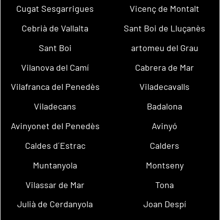
Cugat Sesgarrigues
Vicenç de Montalt
Cebrià de Vallalta
Sant Boi de Lluçanès
Sant Boi
artomeu del Grau
Vilanova del Camí
Cabrera de Mar
Vilafranca del Penedès
Viladecavalls
Viladecans
Badalona
Avinyonet del Penedès
Avinyó
Caldes d´Estrac
Calders
Muntanyola
Montseny
Vilassar de Mar
Tona
Julià de Cerdanyola
Joan Despí