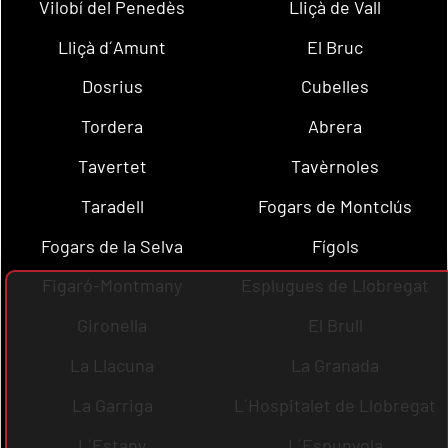
Vilobí del Penedès
Lliçà de Vall
Lliçà d´Amunt
El Bruc
Dosrius
Cubelles
Tordera
Abrera
Tavertet
Tavèrnoles
Taradell
Fogars de Montclús
Fogars de la Selva
Fígols
Figaró-Montmany
Esplugues de Llobregat
Gironella
El Brull
La Llacuna
La Granada
La Garriga
L´Hospitalet de Llobregat
L´Estany
L´Espunyola