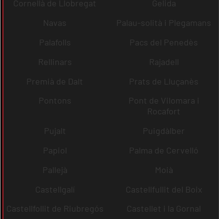
Cornellà de Llobregat
Gelida
Navas
Palau-solità i Plegamans
Palafolls
Pacs del Penedès
Rellinars
Rajadell
Premià de Dalt
Prats de Lluçanès
Pontons
Pont de Vilomara i
Rocafort
Pujalt
Puigdàlber
Papiol
Palma de Cervelló
Pallejà
Moià
Castellgalí
Castellfullit del Boix
Castellfollit de Riubregós
Castellet i la Gornal