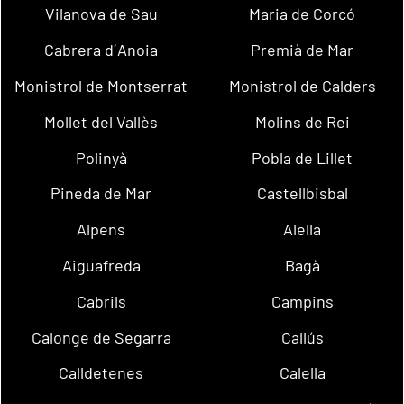
Vilanova de Sau
Maria de Corcó
Cabrera d´Anoia
Premià de Mar
Monistrol de Montserrat
Monistrol de Calders
Mollet del Vallès
Molins de Rei
Polinyà
Pobla de Lillet
Pineda de Mar
Castellbisbal
Alpens
Alella
Aiguafreda
Bagà
Cabrils
Campins
Calonge de Segarra
Callús
Calldetenes
Calella