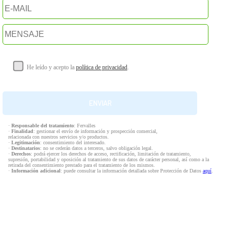
He leído y acepto la
política de privacidad
.
·
Responsable del tratamiento
: Fervalles
·
Finalidad
: gestionar el envío de información y prospección comercial,
relacionada con nuestros servicios y/o productos.
·
Legitimación
: consentimiento del interesado.
·
Destinatarios
: no se cederán datos a terceros, salvo obligación legal.
·
Derechos
: podrá ejercer los derechos de acceso, rectificación, limitación de tratamiento,
supresión, portabilidad y oposición al tratamiento de sus datos de carácter personal, así como a la
retirada del consentimiento prestado para el tratamiento de los mismos.
·
Información adicional
: puede consultar la información detallada sobre Protección de Datos
aquí
.