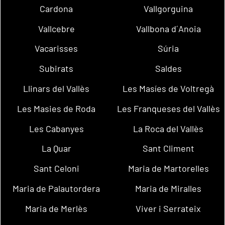
Cardona
Vallgorguina
Vallcebre
Vallbona d´Anoia
Vacarisses
Súria
Subirats
Saldes
Llinars del Vallès
Les Masíes de Voltregà
Les Masies de Roda
Les Franqueses del Vallès
Les Cabanyes
La Roca del Vallès
La Quar
Sant Climent
Sant Celoni
Maria de Martorelles
Maria de Palautordera
Maria de Miralles
Maria de Merlès
Viver i Serrateix