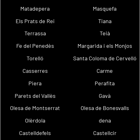
Matadepera
Masquefa
Els Prats de Rei
Tiana
Terrassa
Teià
Fe del Penedès
Margarida i els Monjos
Torelló
Santa Coloma de Cervelló
Casserres
Carme
Piera
Perafita
Parets del Vallès
Gavà
Olesa de Montserrat
Olesa de Bonesvalls
Olèrdola
dena
Castelldefels
Castellcir