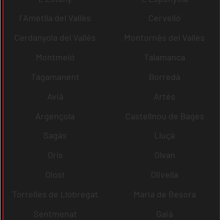
l´Ametlla del Vallès
Cervelló
Cerdanyola del Vallès
Montornès del Vallès
Montmeló
Talamanca
Tagamanent
Borredà
Avià
Artés
Argençola
Castellnou de Bages
Sagàs
Lluçà
Orís
Olvan
Olost
Olivella
Torrelles de Llobregat
Maria de Besora
Sentmenat
Gaià