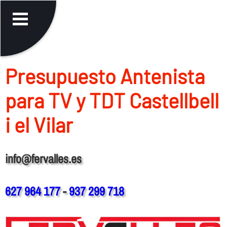
Presupuesto Antenista
para TV y TDT Castellbell
i el Vilar
info@fervalles.es
627 964 177
-
937 299 718