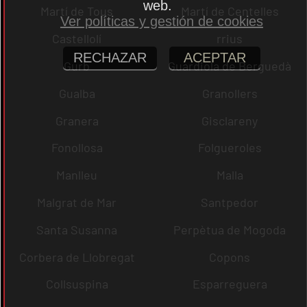
web.
Martí de Tous
Martí de Centelles
Ver políticas y gestión de cookies
Castellolí
rrius
RECHAZAR
ACEPTAR
Gurb
Guardiola de Berguedà
Gualba
Granollers
Granera
Gisclareny
Fonollosa
Folgueroles
Manlleu
Malla
Malgrat de Mar
Santpedor
Santa Susanna
Perpètua de Mogoda
Corbera de Llobregat
Copons
Collsuspina
Esparreguera