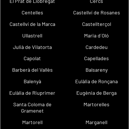
El Prat de Llobregat
Cercs
Centelles
Castellví de Rosanes
Castellví de la Marca
Castellterçol
Ullastrell
Maria d´Oló
Julià de Vilatorta
Cardedeu
Capolat
Capellades
Barberà del Vallès
Balsareny
Balenyà
Eulàlia de Ronçana
Eulàlia de Riuprimer
Eugènia de Berga
Santa Coloma de
Martorelles
Gramenet
Martorell
Marganell