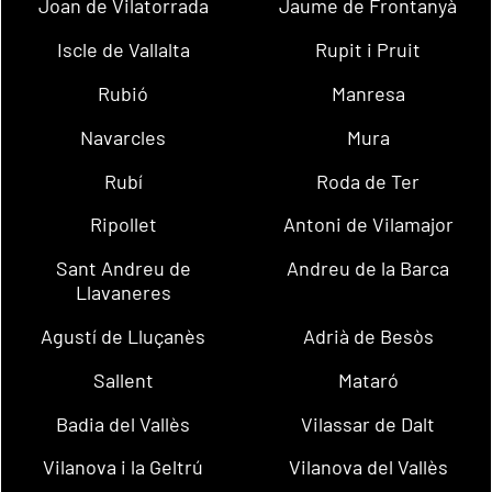
Joan de Vilatorrada
Jaume de Frontanyà
Iscle de Vallalta
Rupit i Pruit
Rubió
Manresa
Navarcles
Mura
Rubí
Roda de Ter
Ripollet
Antoni de Vilamajor
Sant Andreu de
Andreu de la Barca
Llavaneres
Agustí de Lluçanès
Adrià de Besòs
Sallent
Mataró
Badia del Vallès
Vilassar de Dalt
Vilanova i la Geltrú
Vilanova del Vallès