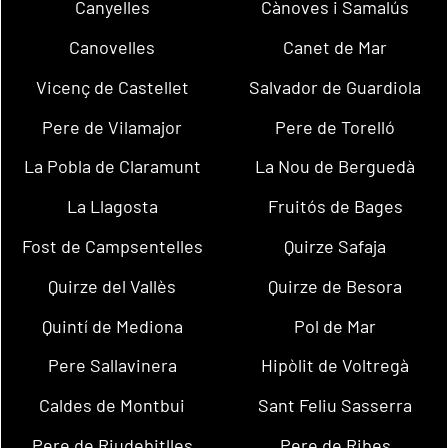
Canyelles
Cànoves i Samalús
Canovelles
Canet de Mar
Vicenç de Castellet
Salvador de Guardiola
Pere de Vilamajor
Pere de Torelló
La Pobla de Claramunt
La Nou de Berguedà
La Llagosta
Fruitós de Bages
Fost de Campsentelles
Quirze Safaja
Quirze del Vallès
Quirze de Besora
Quintí de Mediona
Pol de Mar
Pere Sallavinera
Hipòlit de Voltregà
Caldes de Montbui
Sant Feliu Sasserra
Pere de Riudebitlles
Pere de Ribes