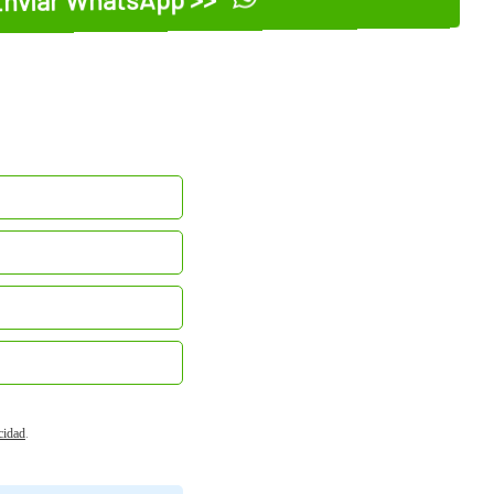
acidad
.