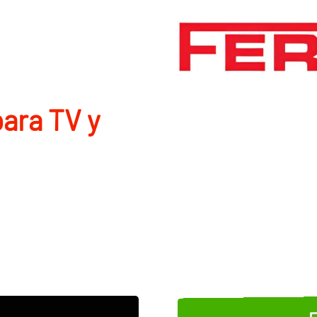
ara TV y
E