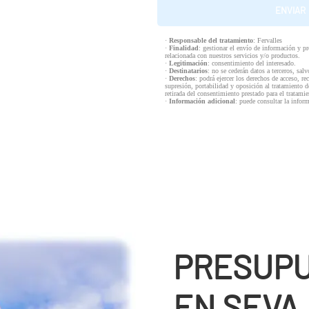
·
Responsable del tratamiento
: Fervalles
·
Finalidad
: gestionar el envío de información y p
relacionada con nuestros servicios y/o productos.
·
Legitimación
: consentimiento del interesado.
·
Destinatarios
: no se cederán datos a terceros, salv
·
Derechos
: podrá ejercer los derechos de acceso, re
supresión, portabilidad y oposición al tratamiento d
retirada del consentimiento prestado para el tratam
·
Información adicional
: puede consultar la infor
PRESUPU
EN SEVA