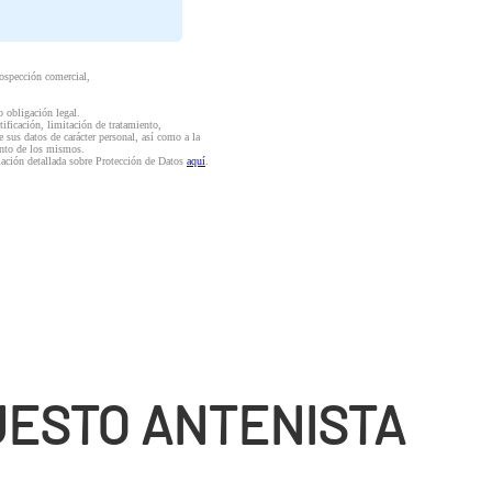
rospección comercial,
o obligación legal.
ctificación, limitación de tratamiento,
e sus datos de carácter personal, así como a la
iento de los mismos.
mación detallada sobre Protección de Datos
aquí
.
ESTO ANTENISTA