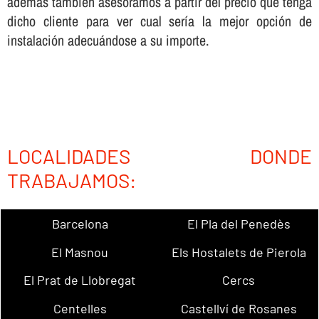
además también asesoramos a partir del precio que tenga
dicho cliente para ver cual serí­a la mejor opción de
instalación adecuándose a su importe.
LOCALIDADES DONDE
TRABAJAMOS:
Barcelona
El Pla del Penedès
El Masnou
Els Hostalets de Pierola
El Prat de Llobregat
Cercs
Centelles
Castellví de Rosanes