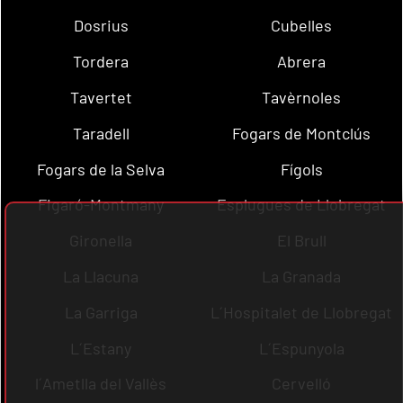
Dosrius
Cubelles
Tordera
Abrera
Tavertet
Tavèrnoles
Taradell
Fogars de Montclús
Fogars de la Selva
Fígols
Figaró-Montmany
Esplugues de Llobregat
Gironella
El Brull
La Llacuna
La Granada
La Garriga
L´Hospitalet de Llobregat
L´Estany
L´Espunyola
l´Ametlla del Vallès
Cervelló