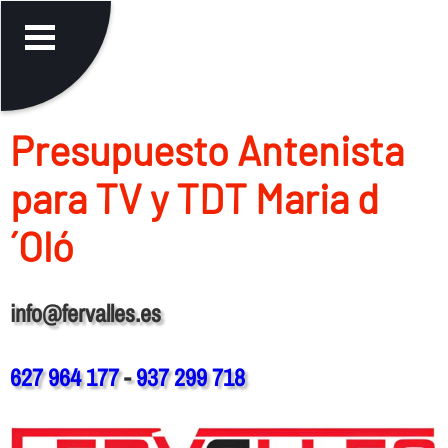
Presupuesto Antenista
para TV y TDT Maria d
´Oló
info@fervalles.es
627 964 177
-
937 299 718