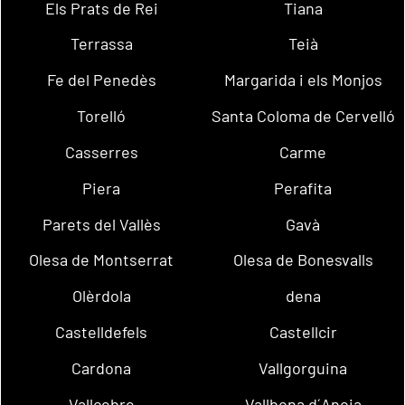
Els Prats de Rei
Tiana
Terrassa
Teià
Fe del Penedès
Margarida i els Monjos
Torelló
Santa Coloma de Cervelló
Casserres
Carme
Piera
Perafita
Parets del Vallès
Gavà
Olesa de Montserrat
Olesa de Bonesvalls
Olèrdola
dena
Castelldefels
Castellcir
Cardona
Vallgorguina
Vallcebre
Vallbona d´Anoia