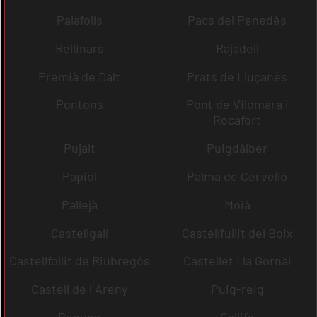
Palafolls
Pacs del Penedès
Rellinars
Rajadell
Premià de Dalt
Prats de Lluçanès
Pontons
Pont de Vilomara i
Rocafort
Pujalt
Puigdàlber
Papiol
Palma de Cervelló
Pallejà
Moià
Castellgalí
Castellfullit del Boix
Castellfollit de Riubregós
Castellet i la Gornal
Castell de l´Areny
Puig-reig