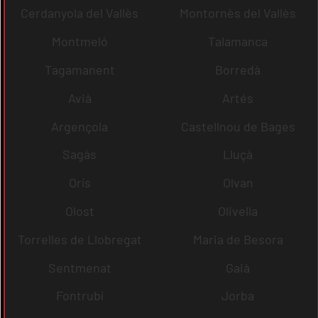
Cerdanyola del Vallès
Montornès del Vallès
Montmeló
Talamanca
Tagamanent
Borredà
Avià
Artés
Argençola
Castellnou de Bages
Sagàs
Lluçà
Orís
Olvan
Olost
Olivella
Torrelles de Llobregat
Maria de Besora
Sentmenat
Gaià
Fontrubí
Jorba