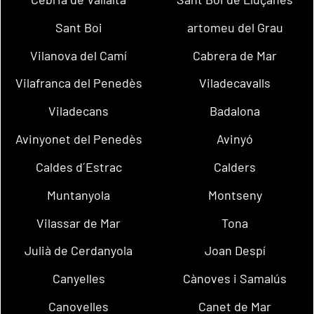
Sant Boi
artomeu del Grau
Vilanova del Camí
Cabrera de Mar
Vilafranca del Penedès
Viladecavalls
Viladecans
Badalona
Avinyonet del Penedès
Avinyó
Caldes d´Estrac
Calders
Muntanyola
Montseny
Vilassar de Mar
Tona
Julià de Cerdanyola
Joan Despí
Canyelles
Cànoves i Samalús
Canovelles
Canet de Mar