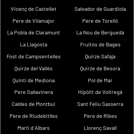
Vicenç de Castellet
Salvador de Guardiola
Pere de Vilamajor
Pere de Torelló
La Pobla de Claramunt
La Nou de Berguedà
La Llagosta
Fruitós de Bages
Fost de Campsentelles
Quirze Safaja
Quirze del Vallès
Quirze de Besora
Quintí de Mediona
Pol de Mar
Pere Sallavinera
Hipòlit de Voltregà
Caldes de Montbui
Sant Feliu Sasserra
Pere de Riudebitlles
Pere de Ribes
Martí d´Albars
Llorenç Savall