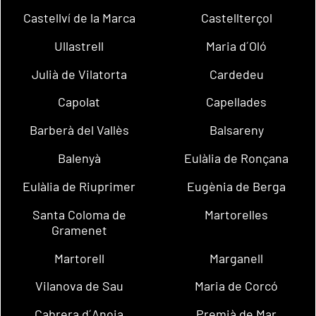
Castellví de la Marca
Castellterçol
Ullastrell
Maria d´Oló
Julià de Vilatorta
Cardedeu
Capolat
Capellades
Barberà del Vallès
Balsareny
Balenyà
Eulàlia de Ronçana
Eulàlia de Riuprimer
Eugènia de Berga
Santa Coloma de
Martorelles
Gramenet
Martorell
Marganell
Vilanova de Sau
Maria de Corcó
Cabrera d´Anoia
Premià de Mar