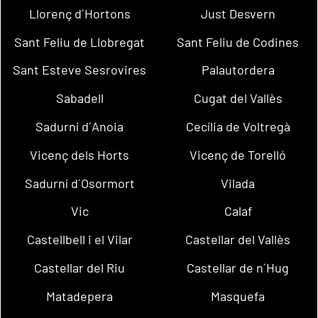
Llorenç d´Hortons
Just Desvern
Sant Feliu de Llobregat
Sant Feliu de Codines
Sant Esteve Sesrovires
Palautordera
Sabadell
Cugat del Vallès
Sadurní d´Anoia
Cecília de Voltregà
Vicenç dels Horts
Vicenç de Torelló
Sadurní d´Osormort
Vilada
Vic
Calaf
Castellbell i el Vilar
Castellar del Vallès
Castellar del Riu
Castellar de n´Hug
Matadepera
Masquefa