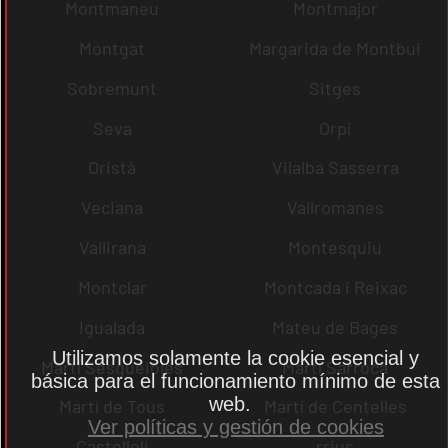
Montmaneu
Montmajor
Montgat
Margarida de Montbui
Sobremunt
Sitges
Seva
Orpí
Oristà
Vilalba Sasserra
Veciana
Vallromanes
Vallirana
Montesquiu
Montclar
Montcada i Reixac
Igualada
Mateu de Bages
Utilizamos solamente la cookie esencial y
Martí Sesgueioles
Martí Sarroca
básica para el funcionamiento mínimo de esta
web.
Martí de Tous
Martí de Centelles
Ver políticas y gestión de cookies
Castellolí
rrius