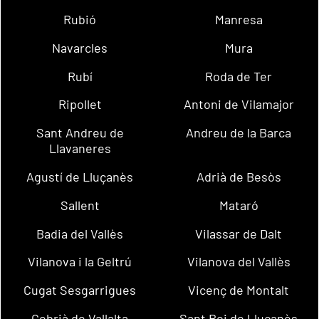
Rubió
Manresa
Navarcles
Mura
Rubí
Roda de Ter
Ripollet
Antoni de Vilamajor
Sant Andreu de
Andreu de la Barca
Llavaneres
Agustí de Lluçanès
Adrià de Besòs
Sallent
Mataró
Badia del Vallès
Vilassar de Dalt
Vilanova i la Geltrú
Vilanova del Vallès
Cugat Sesgarrigues
Vicenç de Montalt
Cebrià de Vallalta
Sant Boi de Lluçanès