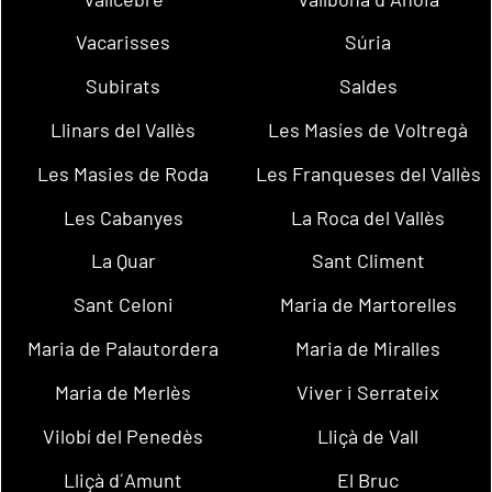
Vacarisses
Súria
Subirats
Saldes
Llinars del Vallès
Les Masíes de Voltregà
Les Masies de Roda
Les Franqueses del Vallès
Les Cabanyes
La Roca del Vallès
La Quar
Sant Climent
Sant Celoni
Maria de Martorelles
Maria de Palautordera
Maria de Miralles
Maria de Merlès
Viver i Serrateix
Vilobí del Penedès
Lliçà de Vall
Lliçà d´Amunt
El Bruc