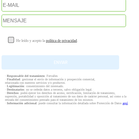
He leído y acepto la
política de privacidad
.
·
Responsable del tratamiento
: Fervalles
·
Finalidad
: gestionar el envío de información y prospección comercial,
relacionada con nuestros servicios y/o productos.
·
Legitimación
: consentimiento del interesado.
·
Destinatarios
: no se cederán datos a terceros, salvo obligación legal.
·
Derechos
: podrá ejercer los derechos de acceso, rectificación, limitación de tratamiento,
supresión, portabilidad y oposición al tratamiento de sus datos de carácter personal, así como a la
retirada del consentimiento prestado para el tratamiento de los mismos.
·
Información adicional
: puede consultar la información detallada sobre Protección de Datos
aquí
.