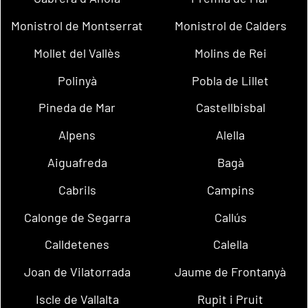
Monistrol de Montserrat
Monistrol de Calders
Mollet del Vallès
Molins de Rei
Polinyà
Pobla de Lillet
Pineda de Mar
Castellbisbal
Alpens
Alella
Aiguafreda
Bagà
Cabrils
Campins
Calonge de Segarra
Callús
Calldetenes
Calella
Joan de Vilatorrada
Jaume de Frontanyà
Iscle de Vallalta
Rupit i Pruit