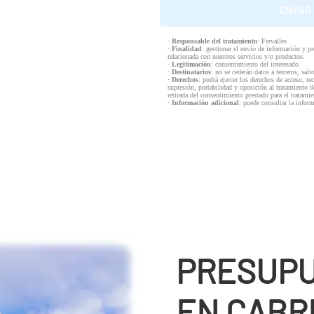
·
Responsable del tratamiento
: Fervalles
·
Finalidad
: gestionar el envío de información y p
relacionada con nuestros servicios y/o productos.
·
Legitimación
: consentimiento del interesado.
·
Destinatarios
: no se cederán datos a terceros, salv
·
Derechos
: podrá ejercer los derechos de acceso, re
supresión, portabilidad y oposición al tratamiento d
retirada del consentimiento prestado para el tratam
·
Información adicional
: puede consultar la infor
PRESUPU
EN CABR