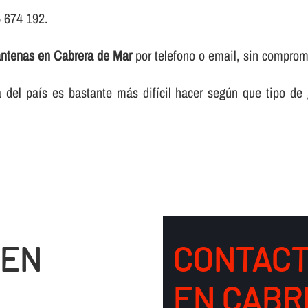
5 674 192.
antenas en Cabrera de Mar
por telefono o email, sin comprom
del paí­s es bastante más difí­cil hacer según que tipo de
 EN
CONTACT
EN CABR