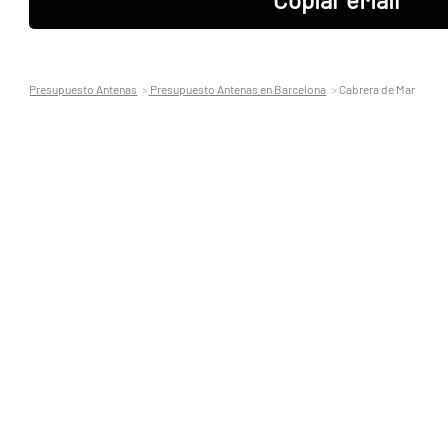
Presupuesto Antenas
Presupuesto Antenas en Barcelona
Cabrera de Mar