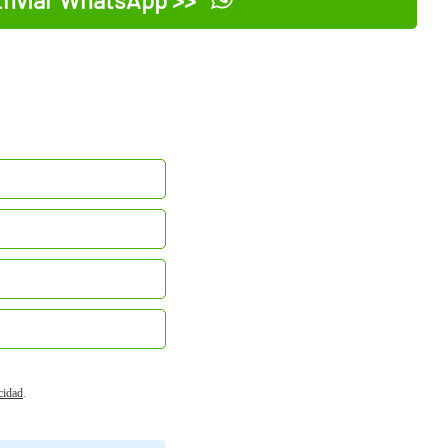
acidad
.