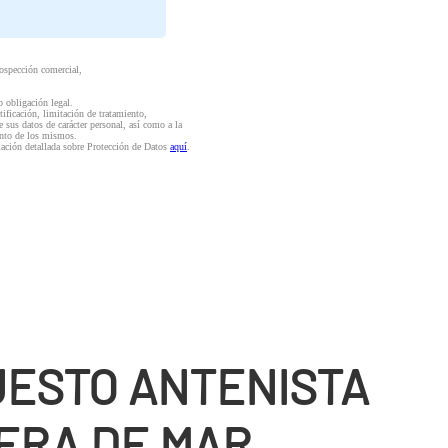
rospección comercial,
o obligación legal.
ctificación, limitación de tratamiento,
e sus datos de carácter personal, así como a la
iento de los mismos.
mación detallada sobre Protección de Datos
aquí
.
ESTO ANTENISTA
ERA DE MAR