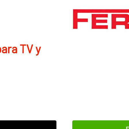
ara TV y
E