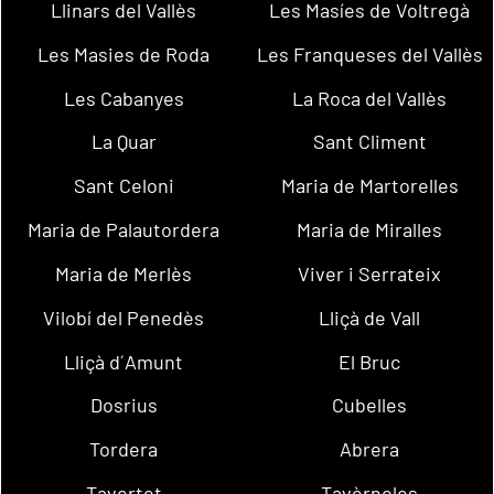
Llinars del Vallès
Les Masíes de Voltregà
Les Masies de Roda
Les Franqueses del Vallès
Les Cabanyes
La Roca del Vallès
La Quar
Sant Climent
Sant Celoni
Maria de Martorelles
Maria de Palautordera
Maria de Miralles
Maria de Merlès
Viver i Serrateix
Vilobí del Penedès
Lliçà de Vall
Lliçà d´Amunt
El Bruc
Dosrius
Cubelles
Tordera
Abrera
Tavertet
Tavèrnoles