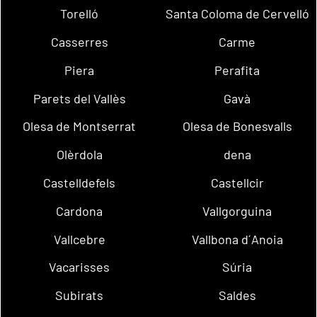
Torelló
Santa Coloma de Cervelló
Casserres
Carme
Piera
Perafita
Parets del Vallès
Gavà
Olesa de Montserrat
Olesa de Bonesvalls
Olèrdola
dena
Castelldefels
Castellcir
Cardona
Vallgorguina
Vallcebre
Vallbona d´Anoia
Vacarisses
Súria
Subirats
Saldes