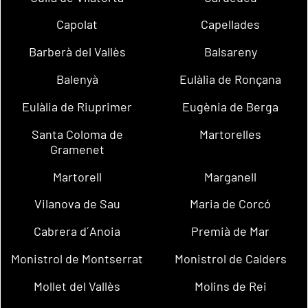
Capolat
Capellades
Barberà del Vallès
Balsareny
Balenyà
Eulàlia de Ronçana
Eulàlia de Riuprimer
Eugènia de Berga
Santa Coloma de
Martorelles
Gramenet
Martorell
Marganell
Vilanova de Sau
Maria de Corcó
Cabrera d´Anoia
Premià de Mar
Monistrol de Montserrat
Monistrol de Calders
Mollet del Vallès
Molins de Rei