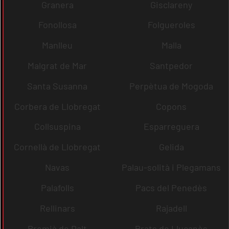
Granera
Gisclareny
Fonollosa
Folgueroles
Manlleu
Malla
Malgrat de Mar
Santpedor
Santa Susanna
Perpètua de Mogoda
Corbera de Llobregat
Copons
Collsuspina
Esparreguera
Cornellà de Llobregat
Gelida
Navas
Palau-solità i Plegamans
Palafolls
Pacs del Penedès
Rellinars
Rajadell
Premià de Dalt
Prats de Lluçanès