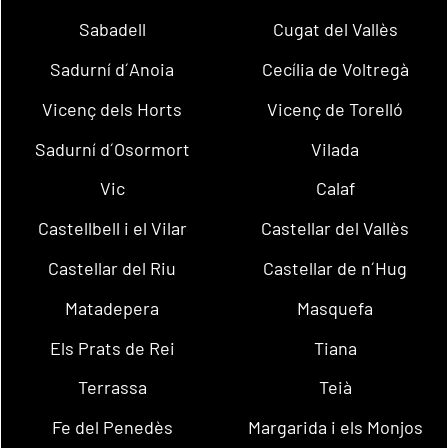
Sabadell
Cugat del Vallès
Sadurní d´Anoia
Cecília de Voltregà
Vicenç dels Horts
Vicenç de Torelló
Sadurní d´Osormort
Vilada
Vic
Calaf
Castellbell i el Vilar
Castellar del Vallès
Castellar del Riu
Castellar de n´Hug
Matadepera
Masquefa
Els Prats de Rei
Tiana
Terrassa
Teià
Fe del Penedès
Margarida i els Monjos