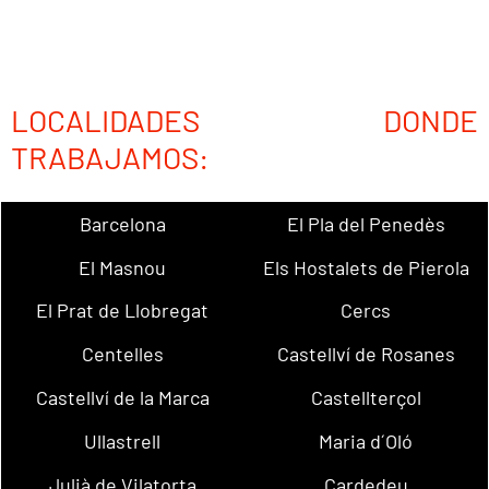
LOCALIDADES DONDE
TRABAJAMOS:
Barcelona
El Pla del Penedès
El Masnou
Els Hostalets de Pierola
El Prat de Llobregat
Cercs
Centelles
Castellví de Rosanes
Castellví de la Marca
Castellterçol
Ullastrell
Maria d´Oló
Julià de Vilatorta
Cardedeu