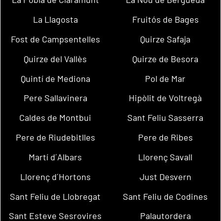
La Llagosta
Fruitós de Bages
Fost de Campsentelles
Quirze Safaja
Quirze del Vallès
Quirze de Besora
Quintí de Mediona
Pol de Mar
Pere Sallavinera
Hipòlit de Voltregà
Caldes de Montbui
Sant Feliu Sasserra
Pere de Riudebitlles
Pere de Ribes
Martí d´Albars
Llorenç Savall
Llorenç d´Hortons
Just Desvern
Sant Feliu de Llobregat
Sant Feliu de Codines
Sant Esteve Sesrovires
Palautordera