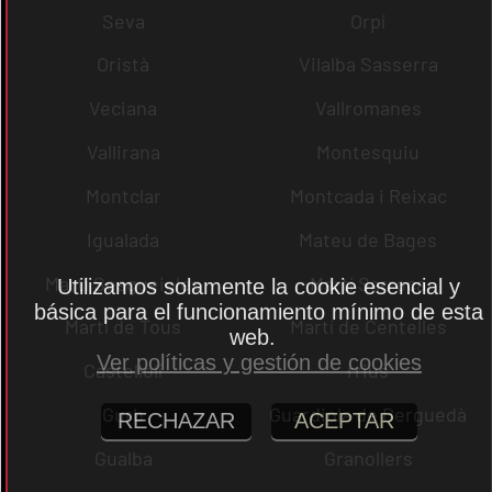
Seva
Orpí
Oristà
Vilalba Sasserra
Veciana
Vallromanes
Vallirana
Montesquiu
Montclar
Montcada i Reixac
Igualada
Mateu de Bages
Martí Sesgueioles
Martí Sarroca
Utilizamos solamente la cookie esencial y
básica para el funcionamiento mínimo de esta
Martí de Tous
Martí de Centelles
web.
Ver políticas y gestión de cookies
Castellolí
rrius
Gurb
Guardiola de Berguedà
RECHAZAR
ACEPTAR
Gualba
Granollers