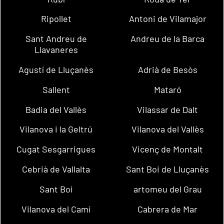
Ripollet
Antoni de Vilamajor
Sant Andreu de
Andreu de la Barca
Llavaneres
Agustí de Lluçanès
Adrià de Besòs
Sallent
Mataró
Badia del Vallès
Vilassar de Dalt
Vilanova i la Geltrú
Vilanova del Vallès
Cugat Sesgarrigues
Vicenç de Montalt
Cebrià de Vallalta
Sant Boi de Lluçanès
Sant Boi
artomeu del Grau
Vilanova del Camí
Cabrera de Mar