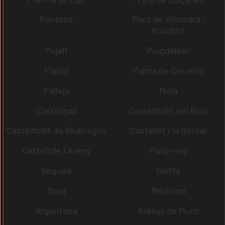
Pontons
Pont de Vilomara i
Rocafort
Pujalt
Puigdàlber
Papiol
Palma de Cervelló
Pallejà
Moià
Castellgalí
Castellfullit del Boix
Castellfollit de Riubregós
Castellet i la Gornal
Castell de l´Areny
Puig-reig
Begues
Gallifa
Sora
Mediona
Argentona
Arenys de Munt