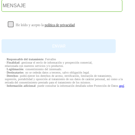
He leído y acepto la
política de privacidad
.
·
Responsable del tratamiento
: Fervalles
·
Finalidad
: gestionar el envío de información y prospección comercial,
relacionada con nuestros servicios y/o productos.
·
Legitimación
: consentimiento del interesado.
·
Destinatarios
: no se cederán datos a terceros, salvo obligación legal.
·
Derechos
: podrá ejercer los derechos de acceso, rectificación, limitación de tratamiento,
supresión, portabilidad y oposición al tratamiento de sus datos de carácter personal, así como a la
retirada del consentimiento prestado para el tratamiento de los mismos.
·
Información adicional
: puede consultar la información detallada sobre Protección de Datos
aquí
.