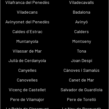
Vilafranca del Penedès
Viladecavalls
Viladecans
Badalona
Avinyonet del Penedès
Avinyó
Caldes d´Estrac
Calders
Muntanyola
Montseny
Vilassar de Mar
Tona
Julià de Cerdanyola
Joan Despí
Canyelles
Cànoves i Samalús
Canovelles
Canet de Mar
Vicenç de Castellet
Salvador de Guardiola
Pere de Vilamajor
Pere de Torelló
La Pobla de Claramunt
La Nou de Berguedà