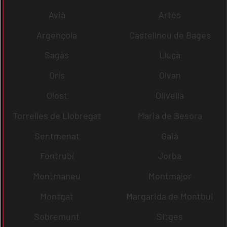
Avià
Artés
Argençola
Castellnou de Bages
Sagàs
Lluçà
Orís
Olvan
Olost
Olivella
Torrelles de Llobregat
Maria de Besora
Sentmenat
Gaià
Fontrubí
Jorba
Montmaneu
Montmajor
Montgat
Margarida de Montbui
Sobremunt
Sitges