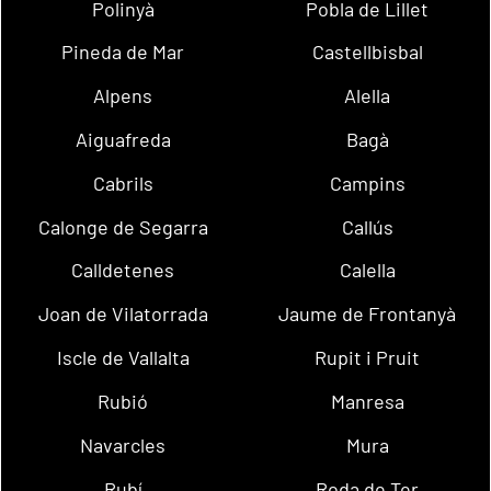
Polinyà
Pobla de Lillet
Pineda de Mar
Castellbisbal
Alpens
Alella
Aiguafreda
Bagà
Cabrils
Campins
Calonge de Segarra
Callús
Calldetenes
Calella
Joan de Vilatorrada
Jaume de Frontanyà
Iscle de Vallalta
Rupit i Pruit
Rubió
Manresa
Navarcles
Mura
Rubí
Roda de Ter