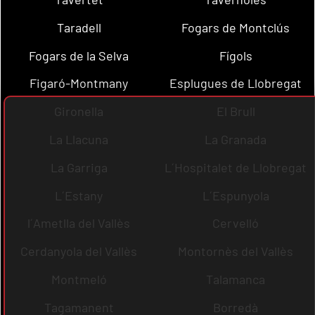
Taradell
Fogars de Montclús
Fogars de la Selva
Fígols
Figaró-Montmany
Esplugues de Llobregat
Gironella
El Brull
La Llacuna
La Granada
La Garriga
L´Hospitalet de Llobregat
L´Estany
L´Espunyola
l´Ametlla del Vallès
Cervelló
Cerdanyola del Vallès
Montornès del Vallès
Montmeló
Talamanca
Tagamanent
Borredà