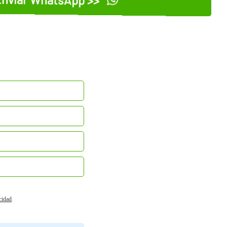
acidad
.