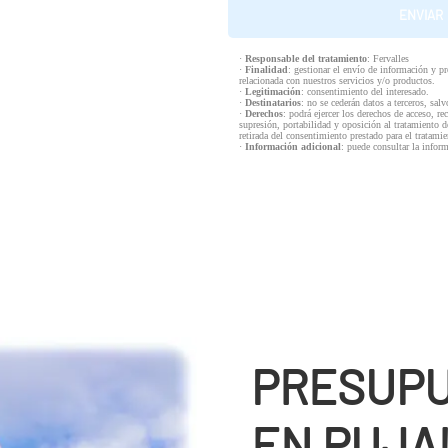
·
Responsable del tratamiento
: Fervalles
·
Finalidad
: gestionar el envío de información y p
relacionada con nuestros servicios y/o productos.
·
Legitimación
: consentimiento del interesado.
·
Destinatarios
: no se cederán datos a terceros, salv
·
Derechos
: podrá ejercer los derechos de acceso, re
supresión, portabilidad y oposición al tratamiento d
retirada del consentimiento prestado para el tratam
·
Información adicional
: puede consultar la infor
PRESUPU
EN PUJA