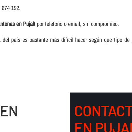
5 674 192.
ntenas en Pujalt
por telefono o email, sin compromiso.
del paí­s es bastante más difí­cil hacer según que tipo de
 EN
CONTACT
EN PUJA