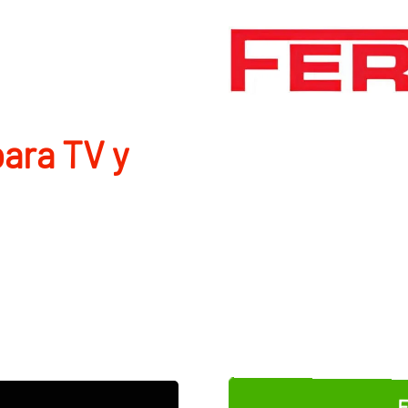
ara TV y
E