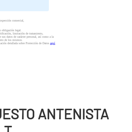
rospección comercial,
o obligación legal.
ctificación, limitación de tratamiento,
e sus datos de carácter personal, así como a la
iento de los mismos.
mación detallada sobre Protección de Datos
aquí
.
ESTO ANTENISTA
LT