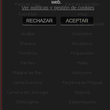
web.
Martí de Tous
Martí de Centelles
Ver políticas y gestión de cookies
Castellolí
rrius
RECHAZAR
ACEPTAR
Gurb
Guardiola de Berguedà
Gualba
Granollers
Granera
Gisclareny
Fonollosa
Folgueroles
Manlleu
Malla
Malgrat de Mar
Santpedor
Santa Susanna
Perpètua de Mogoda
Corbera de Llobregat
Copons
Collsuspina
Esparreguera