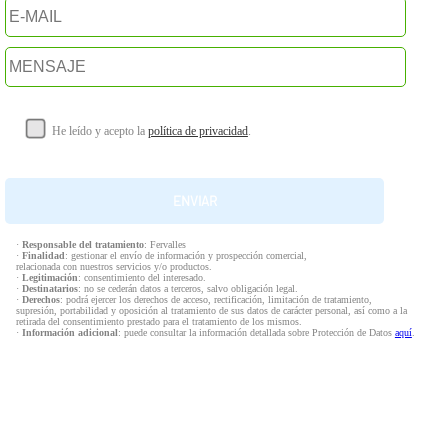
He leído y acepto la
política de privacidad
.
·
Responsable del tratamiento
: Fervalles
·
Finalidad
: gestionar el envío de información y prospección comercial,
relacionada con nuestros servicios y/o productos.
·
Legitimación
: consentimiento del interesado.
·
Destinatarios
: no se cederán datos a terceros, salvo obligación legal.
·
Derechos
: podrá ejercer los derechos de acceso, rectificación, limitación de tratamiento,
supresión, portabilidad y oposición al tratamiento de sus datos de carácter personal, así como a la
retirada del consentimiento prestado para el tratamiento de los mismos.
·
Información adicional
: puede consultar la información detallada sobre Protección de Datos
aquí
.