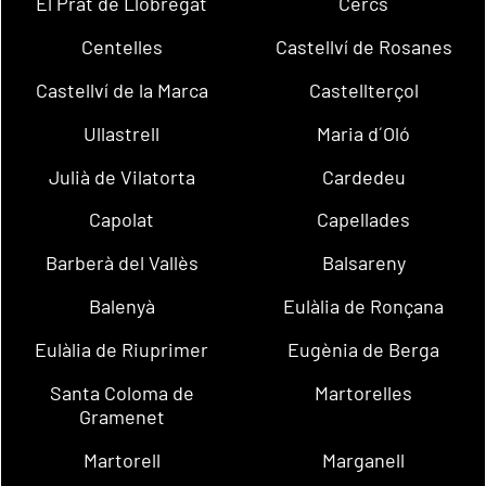
El Prat de Llobregat
Cercs
Centelles
Castellví de Rosanes
Castellví de la Marca
Castellterçol
Ullastrell
Maria d´Oló
Julià de Vilatorta
Cardedeu
Capolat
Capellades
Barberà del Vallès
Balsareny
Balenyà
Eulàlia de Ronçana
Eulàlia de Riuprimer
Eugènia de Berga
Santa Coloma de
Martorelles
Gramenet
Martorell
Marganell