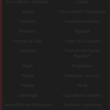
Cornellà de Llobregat
Gelida
Navas
Palau-solità i Plegamans
Palafolls
Pacs del Penedès
Rellinars
Rajadell
Premià de Dalt
Prats de Lluçanès
Pontons
Pont de Vilomara i
Rocafort
Pujalt
Puigdàlber
Papiol
Palma de Cervelló
Pallejà
Moià
Castellgalí
Castellfullit del Boix
Castellfollit de Riubregós
Castellet i la Gornal