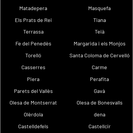
Matadepera
Masquefa
Els Prats de Rei
Tiana
Terrassa
Teià
Fe del Penedès
Margarida i els Monjos
Torelló
Santa Coloma de Cervelló
Casserres
Carme
Piera
Perafita
Parets del Vallès
Gavà
Olesa de Montserrat
Olesa de Bonesvalls
Olèrdola
dena
Castelldefels
Castellcir