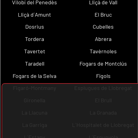
Vilobí del Penedès
Lliçà de Vall
Lliçà d´Amunt
El Bruc
Dosrius
Cubelles
Tordera
Abrera
Tavertet
Tavèrnoles
Taradell
Fogars de Montclús
Fogars de la Selva
Fígols
Figaró-Montmany
Esplugues de Llobregat
Gironella
El Brull
La Llacuna
La Granada
La Garriga
L´Hospitalet de Llobregat
L´Estany
L´Espunyola