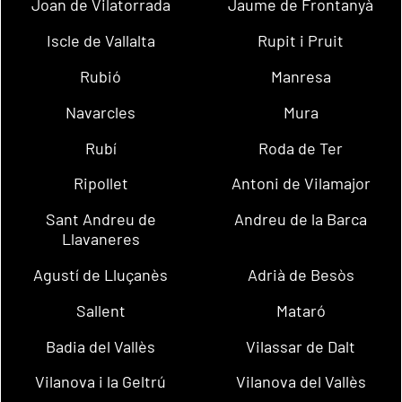
Joan de Vilatorrada
Jaume de Frontanyà
Iscle de Vallalta
Rupit i Pruit
Rubió
Manresa
Navarcles
Mura
Rubí
Roda de Ter
Ripollet
Antoni de Vilamajor
Sant Andreu de
Andreu de la Barca
Llavaneres
Agustí de Lluçanès
Adrià de Besòs
Sallent
Mataró
Badia del Vallès
Vilassar de Dalt
Vilanova i la Geltrú
Vilanova del Vallès