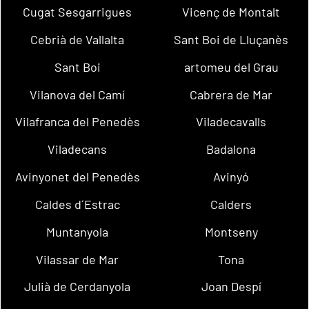
Cugat Sesgarrigues
Vicenç de Montalt
Cebrià de Vallalta
Sant Boi de Lluçanès
Sant Boi
artomeu del Grau
Vilanova del Camí
Cabrera de Mar
Vilafranca del Penedès
Viladecavalls
Viladecans
Badalona
Avinyonet del Penedès
Avinyó
Caldes d´Estrac
Calders
Muntanyola
Montseny
Vilassar de Mar
Tona
Julià de Cerdanyola
Joan Despí