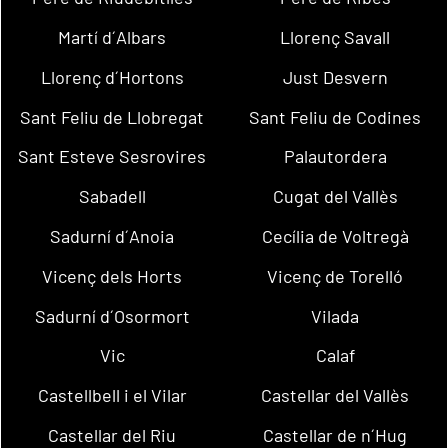
Martí d´Albars
Llorenç Savall
Llorenç d´Hortons
Just Desvern
Sant Feliu de Llobregat
Sant Feliu de Codines
Sant Esteve Sesrovires
Palautordera
Sabadell
Cugat del Vallès
Sadurní d´Anoia
Cecília de Voltregà
Vicenç dels Horts
Vicenç de Torelló
Sadurní d´Osormort
Vilada
Vic
Calaf
Castellbell i el Vilar
Castellar del Vallès
Castellar del Riu
Castellar de n´Hug