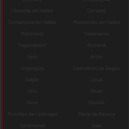
l´Ametlla del Vallès
Cervelló
Cerdanyola del Vallès
Montornès del Vallès
Montmeló
Talamanca
Tagamanent
Borredà
Avià
Artés
Argençola
Castellnou de Bages
Sagàs
Lluçà
Orís
Olvan
Olost
Olivella
Torrelles de Llobregat
Maria de Besora
Sentmenat
Gaià