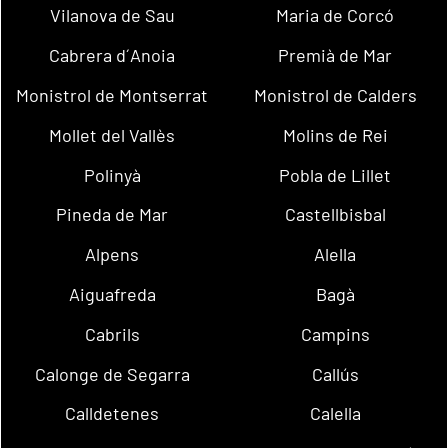
Vilanova de Sau
Maria de Corcó
Cabrera d´Anoia
Premià de Mar
Monistrol de Montserrat
Monistrol de Calders
Mollet del Vallès
Molins de Rei
Polinyà
Pobla de Lillet
Pineda de Mar
Castellbisbal
Alpens
Alella
Aiguafreda
Bagà
Cabrils
Campins
Calonge de Segarra
Callús
Calldetenes
Calella