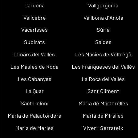
Cardona
Vallgorguina
Vallcebre
Vallbona d´Anoia
Vacarisses
Súria
Subirats
Saldes
Llinars del Vallès
Les Masíes de Voltregà
Les Masies de Roda
Les Franqueses del Vallès
Les Cabanyes
La Roca del Vallès
La Quar
Sant Climent
Sant Celoni
Maria de Martorelles
Maria de Palautordera
Maria de Miralles
Maria de Merlès
Viver i Serrateix