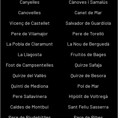
Canyelles
Cànoves i Samalús
Canovelles
Canet de Mar
Vicenç de Castellet
Salvador de Guardiola
Pere de Vilamajor
Pere de Torelló
La Pobla de Claramunt
La Nou de Berguedà
La Llagosta
Fruitós de Bages
Fost de Campsentelles
Quirze Safaja
Quirze del Vallès
Quirze de Besora
Quintí de Mediona
Pol de Mar
Pere Sallavinera
Hipòlit de Voltregà
Caldes de Montbui
Sant Feliu Sasserra
Pere de Riudebitlles
Pere de Ribes