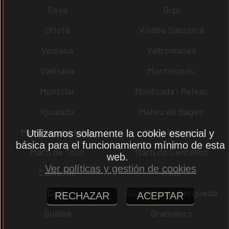
Seva
Orpí
Oristà
Vilalba Sasserra
Veciana
Vallromanes
Vallirana
Montesquiu
Montclar
Montcada i Reixac
Igualada
Mateu de Bages
Martí Sesgueioles
Martí Sarroca
Utilizamos solamente la cookie esencial y
básica para el funcionamiento mínimo de esta
Martí de Tous
Martí de Centelles
web.
Ver políticas y gestión de cookies
Castellolí
rrius
Gurb
Guardiola de Berguedà
RECHAZAR
ACEPTAR
Gualba
Granollers