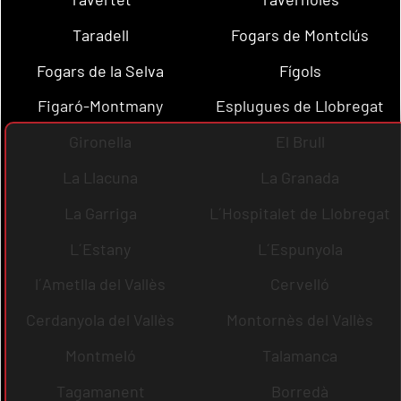
Taradell
Fogars de Montclús
Fogars de la Selva
Fígols
Figaró-Montmany
Esplugues de Llobregat
Gironella
El Brull
La Llacuna
La Granada
La Garriga
L´Hospitalet de Llobregat
L´Estany
L´Espunyola
l´Ametlla del Vallès
Cervelló
Cerdanyola del Vallès
Montornès del Vallès
Montmeló
Talamanca
Tagamanent
Borredà