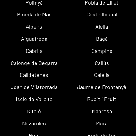
Polinyà
Pobla de Lillet
Pineda de Mar
Castellbisbal
Alpens
Alella
Aiguafreda
Bagà
Cabrils
Campins
Calonge de Segarra
Callús
Calldetenes
Calella
Joan de Vilatorrada
Jaume de Frontanyà
Iscle de Vallalta
Rupit i Pruit
Rubió
Manresa
Navarcles
Mura
Rubí
Roda de Ter