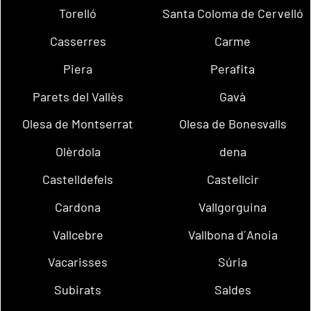
Torelló
Santa Coloma de Cervelló
Casserres
Carme
Piera
Perafita
Parets del Vallès
Gavà
Olesa de Montserrat
Olesa de Bonesvalls
Olèrdola
dena
Castelldefels
Castellcir
Cardona
Vallgorguina
Vallcebre
Vallbona d´Anoia
Vacarisses
Súria
Subirats
Saldes