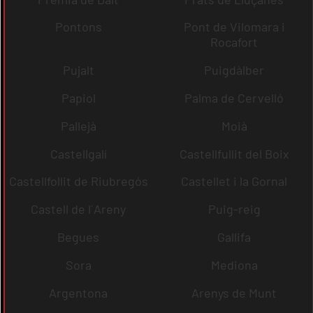
Pontons
Pont de Vilomara i
Rocafort
Pujalt
Puigdàlber
Papiol
Palma de Cervelló
Pallejà
Moià
Castellgalí
Castellfullit del Boix
Castellfollit de Riubregós
Castellet i la Gornal
Castell de l´Areny
Puig-reig
Begues
Gallifa
Sora
Mediona
Argentona
Arenys de Munt