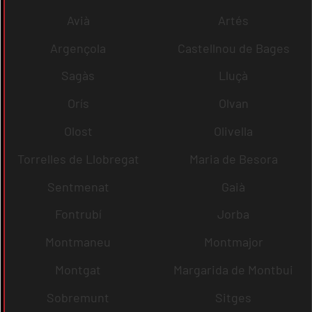
Avià
Artés
Argençola
Castellnou de Bages
Sagàs
Lluçà
Orís
Olvan
Olost
Olivella
Torrelles de Llobregat
Maria de Besora
Sentmenat
Gaià
Fontrubí
Jorba
Montmaneu
Montmajor
Montgat
Margarida de Montbui
Sobremunt
Sitges