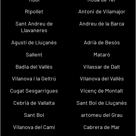
Ripollet
Antoni de Vilamajor
Sant Andreu de
Andreu de la Barca
Llavaneres
Agustí de Lluçanès
Adrià de Besòs
Sallent
Mataró
Badia del Vallès
Vilassar de Dalt
Vilanova i la Geltrú
Vilanova del Vallès
Cugat Sesgarrigues
Vicenç de Montalt
Cebrià de Vallalta
Sant Boi de Lluçanès
Sant Boi
artomeu del Grau
Vilanova del Camí
Cabrera de Mar