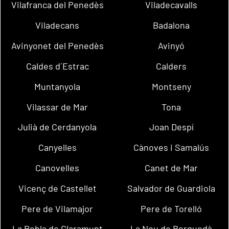
Vilafranca del Penedès
Viladecavalls
Viladecans
Badalona
Avinyonet del Penedès
Avinyó
Caldes d´Estrac
Calders
Muntanyola
Montseny
Vilassar de Mar
Tona
Julià de Cerdanyola
Joan Despí
Canyelles
Cànoves i Samalús
Canovelles
Canet de Mar
Vicenç de Castellet
Salvador de Guardiola
Pere de Vilamajor
Pere de Torelló
La Pobla de Claramunt
La Nou de Berguedà