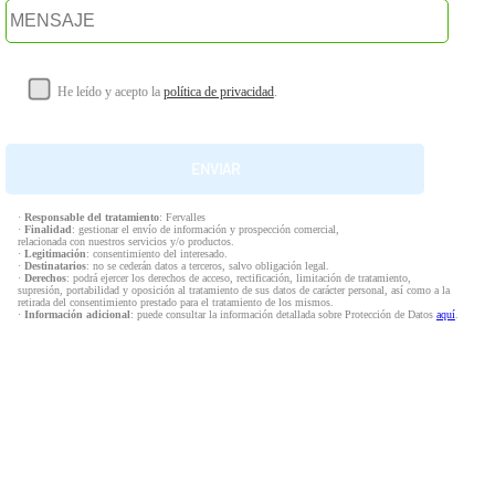
He leído y acepto la
política de privacidad
.
·
Responsable del tratamiento
: Fervalles
·
Finalidad
: gestionar el envío de información y prospección comercial,
relacionada con nuestros servicios y/o productos.
·
Legitimación
: consentimiento del interesado.
·
Destinatarios
: no se cederán datos a terceros, salvo obligación legal.
·
Derechos
: podrá ejercer los derechos de acceso, rectificación, limitación de tratamiento,
supresión, portabilidad y oposición al tratamiento de sus datos de carácter personal, así como a la
retirada del consentimiento prestado para el tratamiento de los mismos.
·
Información adicional
: puede consultar la información detallada sobre Protección de Datos
aquí
.