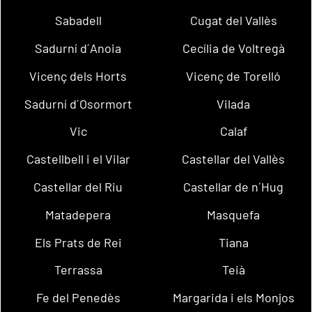
Sabadell
Cugat del Vallès
Sadurní d´Anoia
Cecília de Voltregà
Vicenç dels Horts
Vicenç de Torelló
Sadurní d´Osormort
Vilada
Vic
Calaf
Castellbell i el Vilar
Castellar del Vallès
Castellar del Riu
Castellar de n´Hug
Matadepera
Masquefa
Els Prats de Rei
Tiana
Terrassa
Teià
Fe del Penedès
Margarida i els Monjos