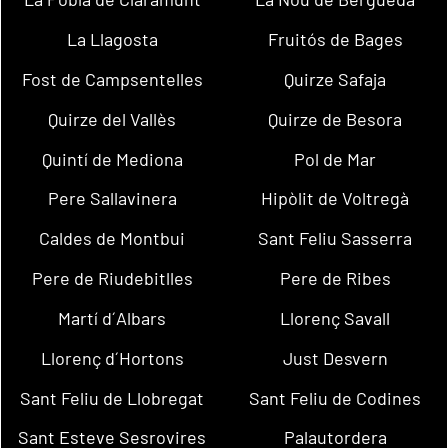
La Llagosta
Fruitós de Bages
Fost de Campsentelles
Quirze Safaja
Quirze del Vallès
Quirze de Besora
Quintí de Mediona
Pol de Mar
Pere Sallavinera
Hipòlit de Voltregà
Caldes de Montbui
Sant Feliu Sasserra
Pere de Riudebitlles
Pere de Ribes
Martí d´Albars
Llorenç Savall
Llorenç d´Hortons
Just Desvern
Sant Feliu de Llobregat
Sant Feliu de Codines
Sant Esteve Sesrovires
Palautordera