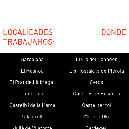
LOCALIDADES DONDE
TRABAJAMOS:
Barcelona
El Pla del Penedès
El Masnou
Els Hostalets de Pierola
El Prat de Llobregat
Cercs
Centelles
Castellví de Rosanes
Castellví de la Marca
Castellterçol
Ullastrell
Maria d´Oló
Julià de Vilatorta
Cardedeu