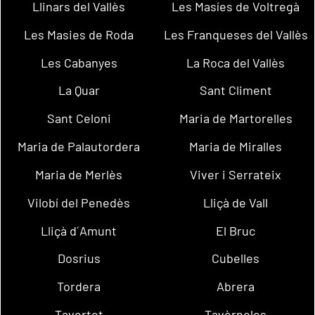
Llinars del Vallès
Les Masíes de Voltregà
Les Masies de Roda
Les Franqueses del Vallès
Les Cabanyes
La Roca del Vallès
La Quar
Sant Climent
Sant Celoni
Maria de Martorelles
Maria de Palautordera
Maria de Miralles
Maria de Merlès
Viver i Serrateix
Vilobí del Penedès
Lliçà de Vall
Lliçà d´Amunt
El Bruc
Dosrius
Cubelles
Tordera
Abrera
Tavertet
Tavèrnoles