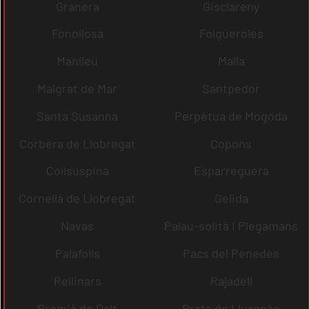
Granera
Gisclareny
Fonollosa
Folgueroles
Manlleu
Malla
Malgrat de Mar
Santpedor
Santa Susanna
Perpètua de Mogoda
Corbera de Llobregat
Copons
Collsuspina
Esparreguera
Cornellà de Llobregat
Gelida
Navas
Palau-solità i Plegamans
Palafolls
Pacs del Penedès
Rellinars
Rajadell
Premià de Dalt
Prats de Lluçanès