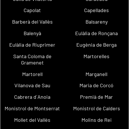
Capolat
Capellades
Barberà del Vallès
Balsareny
Balenyà
Eulàlia de Ronçana
Eulàlia de Riuprimer
Eugènia de Berga
Santa Coloma de
Martorelles
Gramenet
Martorell
Marganell
Vilanova de Sau
Maria de Corcó
Cabrera d´Anoia
Premià de Mar
Monistrol de Montserrat
Monistrol de Calders
Mollet del Vallès
Molins de Rei