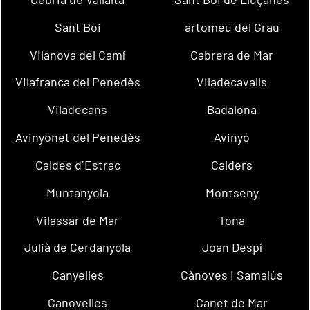
Sant Boi
artomeu del Grau
Vilanova del Camí
Cabrera de Mar
Vilafranca del Penedès
Viladecavalls
Viladecans
Badalona
Avinyonet del Penedès
Avinyó
Caldes d´Estrac
Calders
Muntanyola
Montseny
Vilassar de Mar
Tona
Julià de Cerdanyola
Joan Despí
Canyelles
Cànoves i Samalús
Canovelles
Canet de Mar