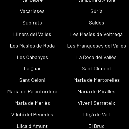
Vacarisses
Súria
Subirats
Saldes
Llinars del Vallès
Les Masíes de Voltregà
Les Masies de Roda
Les Franqueses del Vallès
Les Cabanyes
La Roca del Vallès
La Quar
Sant Climent
Sant Celoni
Maria de Martorelles
Maria de Palautordera
Maria de Miralles
Maria de Merlès
Viver i Serrateix
Vilobí del Penedès
Lliçà de Vall
Lliçà d´Amunt
El Bruc