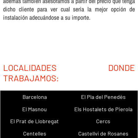
además también asesoramos a partir del precio que tenga
dicho cliente para ver cual serí­a la mejor opción de
instalación adecuándose a su importe.
LOCALIDADES DONDE
TRABAJAMOS:
Barcelona
El Pla del Penedès
El Masnou
Els Hostalets de Pierola
El Prat de Llobregat
Cercs
Centelles
Castellví de Rosanes