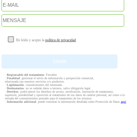
He leído y acepto la
política de privacidad
.
·
Responsable del tratamiento
: Fervalles
·
Finalidad
: gestionar el envío de información y prospección comercial,
relacionada con nuestros servicios y/o productos.
·
Legitimación
: consentimiento del interesado.
·
Destinatarios
: no se cederán datos a terceros, salvo obligación legal.
·
Derechos
: podrá ejercer los derechos de acceso, rectificación, limitación de tratamiento,
supresión, portabilidad y oposición al tratamiento de sus datos de carácter personal, así como a la
retirada del consentimiento prestado para el tratamiento de los mismos.
·
Información adicional
: puede consultar la información detallada sobre Protección de Datos
aquí
.