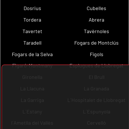
Dosrius
Cubelles
Tordera
Abrera
Tavertet
Tavèrnoles
Taradell
Fogars de Montclús
Fogars de la Selva
Fígols
Figaró-Montmany
Esplugues de Llobregat
Gironella
El Brull
La Llacuna
La Granada
La Garriga
L´Hospitalet de Llobregat
L´Estany
L´Espunyola
l´Ametlla del Vallès
Cervelló