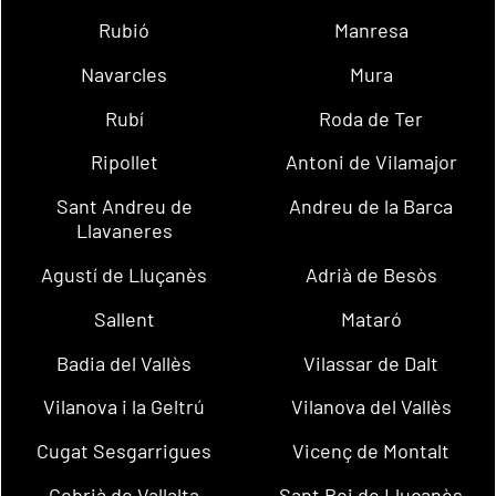
Rubió
Manresa
Navarcles
Mura
Rubí
Roda de Ter
Ripollet
Antoni de Vilamajor
Sant Andreu de
Andreu de la Barca
Llavaneres
Agustí de Lluçanès
Adrià de Besòs
Sallent
Mataró
Badia del Vallès
Vilassar de Dalt
Vilanova i la Geltrú
Vilanova del Vallès
Cugat Sesgarrigues
Vicenç de Montalt
Cebrià de Vallalta
Sant Boi de Lluçanès