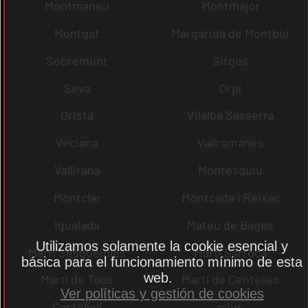
Montmaneu
Montmajor
Montgat
Margarida de Montbui
Sobremunt
Sitges
Seva
Orpí
Oristà
Vilalba Sasserra
Veciana
Vallromanes
Vallirana
Montesquiu
Montclar
Montcada i Reixac
Igualada
Mateu de Bages
Utilizamos solamente la cookie esencial y
Martí Sesgueioles
Martí Sarroca
básica para el funcionamiento mínimo de esta
web.
Martí de Tous
Martí de Centelles
Ver políticas y gestión de cookies
Castellolí
rrius