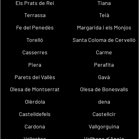
Els Prats de Rei
Tiana
Terrassa
Teià
Fe del Penedès
Margarida i els Monjos
Torelló
Santa Coloma de Cervelló
Casserres
Carme
Piera
Perafita
Parets del Vallès
Gavà
Olesa de Montserrat
Olesa de Bonesvalls
Olèrdola
dena
Castelldefels
Castellcir
Cardona
Vallgorguina
Vallcebre
Vallbona d´Anoia