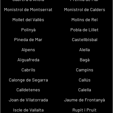
Monistrol de Montserrat
Monistrol de Calders
Mollet del Vallès
Molins de Rei
Polinyà
Pobla de Lillet
Pineda de Mar
Castellbisbal
Alpens
Alella
Aiguafreda
Bagà
Cabrils
Campins
Calonge de Segarra
Callús
Calldetenes
Calella
Joan de Vilatorrada
Jaume de Frontanyà
Iscle de Vallalta
Rupit i Pruit