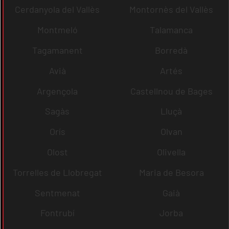
Cerdanyola del Vallès
Montornès del Vallès
Montmeló
Talamanca
Tagamanent
Borredà
Avià
Artés
Argençola
Castellnou de Bages
Sagàs
Lluçà
Orís
Olvan
Olost
Olivella
Torrelles de Llobregat
Maria de Besora
Sentmenat
Gaià
Fontrubí
Jorba