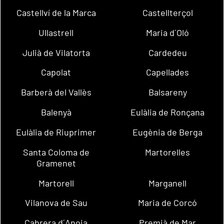
Castellví de la Marca
Castellterçol
Ullastrell
Maria d´Oló
Julià de Vilatorta
Cardedeu
Capolat
Capellades
Barberà del Vallès
Balsareny
Balenyà
Eulàlia de Ronçana
Eulàlia de Riuprimer
Eugènia de Berga
Santa Coloma de
Martorelles
Gramenet
Martorell
Marganell
Vilanova de Sau
Maria de Corcó
Cabrera d´Anoia
Premià de Mar