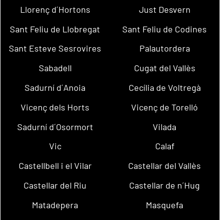
Llorenç d´Hortons
Just Desvern
Sant Feliu de Llobregat
Sant Feliu de Codines
Sant Esteve Sesrovires
Palautordera
Sabadell
Cugat del Vallès
Sadurní d´Anoia
Cecília de Voltregà
Vicenç dels Horts
Vicenç de Torelló
Sadurní d´Osormort
Vilada
Vic
Calaf
Castellbell i el Vilar
Castellar del Vallès
Castellar del Riu
Castellar de n´Hug
Matadepera
Masquefa