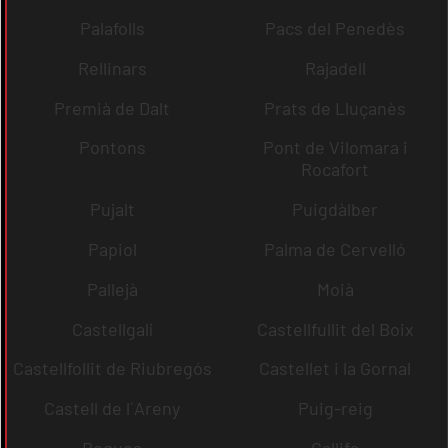
Palafolls
Pacs del Penedès
Rellinars
Rajadell
Premià de Dalt
Prats de Lluçanès
Pontons
Pont de Vilomara i
Rocafort
Pujalt
Puigdàlber
Papiol
Palma de Cervelló
Pallejà
Moià
Castellgalí
Castellfullit del Boix
Castellfollit de Riubregós
Castellet i la Gornal
Castell de l´Areny
Puig-reig