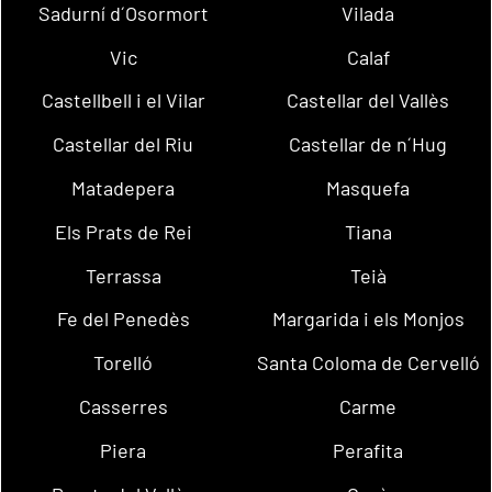
Sadurní d´Osormort
Vilada
Vic
Calaf
Castellbell i el Vilar
Castellar del Vallès
Castellar del Riu
Castellar de n´Hug
Matadepera
Masquefa
Els Prats de Rei
Tiana
Terrassa
Teià
Fe del Penedès
Margarida i els Monjos
Torelló
Santa Coloma de Cervelló
Casserres
Carme
Piera
Perafita