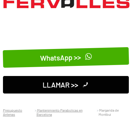
WhatsApp >>
LLAMAR >>
Presupuesto
Mantenimiento Parabolicas en
Margarida de
Antenas
Barcelona
Montbui