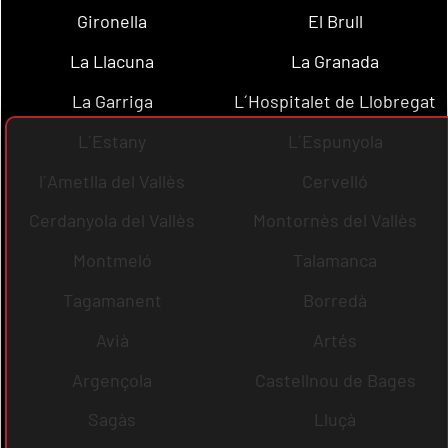
Gironella
El Brull
La Llacuna
La Granada
La Garriga
L´Hospitalet de Llobregat
L´Estany
L´Espunyola
l´Ametlla del Vallès
Cervelló
Cerdanyola del Vallès
Montornès del Vallès
Montmeló
Talamanca
Tagamanent
Borredà
Avià
Artés
Argençola
Castellnou de Bages
Sagàs
Lluçà