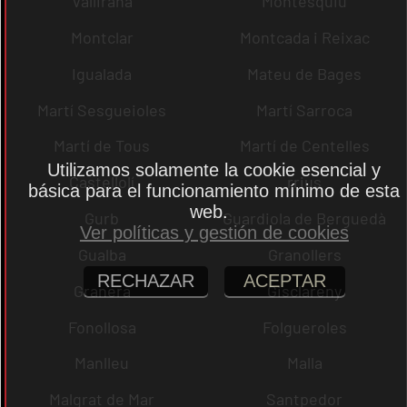
Vallirana
Montesquiu
Montclar
Montcada i Reixac
Igualada
Mateu de Bages
Martí Sesgueioles
Martí Sarroca
Martí de Tous
Martí de Centelles
Utilizamos solamente la cookie esencial y
Castellolí
rrius
básica para el funcionamiento mínimo de esta
web.
Gurb
Guardiola de Berguedà
Ver políticas y gestión de cookies
Gualba
Granollers
RECHAZAR
ACEPTAR
Granera
Gisclareny
Fonollosa
Folgueroles
Manlleu
Malla
Malgrat de Mar
Santpedor