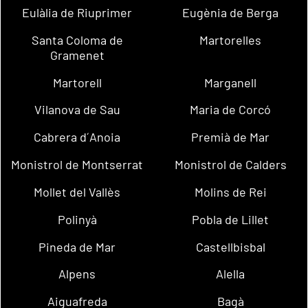
Eulàlia de Riuprimer
Eugènia de Berga
Santa Coloma de
Martorelles
Gramenet
Martorell
Marganell
Vilanova de Sau
Maria de Corcó
Cabrera d´Anoia
Premià de Mar
Monistrol de Montserrat
Monistrol de Calders
Mollet del Vallès
Molins de Rei
Polinyà
Pobla de Lillet
Pineda de Mar
Castellbisbal
Alpens
Alella
Aiguafreda
Bagà