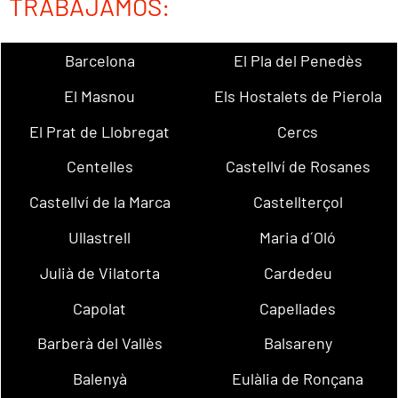
TRABAJAMOS:
Barcelona
El Pla del Penedès
El Masnou
Els Hostalets de Pierola
El Prat de Llobregat
Cercs
Centelles
Castellví de Rosanes
Castellví de la Marca
Castellterçol
Ullastrell
Maria d´Oló
Julià de Vilatorta
Cardedeu
Capolat
Capellades
Barberà del Vallès
Balsareny
Balenyà
Eulàlia de Ronçana