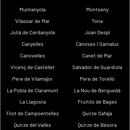
Muntanyola
Montseny
Vilassar de Mar
Tona
Julià de Cerdanyola
Joan Despí
Canyelles
Cànoves i Samalús
Canovelles
Canet de Mar
Vicenç de Castellet
Salvador de Guardiola
Pere de Vilamajor
Pere de Torelló
La Pobla de Claramunt
La Nou de Berguedà
La Llagosta
Fruitós de Bages
Fost de Campsentelles
Quirze Safaja
Quirze del Vallès
Quirze de Besora