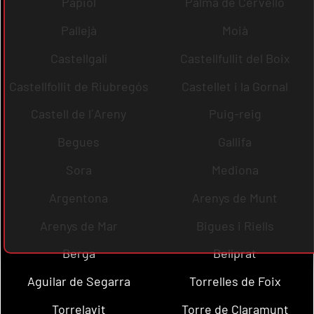
Papiol
Palma de Cervelló
Pallejà
Moià
Castellgalí
Castellfullit del Boix
Castellfollit de Riubregós
Castellet i la Gornal
Castell de l´Areny
Puig-reig
Begues
Gallifa
Sora
Mediona
Argentona
Arenys de Munt
Arenys de Mar
Bigues i Riells
Berga
Bellprat
Aguilar de Segarra
Torrelles de Foix
Torrelavit
Torre de Claramunt