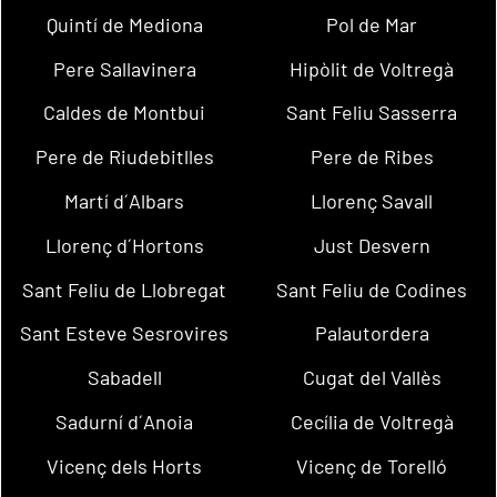
Quintí de Mediona
Pol de Mar
Pere Sallavinera
Hipòlit de Voltregà
Caldes de Montbui
Sant Feliu Sasserra
Pere de Riudebitlles
Pere de Ribes
Martí d´Albars
Llorenç Savall
Llorenç d´Hortons
Just Desvern
Sant Feliu de Llobregat
Sant Feliu de Codines
Sant Esteve Sesrovires
Palautordera
Sabadell
Cugat del Vallès
Sadurní d´Anoia
Cecília de Voltregà
Vicenç dels Horts
Vicenç de Torelló