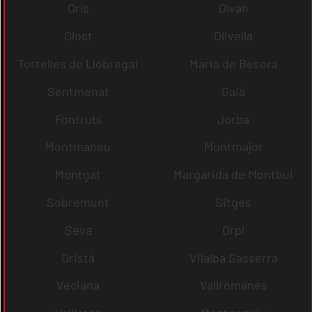
Orís
Olvan
Olost
Olivella
Torrelles de Llobregat
Maria de Besora
Sentmenat
Gaià
Fontrubí
Jorba
Montmaneu
Montmajor
Montgat
Margarida de Montbui
Sobremunt
Sitges
Seva
Orpí
Oristà
Vilalba Sasserra
Veciana
Vallromanes