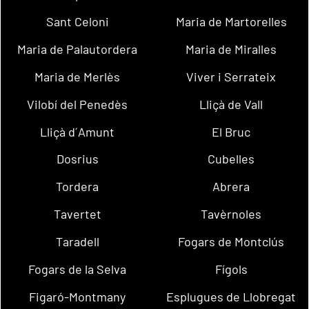
Sant Celoni
Maria de Martorelles
Maria de Palautordera
Maria de Miralles
Maria de Merlès
Viver i Serrateix
Vilobí del Penedès
Lliçà de Vall
Lliçà d´Amunt
El Bruc
Dosrius
Cubelles
Tordera
Abrera
Tavertet
Tavèrnoles
Taradell
Fogars de Montclús
Fogars de la Selva
Fígols
Figaró-Montmany
Esplugues de Llobregat