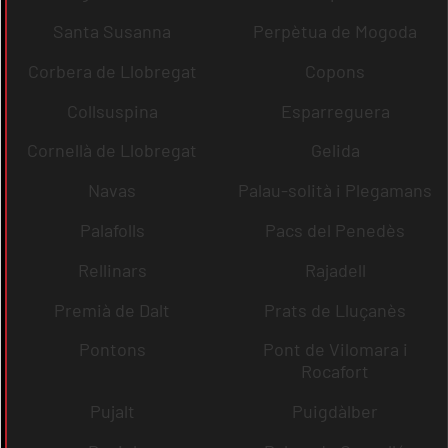
Santa Susanna
Perpètua de Mogoda
Corbera de Llobregat
Copons
Collsuspina
Esparreguera
Cornellà de Llobregat
Gelida
Navas
Palau-solità i Plegamans
Palafolls
Pacs del Penedès
Rellinars
Rajadell
Premià de Dalt
Prats de Lluçanès
Pontons
Pont de Vilomara i
Rocafort
Pujalt
Puigdàlber