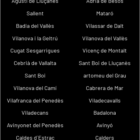
Agustí de Lluçanès
Adrià de Besòs
Sallent
Mataró
Badia del Vallès
Vilassar de Dalt
Vilanova i la Geltrú
Vilanova del Vallès
Cugat Sesgarrigues
Vicenç de Montalt
Cebrià de Vallalta
Sant Boi de Lluçanès
Sant Boi
artomeu del Grau
Vilanova del Camí
Cabrera de Mar
Vilafranca del Penedès
Viladecavalls
Viladecans
Badalona
Avinyonet del Penedès
Avinyó
Caldes d´Estrac
Calders