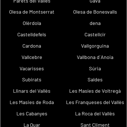
Parets del Vallès
Gavà
Olesa de Montserrat
Olesa de Bonesvalls
Olèrdola
dena
Castelldefels
Castellcir
Cardona
Vallgorguina
Vallcebre
Vallbona d´Anoia
Vacarisses
Súria
Subirats
Saldes
Llinars del Vallès
Les Masíes de Voltregà
Les Masies de Roda
Les Franqueses del Vallès
Les Cabanyes
La Roca del Vallès
La Quar
Sant Climent