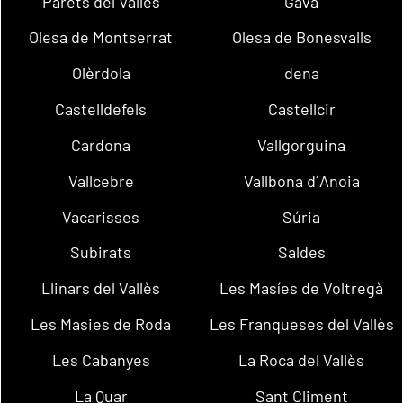
Parets del Vallès
Gavà
Olesa de Montserrat
Olesa de Bonesvalls
Olèrdola
dena
Castelldefels
Castellcir
Cardona
Vallgorguina
Vallcebre
Vallbona d´Anoia
Vacarisses
Súria
Subirats
Saldes
Llinars del Vallès
Les Masíes de Voltregà
Les Masies de Roda
Les Franqueses del Vallès
Les Cabanyes
La Roca del Vallès
La Quar
Sant Climent