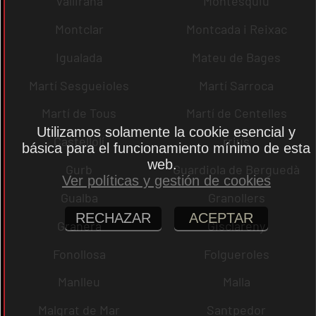
Vallirana
Montesquiu
Montclar
Montcada i Reixac
Igualada
Mateu de Bages
Martí Sesgueioles
Martí Sarroca
Martí de Tous
Martí de Centelles
Utilizamos solamente la cookie esencial y
Castellolí
rrius
básica para el funcionamiento mínimo de esta
web.
Gurb
Guardiola de Berguedà
Ver políticas y gestión de cookies
Gualba
Granollers
RECHAZAR
ACEPTAR
Granera
Gisclareny
Fonollosa
Folgueroles
Manlleu
Malla
Malgrat de Mar
Santpedor