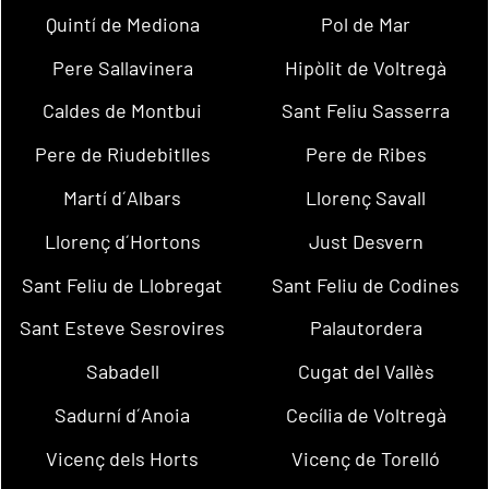
Quintí de Mediona
Pol de Mar
Pere Sallavinera
Hipòlit de Voltregà
Caldes de Montbui
Sant Feliu Sasserra
Pere de Riudebitlles
Pere de Ribes
Martí d´Albars
Llorenç Savall
Llorenç d´Hortons
Just Desvern
Sant Feliu de Llobregat
Sant Feliu de Codines
Sant Esteve Sesrovires
Palautordera
Sabadell
Cugat del Vallès
Sadurní d´Anoia
Cecília de Voltregà
Vicenç dels Horts
Vicenç de Torelló