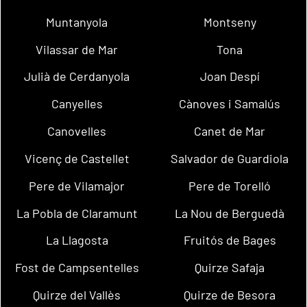
Muntanyola
Montseny
Vilassar de Mar
Tona
Julià de Cerdanyola
Joan Despí
Canyelles
Cànoves i Samalús
Canovelles
Canet de Mar
Vicenç de Castellet
Salvador de Guardiola
Pere de Vilamajor
Pere de Torelló
La Pobla de Claramunt
La Nou de Berguedà
La Llagosta
Fruitós de Bages
Fost de Campsentelles
Quirze Safaja
Quirze del Vallès
Quirze de Besora