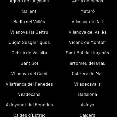
Agustí de Lluçanès
Adrià de Besòs
Sallent
Mataró
Badia del Vallès
Vilassar de Dalt
Vilanova i la Geltrú
Vilanova del Vallès
Cugat Sesgarrigues
Vicenç de Montalt
Cebrià de Vallalta
Sant Boi de Lluçanès
Sant Boi
artomeu del Grau
Vilanova del Camí
Cabrera de Mar
Vilafranca del Penedès
Viladecavalls
Viladecans
Badalona
Avinyonet del Penedès
Avinyó
Caldes d´Estrac
Calders