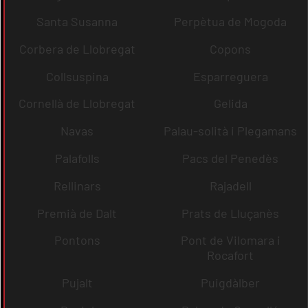
Santa Susanna
Perpètua de Mogoda
Corbera de Llobregat
Copons
Collsuspina
Esparreguera
Cornellà de Llobregat
Gelida
Navas
Palau-solità i Plegamans
Palafolls
Pacs del Penedès
Rellinars
Rajadell
Premià de Dalt
Prats de Lluçanès
Pontons
Pont de Vilomara i
Rocafort
Pujalt
Puigdàlber