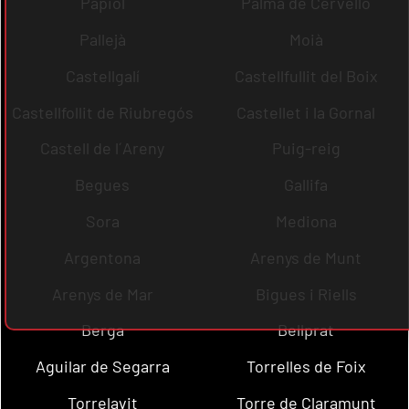
Papiol
Palma de Cervelló
Pallejà
Moià
Castellgalí
Castellfullit del Boix
Castellfollit de Riubregós
Castellet i la Gornal
Castell de l´Areny
Puig-reig
Begues
Gallifa
Sora
Mediona
Argentona
Arenys de Munt
Arenys de Mar
Bigues i Riells
Berga
Bellprat
Aguilar de Segarra
Torrelles de Foix
Torrelavit
Torre de Claramunt