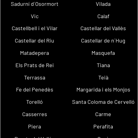
Sadurní d´Osormort
Vilada
Vic
Calaf
Castellbell i el Vilar
Castellar del Vallès
Castellar del Riu
Castellar de n´Hug
Matadepera
Masquefa
Els Prats de Rei
Tiana
Terrassa
Teià
Fe del Penedès
Margarida i els Monjos
Torelló
Santa Coloma de Cervelló
Casserres
Carme
Piera
Perafita