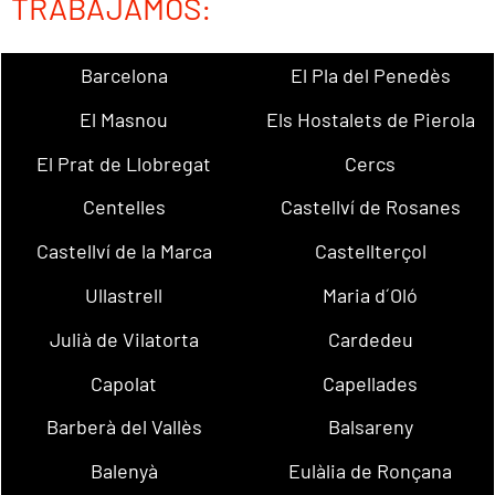
TRABAJAMOS:
Barcelona
El Pla del Penedès
El Masnou
Els Hostalets de Pierola
El Prat de Llobregat
Cercs
Centelles
Castellví de Rosanes
Castellví de la Marca
Castellterçol
Ullastrell
Maria d´Oló
Julià de Vilatorta
Cardedeu
Capolat
Capellades
Barberà del Vallès
Balsareny
Balenyà
Eulàlia de Ronçana