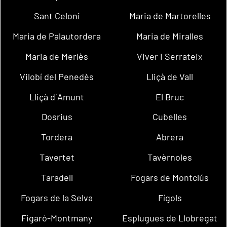
Sant Celoni
Maria de Martorelles
Maria de Palautordera
Maria de Miralles
Maria de Merlès
Viver i Serrateix
Vilobí del Penedès
Lliçà de Vall
Lliçà d´Amunt
El Bruc
Dosrius
Cubelles
Tordera
Abrera
Tavertet
Tavèrnoles
Taradell
Fogars de Montclús
Fogars de la Selva
Fígols
Figaró-Montmany
Esplugues de Llobregat