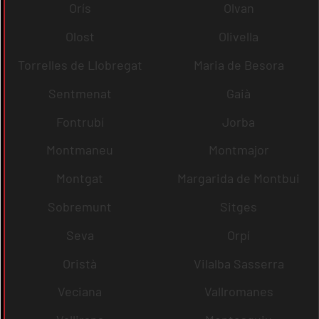
Orís
Olvan
Olost
Olivella
Torrelles de Llobregat
Maria de Besora
Sentmenat
Gaià
Fontrubí
Jorba
Montmaneu
Montmajor
Montgat
Margarida de Montbui
Sobremunt
Sitges
Seva
Orpí
Oristà
Vilalba Sasserra
Veciana
Vallromanes