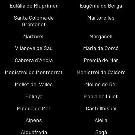
Eulàlia de Riuprimer
Eugènia de Berga
Santa Coloma de
Martorelles
Gramenet
Martorell
Marganell
Vilanova de Sau
Maria de Corcó
Cabrera d´Anoia
Premià de Mar
Monistrol de Montserrat
Monistrol de Calders
Mollet del Vallès
Molins de Rei
Polinyà
Pobla de Lillet
Pineda de Mar
Castellbisbal
Alpens
Alella
Aiguafreda
Bagà