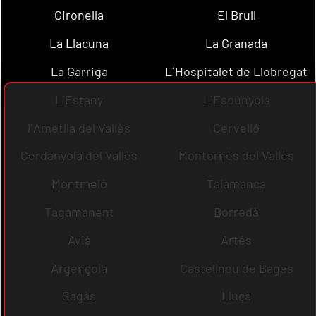
Gironella
El Brull
La Llacuna
La Granada
La Garriga
L´Hospitalet de Llobregat
L´Estany
L´Espunyola
l´Ametlla del Vallès
Cervelló
Cerdanyola del Vallès
Montornès del Vallès
Montmeló
Talamanca
Tagamanent
Borredà
Avià
Artés
Argençola
Castellnou de Bages
Sagàs
Lluçà