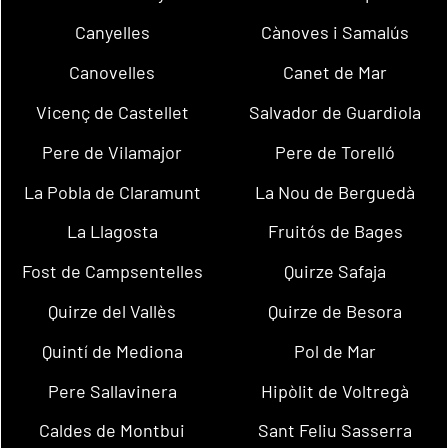
Canyelles
Cànoves i Samalús
Canovelles
Canet de Mar
Vicenç de Castellet
Salvador de Guardiola
Pere de Vilamajor
Pere de Torelló
La Pobla de Claramunt
La Nou de Berguedà
La Llagosta
Fruitós de Bages
Fost de Campsentelles
Quirze Safaja
Quirze del Vallès
Quirze de Besora
Quintí de Mediona
Pol de Mar
Pere Sallavinera
Hipòlit de Voltregà
Caldes de Montbui
Sant Feliu Sasserra