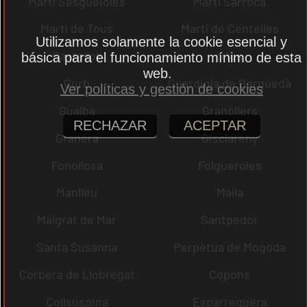
Martí Sesgueioles
Martí Sarroca
Martí de Tous
Martí de Centelles
Utilizamos solamente la cookie esencial y
Castellolí
rrius
básica para el funcionamiento mínimo de esta
web.
Gurb
Guardiola de Berguedà
Ver políticas y gestión de cookies
Gualba
Granollers
RECHAZAR
ACEPTAR
Granera
Gisclareny
Fonollosa
Folgueroles
Manlleu
Malla
Malgrat de Mar
Santpedor
Santa Susanna
Perpètua de Mogoda
Corbera de Llobregat
Copons
Collsuspina
Esparreguera