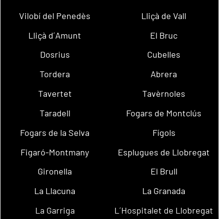
Vilobí del Penedès
Lliçà de Vall
Lliçà d´Amunt
El Bruc
Dosrius
Cubelles
Tordera
Abrera
Tavertet
Tavèrnoles
Taradell
Fogars de Montclús
Fogars de la Selva
Fígols
Figaró-Montmany
Esplugues de Llobregat
Gironella
El Brull
La Llacuna
La Granada
La Garriga
L´Hospitalet de Llobregat