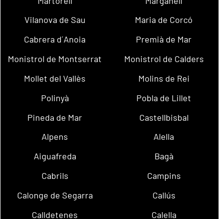
Martorell
Marganell
Vilanova de Sau
Maria de Corcó
Cabrera d´Anoia
Premià de Mar
Monistrol de Montserrat
Monistrol de Calders
Mollet del Vallès
Molins de Rei
Polinyà
Pobla de Lillet
Pineda de Mar
Castellbisbal
Alpens
Alella
Aiguafreda
Bagà
Cabrils
Campins
Calonge de Segarra
Callús
Calldetenes
Calella