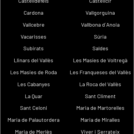
Castelldefels
Castellcir
Cardona
Vallgorguina
Vallcebre
Vallbona d´Anoia
Vacarisses
Súria
Subirats
Saldes
Llinars del Vallès
Les Masíes de Voltregà
Les Masies de Roda
Les Franqueses del Vallès
Les Cabanyes
La Roca del Vallès
La Quar
Sant Climent
Sant Celoni
Maria de Martorelles
Maria de Palautordera
Maria de Miralles
Maria de Merlès
Viver i Serrateix