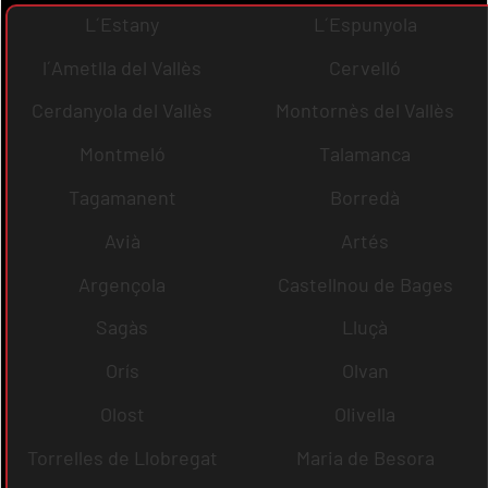
L´Estany
L´Espunyola
l´Ametlla del Vallès
Cervelló
Cerdanyola del Vallès
Montornès del Vallès
Montmeló
Talamanca
Tagamanent
Borredà
Avià
Artés
Argençola
Castellnou de Bages
Sagàs
Lluçà
Orís
Olvan
Olost
Olivella
Torrelles de Llobregat
Maria de Besora