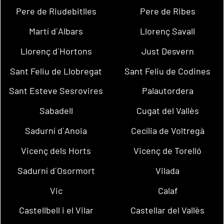
Pere de Riudebitlles
Pere de Ribes
Martí d´Albars
Llorenç Savall
Llorenç d´Hortons
Just Desvern
Sant Feliu de Llobregat
Sant Feliu de Codines
Sant Esteve Sesrovires
Palautordera
Sabadell
Cugat del Vallès
Sadurní d´Anoia
Cecília de Voltregà
Vicenç dels Horts
Vicenç de Torelló
Sadurní d´Osormort
Vilada
Vic
Calaf
Castellbell i el Vilar
Castellar del Vallès