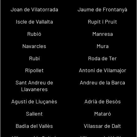
Joan de Vilatorrada
Jaume de Frontanyà
Iscle de Vallalta
Rupit i Pruit
Rubió
Manresa
Navarcles
Mura
Rubí
Roda de Ter
Ripollet
Antoni de Vilamajor
Sant Andreu de
Andreu de la Barca
Llavaneres
Agustí de Lluçanès
Adrià de Besòs
Sallent
Mataró
Badia del Vallès
Vilassar de Dalt