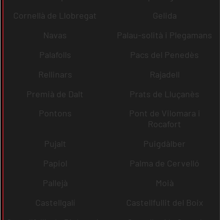
Cornellà de Llobregat
Gelida
Navas
Palau-solità i Plegamans
Palafolls
Pacs del Penedès
Rellinars
Rajadell
Premià de Dalt
Prats de Lluçanès
Pontons
Pont de Vilomara i
Rocafort
Pujalt
Puigdàlber
Papiol
Palma de Cervelló
Pallejà
Moià
Castellgalí
Castellfullit del Boix