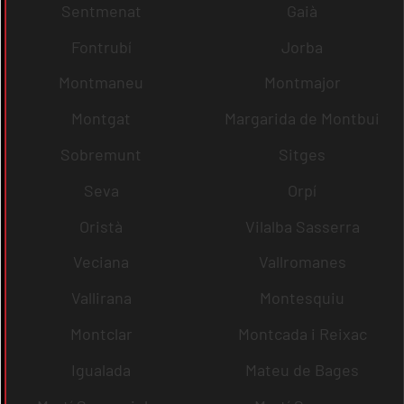
Sentmenat
Gaià
Fontrubí
Jorba
Montmaneu
Montmajor
Montgat
Margarida de Montbui
Sobremunt
Sitges
Seva
Orpí
Oristà
Vilalba Sasserra
Veciana
Vallromanes
Vallirana
Montesquiu
Montclar
Montcada i Reixac
Igualada
Mateu de Bages