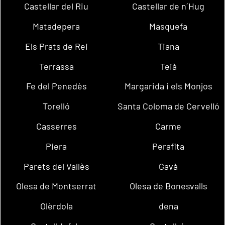
Castellar del Riu
Castellar de n´Hug
Matadepera
Masquefa
Els Prats de Rei
Tiana
Terrassa
Teià
Fe del Penedès
Margarida i els Monjos
Torelló
Santa Coloma de Cervelló
Casserres
Carme
Piera
Perafita
Parets del Vallès
Gavà
Olesa de Montserrat
Olesa de Bonesvalls
Olèrdola
dena