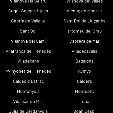
Vilanova i la Geltrú
Vilanova del Vallès
Cugat Sesgarrigues
Vicenç de Montalt
Cebrià de Vallalta
Sant Boi de Lluçanès
Sant Boi
artomeu del Grau
Vilanova del Camí
Cabrera de Mar
Vilafranca del Penedès
Viladecavalls
Viladecans
Badalona
Avinyonet del Penedès
Avinyó
Caldes d´Estrac
Calders
Muntanyola
Montseny
Vilassar de Mar
Tona
Julià de Cerdanyola
Joan Despí