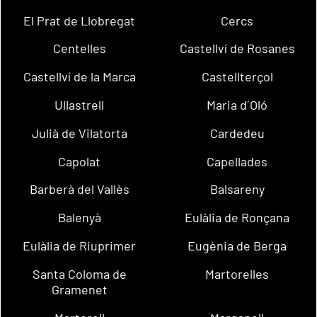
El Prat de Llobregat
Cercs
Centelles
Castellví de Rosanes
Castellví de la Marca
Castellterçol
Ullastrell
Maria d´Oló
Julià de Vilatorta
Cardedeu
Capolat
Capellades
Barberà del Vallès
Balsareny
Balenyà
Eulàlia de Ronçana
Eulàlia de Riuprimer
Eugènia de Berga
Santa Coloma de
Martorelles
Gramenet