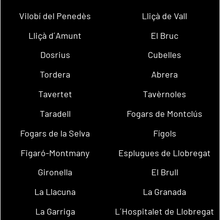
Vilobí del Penedès
Lliçà de Vall
Lliçà d´Amunt
El Bruc
Dosrius
Cubelles
Tordera
Abrera
Tavertet
Tavèrnoles
Taradell
Fogars de Montclús
Fogars de la Selva
Fígols
Figaró-Montmany
Esplugues de Llobregat
Gironella
El Brull
La Llacuna
La Granada
La Garriga
L´Hospitalet de Llobregat