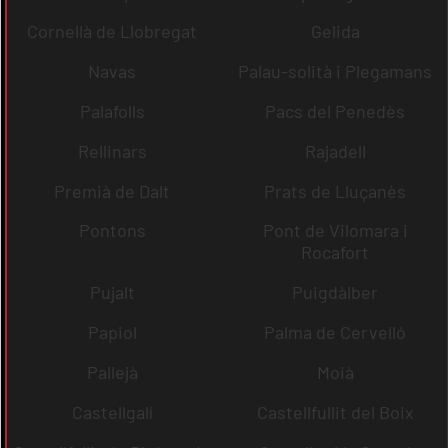
Cornellà de Llobregat
Gelida
Navas
Palau-solità i Plegamans
Palafolls
Pacs del Penedès
Rellinars
Rajadell
Premià de Dalt
Prats de Lluçanès
Pontons
Pont de Vilomara i
Rocafort
Pujalt
Puigdàlber
Papiol
Palma de Cervelló
Pallejà
Moià
Castellgalí
Castellfullit del Boix