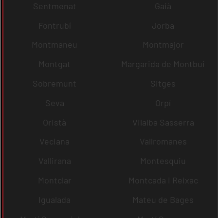
Sentmenat
Gaià
Fontrubí
Jorba
Montmaneu
Montmajor
Montgat
Margarida de Montbui
Sobremunt
Sitges
Seva
Orpí
Oristà
Vilalba Sasserra
Veciana
Vallromanes
Vallirana
Montesquiu
Montclar
Montcada i Reixac
Igualada
Mateu de Bages