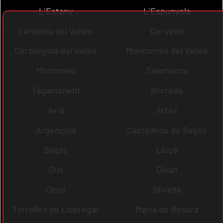
L´Estany
L´Espunyola
l´Ametlla del Vallès
Cervelló
Cerdanyola del Vallès
Montornès del Vallès
Montmeló
Talamanca
Tagamanent
Borredà
Avià
Artés
Argençola
Castellnou de Bages
Sagàs
Lluçà
Orís
Olvan
Olost
Olivella
Torrelles de Llobregat
Maria de Besora