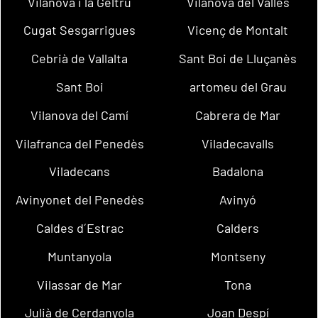
Vilanova i la Geltrú
Vilanova del Vallès
Cugat Sesgarrigues
Vicenç de Montalt
Cebrià de Vallalta
Sant Boi de Lluçanès
Sant Boi
artomeu del Grau
Vilanova del Camí
Cabrera de Mar
Vilafranca del Penedès
Viladecavalls
Viladecans
Badalona
Avinyonet del Penedès
Avinyó
Caldes d´Estrac
Calders
Muntanyola
Montseny
Vilassar de Mar
Tona
Julià de Cerdanyola
Joan Despí