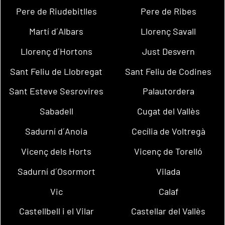
Pere de Riudebitlles
Pere de Ribes
Martí d´Albars
Llorenç Savall
Llorenç d´Hortons
Just Desvern
Sant Feliu de Llobregat
Sant Feliu de Codines
Sant Esteve Sesrovires
Palautordera
Sabadell
Cugat del Vallès
Sadurní d´Anoia
Cecília de Voltregà
Vicenç dels Horts
Vicenç de Torelló
Sadurní d´Osormort
Vilada
Vic
Calaf
Castellbell i el Vilar
Castellar del Vallès