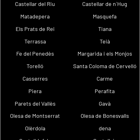
Castellar del Riu
Castellar de n´Hug
Matadepera
Masquefa
Els Prats de Rei
Tiana
Terrassa
Teià
Fe del Penedès
Margarida i els Monjos
Torelló
Santa Coloma de Cervelló
Casserres
Carme
Piera
Perafita
Parets del Vallès
Gavà
Olesa de Montserrat
Olesa de Bonesvalls
Olèrdola
dena