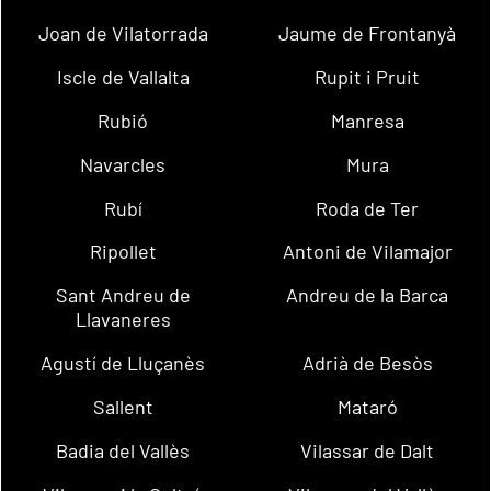
Joan de Vilatorrada
Jaume de Frontanyà
Iscle de Vallalta
Rupit i Pruit
Rubió
Manresa
Navarcles
Mura
Rubí
Roda de Ter
Ripollet
Antoni de Vilamajor
Sant Andreu de
Andreu de la Barca
Llavaneres
Agustí de Lluçanès
Adrià de Besòs
Sallent
Mataró
Badia del Vallès
Vilassar de Dalt