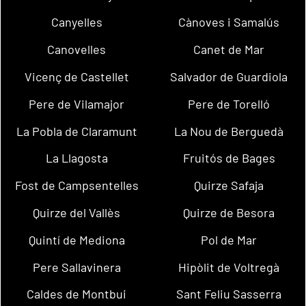
Canyelles
Cànoves i Samalús
Canovelles
Canet de Mar
Vicenç de Castellet
Salvador de Guardiola
Pere de Vilamajor
Pere de Torelló
La Pobla de Claramunt
La Nou de Berguedà
La Llagosta
Fruitós de Bages
Fost de Campsentelles
Quirze Safaja
Quirze del Vallès
Quirze de Besora
Quintí de Mediona
Pol de Mar
Pere Sallavinera
Hipòlit de Voltregà
Caldes de Montbui
Sant Feliu Sasserra