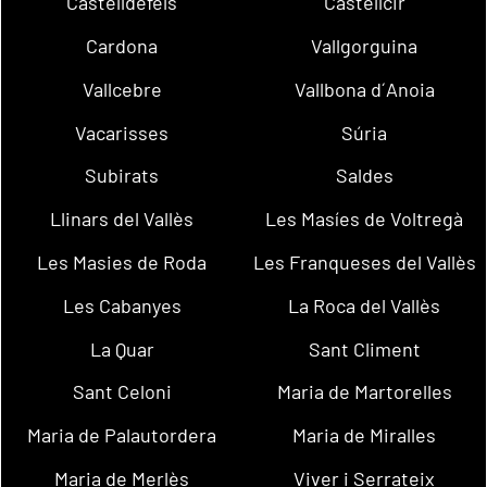
Castelldefels
Castellcir
Cardona
Vallgorguina
Vallcebre
Vallbona d´Anoia
Vacarisses
Súria
Subirats
Saldes
Llinars del Vallès
Les Masíes de Voltregà
Les Masies de Roda
Les Franqueses del Vallès
Les Cabanyes
La Roca del Vallès
La Quar
Sant Climent
Sant Celoni
Maria de Martorelles
Maria de Palautordera
Maria de Miralles
Maria de Merlès
Viver i Serrateix