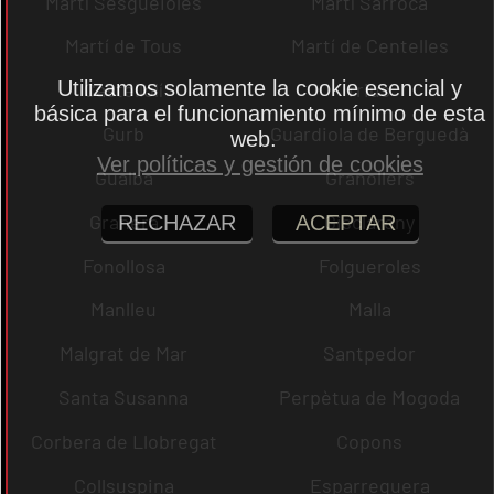
Martí Sesgueioles
Martí Sarroca
Martí de Tous
Martí de Centelles
Utilizamos solamente la cookie esencial y
Castellolí
rrius
básica para el funcionamiento mínimo de esta
Gurb
Guardiola de Berguedà
web.
Ver políticas y gestión de cookies
Gualba
Granollers
Granera
Gisclareny
RECHAZAR
ACEPTAR
Fonollosa
Folgueroles
Manlleu
Malla
Malgrat de Mar
Santpedor
Santa Susanna
Perpètua de Mogoda
Corbera de Llobregat
Copons
Collsuspina
Esparreguera