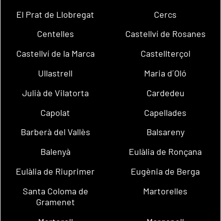
El Prat de Llobregat
Cercs
Centelles
Castellví de Rosanes
Castellví de la Marca
Castellterçol
Ullastrell
Maria d´Oló
Julià de Vilatorta
Cardedeu
Capolat
Capellades
Barberà del Vallès
Balsareny
Balenyà
Eulàlia de Ronçana
Eulàlia de Riuprimer
Eugènia de Berga
Santa Coloma de
Martorelles
Gramenet