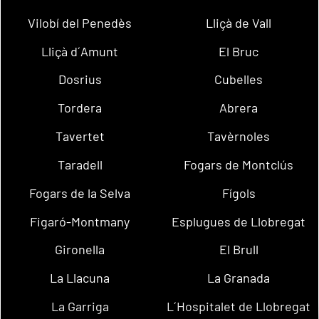
Vilobí del Penedès
Lliçà de Vall
Lliçà d´Amunt
El Bruc
Dosrius
Cubelles
Tordera
Abrera
Tavertet
Tavèrnoles
Taradell
Fogars de Montclús
Fogars de la Selva
Fígols
Figaró-Montmany
Esplugues de Llobregat
Gironella
El Brull
La Llacuna
La Granada
La Garriga
L´Hospitalet de Llobregat