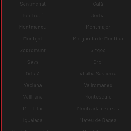
Sentmenat
Gaià
Fontrubí
Jorba
Montmaneu
Montmajor
Montgat
Margarida de Montbui
Sobremunt
Sitges
Seva
Orpí
Oristà
Vilalba Sasserra
Veciana
Vallromanes
Vallirana
Montesquiu
Montclar
Montcada i Reixac
Igualada
Mateu de Bages