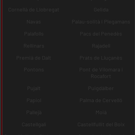
Cornellà de Llobregat
Gelida
Navas
Palau-solità i Plegamans
Palafolls
Pacs del Penedès
Rellinars
Rajadell
Premià de Dalt
Prats de Lluçanès
Pontons
Pont de Vilomara i
Rocafort
Pujalt
Puigdàlber
Papiol
Palma de Cervelló
Pallejà
Moià
Castellgalí
Castellfullit del Boix