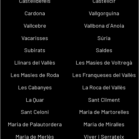
Castelldefels
Castellcir
Cardona
Vallgorguina
Vallcebre
Vallbona d´Anoia
Vacarisses
Súria
Subirats
Saldes
Llinars del Vallès
Les Masíes de Voltregà
Les Masies de Roda
Les Franqueses del Vallès
Les Cabanyes
La Roca del Vallès
La Quar
Sant Climent
Sant Celoni
Maria de Martorelles
Maria de Palautordera
Maria de Miralles
Maria de Merlès
Viver i Serrateix