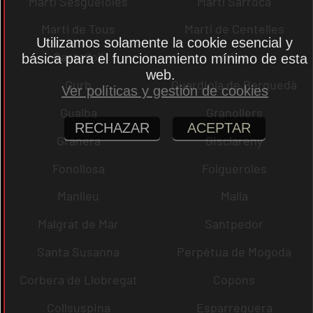
Martí Sesgueioles
Martí Sarroca
Martí de Tous
Martí de Centelles
Utilizamos solamente la cookie esencial y
Castellolí
rrius
básica para el funcionamiento mínimo de esta
web.
Gurb
Guardiola de Berguedà
Ver políticas y gestión de cookies
Gualba
Granollers
RECHAZAR
ACEPTAR
Granera
Gisclareny
Fonollosa
Folgueroles
Manlleu
Malla
Malgrat de Mar
Santpedor
Santa Susanna
Perpètua de Mogoda
Corbera de Llobregat
Copons
Collsuspina
Esparreguera