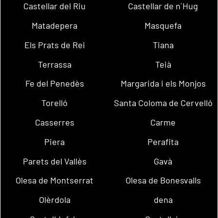
Castellar del Riu
Castellar de n´Hug
Matadepera
Masquefa
Els Prats de Rei
Tiana
Terrassa
Teià
Fe del Penedès
Margarida i els Monjos
Torelló
Santa Coloma de Cervelló
Casserres
Carme
Piera
Perafita
Parets del Vallès
Gavà
Olesa de Montserrat
Olesa de Bonesvalls
Olèrdola
dena