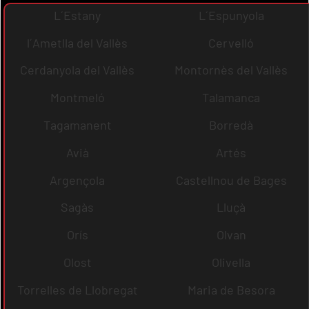
L´Estany
L´Espunyola
l´Ametlla del Vallès
Cervelló
Cerdanyola del Vallès
Montornès del Vallès
Montmeló
Talamanca
Tagamanent
Borredà
Avià
Artés
Argençola
Castellnou de Bages
Sagàs
Lluçà
Orís
Olvan
Olost
Olivella
Torrelles de Llobregat
Maria de Besora