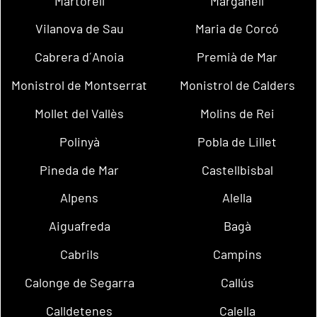
Martorell
Marganell
Vilanova de Sau
Maria de Corcó
Cabrera d´Anoia
Premià de Mar
Monistrol de Montserrat
Monistrol de Calders
Mollet del Vallès
Molins de Rei
Polinyà
Pobla de Lillet
Pineda de Mar
Castellbisbal
Alpens
Alella
Aiguafreda
Bagà
Cabrils
Campins
Calonge de Segarra
Callús
Calldetenes
Calella