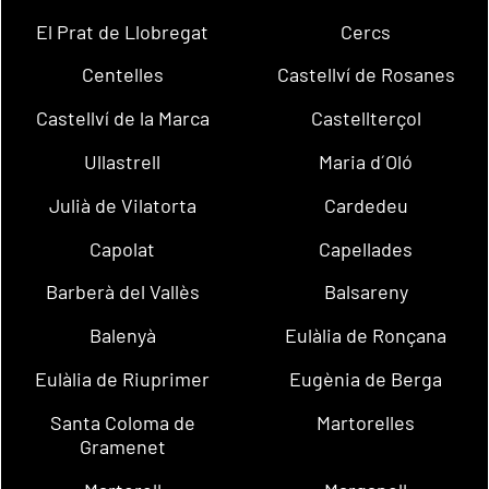
El Prat de Llobregat
Cercs
Centelles
Castellví de Rosanes
Castellví de la Marca
Castellterçol
Ullastrell
Maria d´Oló
Julià de Vilatorta
Cardedeu
Capolat
Capellades
Barberà del Vallès
Balsareny
Balenyà
Eulàlia de Ronçana
Eulàlia de Riuprimer
Eugènia de Berga
Santa Coloma de
Martorelles
Gramenet