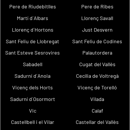
Pere de Riudebitlles
Pere de Ribes
Martí d´Albars
Llorenç Savall
Llorenç d´Hortons
Just Desvern
Sant Feliu de Llobregat
Sant Feliu de Codines
Sant Esteve Sesrovires
Palautordera
Sabadell
Cugat del Vallès
Sadurní d´Anoia
Cecília de Voltregà
Vicenç dels Horts
Vicenç de Torelló
Sadurní d´Osormort
Vilada
Vic
Calaf
Castellbell i el Vilar
Castellar del Vallès