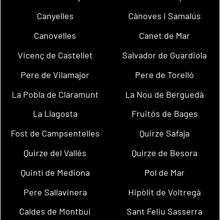
Canyelles
Cànoves i Samalús
Canovelles
Canet de Mar
Vicenç de Castellet
Salvador de Guardiola
Pere de Vilamajor
Pere de Torelló
La Pobla de Claramunt
La Nou de Berguedà
La Llagosta
Fruitós de Bages
Fost de Campsentelles
Quirze Safaja
Quirze del Vallès
Quirze de Besora
Quintí de Mediona
Pol de Mar
Pere Sallavinera
Hipòlit de Voltregà
Caldes de Montbui
Sant Feliu Sasserra