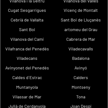
Vilanova i la Geltrú
Vilanova del Vallès
Cugat Sesgarrigues
Vicenç de Montalt
Cebrià de Vallalta
Sant Boi de Lluçanès
Sant Boi
artomeu del Grau
Vilanova del Camí
Cabrera de Mar
Vilafranca del Penedès
Viladecavalls
Viladecans
Badalona
Avinyonet del Penedès
Avinyó
Caldes d´Estrac
Calders
Muntanyola
Montseny
Vilassar de Mar
Tona
Julià de Cerdanyola
Joan Despí