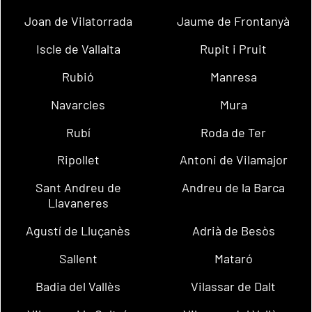
Joan de Vilatorrada
Jaume de Frontanyà
Iscle de Vallalta
Rupit i Pruit
Rubió
Manresa
Navarcles
Mura
Rubí
Roda de Ter
Ripollet
Antoni de Vilamajor
Sant Andreu de
Andreu de la Barca
Llavaneres
Agustí de Lluçanès
Adrià de Besòs
Sallent
Mataró
Badia del Vallès
Vilassar de Dalt