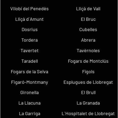
Vilobí del Penedès
Lliçà de Vall
Lliçà d´Amunt
El Bruc
Dosrius
Cubelles
Tordera
Abrera
Tavertet
Tavèrnoles
Taradell
Fogars de Montclús
Fogars de la Selva
Fígols
Figaró-Montmany
Esplugues de Llobregat
Gironella
El Brull
La Llacuna
La Granada
La Garriga
L´Hospitalet de Llobregat