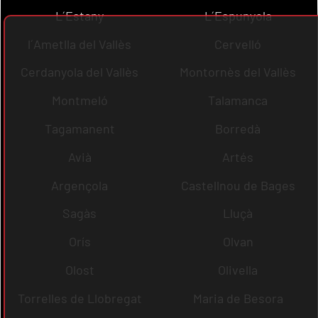
L´Estany
L´Espunyola
l´Ametlla del Vallès
Cervelló
Cerdanyola del Vallès
Montornès del Vallès
Montmeló
Talamanca
Tagamanent
Borredà
Avià
Artés
Argençola
Castellnou de Bages
Sagàs
Lluçà
Orís
Olvan
Olost
Olivella
Torrelles de Llobregat
Maria de Besora