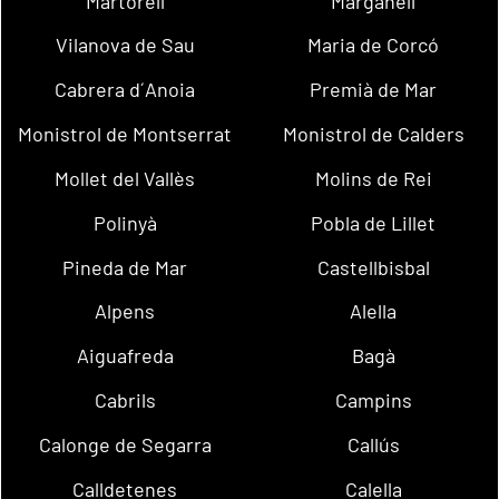
Martorell
Marganell
Vilanova de Sau
Maria de Corcó
Cabrera d´Anoia
Premià de Mar
Monistrol de Montserrat
Monistrol de Calders
Mollet del Vallès
Molins de Rei
Polinyà
Pobla de Lillet
Pineda de Mar
Castellbisbal
Alpens
Alella
Aiguafreda
Bagà
Cabrils
Campins
Calonge de Segarra
Callús
Calldetenes
Calella