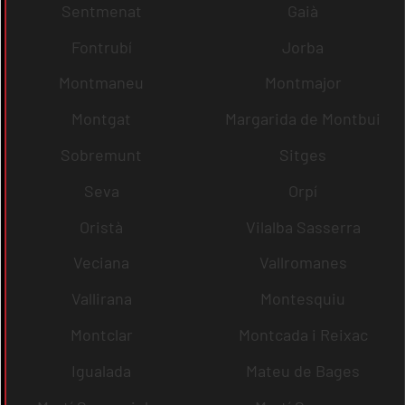
Sentmenat
Gaià
Fontrubí
Jorba
Montmaneu
Montmajor
Montgat
Margarida de Montbui
Sobremunt
Sitges
Seva
Orpí
Oristà
Vilalba Sasserra
Veciana
Vallromanes
Vallirana
Montesquiu
Montclar
Montcada i Reixac
Igualada
Mateu de Bages