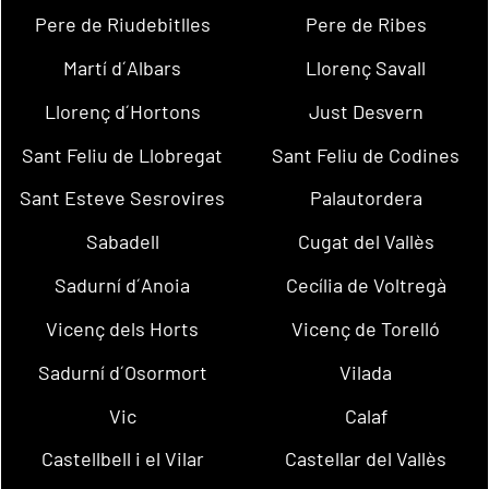
Pere de Riudebitlles
Pere de Ribes
Martí d´Albars
Llorenç Savall
Llorenç d´Hortons
Just Desvern
Sant Feliu de Llobregat
Sant Feliu de Codines
Sant Esteve Sesrovires
Palautordera
Sabadell
Cugat del Vallès
Sadurní d´Anoia
Cecília de Voltregà
Vicenç dels Horts
Vicenç de Torelló
Sadurní d´Osormort
Vilada
Vic
Calaf
Castellbell i el Vilar
Castellar del Vallès