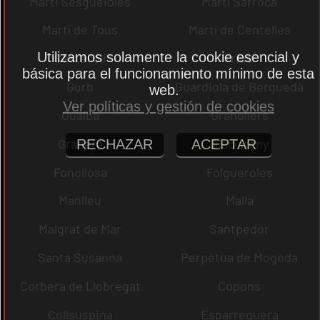
Martí Sesgueioles
Martí Sarroca
Martí de Tous
Martí de Centelles
Utilizamos solamente la cookie esencial y
Castellolí
rrius
básica para el funcionamiento mínimo de esta
Gurb
Guardiola de Berguedà
web.
Ver políticas y gestión de cookies
Gualba
Granollers
Granera
Gisclareny
RECHAZAR
ACEPTAR
Fonollosa
Folgueroles
Manlleu
Malla
Malgrat de Mar
Santpedor
Santa Susanna
Perpètua de Mogoda
Corbera de Llobregat
Copons
Collsuspina
Esparreguera