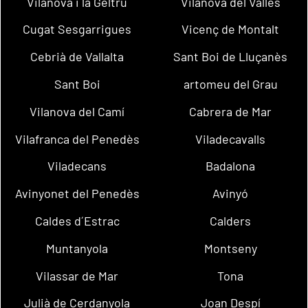
Vilanova i la Geltrú
Vilanova del Vallès
Cugat Sesgarrigues
Vicenç de Montalt
Cebrià de Vallalta
Sant Boi de Lluçanès
Sant Boi
artomeu del Grau
Vilanova del Camí
Cabrera de Mar
Vilafranca del Penedès
Viladecavalls
Viladecans
Badalona
Avinyonet del Penedès
Avinyó
Caldes d´Estrac
Calders
Muntanyola
Montseny
Vilassar de Mar
Tona
Julià de Cerdanyola
Joan Despí