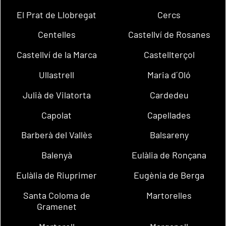
El Prat de Llobregat
Cercs
Centelles
Castellví de Rosanes
Castellví de la Marca
Castellterçol
Ullastrell
Maria d´Oló
Julià de Vilatorta
Cardedeu
Capolat
Capellades
Barberà del Vallès
Balsareny
Balenyà
Eulàlia de Ronçana
Eulàlia de Riuprimer
Eugènia de Berga
Santa Coloma de
Martorelles
Gramenet