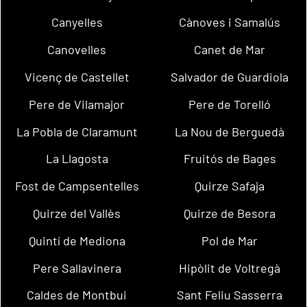
Canyelles
Cànoves i Samalús
Canovelles
Canet de Mar
Vicenç de Castellet
Salvador de Guardiola
Pere de Vilamajor
Pere de Torelló
La Pobla de Claramunt
La Nou de Berguedà
La Llagosta
Fruitós de Bages
Fost de Campsentelles
Quirze Safaja
Quirze del Vallès
Quirze de Besora
Quintí de Mediona
Pol de Mar
Pere Sallavinera
Hipòlit de Voltregà
Caldes de Montbui
Sant Feliu Sasserra