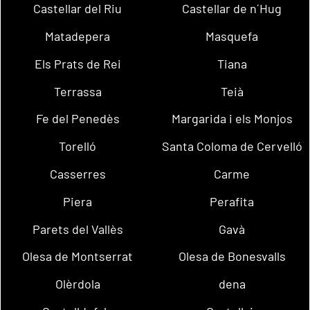
Castellar del Riu
Castellar de n´Hug
Matadepera
Masquefa
Els Prats de Rei
Tiana
Terrassa
Teià
Fe del Penedès
Margarida i els Monjos
Torelló
Santa Coloma de Cervelló
Casserres
Carme
Piera
Perafita
Parets del Vallès
Gavà
Olesa de Montserrat
Olesa de Bonesvalls
Olèrdola
dena