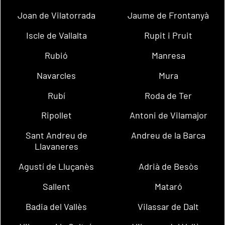
Joan de Vilatorrada
Jaume de Frontanyà
Iscle de Vallalta
Rupit i Pruit
Rubió
Manresa
Navarcles
Mura
Rubí
Roda de Ter
Ripollet
Antoni de Vilamajor
Sant Andreu de
Andreu de la Barca
Llavaneres
Agustí de Lluçanès
Adrià de Besòs
Sallent
Mataró
Badia del Vallès
Vilassar de Dalt