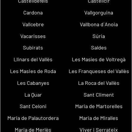
Castelldefels
Castellcir
Cardona
Vallgorguina
Vallcebre
Vallbona d´Anoia
Vacarisses
Súria
Subirats
Saldes
Llinars del Vallès
Les Masíes de Voltregà
Les Masies de Roda
Les Franqueses del Vallès
Les Cabanyes
La Roca del Vallès
La Quar
Sant Climent
Sant Celoni
Maria de Martorelles
Maria de Palautordera
Maria de Miralles
Maria de Merlès
Viver i Serrateix