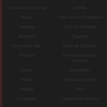
Cornellà de Llobregat
Gelida
Navas
Palau-solità i Plegamans
Palafolls
Pacs del Penedès
Rellinars
Rajadell
Premià de Dalt
Prats de Lluçanès
Pontons
Pont de Vilomara i
Rocafort
Pujalt
Puigdàlber
Papiol
Palma de Cervelló
Pallejà
Moià
Castellgalí
Castellfullit del Boix