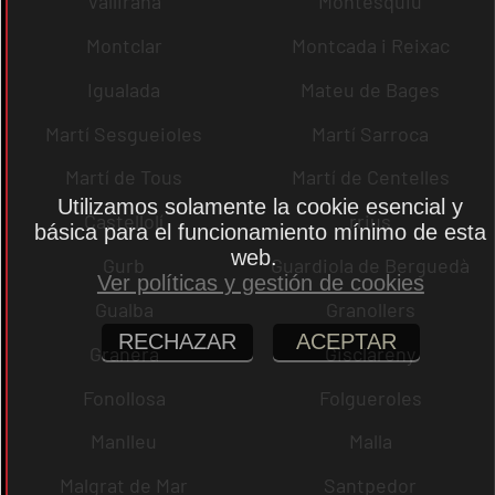
Vallirana
Montesquiu
Montclar
Montcada i Reixac
Igualada
Mateu de Bages
Martí Sesgueioles
Martí Sarroca
Martí de Tous
Martí de Centelles
Utilizamos solamente la cookie esencial y
Castellolí
rrius
básica para el funcionamiento mínimo de esta
web.
Gurb
Guardiola de Berguedà
Ver políticas y gestión de cookies
Gualba
Granollers
RECHAZAR
ACEPTAR
Granera
Gisclareny
Fonollosa
Folgueroles
Manlleu
Malla
Malgrat de Mar
Santpedor