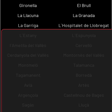
Gironella
El Brull
La Llacuna
La Granada
La Garriga
L´Hospitalet de Llobregat
L´Estany
L´Espunyola
l´Ametlla del Vallès
Cervelló
Cerdanyola del Vallès
Montornès del Vallès
Montmeló
Talamanca
Tagamanent
Borredà
Avià
Artés
Argençola
Castellnou de Bages
Sagàs
Lluçà