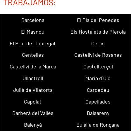
TRABAJAMOS:
Barcelona
El Pla del Penedès
El Masnou
Els Hostalets de Pierola
El Prat de Llobregat
Cercs
Centelles
Castellví de Rosanes
Castellví de la Marca
Castellterçol
Ullastrell
Maria d´Oló
Julià de Vilatorta
Cardedeu
Capolat
Capellades
Barberà del Vallès
Balsareny
Balenyà
Eulàlia de Ronçana