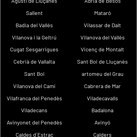
Agustí de Lluçanès
Adrià de Besòs
Sallent
Mataró
Badia del Vallès
Vilassar de Dalt
Vilanova i la Geltrú
Vilanova del Vallès
Cugat Sesgarrigues
Vicenç de Montalt
Cebrià de Vallalta
Sant Boi de Lluçanès
Sant Boi
artomeu del Grau
Vilanova del Camí
Cabrera de Mar
Vilafranca del Penedès
Viladecavalls
Viladecans
Badalona
Avinyonet del Penedès
Avinyó
Caldes d´Estrac
Calders