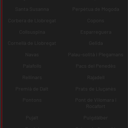
Santa Susanna
Perpètua de Mogoda
Corbera de Llobregat
Copons
Collsuspina
Esparreguera
Cornellà de Llobregat
Gelida
Navas
Palau-solità i Plegamans
Palafolls
Pacs del Penedès
Rellinars
Rajadell
Premià de Dalt
Prats de Lluçanès
Pontons
Pont de Vilomara i
Rocafort
Pujalt
Puigdàlber