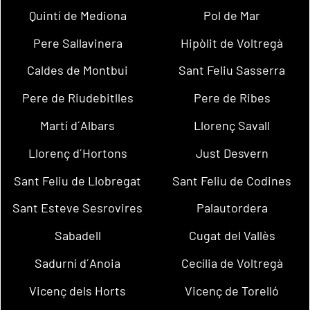
Quintí de Mediona
Pol de Mar
Pere Sallavinera
Hipòlit de Voltregà
Caldes de Montbui
Sant Feliu Sasserra
Pere de Riudebitlles
Pere de Ribes
Martí d´Albars
Llorenç Savall
Llorenç d´Hortons
Just Desvern
Sant Feliu de Llobregat
Sant Feliu de Codines
Sant Esteve Sesrovires
Palautordera
Sabadell
Cugat del Vallès
Sadurní d´Anoia
Cecília de Voltregà
Vicenç dels Horts
Vicenç de Torelló