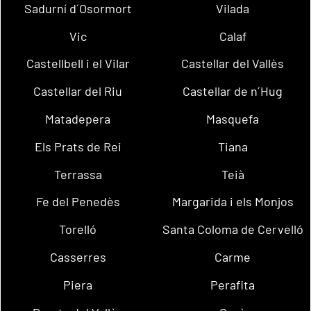
Sadurní d´Osormort
Vilada
Vic
Calaf
Castellbell i el Vilar
Castellar del Vallès
Castellar del Riu
Castellar de n´Hug
Matadepera
Masquefa
Els Prats de Rei
Tiana
Terrassa
Teià
Fe del Penedès
Margarida i els Monjos
Torelló
Santa Coloma de Cervelló
Casserres
Carme
Piera
Perafita