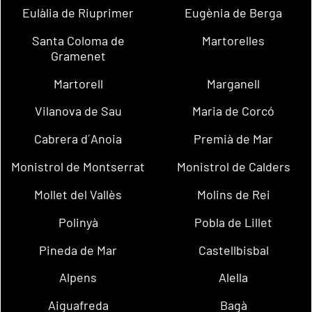
Eulàlia de Riuprimer
Eugènia de Berga
Santa Coloma de
Martorelles
Gramenet
Martorell
Marganell
Vilanova de Sau
Maria de Corcó
Cabrera d´Anoia
Premià de Mar
Monistrol de Montserrat
Monistrol de Calders
Mollet del Vallès
Molins de Rei
Polinyà
Pobla de Lillet
Pineda de Mar
Castellbisbal
Alpens
Alella
Aiguafreda
Bagà