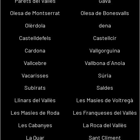
Parets del Vallès
Gavà
Olesa de Montserrat
Olesa de Bonesvalls
Olèrdola
dena
Castelldefels
Castellcir
Cardona
Vallgorguina
Vallcebre
Vallbona d´Anoia
Vacarisses
Súria
Subirats
Saldes
Llinars del Vallès
Les Masíes de Voltregà
Les Masies de Roda
Les Franqueses del Vallès
Les Cabanyes
La Roca del Vallès
La Quar
Sant Climent