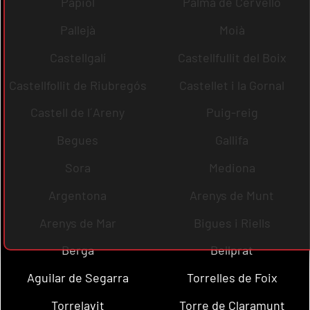
Papiol
Palma de Cervelló
Pallejà
Moià
Castellgalí
Castellfullit del Boix
Castellfollit de Riubregós
Castellet i la Gornal
Castell de l´Areny
Puig-reig
Begues
Gallifa
Sora
Mediona
Argentona
Arenys de Munt
Arenys de Mar
Bigues i Riells
Berga
Bellprat
Aguilar de Segarra
Torrelles de Foix
Torrelavit
Torre de Claramunt