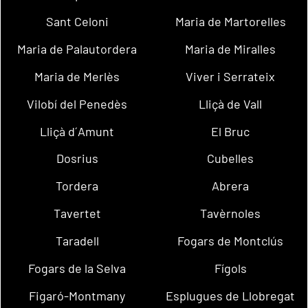
Sant Celoni
Maria de Martorelles
Maria de Palautordera
Maria de Miralles
Maria de Merlès
Viver i Serrateix
Vilobí del Penedès
Lliçà de Vall
Lliçà d´Amunt
El Bruc
Dosrius
Cubelles
Tordera
Abrera
Tavertet
Tavèrnoles
Taradell
Fogars de Montclús
Fogars de la Selva
Fígols
Figaró-Montmany
Esplugues de Llobregat