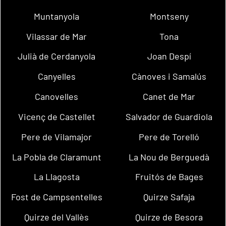
Muntanyola
Montseny
Vilassar de Mar
Tona
Julià de Cerdanyola
Joan Despí
Canyelles
Cànoves i Samalús
Canovelles
Canet de Mar
Vicenç de Castellet
Salvador de Guardiola
Pere de Vilamajor
Pere de Torelló
La Pobla de Claramunt
La Nou de Berguedà
La Llagosta
Fruitós de Bages
Fost de Campsentelles
Quirze Safaja
Quirze del Vallès
Quirze de Besora