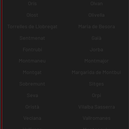
Orís
Olvan
Olost
Olivella
Torrelles de Llobregat
Maria de Besora
Sentmenat
Gaià
Fontrubí
Jorba
Montmaneu
Montmajor
Montgat
Margarida de Montbui
Sobremunt
Sitges
Seva
Orpí
Oristà
Vilalba Sasserra
Veciana
Vallromanes