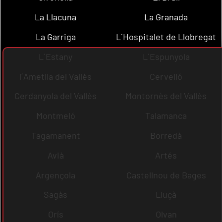
La Llacuna
La Granada
La Garriga
L´Hospitalet de Llobregat
L´Estany
L´Espunyola
l´Ametlla del Vallès
Cervelló
Cerdanyola del Vallès
Montornès del Vallès
Montmeló
Talamanca
Tagamanent
Borredà
Avià
Artés
Argençola
Castellnou de Bages
Sagàs
Lluçà
Orís
Olvan