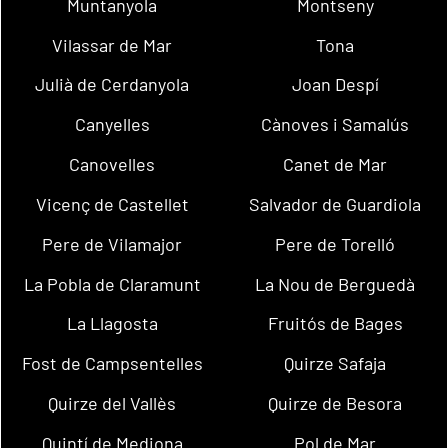
Muntanyola
Montseny
Vilassar de Mar
Tona
Julià de Cerdanyola
Joan Despí
Canyelles
Cànoves i Samalús
Canovelles
Canet de Mar
Vicenç de Castellet
Salvador de Guardiola
Pere de Vilamajor
Pere de Torelló
La Pobla de Claramunt
La Nou de Berguedà
La Llagosta
Fruitós de Bages
Fost de Campsentelles
Quirze Safaja
Quirze del Vallès
Quirze de Besora
Quintí de Mediona
Pol de Mar