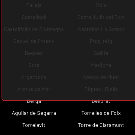
Pallejà
Moià
Castellgalí
Castellfullit del Boix
Castellfollit de Riubregós
Castellet i la Gornal
Castell de l´Areny
Puig-reig
Begues
Gallifa
Sora
Mediona
Argentona
Arenys de Munt
Arenys de Mar
Bigues i Riells
Berga
Bellprat
Aguilar de Segarra
Torrelles de Foix
Torrelavit
Torre de Claramunt