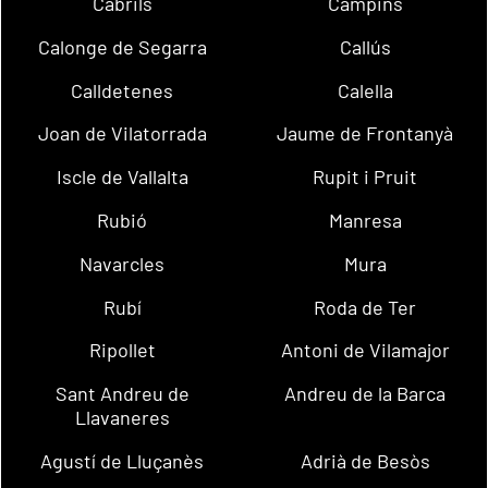
Cabrils
Campins
Calonge de Segarra
Callús
Calldetenes
Calella
Joan de Vilatorrada
Jaume de Frontanyà
Iscle de Vallalta
Rupit i Pruit
Rubió
Manresa
Navarcles
Mura
Rubí
Roda de Ter
Ripollet
Antoni de Vilamajor
Sant Andreu de
Andreu de la Barca
Llavaneres
Agustí de Lluçanès
Adrià de Besòs