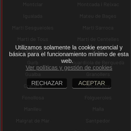
Montclar
Montcada i Reixac
Igualada
Mateu de Bages
Martí Sesgueioles
Martí Sarroca
Martí de Tous
Martí de Centelles
Utilizamos solamente la cookie esencial y
Castellolí
rrius
básica para el funcionamiento mínimo de esta
web.
Gurb
Guardiola de Berguedà
Ver políticas y gestión de cookies
Gualba
Granollers
RECHAZAR
ACEPTAR
Granera
Gisclareny
Fonollosa
Folgueroles
Manlleu
Malla
Malgrat de Mar
Santpedor