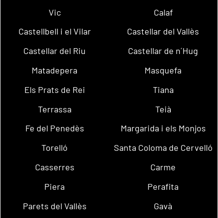
Vic
Calaf
Castellbell i el Vilar
Castellar del Vallès
Castellar del Riu
Castellar de n´Hug
Matadepera
Masquefa
Els Prats de Rei
Tiana
Terrassa
Teià
Fe del Penedès
Margarida i els Monjos
Torelló
Santa Coloma de Cervelló
Casserres
Carme
Piera
Perafita
Parets del Vallès
Gavà