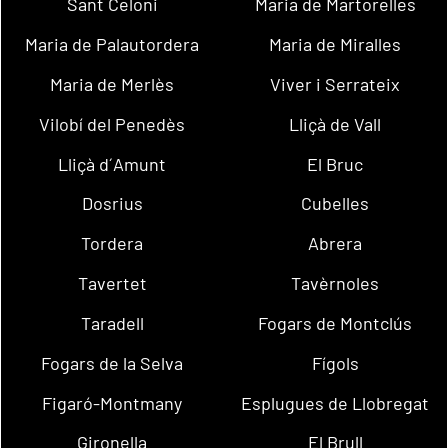
Sant Celoni
Maria de Martorelles
Maria de Palautordera
Maria de Miralles
Maria de Merlès
Viver i Serrateix
Vilobí del Penedès
Lliçà de Vall
Lliçà d´Amunt
El Bruc
Dosrius
Cubelles
Tordera
Abrera
Tavertet
Tavèrnoles
Taradell
Fogars de Montclús
Fogars de la Selva
Fígols
Figaró-Montmany
Esplugues de Llobregat
Gironella
El Brull