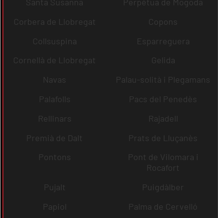
Santa Susanna
Perpètua de Mogoda
Corbera de Llobregat
Copons
Collsuspina
Esparreguera
Cornellà de Llobregat
Gelida
Navas
Palau-solità i Plegamans
Palafolls
Pacs del Penedès
Rellinars
Rajadell
Premià de Dalt
Prats de Lluçanès
Pontons
Pont de Vilomara i
Rocafort
Pujalt
Puigdàlber
Papiol
Palma de Cervelló