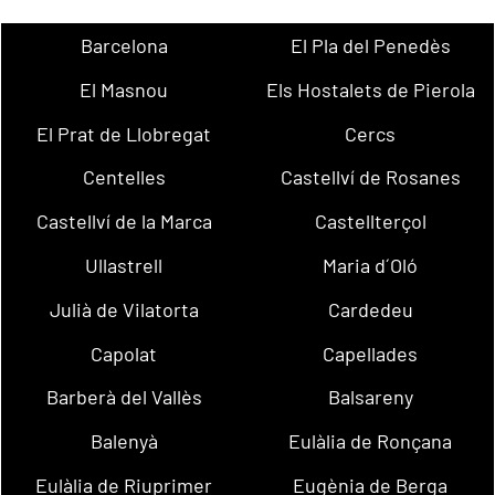
Barcelona
El Pla del Penedès
El Masnou
Els Hostalets de Pierola
El Prat de Llobregat
Cercs
Centelles
Castellví de Rosanes
Castellví de la Marca
Castellterçol
Ullastrell
Maria d´Oló
Julià de Vilatorta
Cardedeu
Capolat
Capellades
Barberà del Vallès
Balsareny
Balenyà
Eulàlia de Ronçana
Eulàlia de Riuprimer
Eugènia de Berga