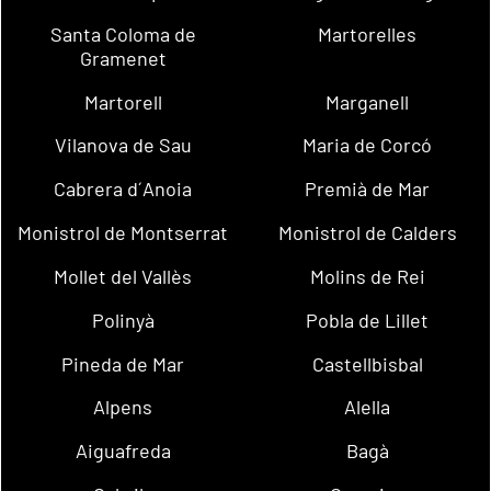
Santa Coloma de
Martorelles
Gramenet
Martorell
Marganell
Vilanova de Sau
Maria de Corcó
Cabrera d´Anoia
Premià de Mar
Monistrol de Montserrat
Monistrol de Calders
Mollet del Vallès
Molins de Rei
Polinyà
Pobla de Lillet
Pineda de Mar
Castellbisbal
Alpens
Alella
Aiguafreda
Bagà