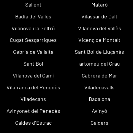
Sallent
Mataró
Badia del Vallès
Vilassar de Dalt
Vilanova i la Geltrú
Vilanova del Vallès
Cugat Sesgarrigues
Vicenç de Montalt
Cebrià de Vallalta
Sant Boi de Lluçanès
Sant Boi
artomeu del Grau
Vilanova del Camí
Cabrera de Mar
Vilafranca del Penedès
Viladecavalls
Viladecans
Badalona
Avinyonet del Penedès
Avinyó
Caldes d´Estrac
Calders