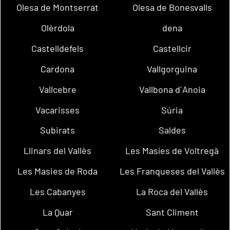
Olesa de Montserrat
Olesa de Bonesvalls
Olèrdola
dena
Castelldefels
Castellcir
Cardona
Vallgorguina
Vallcebre
Vallbona d´Anoia
Vacarisses
Súria
Subirats
Saldes
Llinars del Vallès
Les Masíes de Voltregà
Les Masies de Roda
Les Franqueses del Vallès
Les Cabanyes
La Roca del Vallès
La Quar
Sant Climent