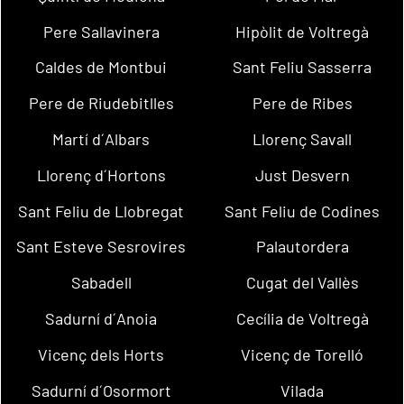
Pere Sallavinera
Hipòlit de Voltregà
Caldes de Montbui
Sant Feliu Sasserra
Pere de Riudebitlles
Pere de Ribes
Martí d´Albars
Llorenç Savall
Llorenç d´Hortons
Just Desvern
Sant Feliu de Llobregat
Sant Feliu de Codines
Sant Esteve Sesrovires
Palautordera
Sabadell
Cugat del Vallès
Sadurní d´Anoia
Cecília de Voltregà
Vicenç dels Horts
Vicenç de Torelló
Sadurní d´Osormort
Vilada