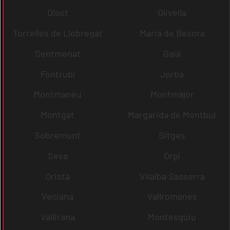
Olost
Olivella
Torrelles de Llobregat
Maria de Besora
Sentmenat
Gaià
Fontrubí
Jorba
Montmaneu
Montmajor
Montgat
Margarida de Montbui
Sobremunt
Sitges
Seva
Orpí
Oristà
Vilalba Sasserra
Veciana
Vallromanes
Vallirana
Montesquiu