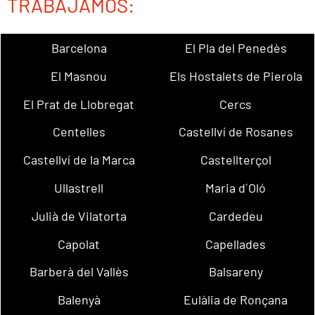
TRABAJAMOS:
Barcelona
El Pla del Penedès
El Masnou
Els Hostalets de Pierola
El Prat de Llobregat
Cercs
Centelles
Castellví de Rosanes
Castellví de la Marca
Castellterçol
Ullastrell
Maria d´Oló
Julià de Vilatorta
Cardedeu
Capolat
Capellades
Barberà del Vallès
Balsareny
Balenyà
Eulàlia de Ronçana