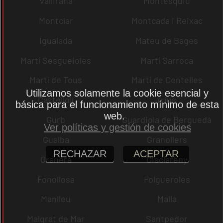
Vallirana
Montesquiu
Montclar
Montcada i Reixac
Igualada
Mateu de Bages
Martí Sesgueioles
Martí Sarroca
Martí de Tous
Martí de Centelles
Utilizamos solamente la cookie esencial y
Castellolí
rrius
básica para el funcionamiento mínimo de esta
web.
Gurb
Guardiola de Berguedà
Ver políticas y gestión de cookies
Gualba
Granollers
RECHAZAR
ACEPTAR
Granera
Gisclareny
Fonollosa
Folgueroles
Manlleu
Malla
Malgrat de Mar
Santpedor