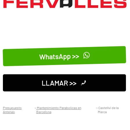
WhatsApp >>
LLAMAR >>
Presupuesto
Mantenimiento Parabolicas en
Castellví de la
Antenas
Barcelona
Marca