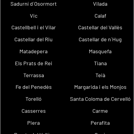
Sadurní d´Osormort
Vilada
Vic
Calaf
Castellbell i el Vilar
Castellar del Vallès
Castellar del Riu
Castellar de n´Hug
Matadepera
Masquefa
Els Prats de Rei
Tiana
Terrassa
Teià
Fe del Penedès
Margarida i els Monjos
Torelló
Santa Coloma de Cervelló
Casserres
Carme
Piera
Perafita