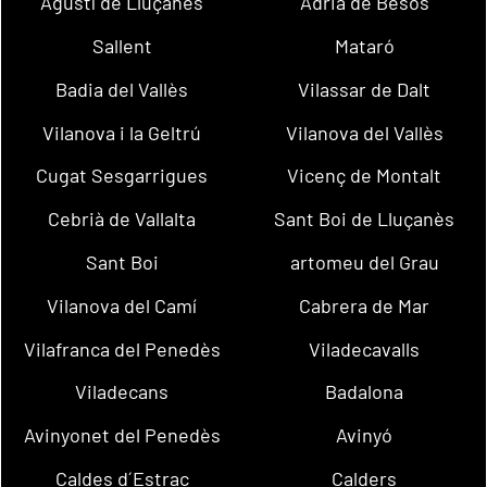
Agustí de Lluçanès
Adrià de Besòs
Sallent
Mataró
Badia del Vallès
Vilassar de Dalt
Vilanova i la Geltrú
Vilanova del Vallès
Cugat Sesgarrigues
Vicenç de Montalt
Cebrià de Vallalta
Sant Boi de Lluçanès
Sant Boi
artomeu del Grau
Vilanova del Camí
Cabrera de Mar
Vilafranca del Penedès
Viladecavalls
Viladecans
Badalona
Avinyonet del Penedès
Avinyó
Caldes d´Estrac
Calders