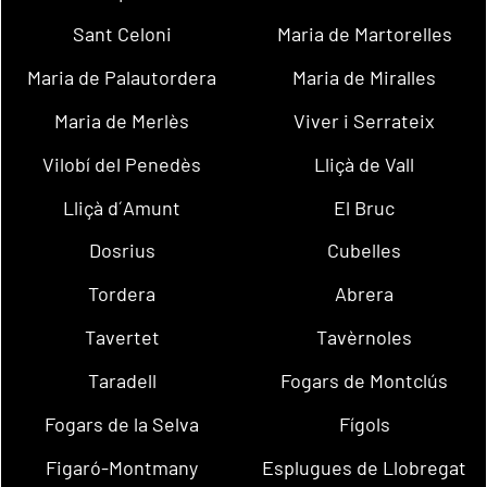
Sant Celoni
Maria de Martorelles
Maria de Palautordera
Maria de Miralles
Maria de Merlès
Viver i Serrateix
Vilobí del Penedès
Lliçà de Vall
Lliçà d´Amunt
El Bruc
Dosrius
Cubelles
Tordera
Abrera
Tavertet
Tavèrnoles
Taradell
Fogars de Montclús
Fogars de la Selva
Fígols
Figaró-Montmany
Esplugues de Llobregat