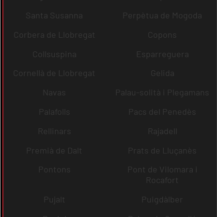
Santa Susanna
Perpètua de Mogoda
Corbera de Llobregat
Copons
Collsuspina
Esparreguera
Cornellà de Llobregat
Gelida
Navas
Palau-solità i Plegamans
Palafolls
Pacs del Penedès
Rellinars
Rajadell
Premià de Dalt
Prats de Lluçanès
Pontons
Pont de Vilomara i
Rocafort
Pujalt
Puigdàlber