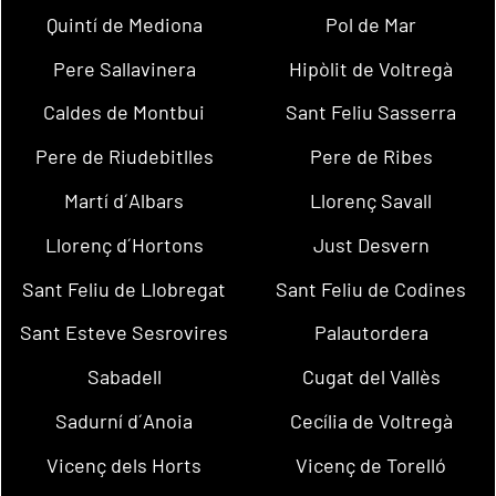
Quintí de Mediona
Pol de Mar
Pere Sallavinera
Hipòlit de Voltregà
Caldes de Montbui
Sant Feliu Sasserra
Pere de Riudebitlles
Pere de Ribes
Martí d´Albars
Llorenç Savall
Llorenç d´Hortons
Just Desvern
Sant Feliu de Llobregat
Sant Feliu de Codines
Sant Esteve Sesrovires
Palautordera
Sabadell
Cugat del Vallès
Sadurní d´Anoia
Cecília de Voltregà
Vicenç dels Horts
Vicenç de Torelló