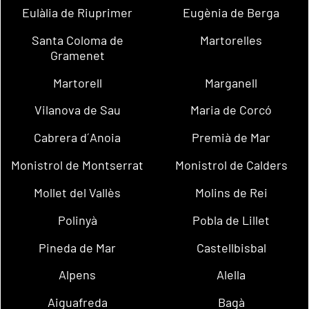
Eulàlia de Riuprimer
Eugènia de Berga
Santa Coloma de
Martorelles
Gramenet
Martorell
Marganell
Vilanova de Sau
Maria de Corcó
Cabrera d´Anoia
Premià de Mar
Monistrol de Montserrat
Monistrol de Calders
Mollet del Vallès
Molins de Rei
Polinyà
Pobla de Lillet
Pineda de Mar
Castellbisbal
Alpens
Alella
Aiguafreda
Bagà