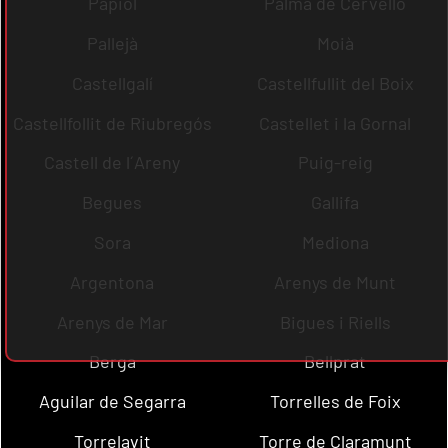
Papiol
Palma de Cervelló
Pallejà
Moià
Castellgalí
Castellfullit del Boix
Castellfollit de Riubregós
Castellet i la Gornal
Castell de l´Areny
Puig-reig
Begues
Gallifa
Sora
Mediona
Argentona
Arenys de Munt
Arenys de Mar
Bigues i Riells
Berga
Bellprat
Aguilar de Segarra
Torrelles de Foix
Torrelavit
Torre de Claramunt