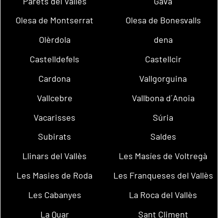
Parets del Vallès
Gavà
Olesa de Montserrat
Olesa de Bonesvalls
Olèrdola
dena
Castelldefels
Castellcir
Cardona
Vallgorguina
Vallcebre
Vallbona d´Anoia
Vacarisses
Súria
Subirats
Saldes
Llinars del Vallès
Les Masíes de Voltregà
Les Masies de Roda
Les Franqueses del Vallès
Les Cabanyes
La Roca del Vallès
La Quar
Sant Climent