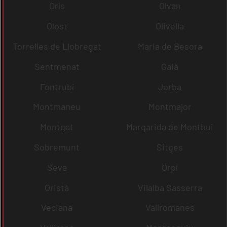
Orís
Olvan
Olost
Olivella
Torrelles de Llobregat
Maria de Besora
Sentmenat
Gaià
Fontrubí
Jorba
Montmaneu
Montmajor
Montgat
Margarida de Montbui
Sobremunt
Sitges
Seva
Orpí
Oristà
Vilalba Sasserra
Veciana
Vallromanes