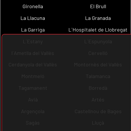
Gironella
El Brull
La Llacuna
La Granada
La Garriga
L´Hospitalet de Llobregat
L´Estany
L´Espunyola
l´Ametlla del Vallès
Cervelló
Cerdanyola del Vallès
Montornès del Vallès
Montmeló
Talamanca
Tagamanent
Borredà
Avià
Artés
Argençola
Castellnou de Bages
Sagàs
Lluçà