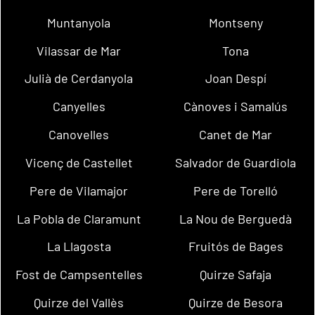
Muntanyola
Montseny
Vilassar de Mar
Tona
Julià de Cerdanyola
Joan Despí
Canyelles
Cànoves i Samalús
Canovelles
Canet de Mar
Vicenç de Castellet
Salvador de Guardiola
Pere de Vilamajor
Pere de Torelló
La Pobla de Claramunt
La Nou de Berguedà
La Llagosta
Fruitós de Bages
Fost de Campsentelles
Quirze Safaja
Quirze del Vallès
Quirze de Besora