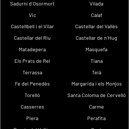
Sadurní d´Osormort
Vilada
Vic
Calaf
Castellbell i el Vilar
Castellar del Vallès
Castellar del Riu
Castellar de n´Hug
Matadepera
Masquefa
Els Prats de Rei
Tiana
Terrassa
Teià
Fe del Penedès
Margarida i els Monjos
Torelló
Santa Coloma de Cervelló
Casserres
Carme
Piera
Perafita