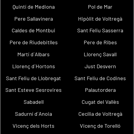
Quintí de Mediona
Pol de Mar
Pere Sallavinera
Hipòlit de Voltregà
Caldes de Montbui
Sant Feliu Sasserra
Pere de Riudebitlles
Pere de Ribes
Martí d´Albars
Llorenç Savall
Llorenç d´Hortons
Just Desvern
Sant Feliu de Llobregat
Sant Feliu de Codines
Sant Esteve Sesrovires
Palautordera
Sabadell
Cugat del Vallès
Sadurní d´Anoia
Cecília de Voltregà
Vicenç dels Horts
Vicenç de Torelló