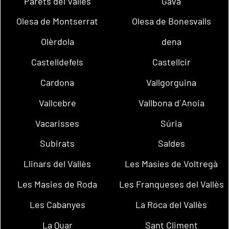
Parets del Vallès
Gavà
Olesa de Montserrat
Olesa de Bonesvalls
Olèrdola
dena
Castelldefels
Castellcir
Cardona
Vallgorguina
Vallcebre
Vallbona d´Anoia
Vacarisses
Súria
Subirats
Saldes
Llinars del Vallès
Les Masíes de Voltregà
Les Masies de Roda
Les Franqueses del Vallès
Les Cabanyes
La Roca del Vallès
La Quar
Sant Climent