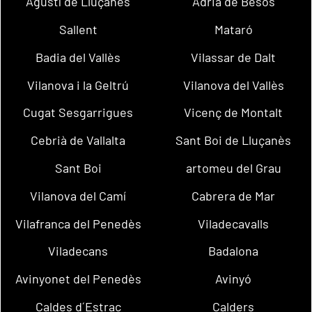
Agustí de Lluçanès
Adrià de Besòs
Sallent
Mataró
Badia del Vallès
Vilassar de Dalt
Vilanova i la Geltrú
Vilanova del Vallès
Cugat Sesgarrigues
Vicenç de Montalt
Cebrià de Vallalta
Sant Boi de Lluçanès
Sant Boi
artomeu del Grau
Vilanova del Camí
Cabrera de Mar
Vilafranca del Penedès
Viladecavalls
Viladecans
Badalona
Avinyonet del Penedès
Avinyó
Caldes d´Estrac
Calders