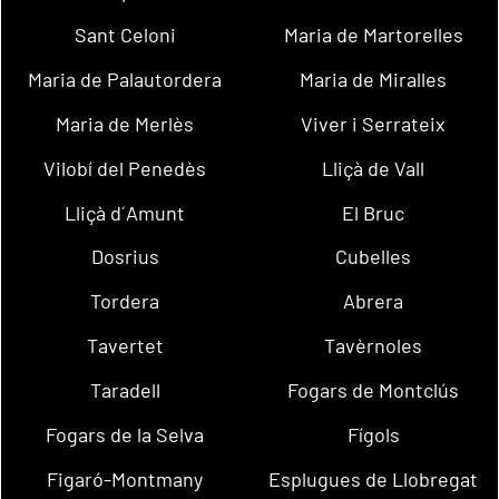
Sant Celoni
Maria de Martorelles
Maria de Palautordera
Maria de Miralles
Maria de Merlès
Viver i Serrateix
Vilobí del Penedès
Lliçà de Vall
Lliçà d´Amunt
El Bruc
Dosrius
Cubelles
Tordera
Abrera
Tavertet
Tavèrnoles
Taradell
Fogars de Montclús
Fogars de la Selva
Fígols
Figaró-Montmany
Esplugues de Llobregat