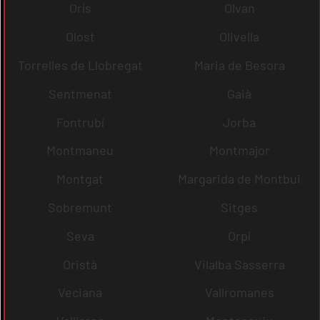
Orís
Olvan
Olost
Olivella
Torrelles de Llobregat
Maria de Besora
Sentmenat
Gaià
Fontrubí
Jorba
Montmaneu
Montmajor
Montgat
Margarida de Montbui
Sobremunt
Sitges
Seva
Orpí
Oristà
Vilalba Sasserra
Veciana
Vallromanes