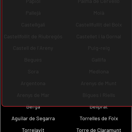
Papiol
Palma de Cervelló
Pallejà
Moià
Castellgalí
Castellfullit del Boix
Castellfollit de Riubregós
Castellet i la Gornal
Castell de l´Areny
Puig-reig
Begues
Gallifa
Sora
Mediona
Argentona
Arenys de Munt
Arenys de Mar
Bigues i Riells
Berga
Bellprat
Aguilar de Segarra
Torrelles de Foix
Torrelavit
Torre de Claramunt