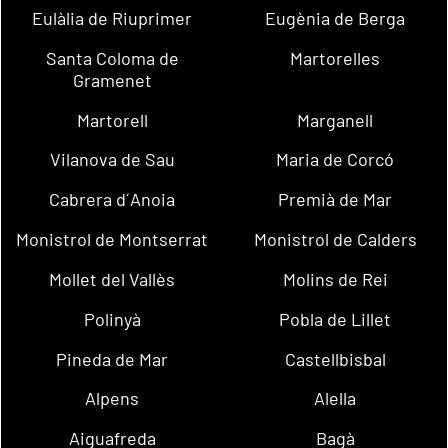
Eulàlia de Riuprimer
Eugènia de Berga
Santa Coloma de
Martorelles
Gramenet
Martorell
Marganell
Vilanova de Sau
Maria de Corcó
Cabrera d´Anoia
Premià de Mar
Monistrol de Montserrat
Monistrol de Calders
Mollet del Vallès
Molins de Rei
Polinyà
Pobla de Lillet
Pineda de Mar
Castellbisbal
Alpens
Alella
Aiguafreda
Bagà