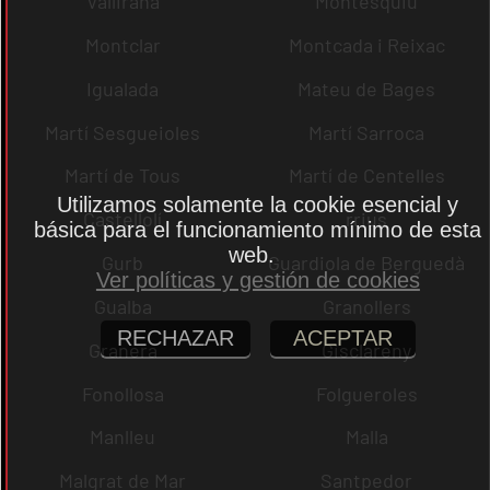
Vallirana
Montesquiu
Montclar
Montcada i Reixac
Igualada
Mateu de Bages
Martí Sesgueioles
Martí Sarroca
Martí de Tous
Martí de Centelles
Utilizamos solamente la cookie esencial y
Castellolí
rrius
básica para el funcionamiento mínimo de esta
web.
Gurb
Guardiola de Berguedà
Ver políticas y gestión de cookies
Gualba
Granollers
RECHAZAR
ACEPTAR
Granera
Gisclareny
Fonollosa
Folgueroles
Manlleu
Malla
Malgrat de Mar
Santpedor