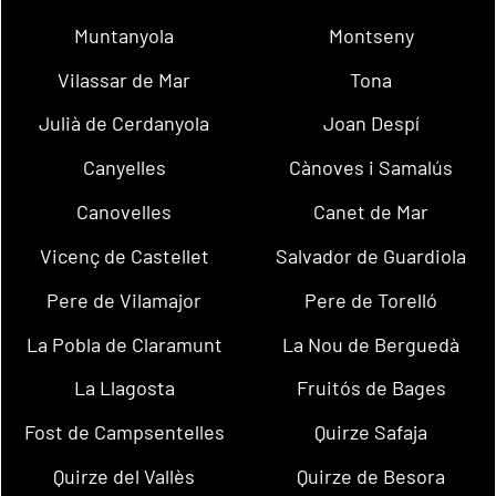
Muntanyola
Montseny
Vilassar de Mar
Tona
Julià de Cerdanyola
Joan Despí
Canyelles
Cànoves i Samalús
Canovelles
Canet de Mar
Vicenç de Castellet
Salvador de Guardiola
Pere de Vilamajor
Pere de Torelló
La Pobla de Claramunt
La Nou de Berguedà
La Llagosta
Fruitós de Bages
Fost de Campsentelles
Quirze Safaja
Quirze del Vallès
Quirze de Besora