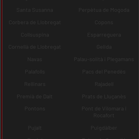
Santa Susanna
Perpètua de Mogoda
Corbera de Llobregat
Copons
Collsuspina
Esparreguera
Cornellà de Llobregat
Gelida
Navas
Palau-solità i Plegamans
Palafolls
Pacs del Penedès
Rellinars
Rajadell
Premià de Dalt
Prats de Lluçanès
Pontons
Pont de Vilomara i
Rocafort
Pujalt
Puigdàlber