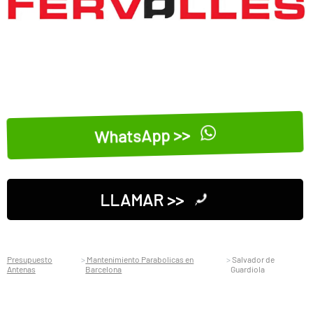
WhatsApp >>
LLAMAR >>
Presupuesto
Mantenimiento Parabolicas en
Salvador de
Antenas
Barcelona
Guardiola