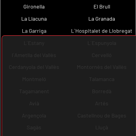
Gironella
El Brull
La Llacuna
La Granada
La Garriga
L´Hospitalet de Llobregat
L´Estany
L´Espunyola
l´Ametlla del Vallès
Cervelló
Cerdanyola del Vallès
Montornès del Vallès
Montmeló
Talamanca
Tagamanent
Borredà
Avià
Artés
Argençola
Castellnou de Bages
Sagàs
Lluçà