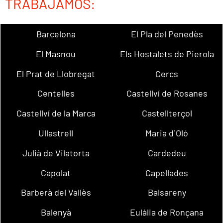
TRABAJAMOS:
Barcelona
El Pla del Penedès
El Masnou
Els Hostalets de Pierola
El Prat de Llobregat
Cercs
Centelles
Castellví de Rosanes
Castellví de la Marca
Castellterçol
Ullastrell
Maria d´Oló
Julià de Vilatorta
Cardedeu
Capolat
Capellades
Barberà del Vallès
Balsareny
Balenyà
Eulàlia de Ronçana