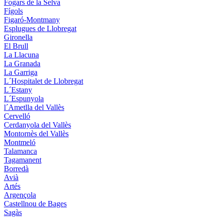
Fogars de la Selva
Fígols
Figaró-Montmany
Esplugues de Llobregat
Gironella
El Brull
La Llacuna
La Granada
La Garriga
L´Hospitalet de Llobregat
L´Estany
L´Espunyola
l´Ametlla del Vallès
Cervelló
Cerdanyola del Vallès
Montornès del Vallès
Montmeló
Talamanca
Tagamanent
Borredà
Avià
Artés
Argençola
Castellnou de Bages
Sagàs