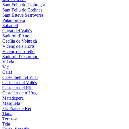
Sant Feliu de Llobregat
Sant Feliu de Codines
Sant Esteve Sesrovires
Palautordera
Sabadell
Cugat del Vallès
Sadurní d´Anoia
Cecília de Voltregà
Vicenç dels Horts
Vicenç de Torelló
Sadurní d´Osormort
Vilada
Vic
Calaf
Castellbell i el Vilar
Castellar del Vallès
Castellar del Riu
Castellar de n´Hug
Matadepera
Masquefa
Els Prats de Rei
Tiana
Terrassa
Teià