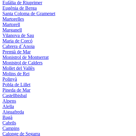
Eulàlia de Riuprimer
Eugènia de Berga
Santa Coloma de Gramenet
Martorelles
Martorell
Marganell
Vilanova de Sau
Maria de Corcó
Cabrera d´Anoia
Premià de Mar
Monistrol de Montserrat
Monistrol de Calders
Mollet del Vallès
Molins de Rei
Polinyà
Pobla de Lillet
Pineda de Mar
Castellbisbal
Alpens
Alella
Aiguafreda
Bagà
Cabrils
Campins
Calonge de Segarra