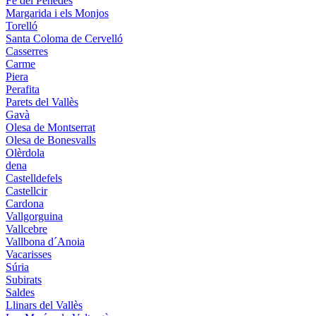
Fe del Penedès
Margarida i els Monjos
Torelló
Santa Coloma de Cervelló
Casserres
Carme
Piera
Perafita
Parets del Vallès
Gavà
Olesa de Montserrat
Olesa de Bonesvalls
Olèrdola
dena
Castelldefels
Castellcir
Cardona
Vallgorguina
Vallcebre
Vallbona d´Anoia
Vacarisses
Súria
Subirats
Saldes
Llinars del Vallès