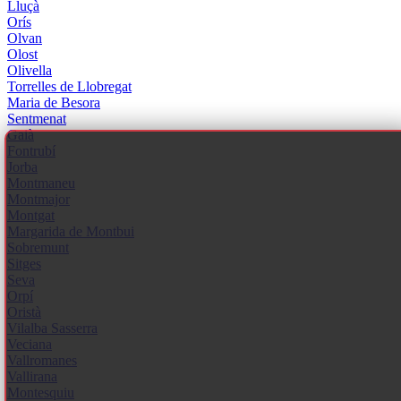
Lluçà
Orís
Olvan
Olost
Olivella
Torrelles de Llobregat
Maria de Besora
Sentmenat
Gaià
Fontrubí
Jorba
Montmaneu
Montmajor
Montgat
Margarida de Montbui
Sobremunt
Sitges
Seva
Orpí
Oristà
Vilalba Sasserra
Veciana
Vallromanes
Vallirana
Montesquiu