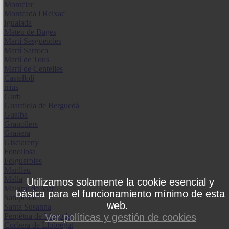
Montclar
Montcada i Reixac
Igualada
Mateu de Bages
Martí Sesgueioles
Martí Sarroca
Martí de Tous
Martí de Centelles
Castellolí
rrius
Gurb
Guardiola de Berguedà
Gualba
Granollers
Granera
Gisclareny
Fonollosa
Folgueroles
Manlleu
Malla
Utilizamos solamente la cookie esencial y
Malgrat de Mar
básica para el funcionamiento mínimo de esta
Santpedor
web.
Santa Susanna
Ver políticas y gestión de cookies
Perpètua de Mogoda
Corbera de Llobregat