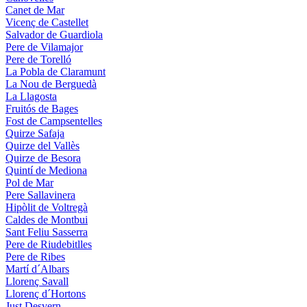
Canet de Mar
Vicenç de Castellet
Salvador de Guardiola
Pere de Vilamajor
Pere de Torelló
La Pobla de Claramunt
La Nou de Berguedà
La Llagosta
Fruitós de Bages
Fost de Campsentelles
Quirze Safaja
Quirze del Vallès
Quirze de Besora
Quintí de Mediona
Pol de Mar
Pere Sallavinera
Hipòlit de Voltregà
Caldes de Montbui
Sant Feliu Sasserra
Pere de Riudebitlles
Pere de Ribes
Martí d´Albars
Llorenç Savall
Llorenç d´Hortons
Just Desvern