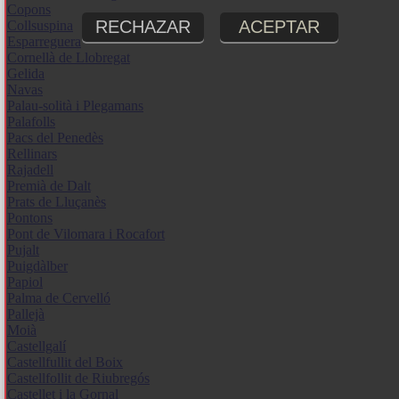
Copons
RECHAZAR
ACEPTAR
Collsuspina
Esparreguera
Cornellà de Llobregat
Gelida
Navas
Palau-solità i Plegamans
Palafolls
Pacs del Penedès
Rellinars
Rajadell
Premià de Dalt
Prats de Lluçanès
Pontons
Pont de Vilomara i Rocafort
Pujalt
Puigdàlber
Papiol
Palma de Cervelló
Pallejà
Moià
Castellgalí
Castellfullit del Boix
Castellfollit de Riubregós
Castellet i la Gornal