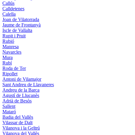
Callús
Calldetenes
Calella
Joan de Vilatorrada
Jaume de Frontanyà
Iscle de Vallalta
Rupit i Pruit
Rubió
Manresa
Navarcles
Mura
Rubí
Roda de Ter
Ripollet
Antoni de Vilamajor
Sant Andreu de Llavaneres
Andreu de la Barca
Agustí de Lluçanès
Adrià de Besòs
Sallent
Mataró
Badia del Vallès
Vilassar de Dalt
Vilanova i la Geltrú
Vilanova del Vallès