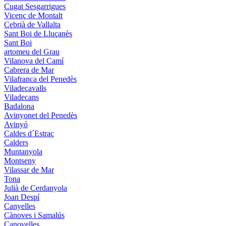
Cugat Sesgarrigues
Vicenç de Montalt
Cebrià de Vallalta
Sant Boi de Lluçanès
Sant Boi
artomeu del Grau
Vilanova del Camí
Cabrera de Mar
Vilafranca del Penedès
Viladecavalls
Viladecans
Badalona
Avinyonet del Penedès
Avinyó
Caldes d´Estrac
Calders
Muntanyola
Montseny
Vilassar de Mar
Tona
Julià de Cerdanyola
Joan Despí
Canyelles
Cànoves i Samalús
Canovelles