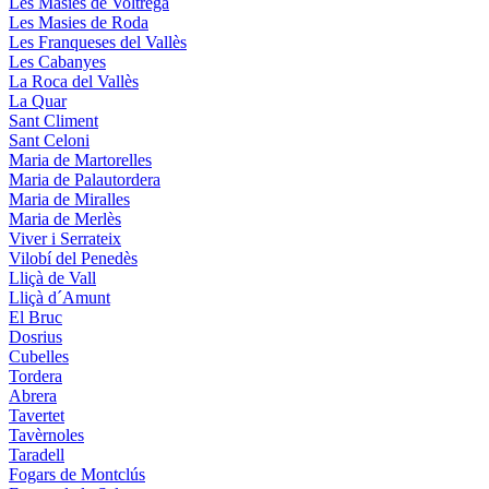
Les Masíes de Voltregà
Les Masies de Roda
Les Franqueses del Vallès
Les Cabanyes
La Roca del Vallès
La Quar
Sant Climent
Sant Celoni
Maria de Martorelles
Maria de Palautordera
Maria de Miralles
Maria de Merlès
Viver i Serrateix
Vilobí del Penedès
Lliçà de Vall
Lliçà d´Amunt
El Bruc
Dosrius
Cubelles
Tordera
Abrera
Tavertet
Tavèrnoles
Taradell
Fogars de Montclús