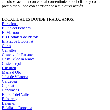
a, sólo se actuarí­a con el total consentimiento del cliente y con el
precio estipulado con anterioridad a cualquier acción.
LOCALIDADES DONDE TRABAJAMOS:
Barcelona
El Pla del Penedès
El Masnou
Els Hostalets de Pierola
El Prat de Llobregat
Cercs
Centelles
Castellví de Rosanes
Castellví de la Marca
Castellterçol
Ullastrell
Maria d´Oló
Julià de Vilatorta
Cardedeu
Capolat
Capellades
Barberà del Vallès
Balsareny
Balenyà
Eulàlia de Ronçana