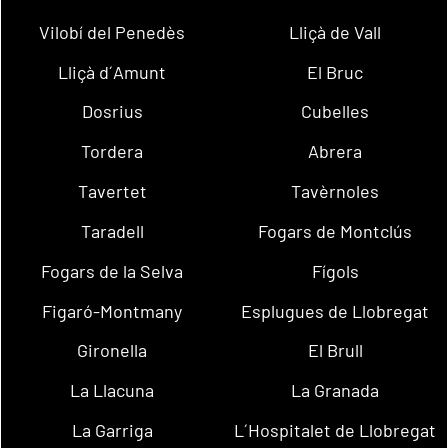
Vilobí del Penedès
Lliçà de Vall
Lliçà d´Amunt
El Bruc
Dosrius
Cubelles
Tordera
Abrera
Tavertet
Tavèrnoles
Taradell
Fogars de Montclús
Fogars de la Selva
Fígols
Figaró-Montmany
Esplugues de Llobregat
Gironella
El Brull
La Llacuna
La Granada
La Garriga
L´Hospitalet de Llobregat