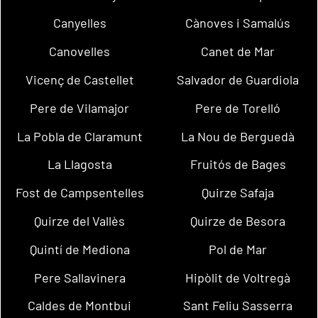
Canyelles
Cànoves i Samalús
Canovelles
Canet de Mar
Vicenç de Castellet
Salvador de Guardiola
Pere de Vilamajor
Pere de Torelló
La Pobla de Claramunt
La Nou de Berguedà
La Llagosta
Fruitós de Bages
Fost de Campsentelles
Quirze Safaja
Quirze del Vallès
Quirze de Besora
Quintí de Mediona
Pol de Mar
Pere Sallavinera
Hipòlit de Voltregà
Caldes de Montbui
Sant Feliu Sasserra