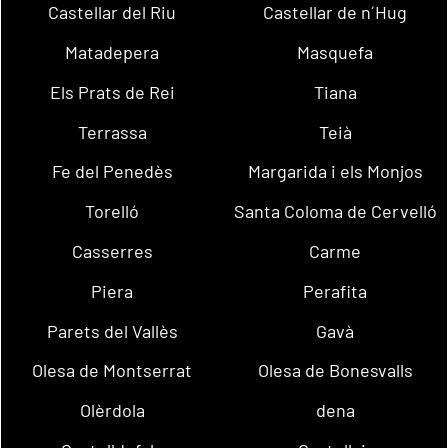
Castellar del Riu
Castellar de n´Hug
Matadepera
Masquefa
Els Prats de Rei
Tiana
Terrassa
Teià
Fe del Penedès
Margarida i els Monjos
Torelló
Santa Coloma de Cervelló
Casserres
Carme
Piera
Perafita
Parets del Vallès
Gavà
Olesa de Montserrat
Olesa de Bonesvalls
Olèrdola
dena