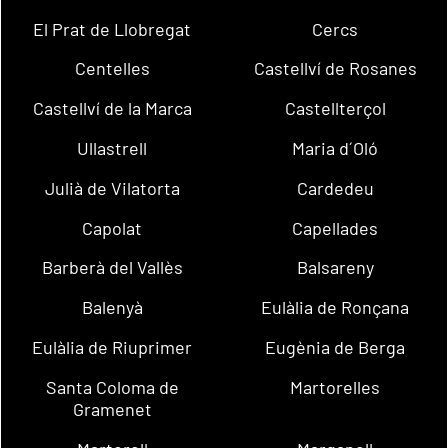
El Prat de Llobregat
Cercs
Centelles
Castellví de Rosanes
Castellví de la Marca
Castellterçol
Ullastrell
Maria d´Oló
Julià de Vilatorta
Cardedeu
Capolat
Capellades
Barberà del Vallès
Balsareny
Balenyà
Eulàlia de Ronçana
Eulàlia de Riuprimer
Eugènia de Berga
Santa Coloma de
Martorelles
Gramenet