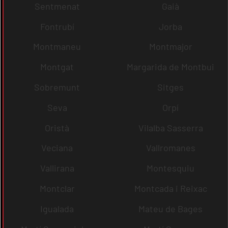
Sentmenat
Gaià
Fontrubí
Jorba
Montmaneu
Montmajor
Montgat
Margarida de Montbui
Sobremunt
Sitges
Seva
Orpí
Oristà
Vilalba Sasserra
Veciana
Vallromanes
Vallirana
Montesquiu
Montclar
Montcada i Reixac
Igualada
Mateu de Bages