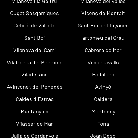
Vilanova i la Geltrú
Vilanova del Vallès
Cugat Sesgarrigues
Vicenç de Montalt
Cebrià de Vallalta
Sant Boi de Lluçanès
Sant Boi
artomeu del Grau
Vilanova del Camí
Cabrera de Mar
Vilafranca del Penedès
Viladecavalls
Viladecans
Badalona
Avinyonet del Penedès
Avinyó
Caldes d´Estrac
Calders
Muntanyola
Montseny
Vilassar de Mar
Tona
Julià de Cerdanyola
Joan Despí