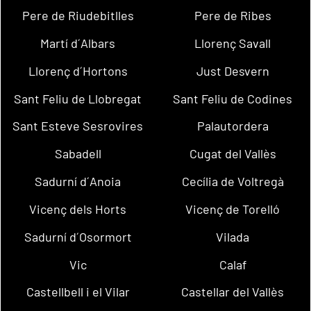
Pere de Riudebitlles
Pere de Ribes
Martí d´Albars
Llorenç Savall
Llorenç d´Hortons
Just Desvern
Sant Feliu de Llobregat
Sant Feliu de Codines
Sant Esteve Sesrovires
Palautordera
Sabadell
Cugat del Vallès
Sadurní d´Anoia
Cecília de Voltregà
Vicenç dels Horts
Vicenç de Torelló
Sadurní d´Osormort
Vilada
Vic
Calaf
Castellbell i el Vilar
Castellar del Vallès