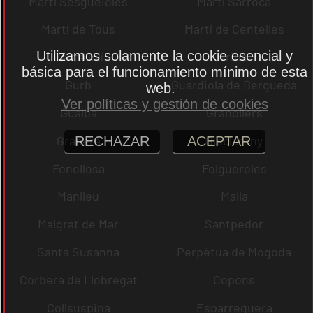
Martí Sesgueioles
Martí Sarroca
Martí de Tous
Martí de Centelles
Utilizamos solamente la cookie esencial y
Castellolí
rrius
básica para el funcionamiento mínimo de esta
Gurb
Guardiola de Berguedà
web.
Ver políticas y gestión de cookies
Gualba
Granollers
Granera
Gisclareny
RECHAZAR
ACEPTAR
Fonollosa
Folgueroles
Manlleu
Malla
Malgrat de Mar
Santpedor
Santa Susanna
Perpètua de Mogoda
Corbera de Llobregat
Copons
Collsuspina
Esparreguera