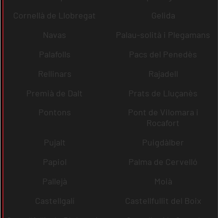
Cornellà de Llobregat
Gelida
Navas
Palau-solità i Plegamans
Palafolls
Pacs del Penedès
Rellinars
Rajadell
Premià de Dalt
Prats de Lluçanès
Pontons
Pont de Vilomara i
Rocafort
Pujalt
Puigdàlber
Papiol
Palma de Cervelló
Pallejà
Moià
Castellgalí
Castellfullit del Boix