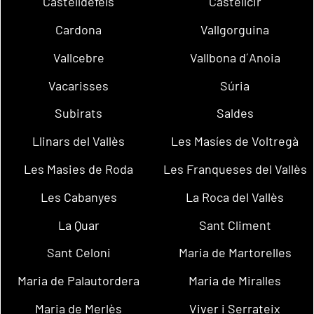
Castelldefels
Castellcir
Cardona
Vallgorguina
Vallcebre
Vallbona d´Anoia
Vacarisses
Súria
Subirats
Saldes
Llinars del Vallès
Les Masíes de Voltregà
Les Masies de Roda
Les Franqueses del Vallès
Les Cabanyes
La Roca del Vallès
La Quar
Sant Climent
Sant Celoni
Maria de Martorelles
Maria de Palautordera
Maria de Miralles
Maria de Merlès
Viver i Serrateix