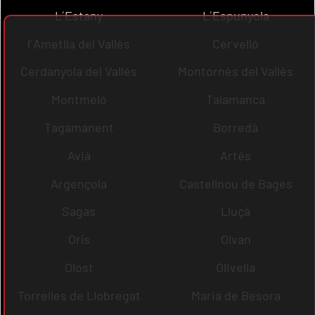
L´Estany
L´Espunyola
l´Ametlla del Vallès
Cervelló
Cerdanyola del Vallès
Montornès del Vallès
Montmeló
Talamanca
Tagamanent
Borredà
Avià
Artés
Argençola
Castellnou de Bages
Sagàs
Lluçà
Orís
Olvan
Olost
Olivella
Torrelles de Llobregat
Maria de Besora