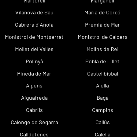
Martorell
Marganell
Vilanova de Sau
Maria de Corcó
Cabrera d´Anoia
Premià de Mar
Monistrol de Montserrat
Monistrol de Calders
Mollet del Vallès
Molins de Rei
Polinyà
Pobla de Lillet
Pineda de Mar
Castellbisbal
Alpens
Alella
Aiguafreda
Bagà
Cabrils
Campins
Calonge de Segarra
Callús
Calldetenes
Calella