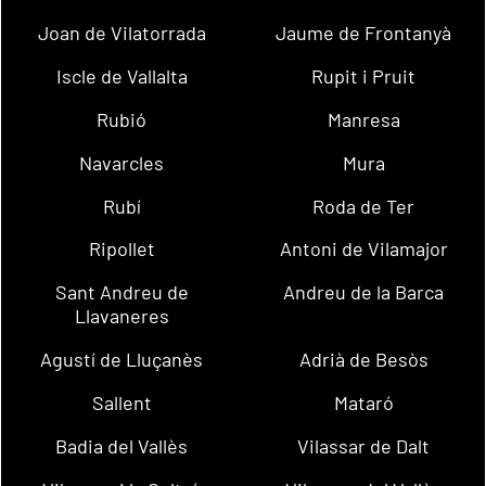
Joan de Vilatorrada
Jaume de Frontanyà
Iscle de Vallalta
Rupit i Pruit
Rubió
Manresa
Navarcles
Mura
Rubí
Roda de Ter
Ripollet
Antoni de Vilamajor
Sant Andreu de
Andreu de la Barca
Llavaneres
Agustí de Lluçanès
Adrià de Besòs
Sallent
Mataró
Badia del Vallès
Vilassar de Dalt