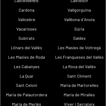
Castelldefels
Castellcir
Cardona
Vallgorguina
Vallcebre
Vallbona d´Anoia
Vacarisses
Súria
Subirats
Saldes
Llinars del Vallès
Les Masíes de Voltregà
Les Masies de Roda
Les Franqueses del Vallès
Les Cabanyes
La Roca del Vallès
La Quar
Sant Climent
Sant Celoni
Maria de Martorelles
Maria de Palautordera
Maria de Miralles
Maria de Merlès
Viver i Serrateix