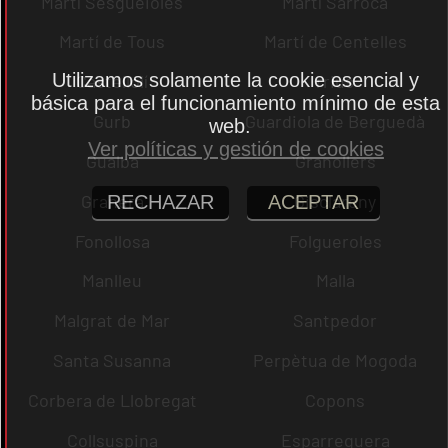
Martí Sesgueioles
Martí Sarroca
Martí de Tous
Martí de Centelles
Utilizamos solamente la cookie esencial y
Castellolí
rrius
básica para el funcionamiento mínimo de esta
Gurb
Guardiola de Berguedà
web.
Ver políticas y gestión de cookies
Gualba
Granollers
Granera
Gisclareny
RECHAZAR
ACEPTAR
Fonollosa
Folgueroles
Manlleu
Malla
Malgrat de Mar
Santpedor
Santa Susanna
Perpètua de Mogoda
Corbera de Llobregat
Copons
Collsuspina
Esparreguera