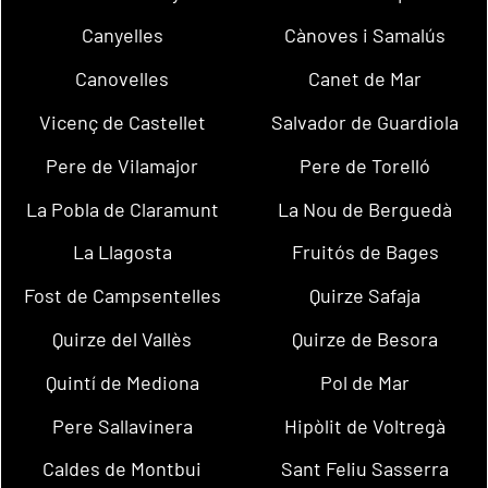
Canyelles
Cànoves i Samalús
Canovelles
Canet de Mar
Vicenç de Castellet
Salvador de Guardiola
Pere de Vilamajor
Pere de Torelló
La Pobla de Claramunt
La Nou de Berguedà
La Llagosta
Fruitós de Bages
Fost de Campsentelles
Quirze Safaja
Quirze del Vallès
Quirze de Besora
Quintí de Mediona
Pol de Mar
Pere Sallavinera
Hipòlit de Voltregà
Caldes de Montbui
Sant Feliu Sasserra