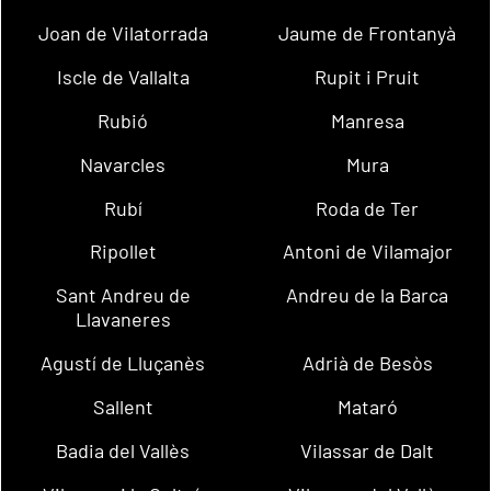
Joan de Vilatorrada
Jaume de Frontanyà
Iscle de Vallalta
Rupit i Pruit
Rubió
Manresa
Navarcles
Mura
Rubí
Roda de Ter
Ripollet
Antoni de Vilamajor
Sant Andreu de
Andreu de la Barca
Llavaneres
Agustí de Lluçanès
Adrià de Besòs
Sallent
Mataró
Badia del Vallès
Vilassar de Dalt