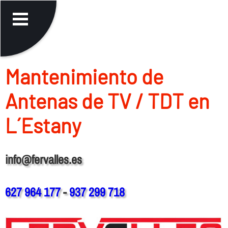
Mantenimiento de
Antenas de TV / TDT en
L´Estany
info@fervalles.es
627 964 177
-
937 299 718