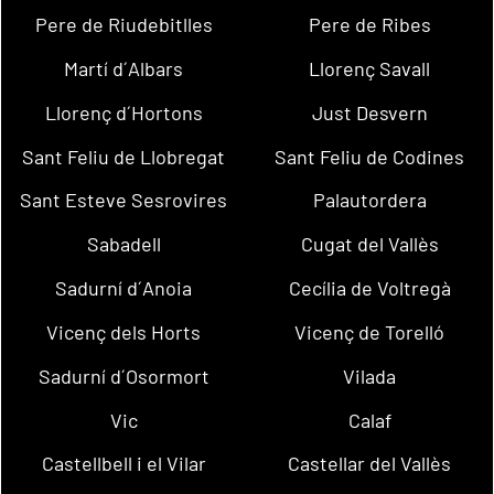
Pere de Riudebitlles
Pere de Ribes
Martí d´Albars
Llorenç Savall
Llorenç d´Hortons
Just Desvern
Sant Feliu de Llobregat
Sant Feliu de Codines
Sant Esteve Sesrovires
Palautordera
Sabadell
Cugat del Vallès
Sadurní d´Anoia
Cecília de Voltregà
Vicenç dels Horts
Vicenç de Torelló
Sadurní d´Osormort
Vilada
Vic
Calaf
Castellbell i el Vilar
Castellar del Vallès