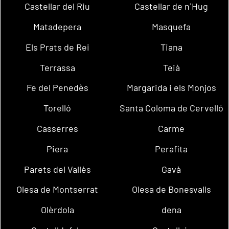
Castellar del Riu
Castellar de n´Hug
Matadepera
Masquefa
Els Prats de Rei
Tiana
Terrassa
Teià
Fe del Penedès
Margarida i els Monjos
Torelló
Santa Coloma de Cervelló
Casserres
Carme
Piera
Perafita
Parets del Vallès
Gavà
Olesa de Montserrat
Olesa de Bonesvalls
Olèrdola
dena