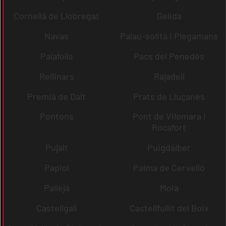
Cornellà de Llobregat
Gelida
Navas
Palau-solità i Plegamans
Palafolls
Pacs del Penedès
Rellinars
Rajadell
Premià de Dalt
Prats de Lluçanès
Pontons
Pont de Vilomara i
Rocafort
Pujalt
Puigdàlber
Papiol
Palma de Cervelló
Pallejà
Moià
Castellgalí
Castellfullit del Boix