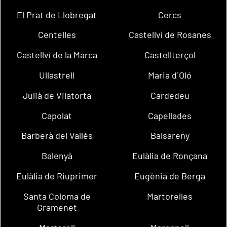
El Prat de Llobregat
Cercs
Centelles
Castellví de Rosanes
Castellví de la Marca
Castellterçol
Ullastrell
Maria d´Oló
Julià de Vilatorta
Cardedeu
Capolat
Capellades
Barberà del Vallès
Balsareny
Balenyà
Eulàlia de Ronçana
Eulàlia de Riuprimer
Eugènia de Berga
Santa Coloma de
Martorelles
Gramenet