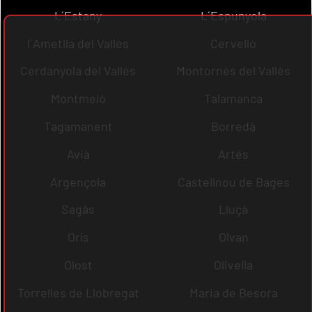
L´Estany
L´Espunyola
l´Ametlla del Vallès
Cervelló
Cerdanyola del Vallès
Montornès del Vallès
Montmeló
Talamanca
Tagamanent
Borredà
Avià
Artés
Argençola
Castellnou de Bages
Sagàs
Lluçà
Orís
Olvan
Olost
Olivella
Torrelles de Llobregat
Maria de Besora