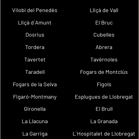
Vilobí del Penedès
Lliçà de Vall
Lliçà d´Amunt
El Bruc
Dosrius
Cubelles
Tordera
Abrera
Tavertet
Tavèrnoles
Taradell
Fogars de Montclús
Fogars de la Selva
Fígols
Figaró-Montmany
Esplugues de Llobregat
Gironella
El Brull
La Llacuna
La Granada
La Garriga
L´Hospitalet de Llobregat