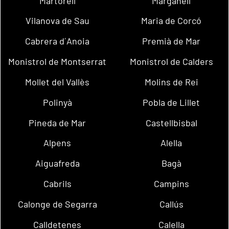
Martorell
Marganell
Vilanova de Sau
Maria de Corcó
Cabrera d´Anoia
Premià de Mar
Monistrol de Montserrat
Monistrol de Calders
Mollet del Vallès
Molins de Rei
Polinyà
Pobla de Lillet
Pineda de Mar
Castellbisbal
Alpens
Alella
Aiguafreda
Bagà
Cabrils
Campins
Calonge de Segarra
Callús
Calldetenes
Calella