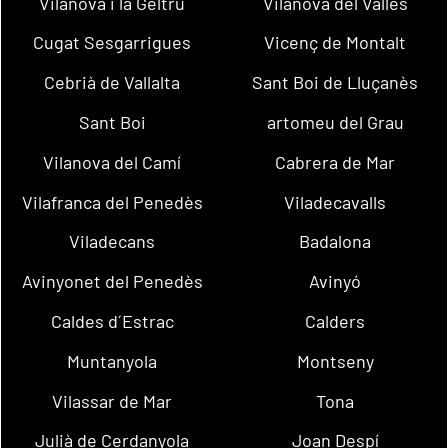
Vilanova i la Geltrú
Vilanova del Vallès
Cugat Sesgarrigues
Vicenç de Montalt
Cebrià de Vallalta
Sant Boi de Lluçanès
Sant Boi
artomeu del Grau
Vilanova del Camí
Cabrera de Mar
Vilafranca del Penedès
Viladecavalls
Viladecans
Badalona
Avinyonet del Penedès
Avinyó
Caldes d´Estrac
Calders
Muntanyola
Montseny
Vilassar de Mar
Tona
Julià de Cerdanyola
Joan Despí