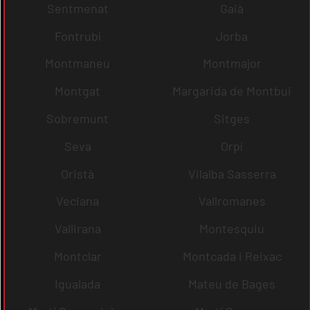
Sentmenat
Gaià
Fontrubí
Jorba
Montmaneu
Montmajor
Montgat
Margarida de Montbui
Sobremunt
Sitges
Seva
Orpí
Oristà
Vilalba Sasserra
Veciana
Vallromanes
Vallirana
Montesquiu
Montclar
Montcada i Reixac
Igualada
Mateu de Bages