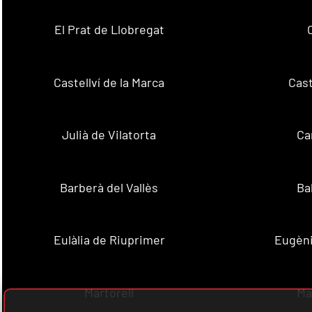
El Prat de Llobregat
Castellví de la Marca
Cast
Julià de Vilatorta
Ca
Barberà del Vallès
Ba
Eulàlia de Riuprimer
Eugèni
Martorell
Ma