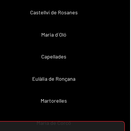
Castellví de Rosanes
Maria d´Oló
Capellades
Eulàlia de Ronçana
Martorelles
Maria de Corcó