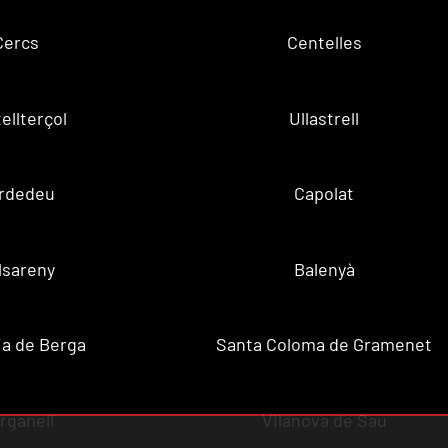
Cercs
Centelles
ellterçol
Ullastrell
rdedeu
Capolat
lsareny
Balenyà
a de Berga
Santa Coloma de Gramenet
rganell
Vilanova de Sau