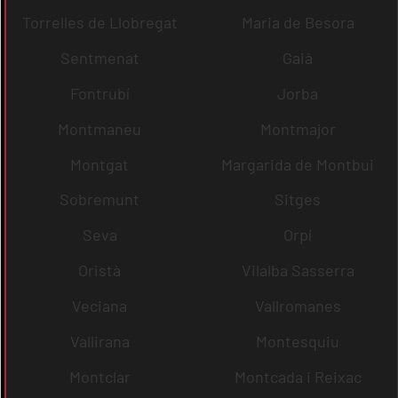
Torrelles de Llobregat
Maria de Besora
Sentmenat
Gaià
Fontrubí
Jorba
Montmaneu
Montmajor
Montgat
Margarida de Montbui
Sobremunt
Sitges
Seva
Orpí
Oristà
Vilalba Sasserra
Veciana
Vallromanes
Vallirana
Montesquiu
Montclar
Montcada i Reixac