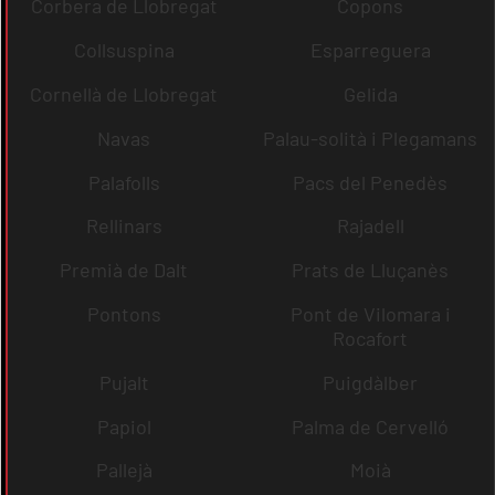
Corbera de Llobregat
Copons
Collsuspina
Esparreguera
Cornellà de Llobregat
Gelida
Navas
Palau-solità i Plegamans
Palafolls
Pacs del Penedès
Rellinars
Rajadell
Premià de Dalt
Prats de Lluçanès
Pontons
Pont de Vilomara i
Rocafort
Pujalt
Puigdàlber
Papiol
Palma de Cervelló
Pallejà
Moià