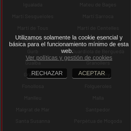
Igualada
Mateu de Bages
Martí Sesgueioles
Martí Sarroca
Martí de Tous
Martí de Centelles
Utilizamos solamente la cookie esencial y
Castellolí
rrius
básica para el funcionamiento mínimo de esta
web.
Gurb
Guardiola de Berguedà
Ver políticas y gestión de cookies
Gualba
Granollers
RECHAZAR
ACEPTAR
Granera
Gisclareny
Fonollosa
Folgueroles
Manlleu
Malla
Malgrat de Mar
Santpedor
Santa Susanna
Perpètua de Mogoda