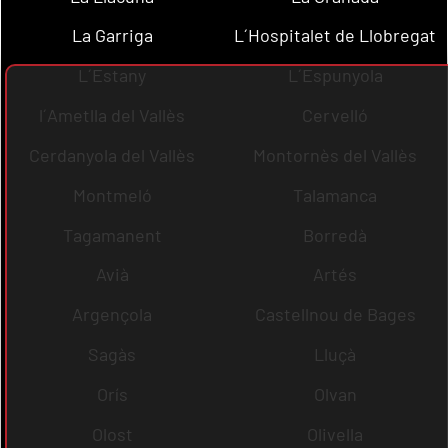
La Garriga
L´Hospitalet de Llobregat
L´Estany
L´Espunyola
l´Ametlla del Vallès
Cervelló
Cerdanyola del Vallès
Montornès del Vallès
Montmeló
Talamanca
Tagamanent
Borredà
Avià
Artés
Argençola
Castellnou de Bages
Sagàs
Lluçà
Orís
Olvan
Olost
Olivella