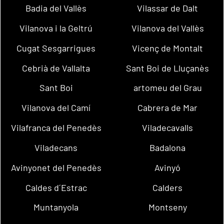
Badia del Vallès
Vilassar de Dalt
Vilanova i la Geltrú
Vilanova del Vallès
Cugat Sesgarrigues
Vicenç de Montalt
Cebrià de Vallalta
Sant Boi de Lluçanès
Sant Boi
artomeu del Grau
Vilanova del Camí
Cabrera de Mar
Vilafranca del Penedès
Viladecavalls
Viladecans
Badalona
Avinyonet del Penedès
Avinyó
Caldes d´Estrac
Calders
Muntanyola
Montseny