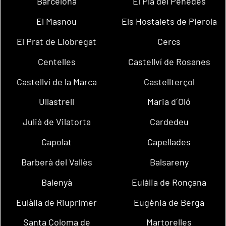
Barcelona
El Pla del Penedès
El Masnou
Els Hostalets de Pierola
El Prat de Llobregat
Cercs
Centelles
Castellví de Rosanes
Castellví de la Marca
Castellterçol
Ullastrell
Maria d´Oló
Julià de Vilatorta
Cardedeu
Capolat
Capellades
Barberà del Vallès
Balsareny
Balenyà
Eulàlia de Ronçana
Eulàlia de Riuprimer
Eugènia de Berga
Santa Coloma de
Martorelles