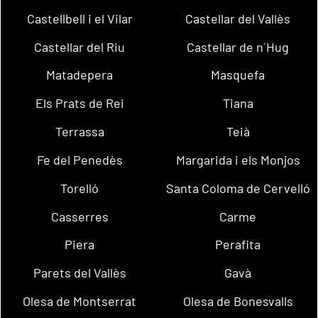
Castellbell i el Vilar
Castellar del Vallès
Castellar del Riu
Castellar de n´Hug
Matadepera
Masquefa
Els Prats de Rei
Tiana
Terrassa
Teià
Fe del Penedès
Margarida i els Monjos
Torelló
Santa Coloma de Cervelló
Casserres
Carme
Piera
Perafita
Parets del Vallès
Gavà
Olesa de Montserrat
Olesa de Bonesvalls