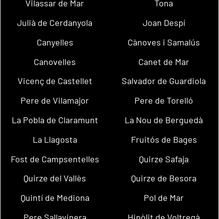
Vilassar de Mar
Tona
Julià de Cerdanyola
Joan Despí
Canyelles
Cànoves i Samalús
Canovelles
Canet de Mar
Vicenç de Castellet
Salvador de Guardiola
Pere de Vilamajor
Pere de Torelló
La Pobla de Claramunt
La Nou de Berguedà
La Llagosta
Fruitós de Bages
Fost de Campsentelles
Quirze Safaja
Quirze del Vallès
Quirze de Besora
Quintí de Mediona
Pol de Mar
Pere Sallavinera
Hipòlit de Voltregà