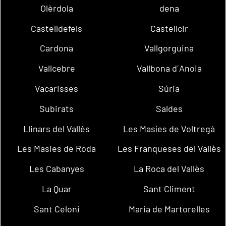
Olèrdola
dena
Castelldefels
Castellcir
Cardona
Vallgorguina
Vallcebre
Vallbona d´Anoia
Vacarisses
Súria
Subirats
Saldes
Llinars del Vallès
Les Masíes de Voltregà
Les Masies de Roda
Les Franqueses del Vallès
Les Cabanyes
La Roca del Vallès
La Quar
Sant Climent
Sant Celoni
Maria de Martorelles