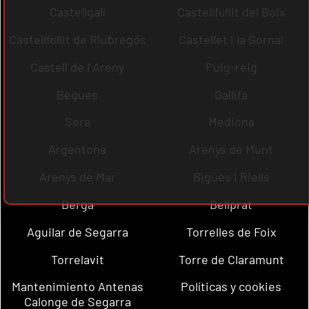
Castellgalí
Castellfullit del Boix
Castellfollit de Riubregós
Castellet i la Gornal
Castell de l´Areny
Puig-reig
Begues
Gallifa
Sora
Mediona
Argentona
Arenys de Munt
Arenys de Mar
Bigues i Riells
Berga
Bellprat
Aguilar de Segarra
Torrelles de Foix
Torrelavit
Torre de Claramunt
Mantenimiento Antenas
Políticas y cookies
Calonge de Segarra