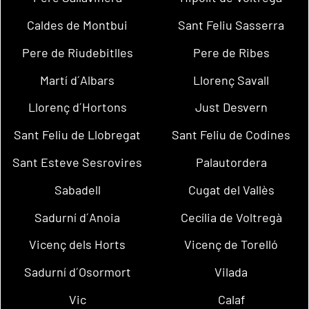
Caldes de Montbui
Sant Feliu Sasserra
Pere de Riudebitlles
Pere de Ribes
Martí d´Albars
Llorenç Savall
Llorenç d´Hortons
Just Desvern
Sant Feliu de Llobregat
Sant Feliu de Codines
Sant Esteve Sesrovires
Palautordera
Sabadell
Cugat del Vallès
Sadurní d´Anoia
Cecília de Voltregà
Vicenç dels Horts
Vicenç de Torelló
Sadurní d´Osormort
Vilada
Vic
Calaf