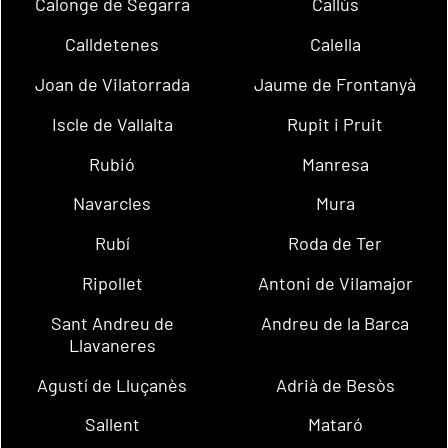
Calonge de Segarra
Callús
Calldetenes
Calella
Joan de Vilatorrada
Jaume de Frontanyà
Iscle de Vallalta
Rupit i Pruit
Rubió
Manresa
Navarcles
Mura
Rubí
Roda de Ter
Ripollet
Antoni de Vilamajor
Sant Andreu de
Andreu de la Barca
Llavaneres
Agustí de Lluçanès
Adrià de Besòs
Sallent
Mataró