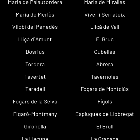
Maria de Palautordera
Maria de Miralles
Maria de Merlès
Viver i Serrateix
Vilobí del Penedès
Lliçà de Vall
Lliçà d´Amunt
El Bruc
Dosrius
Cubelles
Tordera
Abrera
Tavertet
Tavèrnoles
Taradell
Fogars de Montclús
Fogars de la Selva
Fígols
Figaró-Montmany
Esplugues de Llobregat
Gironella
El Brull
La Llacuna
La Granada