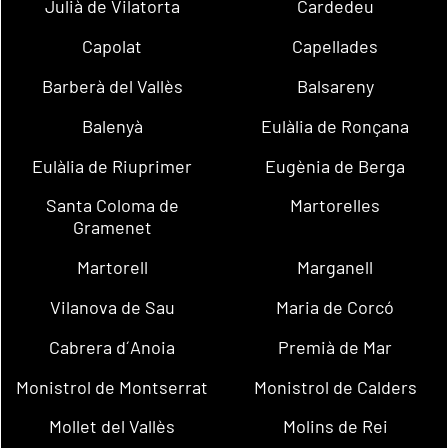
Julià de Vilatorta
Cardedeu
Capolat
Capellades
Barberà del Vallès
Balsareny
Balenyà
Eulàlia de Ronçana
Eulàlia de Riuprimer
Eugènia de Berga
Santa Coloma de
Martorelles
Gramenet
Martorell
Marganell
Vilanova de Sau
Maria de Corcó
Cabrera d´Anoia
Premià de Mar
Monistrol de Montserrat
Monistrol de Calders
Mollet del Vallès
Molins de Rei