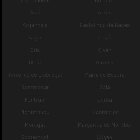
Avià
Artés
Argençola
Castellnou de Bages
Sagàs
Lluçà
Orís
Olvan
Olost
Olivella
Torrelles de Llobregat
Maria de Besora
Sentmenat
Gaià
Fontrubí
Jorba
Montmaneu
Montmajor
Montgat
Margarida de Montbui
Sobremunt
Sitges