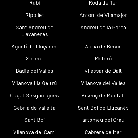
Rubí
Roda de Ter
Ripollet
Antoni de Vilamajor
Sant Andreu de
Andreu de la Barca
Llavaneres
Agustí de Lluçanès
Adrià de Besòs
Sallent
Mataró
Badia del Vallès
Vilassar de Dalt
Vilanova i la Geltrú
Vilanova del Vallès
Cugat Sesgarrigues
Vicenç de Montalt
Cebrià de Vallalta
Sant Boi de Lluçanès
Sant Boi
artomeu del Grau
Vilanova del Camí
Cabrera de Mar