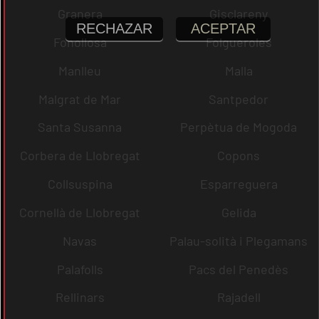
Granera
Gisclareny
RECHAZAR
ACEPTAR
Fonollosa
Folgueroles
Manlleu
Malla
Malgrat de Mar
Santpedor
Santa Susanna
Perpètua de Mogoda
Corbera de Llobregat
Copons
Collsuspina
Esparreguera
Cornellà de Llobregat
Gelida
Navas
Palau-solità i Plegamans
Palafolls
Pacs del Penedès
Rellinars
Rajadell