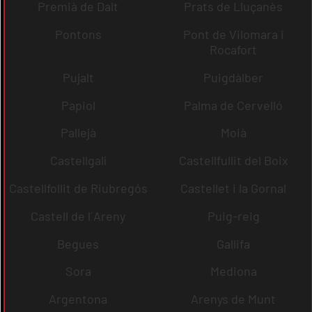
Premià de Dalt
Prats de Lluçanès
Pontons
Pont de Vilomara i
Rocafort
Pujalt
Puigdàlber
Papiol
Palma de Cervelló
Pallejà
Moià
Castellgalí
Castellfullit del Boix
Castellfollit de Riubregós
Castellet i la Gornal
Castell de l´Areny
Puig-reig
Begues
Gallifa
Sora
Mediona
Argentona
Arenys de Munt