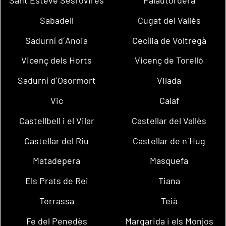
Sabadell
Cugat del Vallès
Sadurní d´Anoia
Cecília de Voltregà
Vicenç dels Horts
Vicenç de Torelló
Sadurní d´Osormort
Vilada
Vic
Calaf
Castellbell i el Vilar
Castellar del Vallès
Castellar del Riu
Castellar de n´Hug
Matadepera
Masquefa
Els Prats de Rei
Tiana
Terrassa
Teià
Fe del Penedès
Margarida i els Monjos