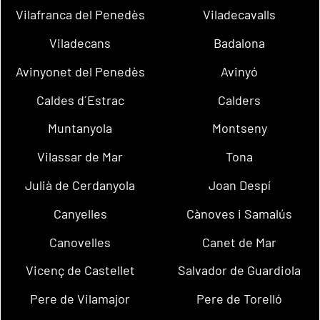
Vilafranca del Penedès
Viladecavalls
Viladecans
Badalona
Avinyonet del Penedès
Avinyó
Caldes d´Estrac
Calders
Muntanyola
Montseny
Vilassar de Mar
Tona
Julià de Cerdanyola
Joan Despí
Canyelles
Cànoves i Samalús
Canovelles
Canet de Mar
Vicenç de Castellet
Salvador de Guardiola
Pere de Vilamajor
Pere de Torelló