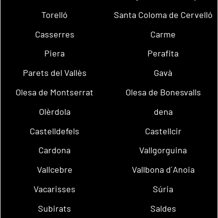
Torelló
Santa Coloma de Cervelló
Casserres
Carme
Piera
Perafita
Parets del Vallès
Gavà
Olesa de Montserrat
Olesa de Bonesvalls
Olèrdola
dena
Castelldefels
Castellcir
Cardona
Vallgorguina
Vallcebre
Vallbona d´Anoia
Vacarisses
Súria
Subirats
Saldes