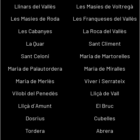
Llinars del Vallès
Les Masíes de Voltregà
Les Masies de Roda
Les Franqueses del Vallès
Les Cabanyes
La Roca del Vallès
La Quar
Sant Climent
Sant Celoni
Maria de Martorelles
Maria de Palautordera
Maria de Miralles
Maria de Merlès
Viver i Serrateix
Vilobí del Penedès
Lliçà de Vall
Lliçà d´Amunt
El Bruc
Dosrius
Cubelles
Tordera
Abrera