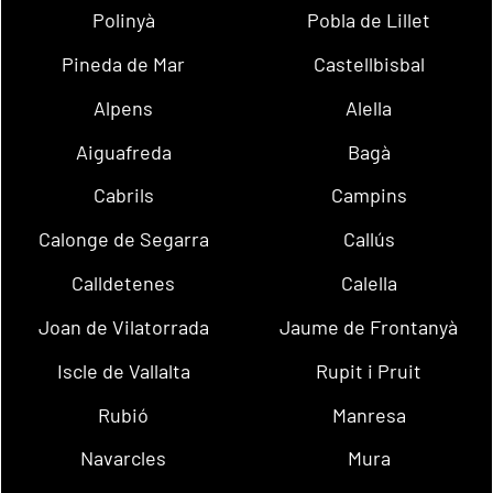
Polinyà
Pobla de Lillet
Pineda de Mar
Castellbisbal
Alpens
Alella
Aiguafreda
Bagà
Cabrils
Campins
Calonge de Segarra
Callús
Calldetenes
Calella
Joan de Vilatorrada
Jaume de Frontanyà
Iscle de Vallalta
Rupit i Pruit
Rubió
Manresa
Navarcles
Mura