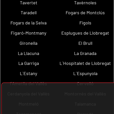
Tavertet
Tavèrnoles
Taradell
Fogars de Montclús
Fogars de la Selva
Fígols
Figaró-Montmany
Esplugues de Llobregat
Gironella
El Brull
La Llacuna
La Granada
La Garriga
L´Hospitalet de Llobregat
L´Estany
L´Espunyola
l´Ametlla del Vallès
Cervelló
Cerdanyola del Vallès
Montornès del Vallès
Montmeló
Talamanca
Tagamanent
Borredà