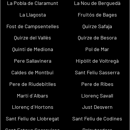
La Pobla de Claramunt
La Nou de Berguedà
La Llagosta
Fruitós de Bages
Fost de Campsentelles
Quirze Safaja
Quirze del Vallès
Quirze de Besora
Quintí de Mediona
Pol de Mar
Pere Sallavinera
Hipòlit de Voltregà
Caldes de Montbui
Sant Feliu Sasserra
Pere de Riudebitlles
Pere de Ribes
Martí d´Albars
Llorenç Savall
Llorenç d´Hortons
Just Desvern
Sant Feliu de Llobregat
Sant Feliu de Codines
Sant Esteve Sesrovires
Palautordera