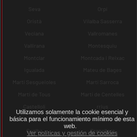
Seva
Orpí
Oristà
Vilalba Sasserra
Veciana
Vallromanes
Vallirana
Montesquiu
Montclar
Montcada i Reixac
Igualada
Mateu de Bages
Martí Sesgueioles
Martí Sarroca
Martí de Tous
Martí de Centelles
Castellolí
rrius
Utilizamos solamente la cookie esencial y
Gurb
Guardiola de Berguedà
básica para el funcionamiento mínimo de esta
web.
Gualba
Granollers
Ver políticas y gestión de cookies