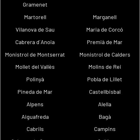
Gramenet
Martorell
Marganell
Vilanova de Sau
Maria de Corcó
Cabrera d´Anoia
Premià de Mar
Monistrol de Montserrat
Monistrol de Calders
Mollet del Vallès
Molins de Rei
Polinyà
Pobla de Lillet
Pineda de Mar
Castellbisbal
Alpens
Alella
Aiguafreda
Bagà
Cabrils
Campins