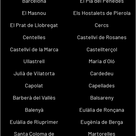
Barcelona
El Pla del Penedès
El Masnou
Els Hostalets de Pierola
El Prat de Llobregat
Cercs
Centelles
Castellví de Rosanes
Castellví de la Marca
Castellterçol
Ullastrell
Maria d´Oló
Julià de Vilatorta
Cardedeu
Capolat
Capellades
Barberà del Vallès
Balsareny
Balenyà
Eulàlia de Ronçana
Eulàlia de Riuprimer
Eugènia de Berga
Santa Coloma de
Martorelles