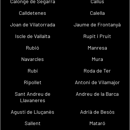
Calonge de Segarra
Callús
Calldetenes
Calella
Joan de Vilatorrada
Jaume de Frontanyà
Iscle de Vallalta
Rupit i Pruit
Rubió
Manresa
Navarcles
Mura
Rubí
Roda de Ter
Ripollet
Antoni de Vilamajor
Sant Andreu de
Andreu de la Barca
Llavaneres
Agustí de Lluçanès
Adrià de Besòs
Sallent
Mataró