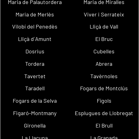
Maria de Palautordera
Maria de Miralles
Maria de Merlès
Viver i Serrateix
Vilobí del Penedès
Lliçà de Vall
Lliçà d´Amunt
El Bruc
Dosrius
Cubelles
Tordera
Abrera
Tavertet
Tavèrnoles
Taradell
Fogars de Montclús
Fogars de la Selva
Fígols
Figaró-Montmany
Esplugues de Llobregat
Gironella
El Brull
La Llacuna
La Granada