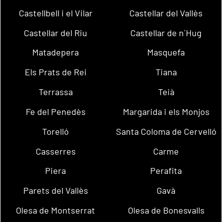
Castellbell i el Vilar
Castellar del Vallès
Castellar del Riu
Castellar de n´Hug
Matadepera
Masquefa
Els Prats de Rei
Tiana
Terrassa
Teià
Fe del Penedès
Margarida i els Monjos
Torelló
Santa Coloma de Cervelló
Casserres
Carme
Piera
Perafita
Parets del Vallès
Gavà
Olesa de Montserrat
Olesa de Bonesvalls