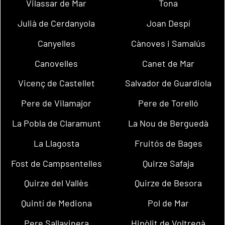
Vilassar de Mar
Tona
Julià de Cerdanyola
Joan Despí
Canyelles
Cànoves i Samalús
Canovelles
Canet de Mar
Vicenç de Castellet
Salvador de Guardiola
Pere de Vilamajor
Pere de Torelló
La Pobla de Claramunt
La Nou de Berguedà
La Llagosta
Fruitós de Bages
Fost de Campsentelles
Quirze Safaja
Quirze del Vallès
Quirze de Besora
Quintí de Mediona
Pol de Mar
Pere Sallavinera
Hipòlit de Voltregà