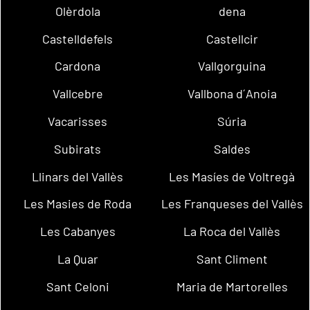
Olèrdola
dena
Castelldefels
Castellcir
Cardona
Vallgorguina
Vallcebre
Vallbona d´Anoia
Vacarisses
Súria
Subirats
Saldes
Llinars del Vallès
Les Masíes de Voltregà
Les Masies de Roda
Les Franqueses del Vallès
Les Cabanyes
La Roca del Vallès
La Quar
Sant Climent
Sant Celoni
Maria de Martorelles