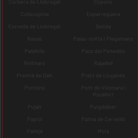
Corbera de Llobregat
Copons
Collsuspina
Esparreguera
Cornellà de Llobregat
Gelida
Navas
Palau-solità i Plegamans
Palafolls
Pacs del Penedès
Rellinars
Rajadell
Premià de Dalt
Prats de Lluçanès
Pontons
Pont de Vilomara i
Rocafort
Pujalt
Puigdàlber
Papiol
Palma de Cervelló
Pallejà
Moià