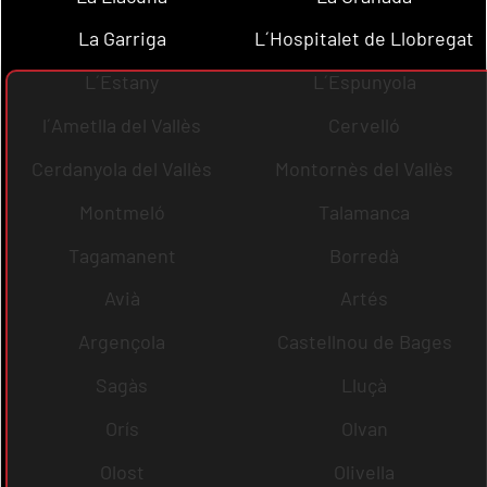
La Garriga
L´Hospitalet de Llobregat
L´Estany
L´Espunyola
l´Ametlla del Vallès
Cervelló
Cerdanyola del Vallès
Montornès del Vallès
Montmeló
Talamanca
Tagamanent
Borredà
Avià
Artés
Argençola
Castellnou de Bages
Sagàs
Lluçà
Orís
Olvan
Olost
Olivella