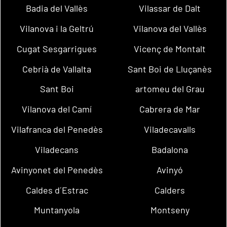
Badia del Vallès
Vilassar de Dalt
Vilanova i la Geltrú
Vilanova del Vallès
Cugat Sesgarrigues
Vicenç de Montalt
Cebrià de Vallalta
Sant Boi de Lluçanès
Sant Boi
artomeu del Grau
Vilanova del Camí
Cabrera de Mar
Vilafranca del Penedès
Viladecavalls
Viladecans
Badalona
Avinyonet del Penedès
Avinyó
Caldes d´Estrac
Calders
Muntanyola
Montseny