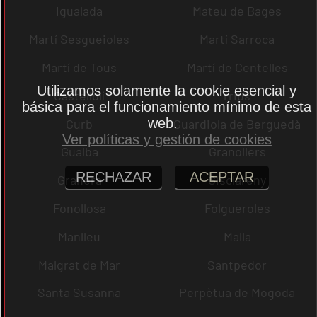
Igualada
Mateu de Bages
Martí Sesgueioles
Martí Sarroca
Martí de Tous
Martí de Centelles
Utilizamos solamente la cookie esencial y
Castellolí
rrius
básica para el funcionamiento mínimo de esta
web.
Gurb
Guardiola de Berguedà
Ver políticas y gestión de cookies
Gualba
Granollers
RECHAZAR
ACEPTAR
Granera
Gisclareny
Fonollosa
Folgueroles
Manlleu
Malla
Malgrat de Mar
Santpedor
Santa Susanna
Perpètua de Mogoda