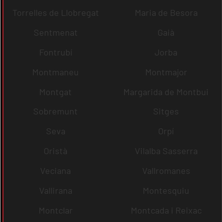
Torrelles de Llobregat
Maria de Besora
Sentmenat
Gaià
Fontrubí
Jorba
Montmaneu
Montmajor
Montgat
Margarida de Montbui
Sobremunt
Sitges
Seva
Orpí
Oristà
Vilalba Sasserra
Veciana
Vallromanes
Vallirana
Montesquiu
Montclar
Montcada i Reixac