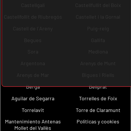
Castellgalí
Castellfullit del Boix
Castellfollit de Riubregós
Castellet i la Gornal
Castell de l´Areny
Puig-reig
Begues
Gallifa
Sora
Mediona
Argentona
Arenys de Munt
Arenys de Mar
Bigues i Riells
Berga
Bellprat
Aguilar de Segarra
Torrelles de Foix
Torrelavit
Torre de Claramunt
Mantenimiento Antenas
Políticas y cookies
Mollet del Vallès