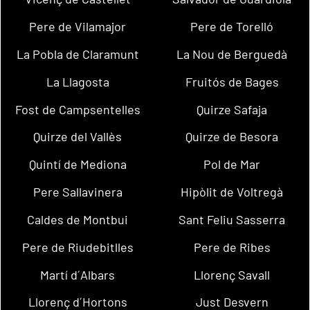
Pere de Vilamajor
Pere de Torelló
La Pobla de Claramunt
La Nou de Berguedà
La Llagosta
Fruitós de Bages
Fost de Campsentelles
Quirze Safaja
Quirze del Vallès
Quirze de Besora
Quintí de Mediona
Pol de Mar
Pere Sallavinera
Hipòlit de Voltregà
Caldes de Montbui
Sant Feliu Sasserra
Pere de Riudebitlles
Pere de Ribes
Martí d´Albars
Llorenç Savall
Llorenç d´Hortons
Just Desvern