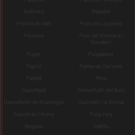
Rellinars
Rajadell
Premià de Dalt
Prats de Lluçanès
Pontons
Pont de Vilomara i
Rocafort
Pujalt
Puigdàlber
Papiol
Palma de Cervelló
Pallejà
Moià
Castellgalí
Castellfullit del Boix
Castellfollit de Riubregós
Castellet i la Gornal
Castell de l´Areny
Puig-reig
Begues
Gallifa