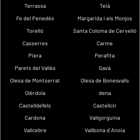
Terrassa
Teià
Fe del Penedès
Margarida i els Monjos
Torelló
Santa Coloma de Cervelló
Casserres
Carme
Piera
Perafita
Parets del Vallès
Gavà
Olesa de Montserrat
Olesa de Bonesvalls
Olèrdola
dena
Castelldefels
Castellcir
Cardona
Vallgorguina
Vallcebre
Vallbona d´Anoia