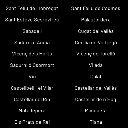
Sant Feliu de Llobregat
Sant Feliu de Codines
Sant Esteve Sesrovires
Palautordera
Sabadell
Cugat del Vallès
Sadurní d´Anoia
Cecília de Voltregà
Vicenç dels Horts
Vicenç de Torelló
Sadurní d´Osormort
Vilada
Vic
Calaf
Castellbell i el Vilar
Castellar del Vallès
Castellar del Riu
Castellar de n´Hug
Matadepera
Masquefa
Els Prats de Rei
Tiana