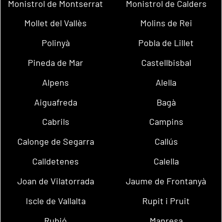
Monistrol de Montserrat
Monistrol de Calders
Mollet del Vallès
Molins de Rei
Polinyà
Pobla de Lillet
Pineda de Mar
Castellbisbal
Alpens
Alella
Aiguafreda
Bagà
Cabrils
Campins
Calonge de Segarra
Callús
Calldetenes
Calella
Joan de Vilatorrada
Jaume de Frontanyà
Iscle de Vallalta
Rupit i Pruit
Rubió
Manresa