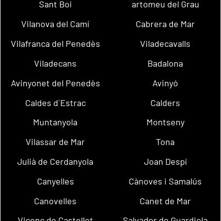
Sant Boi
artomeu del Grau
Vilanova del Camí
Cabrera de Mar
Vilafranca del Penedès
Viladecavalls
Viladecans
Badalona
Avinyonet del Penedès
Avinyó
Caldes d´Estrac
Calders
Muntanyola
Montseny
Vilassar de Mar
Tona
Julià de Cerdanyola
Joan Despí
Canyelles
Cànoves i Samalús
Canovelles
Canet de Mar
Vicenç de Castellet
Salvador de Guardiola