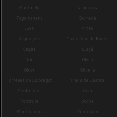
Montmeló
Talamanca
Tagamanent
Borredà
Avià
Artés
Argençola
Castellnou de Bages
Sagàs
Lluçà
Orís
Olvan
Olost
Olivella
Torrelles de Llobregat
Maria de Besora
Sentmenat
Gaià
Fontrubí
Jorba
Montmaneu
Montmajor