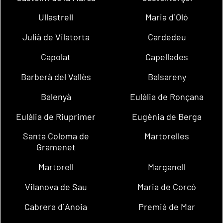
Ullastrell
Maria d´Oló
Julià de Vilatorta
Cardedeu
Capolat
Capellades
Barberà del Vallès
Balsareny
Balenyà
Eulàlia de Ronçana
Eulàlia de Riuprimer
Eugènia de Berga
Santa Coloma de
Martorelles
Gramenet
Martorell
Marganell
Vilanova de Sau
Maria de Corcó
Cabrera d´Anoia
Premià de Mar