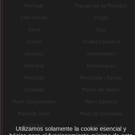
Montgat
Margarida de Montbui
Sobremunt
Sitges
Seva
Orpí
Oristà
Vilalba Sasserra
Veciana
Vallromanes
Vallirana
Montesquiu
Montclar
Montcada i Reixac
Igualada
Mateu de Bages
Martí Sesgueioles
Martí Sarroca
Martí de Tous
Martí de Centelles
Castellolí
rrius
Utilizamos solamente la cookie esencial y