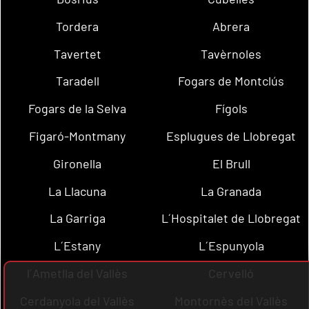
Tordera
Abrera
Tavertet
Tavèrnoles
Taradell
Fogars de Montclús
Fogars de la Selva
Fígols
Figaró-Montmany
Esplugues de Llobregat
Gironella
El Brull
La Llacuna
La Granada
La Garriga
L´Hospitalet de Llobregat
L´Estany
L´Espunyola
l´Ametlla del Vallès
Cervelló
Cerdanyola del Vallès
Montornès del Vallès