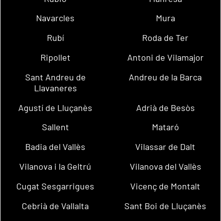
Navarcles
Mura
Rubí
Roda de Ter
Ripollet
Antoni de Vilamajor
Sant Andreu de
Andreu de la Barca
Llavaneres
Agustí de Lluçanès
Adrià de Besòs
Sallent
Mataró
Badia del Vallès
Vilassar de Dalt
Vilanova i la Geltrú
Vilanova del Vallès
Cugat Sesgarrigues
Vicenç de Montalt
Cebrià de Vallalta
Sant Boi de Lluçanès