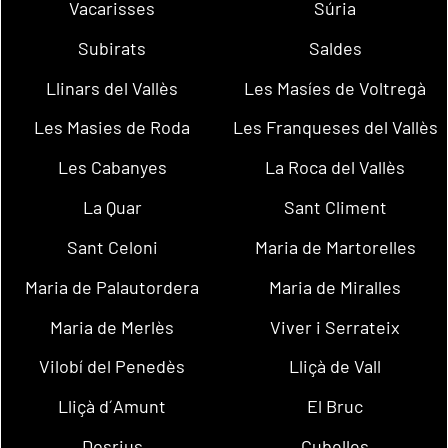
Vacarisses
Súria
Subirats
Saldes
Llinars del Vallès
Les Masíes de Voltregà
Les Masies de Roda
Les Franqueses del Vallès
Les Cabanyes
La Roca del Vallès
La Quar
Sant Climent
Sant Celoni
Maria de Martorelles
Maria de Palautordera
Maria de Miralles
Maria de Merlès
Viver i Serrateix
Vilobí del Penedès
Lliçà de Vall
Lliçà d´Amunt
El Bruc
Dosrius
Cubelles