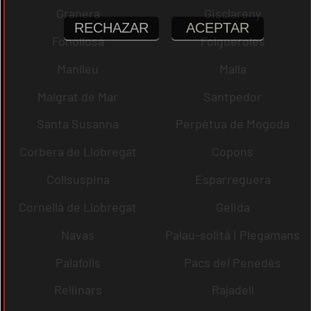
Granera
Gisclareny
RECHAZAR
ACEPTAR
Fonollosa
Folgueroles
Manlleu
Malla
Malgrat de Mar
Santpedor
Santa Susanna
Perpètua de Mogoda
Corbera de Llobregat
Copons
Collsuspina
Esparreguera
Cornellà de Llobregat
Gelida
Navas
Palau-solità i Plegamans
Palafolls
Pacs del Penedès
Rellinars
Rajadell