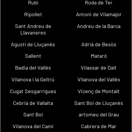
Rubí
Roda de Ter
Ripollet
Antoni de Vilamajor
Sant Andreu de
Andreu de la Barca
Llavaneres
Agustí de Lluçanès
Adrià de Besòs
Sallent
Mataró
Badia del Vallès
Vilassar de Dalt
Vilanova i la Geltrú
Vilanova del Vallès
Cugat Sesgarrigues
Vicenç de Montalt
Cebrià de Vallalta
Sant Boi de Lluçanès
Sant Boi
artomeu del Grau
Vilanova del Camí
Cabrera de Mar