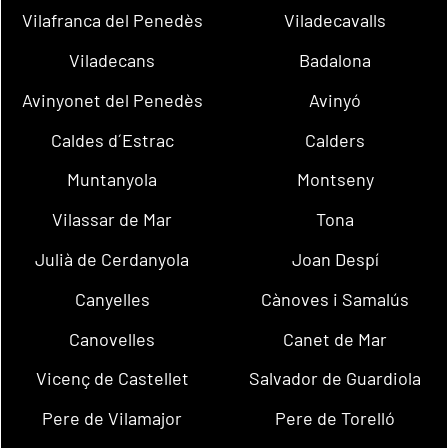
Vilafranca del Penedès
Viladecavalls
Viladecans
Badalona
Avinyonet del Penedès
Avinyó
Caldes d´Estrac
Calders
Muntanyola
Montseny
Vilassar de Mar
Tona
Julià de Cerdanyola
Joan Despí
Canyelles
Cànoves i Samalús
Canovelles
Canet de Mar
Vicenç de Castellet
Salvador de Guardiola
Pere de Vilamajor
Pere de Torelló