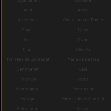
Avià
Artés
Argençola
Castellnou de Bages
Sagàs
Lluçà
Orís
Olvan
Olost
Olivella
Torrelles de Llobregat
Maria de Besora
Sentmenat
Gaià
Fontrubí
Jorba
Montmaneu
Montmajor
Montgat
Margarida de Montbui
Sobremunt
Sitges