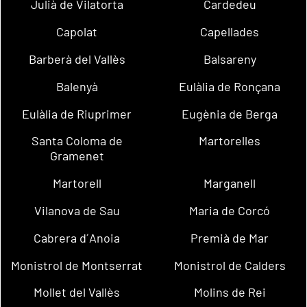
Julià de Vilatorta
Cardedeu
Capolat
Capellades
Barberà del Vallès
Balsareny
Balenyà
Eulàlia de Ronçana
Eulàlia de Riuprimer
Eugènia de Berga
Santa Coloma de
Martorelles
Gramenet
Martorell
Marganell
Vilanova de Sau
Maria de Corcó
Cabrera d´Anoia
Premià de Mar
Monistrol de Montserrat
Monistrol de Calders
Mollet del Vallès
Molins de Rei