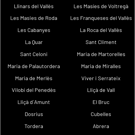
Llinars del Vallès
Les Masíes de Voltregà
Les Masies de Roda
Les Franqueses del Vallès
Les Cabanyes
La Roca del Vallès
La Quar
Sant Climent
Sant Celoni
Maria de Martorelles
Maria de Palautordera
Maria de Miralles
Maria de Merlès
Viver i Serrateix
Vilobí del Penedès
Lliçà de Vall
Lliçà d´Amunt
El Bruc
Dosrius
Cubelles
Tordera
Abrera