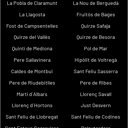
La Pobla de Claramunt
La Nou de Berguedà
La Llagosta
Fruitós de Bages
Fost de Campsentelles
Quirze Safaja
Quirze del Vallès
Quirze de Besora
Quintí de Mediona
Pol de Mar
Pere Sallavinera
Hipòlit de Voltregà
Caldes de Montbui
Sant Feliu Sasserra
Pere de Riudebitlles
Pere de Ribes
Martí d´Albars
Llorenç Savall
Llorenç d´Hortons
Just Desvern
Sant Feliu de Llobregat
Sant Feliu de Codines
Sant Esteve Sesrovires
Palautordera