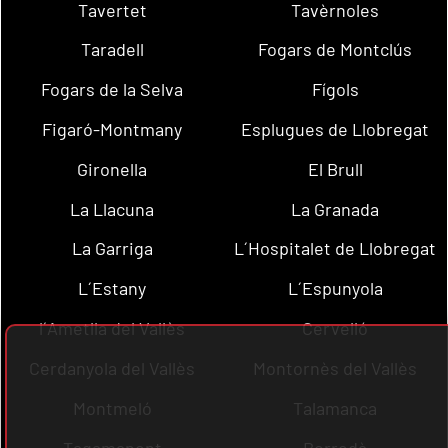
Tavertet
Tavèrnoles
Taradell
Fogars de Montclús
Fogars de la Selva
Fígols
Figaró-Montmany
Esplugues de Llobregat
Gironella
El Brull
La Llacuna
La Granada
La Garriga
L´Hospitalet de Llobregat
L´Estany
L´Espunyola
l´Ametlla del Vallès
Cervelló
Cerdanyola del Vallès
Montornès del Vallès
Montmeló
Talamanca
Tagamanent
Borredà