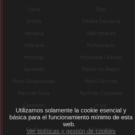
Seva
Orpí
Oristà
Vilalba Sasserra
Veciana
Vallromanes
Vallirana
Montesquiu
Montclar
Montcada i Reixac
Igualada
Mateu de Bages
Martí Sesgueioles
Martí Sarroca
Martí de Tous
Martí de Centelles
Castellolí
rrius
Utilizamos solamente la cookie esencial y
Gurb
Guardiola de Berguedà
básica para el funcionamiento mínimo de esta
web.
Gualba
Granollers
Ver políticas y gestión de cookies