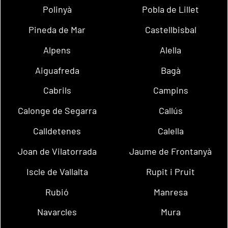
Polinyà
Pobla de Lillet
Pineda de Mar
Castellbisbal
Alpens
Alella
Aiguafreda
Bagà
Cabrils
Campins
Calonge de Segarra
Callús
Calldetenes
Calella
Joan de Vilatorrada
Jaume de Frontanyà
Iscle de Vallalta
Rupit i Pruit
Rubió
Manresa
Navarcles
Mura