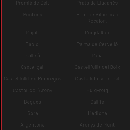
Premià de Dalt
Prats de Lluçanès
Pontons
Pont de Vilomara i
Rocafort
Pujalt
Puigdàlber
Papiol
Palma de Cervelló
Pallejà
Moià
Castellgalí
Castellfullit del Boix
Castellfollit de Riubregós
Castellet i la Gornal
Castell de l´Areny
Puig-reig
Begues
Gallifa
Sora
Mediona
Argentona
Arenys de Munt