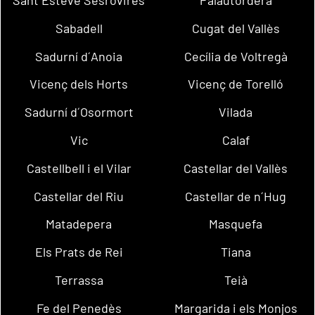
Sabadell
Cugat del Vallès
Sadurní d´Anoia
Cecília de Voltregà
Vicenç dels Horts
Vicenç de Torelló
Sadurní d´Osormort
Vilada
Vic
Calaf
Castellbell i el Vilar
Castellar del Vallès
Castellar del Riu
Castellar de n´Hug
Matadepera
Masquefa
Els Prats de Rei
Tiana
Terrassa
Teià
Fe del Penedès
Margarida i els Monjos