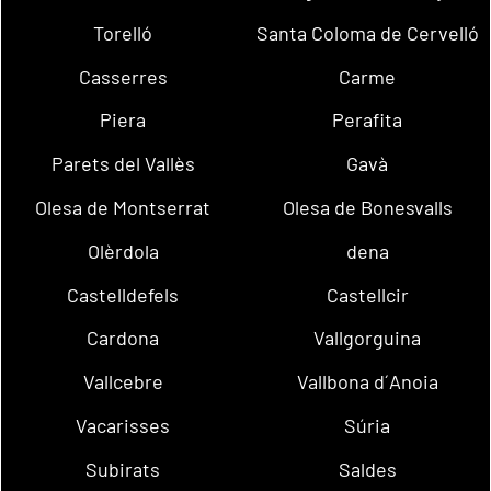
Torelló
Santa Coloma de Cervelló
Casserres
Carme
Piera
Perafita
Parets del Vallès
Gavà
Olesa de Montserrat
Olesa de Bonesvalls
Olèrdola
dena
Castelldefels
Castellcir
Cardona
Vallgorguina
Vallcebre
Vallbona d´Anoia
Vacarisses
Súria
Subirats
Saldes