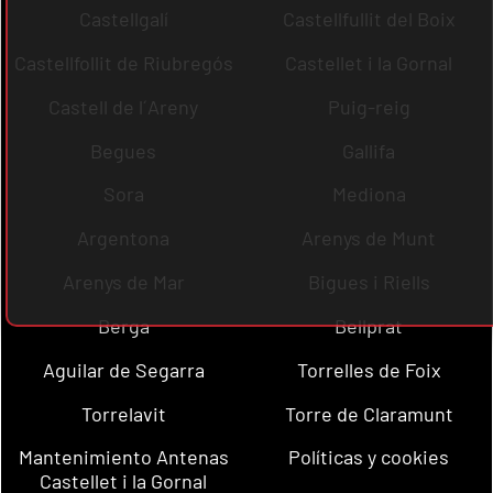
Castellgalí
Castellfullit del Boix
Castellfollit de Riubregós
Castellet i la Gornal
Castell de l´Areny
Puig-reig
Begues
Gallifa
Sora
Mediona
Argentona
Arenys de Munt
Arenys de Mar
Bigues i Riells
Berga
Bellprat
Aguilar de Segarra
Torrelles de Foix
Torrelavit
Torre de Claramunt
Mantenimiento Antenas
Políticas y cookies
Castellet i la Gornal