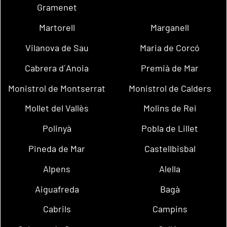
Gramenet
Martorell
Marganell
Vilanova de Sau
Maria de Corcó
Cabrera d´Anoia
Premià de Mar
Monistrol de Montserrat
Monistrol de Calders
Mollet del Vallès
Molins de Rei
Polinyà
Pobla de Lillet
Pineda de Mar
Castellbisbal
Alpens
Alella
Aiguafreda
Bagà
Cabrils
Campins