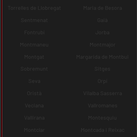
Torrelles de Llobregat
Maria de Besora
Sentmenat
Gaià
Fontrubí
Jorba
Montmaneu
Montmajor
Montgat
Margarida de Montbui
Sobremunt
Sitges
Seva
Orpí
Oristà
Vilalba Sasserra
Veciana
Vallromanes
Vallirana
Montesquiu
Montclar
Montcada i Reixac