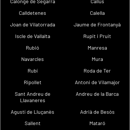
Calonge de Segarra
Callús
Calldetenes
Calella
Joan de Vilatorrada
Jaume de Frontanyà
Iscle de Vallalta
Rupit i Pruit
Rubió
Manresa
Navarcles
Mura
Rubí
Roda de Ter
Ripollet
Antoni de Vilamajor
Sant Andreu de
Andreu de la Barca
Llavaneres
Agustí de Lluçanès
Adrià de Besòs
Sallent
Mataró