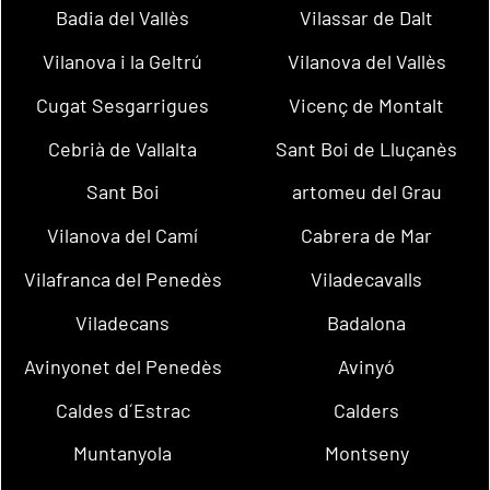
Badia del Vallès
Vilassar de Dalt
Vilanova i la Geltrú
Vilanova del Vallès
Cugat Sesgarrigues
Vicenç de Montalt
Cebrià de Vallalta
Sant Boi de Lluçanès
Sant Boi
artomeu del Grau
Vilanova del Camí
Cabrera de Mar
Vilafranca del Penedès
Viladecavalls
Viladecans
Badalona
Avinyonet del Penedès
Avinyó
Caldes d´Estrac
Calders
Muntanyola
Montseny