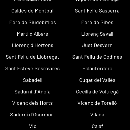
Caldes de Montbui
Sant Feliu Sasserra
Pere de Riudebitlles
Pere de Ribes
Martí d´Albars
Llorenç Savall
Llorenç d´Hortons
Just Desvern
Sant Feliu de Llobregat
Sant Feliu de Codines
Sant Esteve Sesrovires
Palautordera
Sabadell
Cugat del Vallès
Sadurní d´Anoia
Cecília de Voltregà
Vicenç dels Horts
Vicenç de Torelló
Sadurní d´Osormort
Vilada
Vic
Calaf