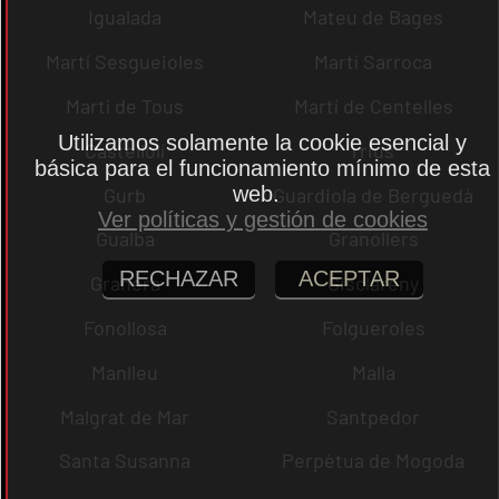
Igualada
Mateu de Bages
Martí Sesgueioles
Martí Sarroca
Martí de Tous
Martí de Centelles
Utilizamos solamente la cookie esencial y
Castellolí
rrius
básica para el funcionamiento mínimo de esta
web.
Gurb
Guardiola de Berguedà
Ver políticas y gestión de cookies
Gualba
Granollers
RECHAZAR
ACEPTAR
Granera
Gisclareny
Fonollosa
Folgueroles
Manlleu
Malla
Malgrat de Mar
Santpedor
Santa Susanna
Perpètua de Mogoda