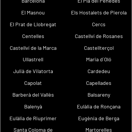
Barcelona
El Pla del Penedès
El Masnou
Els Hostalets de Pierola
El Prat de Llobregat
Cercs
Centelles
Castellví de Rosanes
Castellví de la Marca
Castellterçol
Ullastrell
Maria d´Oló
Julià de Vilatorta
Cardedeu
Capolat
Capellades
Barberà del Vallès
Balsareny
Balenyà
Eulàlia de Ronçana
Eulàlia de Riuprimer
Eugènia de Berga
Santa Coloma de
Martorelles