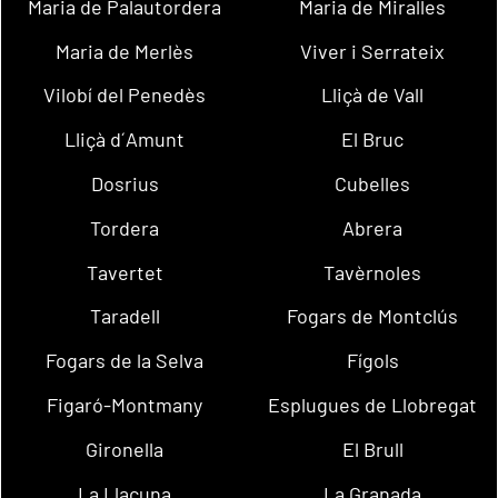
Maria de Palautordera
Maria de Miralles
Maria de Merlès
Viver i Serrateix
Vilobí del Penedès
Lliçà de Vall
Lliçà d´Amunt
El Bruc
Dosrius
Cubelles
Tordera
Abrera
Tavertet
Tavèrnoles
Taradell
Fogars de Montclús
Fogars de la Selva
Fígols
Figaró-Montmany
Esplugues de Llobregat
Gironella
El Brull
La Llacuna
La Granada