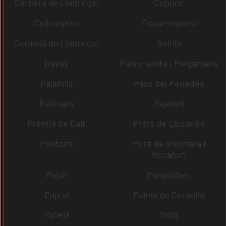
Corbera de Llobregat
Copons
Collsuspina
Esparreguera
Cornellà de Llobregat
Gelida
Navas
Palau-solità i Plegamans
Palafolls
Pacs del Penedès
Rellinars
Rajadell
Premià de Dalt
Prats de Lluçanès
Pontons
Pont de Vilomara i
Rocafort
Pujalt
Puigdàlber
Papiol
Palma de Cervelló
Pallejà
Moià