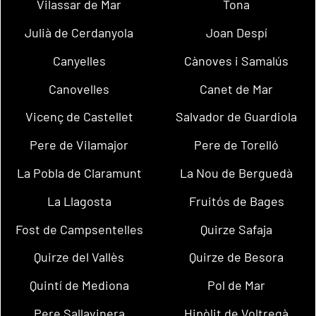
Vilassar de Mar
Tona
Julià de Cerdanyola
Joan Despí
Canyelles
Cànoves i Samalús
Canovelles
Canet de Mar
Vicenç de Castellet
Salvador de Guardiola
Pere de Vilamajor
Pere de Torelló
La Pobla de Claramunt
La Nou de Berguedà
La Llagosta
Fruitós de Bages
Fost de Campsentelles
Quirze Safaja
Quirze del Vallès
Quirze de Besora
Quintí de Mediona
Pol de Mar
Pere Sallavinera
Hipòlit de Voltregà