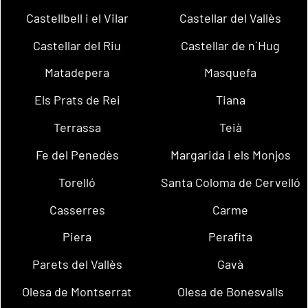
Castellbell i el Vilar
Castellar del Vallès
Castellar del Riu
Castellar de n´Hug
Matadepera
Masquefa
Els Prats de Rei
Tiana
Terrassa
Teià
Fe del Penedès
Margarida i els Monjos
Torelló
Santa Coloma de Cervelló
Casserres
Carme
Piera
Perafita
Parets del Vallès
Gavà
Olesa de Montserrat
Olesa de Bonesvalls