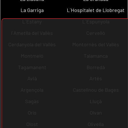
La Garriga
L´Hospitalet de Llobregat
L´Estany
L´Espunyola
l´Ametlla del Vallès
Cervelló
Cerdanyola del Vallès
Montornès del Vallès
Montmeló
Talamanca
Tagamanent
Borredà
Avià
Artés
Argençola
Castellnou de Bages
Sagàs
Lluçà
Orís
Olvan
Olost
Olivella