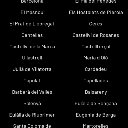
Barcelona
El Pla del Penedès
El Masnou
Els Hostalets de Pierola
El Prat de Llobregat
Cercs
Centelles
Castellví de Rosanes
Castellví de la Marca
Castellterçol
Ullastrell
Maria d´Oló
Julià de Vilatorta
Cardedeu
Capolat
Capellades
Barberà del Vallès
Balsareny
Balenyà
Eulàlia de Ronçana
Eulàlia de Riuprimer
Eugènia de Berga
Santa Coloma de
Martorelles