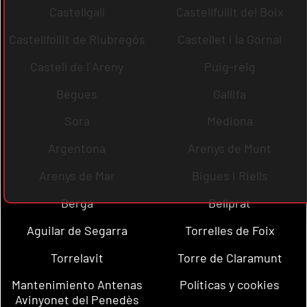
Castellgalí
Castellfullit del Boix
Castellfollit de Riubregós
Castellet i la Gornal
Castell de l´Areny
Puig-reig
Begues
Gallifa
Sora
Mediona
Argentona
Arenys de Munt
Arenys de Mar
Bigues i Riells
Berga
Bellprat
Aguilar de Segarra
Torrelles de Foix
Torrelavit
Torre de Claramunt
Mantenimiento Antenas
Políticas y cookies
Avinyonet del Penedès