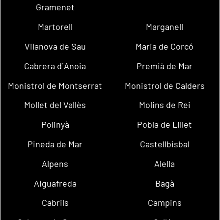
Gramenet
Martorell
Marganell
Vilanova de Sau
Maria de Corcó
Cabrera d´Anoia
Premià de Mar
Monistrol de Montserrat
Monistrol de Calders
Mollet del Vallès
Molins de Rei
Polinyà
Pobla de Lillet
Pineda de Mar
Castellbisbal
Alpens
Alella
Aiguafreda
Bagà
Cabrils
Campins