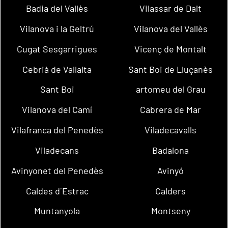
Badia del Vallès
Vilassar de Dalt
Vilanova i la Geltrú
Vilanova del Vallès
Cugat Sesgarrigues
Vicenç de Montalt
Cebrià de Vallalta
Sant Boi de Lluçanès
Sant Boi
artomeu del Grau
Vilanova del Camí
Cabrera de Mar
Vilafranca del Penedès
Viladecavalls
Viladecans
Badalona
Avinyonet del Penedès
Avinyó
Caldes d´Estrac
Calders
Muntanyola
Montseny