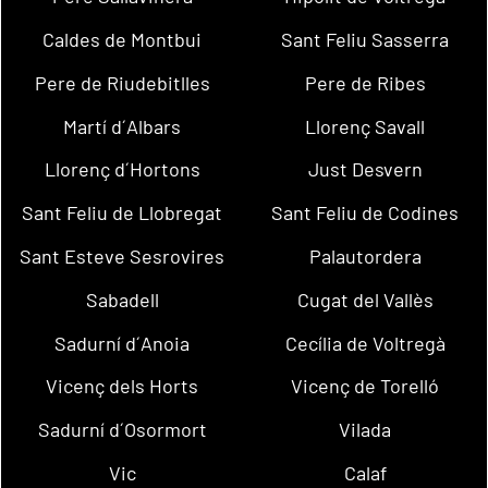
Caldes de Montbui
Sant Feliu Sasserra
Pere de Riudebitlles
Pere de Ribes
Martí d´Albars
Llorenç Savall
Llorenç d´Hortons
Just Desvern
Sant Feliu de Llobregat
Sant Feliu de Codines
Sant Esteve Sesrovires
Palautordera
Sabadell
Cugat del Vallès
Sadurní d´Anoia
Cecília de Voltregà
Vicenç dels Horts
Vicenç de Torelló
Sadurní d´Osormort
Vilada
Vic
Calaf