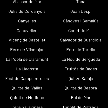
Vilassar de Mar
Tona
Julià de Cerdanyola
Joan Despí
Canyelles
Cànoves i Samalús
Canovelles
Canet de Mar
Vicenç de Castellet
Salvador de Guardiola
Pere de Vilamajor
Pere de Torelló
La Pobla de Claramunt
La Nou de Berguedà
La Llagosta
Fruitós de Bages
Fost de Campsentelles
Quirze Safaja
Quirze del Vallès
Quirze de Besora
Quintí de Mediona
Pol de Mar
Pere Sallavinera
Hipòlit de Voltregà