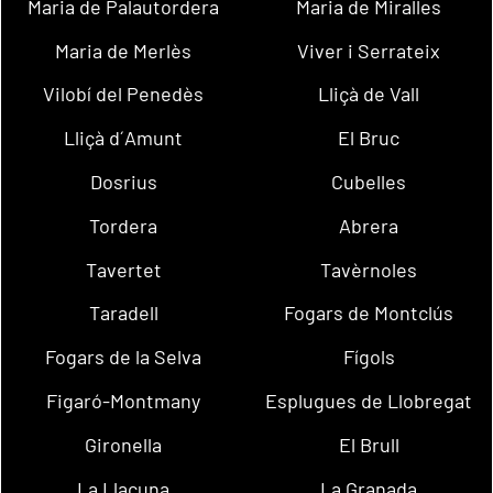
Maria de Palautordera
Maria de Miralles
Maria de Merlès
Viver i Serrateix
Vilobí del Penedès
Lliçà de Vall
Lliçà d´Amunt
El Bruc
Dosrius
Cubelles
Tordera
Abrera
Tavertet
Tavèrnoles
Taradell
Fogars de Montclús
Fogars de la Selva
Fígols
Figaró-Montmany
Esplugues de Llobregat
Gironella
El Brull
La Llacuna
La Granada