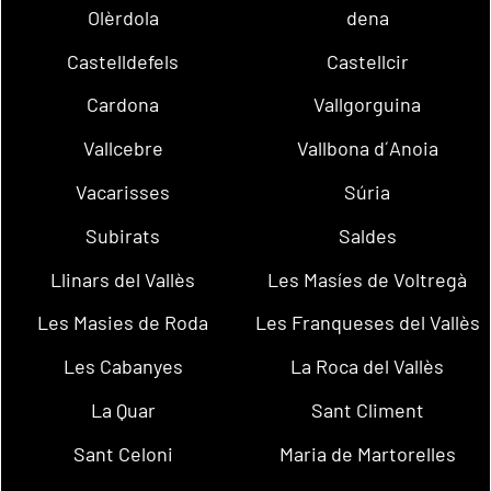
Olèrdola
dena
Castelldefels
Castellcir
Cardona
Vallgorguina
Vallcebre
Vallbona d´Anoia
Vacarisses
Súria
Subirats
Saldes
Llinars del Vallès
Les Masíes de Voltregà
Les Masies de Roda
Les Franqueses del Vallès
Les Cabanyes
La Roca del Vallès
La Quar
Sant Climent
Sant Celoni
Maria de Martorelles