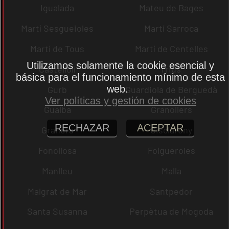
Igualada
Mateu de Bages
Martí Sesgueioles
Martí Sarroca
Martí de Tous
Martí de Centelles
Utilizamos solamente la cookie esencial y
Castellolí
rrius
básica para el funcionamiento mínimo de esta
web.
Gurb
Guardiola de Berguedà
Ver políticas y gestión de cookies
Gualba
Granollers
RECHAZAR
ACEPTAR
Granera
Gisclareny
Fonollosa
Folgueroles
Manlleu
Malla
Malgrat de Mar
Santpedor
Santa Susanna
Perpètua de Mogoda