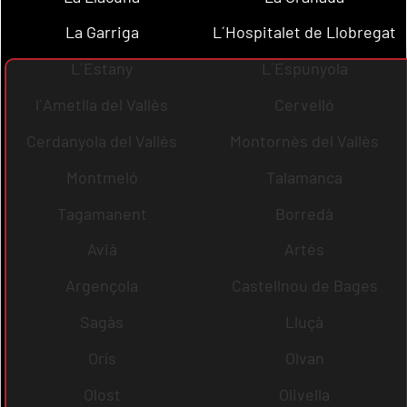
La Garriga
L´Hospitalet de Llobregat
L´Estany
L´Espunyola
l´Ametlla del Vallès
Cervelló
Cerdanyola del Vallès
Montornès del Vallès
Montmeló
Talamanca
Tagamanent
Borredà
Avià
Artés
Argençola
Castellnou de Bages
Sagàs
Lluçà
Orís
Olvan
Olost
Olivella