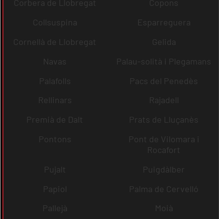
Corbera de Llobregat
Copons
Collsuspina
Esparreguera
Cornellà de Llobregat
Gelida
Navas
Palau-solità i Plegamans
Palafolls
Pacs del Penedès
Rellinars
Rajadell
Premià de Dalt
Prats de Lluçanès
Pontons
Pont de Vilomara i
Rocafort
Pujalt
Puigdàlber
Papiol
Palma de Cervelló
Pallejà
Moià