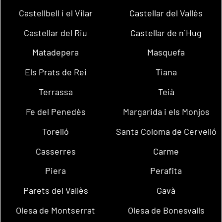
Castellbell i el Vilar
Castellar del Vallès
Castellar del Riu
Castellar de n´Hug
Matadepera
Masquefa
Els Prats de Rei
Tiana
Terrassa
Teià
Fe del Penedès
Margarida i els Monjos
Torelló
Santa Coloma de Cervelló
Casserres
Carme
Piera
Perafita
Parets del Vallès
Gavà
Olesa de Montserrat
Olesa de Bonesvalls