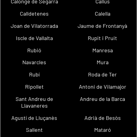
Calonge de Segarra
Callús
Calldetenes
Calella
Joan de Vilatorrada
Jaume de Frontanyà
Iscle de Vallalta
Rupit i Pruit
Rubió
Manresa
Navarcles
Mura
Rubí
Roda de Ter
Ripollet
Antoni de Vilamajor
Sant Andreu de
Andreu de la Barca
Llavaneres
Agustí de Lluçanès
Adrià de Besòs
Sallent
Mataró