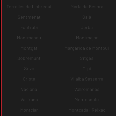
Torrelles de Llobregat
Maria de Besora
Sentmenat
Gaià
Fontrubí
Jorba
Montmaneu
Montmajor
Montgat
Margarida de Montbui
Sobremunt
Sitges
Seva
Orpí
Oristà
Vilalba Sasserra
Veciana
Vallromanes
Vallirana
Montesquiu
Montclar
Montcada i Reixac