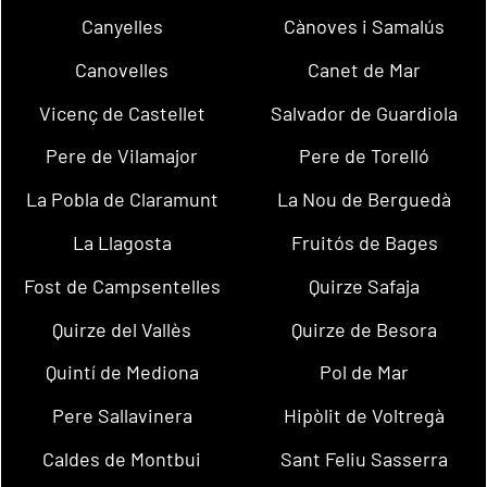
Canyelles
Cànoves i Samalús
Canovelles
Canet de Mar
Vicenç de Castellet
Salvador de Guardiola
Pere de Vilamajor
Pere de Torelló
La Pobla de Claramunt
La Nou de Berguedà
La Llagosta
Fruitós de Bages
Fost de Campsentelles
Quirze Safaja
Quirze del Vallès
Quirze de Besora
Quintí de Mediona
Pol de Mar
Pere Sallavinera
Hipòlit de Voltregà
Caldes de Montbui
Sant Feliu Sasserra