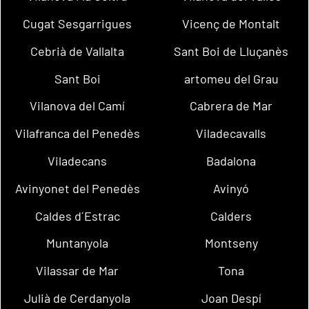
Cugat Sesgarrigues
Vicenç de Montalt
Cebrià de Vallalta
Sant Boi de Lluçanès
Sant Boi
artomeu del Grau
Vilanova del Camí
Cabrera de Mar
Vilafranca del Penedès
Viladecavalls
Viladecans
Badalona
Avinyonet del Penedès
Avinyó
Caldes d´Estrac
Calders
Muntanyola
Montseny
Vilassar de Mar
Tona
Julià de Cerdanyola
Joan Despí