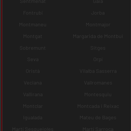
Sentmenat
Gaià
Fontrubí
Jorba
Montmaneu
Montmajor
Montgat
Margarida de Montbui
Sobremunt
Sitges
Seva
Orpí
Oristà
Vilalba Sasserra
Veciana
Vallromanes
Vallirana
Montesquiu
Montclar
Montcada i Reixac
Igualada
Mateu de Bages
Martí Sesgueioles
Martí Sarroca