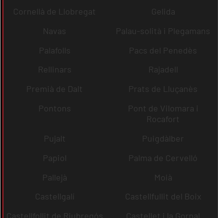
Cornellà de Llobregat
Gelida
Navas
Palau-solità i Plegamans
Palafolls
Pacs del Penedès
Rellinars
Rajadell
Premià de Dalt
Prats de Lluçanès
Pontons
Pont de Vilomara i
Rocafort
Pujalt
Puigdàlber
Papiol
Palma de Cervelló
Pallejà
Moià
Castellgalí
Castellfullit del Boix
Castellfollit de Riubregós
Castellet i la Gornal