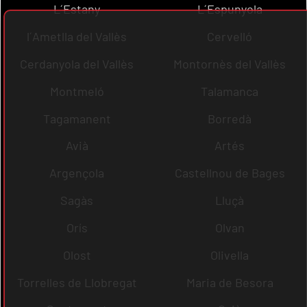
L´Estany
L´Espunyola
l´Ametlla del Vallès
Cervelló
Cerdanyola del Vallès
Montornès del Vallès
Montmeló
Talamanca
Tagamanent
Borredà
Avià
Artés
Argençola
Castellnou de Bages
Sagàs
Lluçà
Orís
Olvan
Olost
Olivella
Torrelles de Llobregat
Maria de Besora