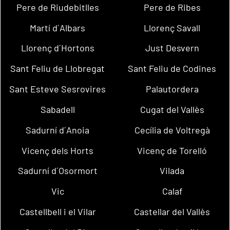
Pere de Riudebitlles
Pere de Ribes
Martí d´Albars
Llorenç Savall
Llorenç d´Hortons
Just Desvern
Sant Feliu de Llobregat
Sant Feliu de Codines
Sant Esteve Sesrovires
Palautordera
Sabadell
Cugat del Vallès
Sadurní d´Anoia
Cecília de Voltregà
Vicenç dels Horts
Vicenç de Torelló
Sadurní d´Osormort
Vilada
Vic
Calaf
Castellbell i el Vilar
Castellar del Vallès