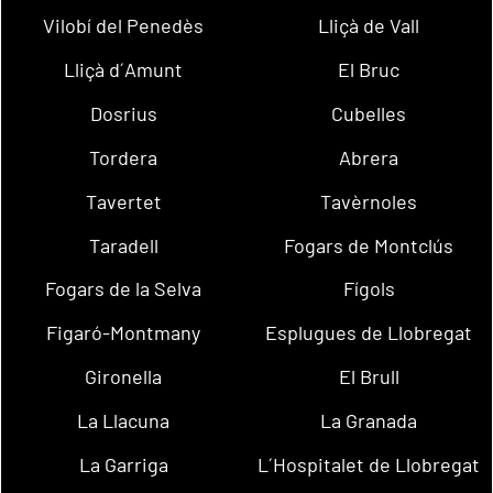
Vilobí del Penedès
Lliçà de Vall
Lliçà d´Amunt
El Bruc
Dosrius
Cubelles
Tordera
Abrera
Tavertet
Tavèrnoles
Taradell
Fogars de Montclús
Fogars de la Selva
Fígols
Figaró-Montmany
Esplugues de Llobregat
Gironella
El Brull
La Llacuna
La Granada
La Garriga
L´Hospitalet de Llobregat