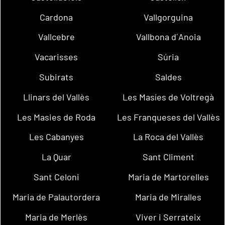
Cardona
Vallgorguina
Vallcebre
Vallbona d´Anoia
Vacarisses
Súria
Subirats
Saldes
Llinars del Vallès
Les Masíes de Voltregà
Les Masies de Roda
Les Franqueses del Vallès
Les Cabanyes
La Roca del Vallès
La Quar
Sant Climent
Sant Celoni
Maria de Martorelles
Maria de Palautordera
Maria de Miralles
Maria de Merlès
Viver i Serrateix