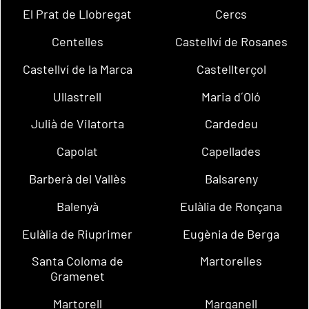
El Prat de Llobregat
Cercs
Centelles
Castellví de Rosanes
Castellví de la Marca
Castellterçol
Ullastrell
Maria d´Oló
Julià de Vilatorta
Cardedeu
Capolat
Capellades
Barberà del Vallès
Balsareny
Balenyà
Eulàlia de Ronçana
Eulàlia de Riuprimer
Eugènia de Berga
Santa Coloma de
Martorelles
Gramenet
Martorell
Marganell