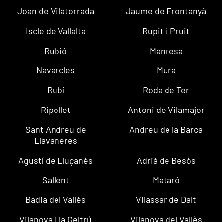
Joan de Vilatorrada
Jaume de Frontanyà
Iscle de Vallalta
Rupit i Pruit
Rubió
Manresa
Navarcles
Mura
Rubí
Roda de Ter
Ripollet
Antoni de Vilamajor
Sant Andreu de
Andreu de la Barca
Llavaneres
Agustí de Lluçanès
Adrià de Besòs
Sallent
Mataró
Badia del Vallès
Vilassar de Dalt
Vilanova i la Geltrú
Vilanova del Vallès