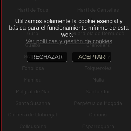
Martí de Tous
Martí de Centelles
Utilizamos solamente la cookie esencial y
Castellolí
rrius
básica para el funcionamiento mínimo de esta
Gurb
Guardiola de Berguedà
web.
Ver políticas y gestión de cookies
Gualba
Granollers
Granera
Gisclareny
RECHAZAR
ACEPTAR
Fonollosa
Folgueroles
Manlleu
Malla
Malgrat de Mar
Santpedor
Santa Susanna
Perpètua de Mogoda
Corbera de Llobregat
Copons
Collsuspina
Esparreguera