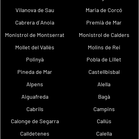
Vilanova de Sau
Maria de Corcó
Cabrera d´Anoia
Premià de Mar
Monistrol de Montserrat
Monistrol de Calders
Mollet del Vallès
Molins de Rei
Polinyà
Pobla de Lillet
Pineda de Mar
Castellbisbal
Alpens
Alella
Aiguafreda
Bagà
Cabrils
Campins
Calonge de Segarra
Callús
Calldetenes
Calella