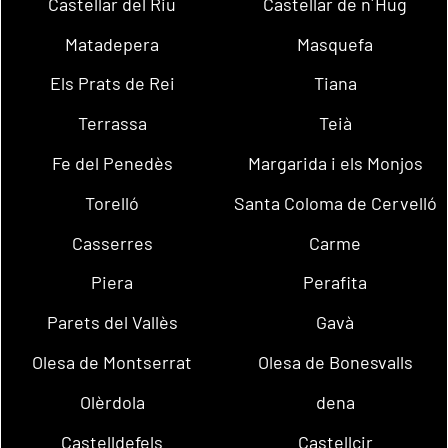
Castellar del Riu
Castellar de n´Hug
Matadepera
Masquefa
Els Prats de Rei
Tiana
Terrassa
Teià
Fe del Penedès
Margarida i els Monjos
Torelló
Santa Coloma de Cervelló
Casserres
Carme
Piera
Perafita
Parets del Vallès
Gavà
Olesa de Montserrat
Olesa de Bonesvalls
Olèrdola
dena
Castelldefels
Castellcir