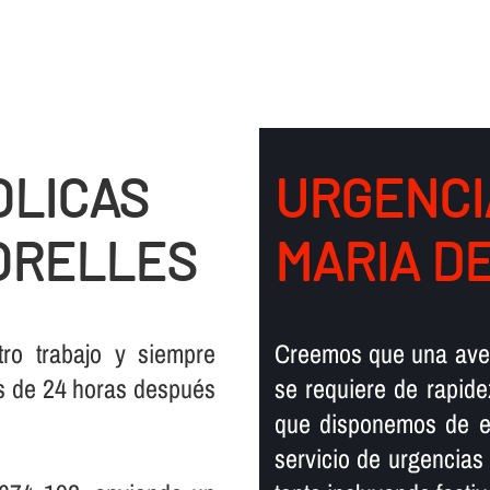
OLICAS
URGENCI
ORELLES
MARIA D
ro trabajo y siempre
Creemos que una averí
s de 24 horas después
se requiere de rapide
que disponemos de es
servicio de urgencias l