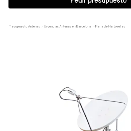
Presupuesto Antenas
Urgencias Antenas en Barcelona
Maria de Martorelles