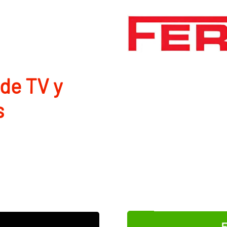
de TV y
s