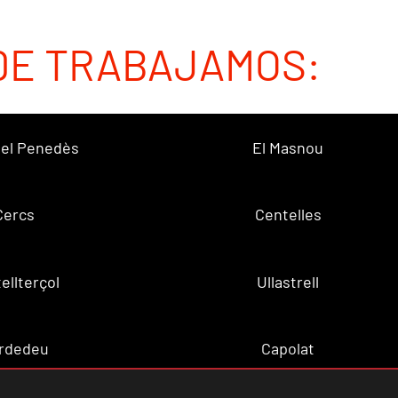
DE TRABAJAMOS:
 del Penedès
El Masnou
Cercs
Centelles
ellterçol
Ullastrell
rdedeu
Capolat