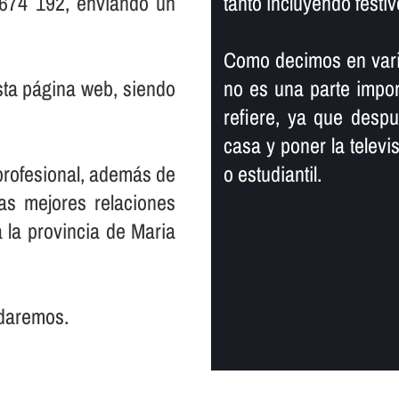
 674 192, enviando un
tanto incluyendo festiv
Como decimos en vari
sta página web, siendo
no es una parte impor
refiere, ya que despu
casa y poner la televi
profesional, además de
o estudiantil.
as mejores relaciones
a la provincia de Maria
udaremos.