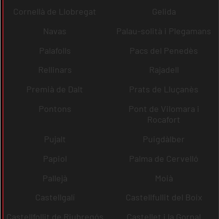
Cornellà de Llobregat
Gelida
Navas
Palau-solità i Plegamans
Palafolls
Pacs del Penedès
Rellinars
Rajadell
Premià de Dalt
Prats de Lluçanès
Pontons
Pont de Vilomara i
Rocafort
Pujalt
Puigdàlber
Papiol
Palma de Cervelló
Pallejà
Moià
Castellgalí
Castellfullit del Boix
Castellfollit de Riubregós
Castellet i la Gornal