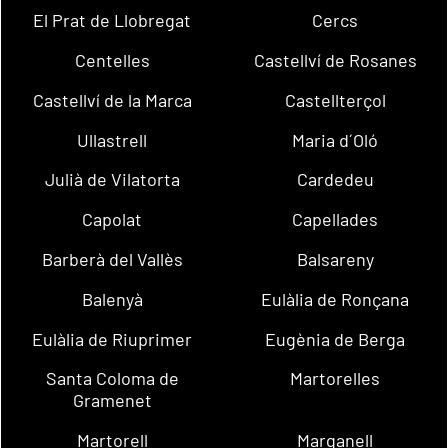
El Prat de Llobregat
Cercs
Centelles
Castellví de Rosanes
Castellví de la Marca
Castellterçol
Ullastrell
Maria d´Oló
Julià de Vilatorta
Cardedeu
Capolat
Capellades
Barberà del Vallès
Balsareny
Balenyà
Eulàlia de Ronçana
Eulàlia de Riuprimer
Eugènia de Berga
Santa Coloma de
Martorelles
Gramenet
Martorell
Marganell