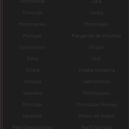
Sentmenat
Gaià
Fontrubí
Jorba
Montmaneu
Montmajor
Montgat
Margarida de Montbui
Sobremunt
Sitges
Seva
Orpí
Oristà
Vilalba Sasserra
Veciana
Vallromanes
Vallirana
Montesquiu
Montclar
Montcada i Reixac
Igualada
Mateu de Bages
Martí Sesgueioles
Martí Sarroca