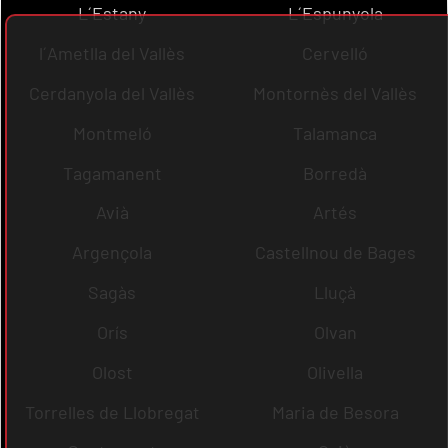
L´Estany
L´Espunyola
l´Ametlla del Vallès
Cervelló
Cerdanyola del Vallès
Montornès del Vallès
Montmeló
Talamanca
Tagamanent
Borredà
Avià
Artés
Argençola
Castellnou de Bages
Sagàs
Lluçà
Orís
Olvan
Olost
Olivella
Torrelles de Llobregat
Maria de Besora