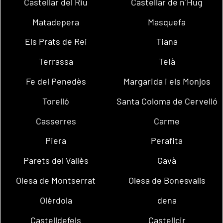
Castellar del Riu
Castellar de n´Hug
Matadepera
Masquefa
Els Prats de Rei
Tiana
Terrassa
Teià
Fe del Penedès
Margarida i els Monjos
Torelló
Santa Coloma de Cervelló
Casserres
Carme
Piera
Perafita
Parets del Vallès
Gavà
Olesa de Montserrat
Olesa de Bonesvalls
Olèrdola
dena
Castelldefels
Castellcir