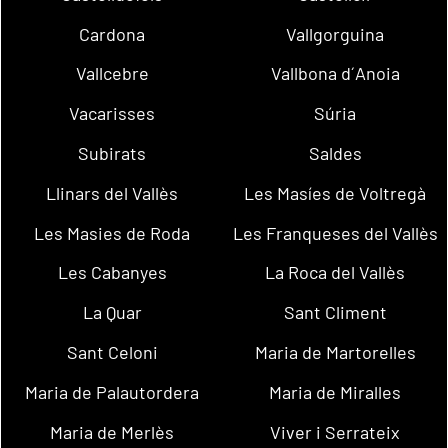
Cardona
Vallgorguina
Vallcebre
Vallbona d´Anoia
Vacarisses
Súria
Subirats
Saldes
Llinars del Vallès
Les Masíes de Voltregà
Les Masies de Roda
Les Franqueses del Vallès
Les Cabanyes
La Roca del Vallès
La Quar
Sant Climent
Sant Celoni
Maria de Martorelles
Maria de Palautordera
Maria de Miralles
Maria de Merlès
Viver i Serrateix