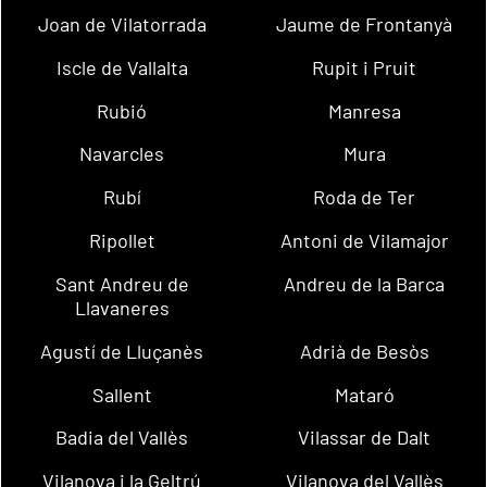
Joan de Vilatorrada
Jaume de Frontanyà
Iscle de Vallalta
Rupit i Pruit
Rubió
Manresa
Navarcles
Mura
Rubí
Roda de Ter
Ripollet
Antoni de Vilamajor
Sant Andreu de
Andreu de la Barca
Llavaneres
Agustí de Lluçanès
Adrià de Besòs
Sallent
Mataró
Badia del Vallès
Vilassar de Dalt
Vilanova i la Geltrú
Vilanova del Vallès