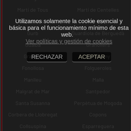
Martí de Tous
Martí de Centelles
Utilizamos solamente la cookie esencial y
Castellolí
rrius
básica para el funcionamiento mínimo de esta
Gurb
Guardiola de Berguedà
web.
Ver políticas y gestión de cookies
Gualba
Granollers
Granera
Gisclareny
RECHAZAR
ACEPTAR
Fonollosa
Folgueroles
Manlleu
Malla
Malgrat de Mar
Santpedor
Santa Susanna
Perpètua de Mogoda
Corbera de Llobregat
Copons
Collsuspina
Esparreguera