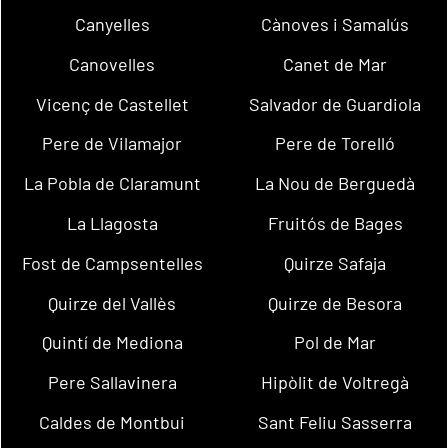
Canyelles
Cànoves i Samalús
Canovelles
Canet de Mar
Vicenç de Castellet
Salvador de Guardiola
Pere de Vilamajor
Pere de Torelló
La Pobla de Claramunt
La Nou de Berguedà
La Llagosta
Fruitós de Bages
Fost de Campsentelles
Quirze Safaja
Quirze del Vallès
Quirze de Besora
Quintí de Mediona
Pol de Mar
Pere Sallavinera
Hipòlit de Voltregà
Caldes de Montbui
Sant Feliu Sasserra