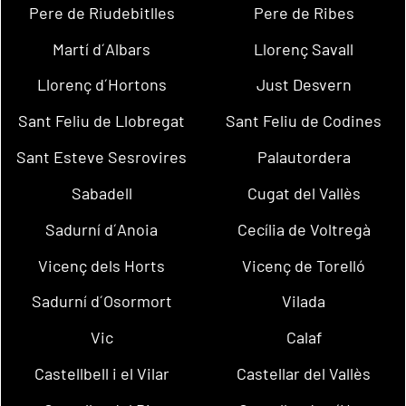
Pere de Riudebitlles
Pere de Ribes
Martí d´Albars
Llorenç Savall
Llorenç d´Hortons
Just Desvern
Sant Feliu de Llobregat
Sant Feliu de Codines
Sant Esteve Sesrovires
Palautordera
Sabadell
Cugat del Vallès
Sadurní d´Anoia
Cecília de Voltregà
Vicenç dels Horts
Vicenç de Torelló
Sadurní d´Osormort
Vilada
Vic
Calaf
Castellbell i el Vilar
Castellar del Vallès