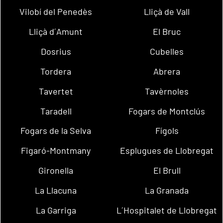
Vilobí del Penedès
Lliçà de Vall
Lliçà d´Amunt
El Bruc
Dosrius
Cubelles
Tordera
Abrera
Tavertet
Tavèrnoles
Taradell
Fogars de Montclús
Fogars de la Selva
Fígols
Figaró-Montmany
Esplugues de Llobregat
Gironella
El Brull
La Llacuna
La Granada
La Garriga
L´Hospitalet de Llobregat