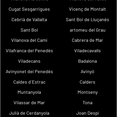
Cugat Sesgarrigues
Vicenç de Montalt
Cebrià de Vallalta
Sant Boi de Lluçanès
Sant Boi
artomeu del Grau
Vilanova del Camí
Cabrera de Mar
Vilafranca del Penedès
Viladecavalls
Viladecans
Badalona
Avinyonet del Penedès
Avinyó
Caldes d´Estrac
Calders
Muntanyola
Montseny
Vilassar de Mar
Tona
Julià de Cerdanyola
Joan Despí