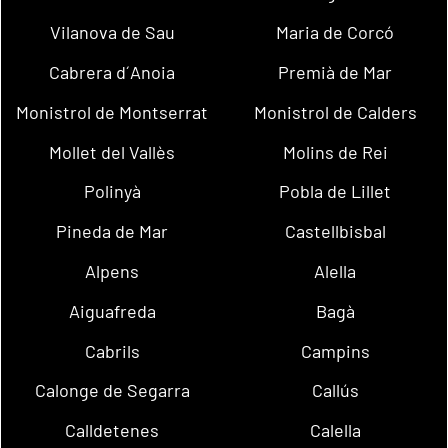
Vilanova de Sau
Maria de Corcó
Cabrera d´Anoia
Premià de Mar
Monistrol de Montserrat
Monistrol de Calders
Mollet del Vallès
Molins de Rei
Polinyà
Pobla de Lillet
Pineda de Mar
Castellbisbal
Alpens
Alella
Aiguafreda
Bagà
Cabrils
Campins
Calonge de Segarra
Callús
Calldetenes
Calella