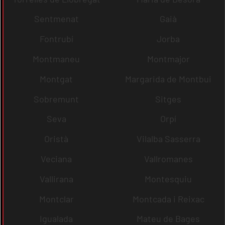
Sentmenat
Gaià
Fontrubí
Jorba
Montmaneu
Montmajor
Montgat
Margarida de Montbui
Sobremunt
Sitges
Seva
Orpí
Oristà
Vilalba Sasserra
Veciana
Vallromanes
Vallirana
Montesquiu
Montclar
Montcada i Reixac
Igualada
Mateu de Bages