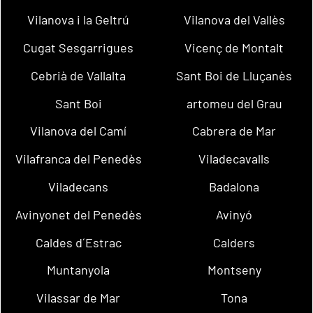
Vilanova i la Geltrú
Vilanova del Vallès
Cugat Sesgarrigues
Vicenç de Montalt
Cebrià de Vallalta
Sant Boi de Lluçanès
Sant Boi
artomeu del Grau
Vilanova del Camí
Cabrera de Mar
Vilafranca del Penedès
Viladecavalls
Viladecans
Badalona
Avinyonet del Penedès
Avinyó
Caldes d´Estrac
Calders
Muntanyola
Montseny
Vilassar de Mar
Tona