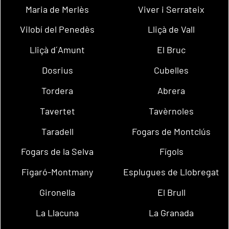
Maria de Merlès
Viver i Serrateix
Vilobí del Penedès
Lliçà de Vall
Lliçà d´Amunt
El Bruc
Dosrius
Cubelles
Tordera
Abrera
Tavertet
Tavèrnoles
Taradell
Fogars de Montclús
Fogars de la Selva
Fígols
Figaró-Montmany
Esplugues de Llobregat
Gironella
El Brull
La Llacuna
La Granada