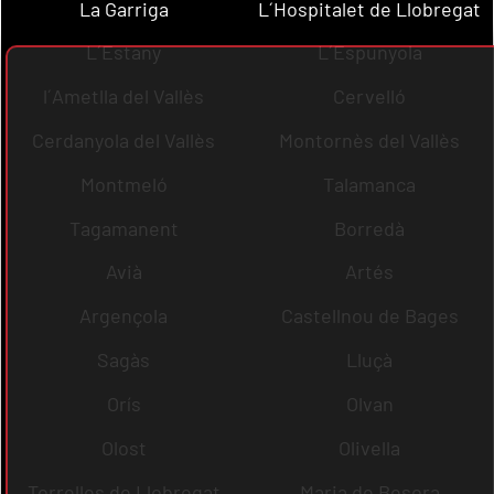
La Garriga
L´Hospitalet de Llobregat
L´Estany
L´Espunyola
l´Ametlla del Vallès
Cervelló
Cerdanyola del Vallès
Montornès del Vallès
Montmeló
Talamanca
Tagamanent
Borredà
Avià
Artés
Argençola
Castellnou de Bages
Sagàs
Lluçà
Orís
Olvan
Olost
Olivella
Torrelles de Llobregat
Maria de Besora