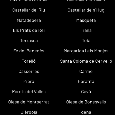
Castellar del Riu
Castellar de n´Hug
Matadepera
Masquefa
Els Prats de Rei
Tiana
Terrassa
Teià
Fe del Penedès
Margarida i els Monjos
Torelló
Santa Coloma de Cervelló
Casserres
Carme
Piera
Perafita
Parets del Vallès
Gavà
Olesa de Montserrat
Olesa de Bonesvalls
Olèrdola
dena