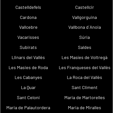
Castelldefels
Castellcir
Cardona
Vallgorguina
Vallcebre
Vallbona d´Anoia
Vacarisses
Súria
Subirats
Saldes
Llinars del Vallès
Les Masíes de Voltregà
Les Masies de Roda
Les Franqueses del Vallès
Les Cabanyes
La Roca del Vallès
La Quar
Sant Climent
Sant Celoni
Maria de Martorelles
Maria de Palautordera
Maria de Miralles