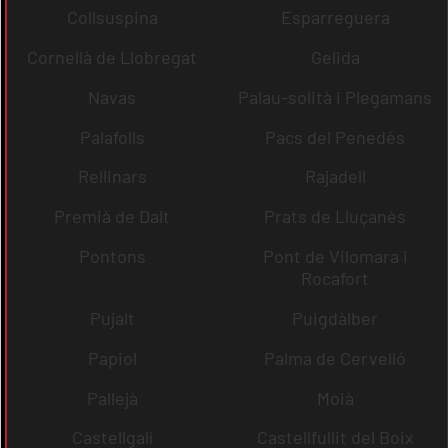
Collsuspina
Esparreguera
Cornellà de Llobregat
Gelida
Navas
Palau-solità i Plegamans
Palafolls
Pacs del Penedès
Rellinars
Rajadell
Premià de Dalt
Prats de Lluçanès
Pontons
Pont de Vilomara i
Rocafort
Pujalt
Puigdàlber
Papiol
Palma de Cervelló
Pallejà
Moià
Castellgalí
Castellfullit del Boix