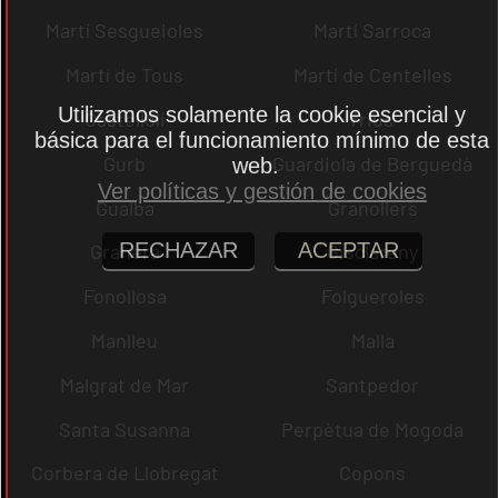
Martí Sesgueioles
Martí Sarroca
Martí de Tous
Martí de Centelles
Utilizamos solamente la cookie esencial y
Castellolí
rrius
básica para el funcionamiento mínimo de esta
Gurb
Guardiola de Berguedà
web.
Ver políticas y gestión de cookies
Gualba
Granollers
RECHAZAR
ACEPTAR
Granera
Gisclareny
Fonollosa
Folgueroles
Manlleu
Malla
Malgrat de Mar
Santpedor
Santa Susanna
Perpètua de Mogoda
Corbera de Llobregat
Copons