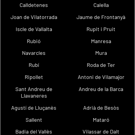
Calldetenes
Calella
Joan de Vilatorrada
Jaume de Frontanyà
Iscle de Vallalta
Rupit i Pruit
Rubió
Manresa
Navarcles
Mura
Rubí
Roda de Ter
Ripollet
Antoni de Vilamajor
Sant Andreu de
Andreu de la Barca
Llavaneres
Agustí de Lluçanès
Adrià de Besòs
Sallent
Mataró
Badia del Vallès
Vilassar de Dalt