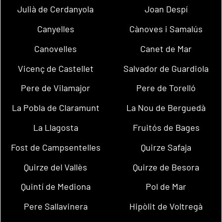
Julià de Cerdanyola
Joan Despí
Canyelles
Cànoves i Samalús
Canovelles
Canet de Mar
Vicenç de Castellet
Salvador de Guardiola
Pere de Vilamajor
Pere de Torelló
La Pobla de Claramunt
La Nou de Berguedà
La Llagosta
Fruitós de Bages
Fost de Campsentelles
Quirze Safaja
Quirze del Vallès
Quirze de Besora
Quintí de Mediona
Pol de Mar
Pere Sallavinera
Hipòlit de Voltregà