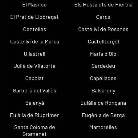
El Masnou
Els Hostalets de Pierola
El Prat de Llobregat
Cercs
Centelles
Castellví de Rosanes
Castellví de la Marca
Castellterçol
Ullastrell
Maria d´Oló
Julià de Vilatorta
Cardedeu
Capolat
Capellades
Barberà del Vallès
Balsareny
Balenyà
Eulàlia de Ronçana
Eulàlia de Riuprimer
Eugènia de Berga
Santa Coloma de
Martorelles
Gramenet