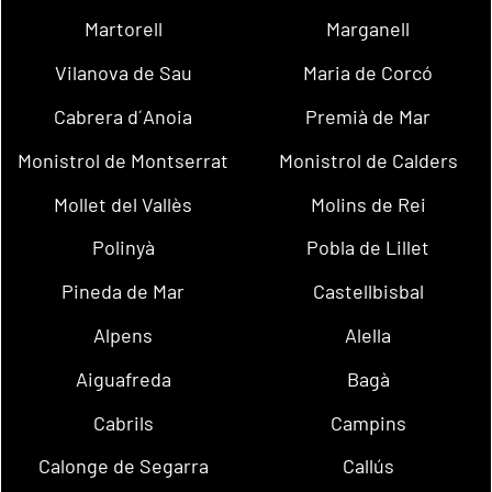
Martorell
Marganell
Vilanova de Sau
Maria de Corcó
Cabrera d´Anoia
Premià de Mar
Monistrol de Montserrat
Monistrol de Calders
Mollet del Vallès
Molins de Rei
Polinyà
Pobla de Lillet
Pineda de Mar
Castellbisbal
Alpens
Alella
Aiguafreda
Bagà
Cabrils
Campins
Calonge de Segarra
Callús