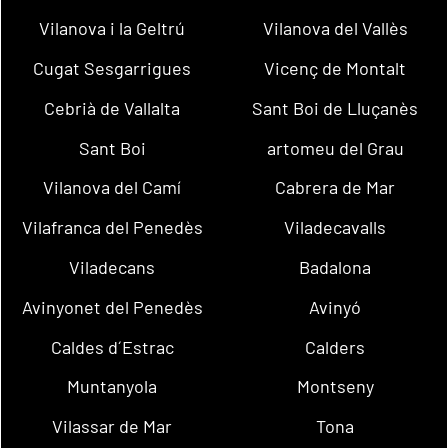
Vilanova i la Geltrú
Vilanova del Vallès
Cugat Sesgarrigues
Vicenç de Montalt
Cebrià de Vallalta
Sant Boi de Lluçanès
Sant Boi
artomeu del Grau
Vilanova del Camí
Cabrera de Mar
Vilafranca del Penedès
Viladecavalls
Viladecans
Badalona
Avinyonet del Penedès
Avinyó
Caldes d´Estrac
Calders
Muntanyola
Montseny
Vilassar de Mar
Tona