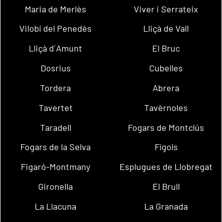
Maria de Merlès
Viver i Serrateix
Vilobí del Penedès
Lliçà de Vall
Lliçà d´Amunt
El Bruc
Dosrius
Cubelles
Tordera
Abrera
Tavertet
Tavèrnoles
Taradell
Fogars de Montclús
Fogars de la Selva
Fígols
Figaró-Montmany
Esplugues de Llobregat
Gironella
El Brull
La Llacuna
La Granada