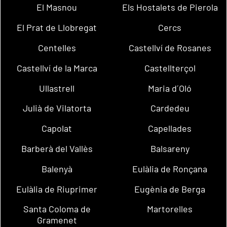
El Masnou
Els Hostalets de Pierola
El Prat de Llobregat
Cercs
Centelles
Castellví de Rosanes
Castellví de la Marca
Castellterçol
Ullastrell
Maria d´Oló
Julià de Vilatorta
Cardedeu
Capolat
Capellades
Barberà del Vallès
Balsareny
Balenyà
Eulàlia de Ronçana
Eulàlia de Riuprimer
Eugènia de Berga
Santa Coloma de
Martorelles
Gramenet