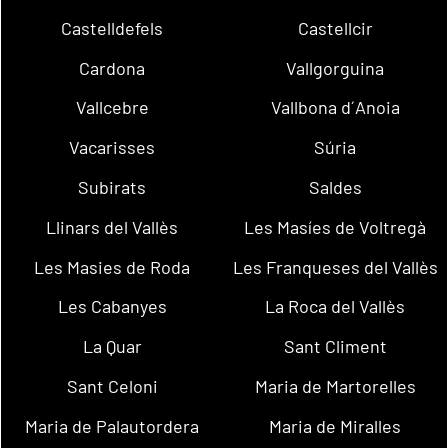
Castelldefels
Castellcir
Cardona
Vallgorguina
Vallcebre
Vallbona d´Anoia
Vacarisses
Súria
Subirats
Saldes
Llinars del Vallès
Les Masíes de Voltregà
Les Masies de Roda
Les Franqueses del Vallès
Les Cabanyes
La Roca del Vallès
La Quar
Sant Climent
Sant Celoni
Maria de Martorelles
Maria de Palautordera
Maria de Miralles