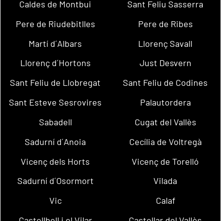
Caldes de Montbui
Sant Feliu Sasserra
Pere de Riudebitlles
Pere de Ribes
Martí d´Albars
Llorenç Savall
Llorenç d´Hortons
Just Desvern
Sant Feliu de Llobregat
Sant Feliu de Codines
Sant Esteve Sesrovires
Palautordera
Sabadell
Cugat del Vallès
Sadurní d´Anoia
Cecília de Voltregà
Vicenç dels Horts
Vicenç de Torelló
Sadurní d´Osormort
Vilada
Vic
Calaf
Castellbell i el Vilar
Castellar del Vallès