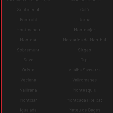
Sentmenat
Gaià
Fontrubí
Jorba
Montmaneu
Montmajor
Montgat
Margarida de Montbui
Sobremunt
Sitges
Seva
Orpí
Oristà
Vilalba Sasserra
Veciana
Vallromanes
Vallirana
Montesquiu
Montclar
Montcada i Reixac
Igualada
Mateu de Bages