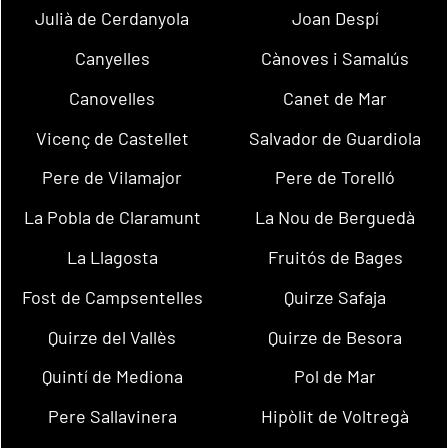
Julià de Cerdanyola
Joan Despí
Canyelles
Cànoves i Samalús
Canovelles
Canet de Mar
Vicenç de Castellet
Salvador de Guardiola
Pere de Vilamajor
Pere de Torelló
La Pobla de Claramunt
La Nou de Berguedà
La Llagosta
Fruitós de Bages
Fost de Campsentelles
Quirze Safaja
Quirze del Vallès
Quirze de Besora
Quintí de Mediona
Pol de Mar
Pere Sallavinera
Hipòlit de Voltregà