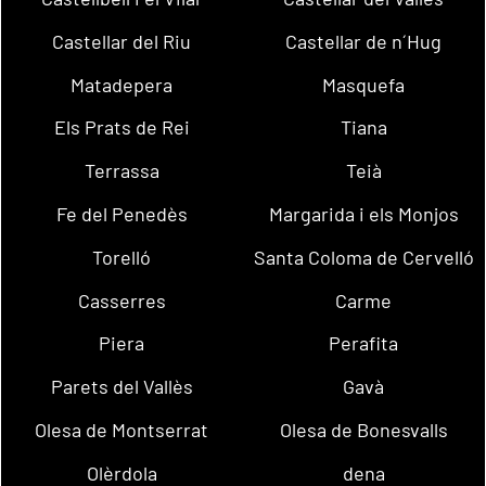
Castellar del Riu
Castellar de n´Hug
Matadepera
Masquefa
Els Prats de Rei
Tiana
Terrassa
Teià
Fe del Penedès
Margarida i els Monjos
Torelló
Santa Coloma de Cervelló
Casserres
Carme
Piera
Perafita
Parets del Vallès
Gavà
Olesa de Montserrat
Olesa de Bonesvalls
Olèrdola
dena