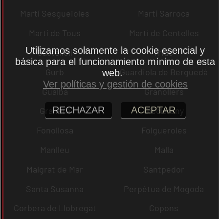
Martí Sesgueioles
Martí Sarroca
Martí de Tous
Martí de Centelles
Utilizamos solamente la cookie esencial y
Castellolí
rrius
básica para el funcionamiento mínimo de esta
Gurb
Guardiola de Berguedà
web.
Ver políticas y gestión de cookies
Gualba
Granollers
RECHAZAR
ACEPTAR
Granera
Gisclareny
Fonollosa
Folgueroles
Manlleu
Malla
Malgrat de Mar
Santpedor
Santa Susanna
Perpètua de Mogoda
Corbera de Llobregat
Copons