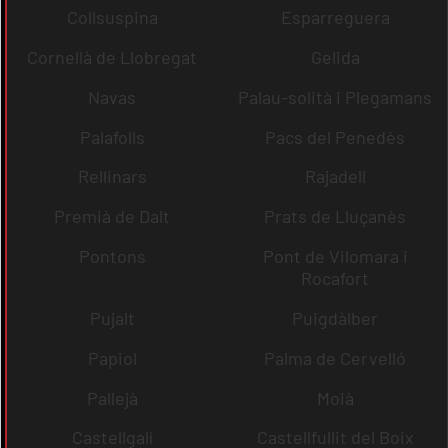
Collsuspina
Esparreguera
Cornellà de Llobregat
Gelida
Navas
Palau-solità i Plegamans
Palafolls
Pacs del Penedès
Rellinars
Rajadell
Premià de Dalt
Prats de Lluçanès
Pontons
Pont de Vilomara i
Rocafort
Pujalt
Puigdàlber
Papiol
Palma de Cervelló
Pallejà
Moià
Castellgalí
Castellfullit del Boix