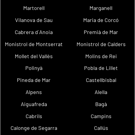
Martorell
Marganell
Vilanova de Sau
Maria de Corcó
Cabrera d´Anoia
Premià de Mar
Monistrol de Montserrat
Monistrol de Calders
Mollet del Vallès
Molins de Rei
Polinyà
Pobla de Lillet
Pineda de Mar
Castellbisbal
Alpens
Alella
Aiguafreda
Bagà
Cabrils
Campins
Calonge de Segarra
Callús