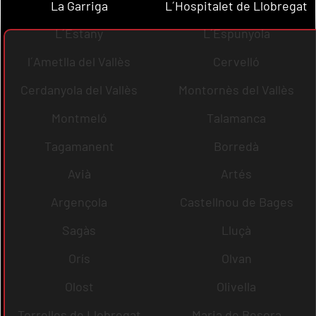
La Garriga
L´Hospitalet de Llobregat
L´Estany
L´Espunyola
l´Ametlla del Vallès
Cervelló
Cerdanyola del Vallès
Montornès del Vallès
Montmeló
Talamanca
Tagamanent
Borredà
Avià
Artés
Argençola
Castellnou de Bages
Sagàs
Lluçà
Orís
Olvan
Olost
Olivella
Torrelles de Llobregat
Maria de Besora