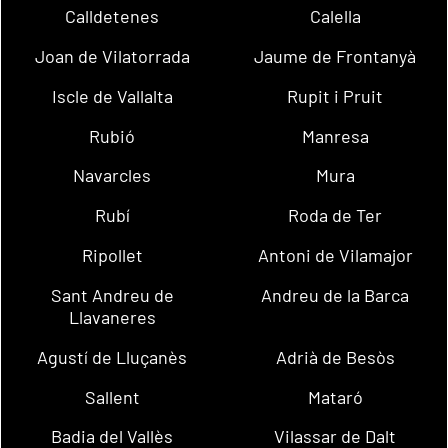
Calldetenes
Calella
Joan de Vilatorrada
Jaume de Frontanyà
Iscle de Vallalta
Rupit i Pruit
Rubió
Manresa
Navarcles
Mura
Rubí
Roda de Ter
Ripollet
Antoni de Vilamajor
Sant Andreu de
Andreu de la Barca
Llavaneres
Agustí de Lluçanès
Adrià de Besòs
Sallent
Mataró
Badia del Vallès
Vilassar de Dalt