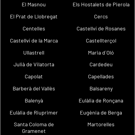
El Masnou
Els Hostalets de Pierola
El Prat de Llobregat
Cercs
Centelles
Castellví de Rosanes
Castellví de la Marca
Castellterçol
Ullastrell
Maria d´Oló
Julià de Vilatorta
Cardedeu
Capolat
Capellades
Barberà del Vallès
Balsareny
Balenyà
Eulàlia de Ronçana
Eulàlia de Riuprimer
Eugènia de Berga
Santa Coloma de
Martorelles
Gramenet