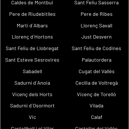
Caldes de Montbui
Sant Feliu Sasserra
Pere de Riudebitlles
Pere de Ribes
Martí d´Albars
Llorenç Savall
Llorenç d´Hortons
Just Desvern
Sant Feliu de Llobregat
Sant Feliu de Codines
Sant Esteve Sesrovires
Palautordera
Sabadell
Cugat del Vallès
Sadurní d´Anoia
Cecília de Voltregà
Vicenç dels Horts
Vicenç de Torelló
Sadurní d´Osormort
Vilada
Vic
Calaf
Castellbell i el Vilar
Castellar del Vallès