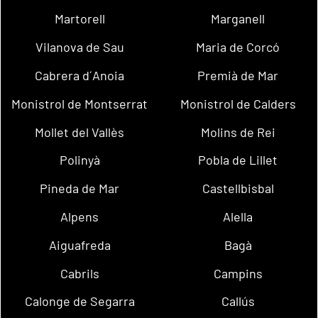
Martorell
Marganell
Vilanova de Sau
Maria de Corcó
Cabrera d´Anoia
Premià de Mar
Monistrol de Montserrat
Monistrol de Calders
Mollet del Vallès
Molins de Rei
Polinyà
Pobla de Lillet
Pineda de Mar
Castellbisbal
Alpens
Alella
Aiguafreda
Bagà
Cabrils
Campins
Calonge de Segarra
Callús