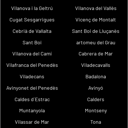
Vilanova i la Geltrú
Vilanova del Vallès
Cugat Sesgarrigues
Vicenç de Montalt
Cebrià de Vallalta
Sant Boi de Lluçanès
Sant Boi
artomeu del Grau
Vilanova del Camí
Cabrera de Mar
Vilafranca del Penedès
Viladecavalls
Viladecans
Badalona
Avinyonet del Penedès
Avinyó
Caldes d´Estrac
Calders
Muntanyola
Montseny
Vilassar de Mar
Tona