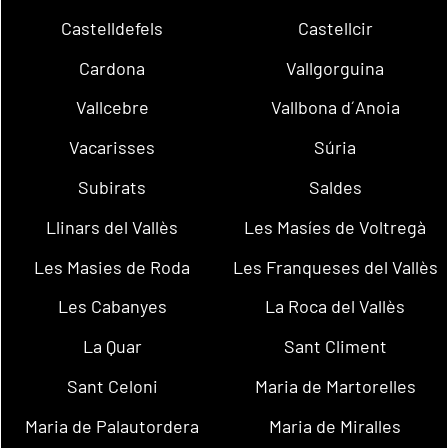
Castelldefels
Castellcir
Cardona
Vallgorguina
Vallcebre
Vallbona d´Anoia
Vacarisses
Súria
Subirats
Saldes
Llinars del Vallès
Les Masíes de Voltregà
Les Masies de Roda
Les Franqueses del Vallès
Les Cabanyes
La Roca del Vallès
La Quar
Sant Climent
Sant Celoni
Maria de Martorelles
Maria de Palautordera
Maria de Miralles