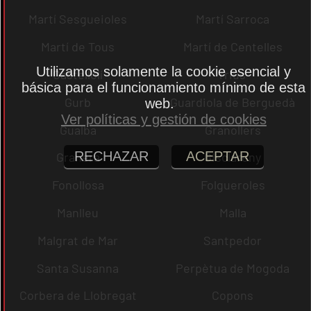
Martí Sesgueioles
Martí Sarroca
Martí de Tous
Martí de Centelles
Utilizamos solamente la cookie esencial y
Castellolí
rrius
básica para el funcionamiento mínimo de esta
Gurb
Guardiola de Berguedà
web.
Ver políticas y gestión de cookies
Gualba
Granollers
RECHAZAR
ACEPTAR
Granera
Gisclareny
Fonollosa
Folgueroles
Manlleu
Malla
Malgrat de Mar
Santpedor
Santa Susanna
Perpètua de Mogoda
Corbera de Llobregat
Copons