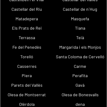
Castellar del Riu
Castellar de n´Hug
Matadepera
Masquefa
Els Prats de Rei
Tiana
Terrassa
Teià
Fe del Penedès
Margarida i els Monjos
Torelló
Santa Coloma de Cervelló
Casserres
Carme
Piera
Perafita
Parets del Vallès
Gavà
Olesa de Montserrat
Olesa de Bonesvalls
Olèrdola
dena