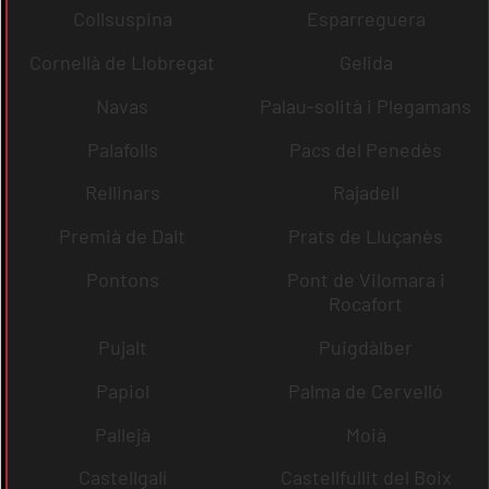
Collsuspina
Esparreguera
Cornellà de Llobregat
Gelida
Navas
Palau-solità i Plegamans
Palafolls
Pacs del Penedès
Rellinars
Rajadell
Premià de Dalt
Prats de Lluçanès
Pontons
Pont de Vilomara i
Rocafort
Pujalt
Puigdàlber
Papiol
Palma de Cervelló
Pallejà
Moià
Castellgalí
Castellfullit del Boix