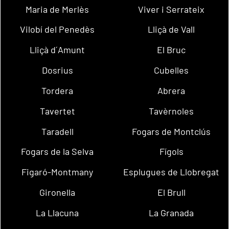
Maria de Merlès
Viver i Serrateix
Vilobí del Penedès
Lliçà de Vall
Lliçà d´Amunt
El Bruc
Dosrius
Cubelles
Tordera
Abrera
Tavertet
Tavèrnoles
Taradell
Fogars de Montclús
Fogars de la Selva
Fígols
Figaró-Montmany
Esplugues de Llobregat
Gironella
El Brull
La Llacuna
La Granada