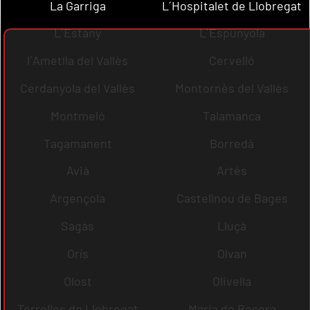
La Garriga
L´Hospitalet de Llobregat
L´Estany
L´Espunyola
l´Ametlla del Vallès
Cervelló
Cerdanyola del Vallès
Montornès del Vallès
Montmeló
Talamanca
Tagamanent
Borredà
Avià
Artés
Argençola
Castellnou de Bages
Sagàs
Lluçà
Orís
Olvan
Olost
Olivella
Torrelles de Llobregat
Maria de Besora