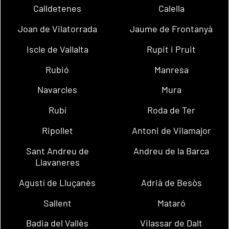
Calldetenes
Calella
Joan de Vilatorrada
Jaume de Frontanyà
Iscle de Vallalta
Rupit i Pruit
Rubió
Manresa
Navarcles
Mura
Rubí
Roda de Ter
Ripollet
Antoni de Vilamajor
Sant Andreu de
Andreu de la Barca
Llavaneres
Agustí de Lluçanès
Adrià de Besòs
Sallent
Mataró
Badia del Vallès
Vilassar de Dalt