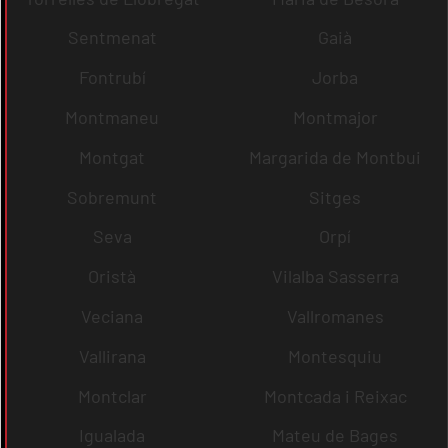
Sentmenat
Gaià
Fontrubí
Jorba
Montmaneu
Montmajor
Montgat
Margarida de Montbui
Sobremunt
Sitges
Seva
Orpí
Oristà
Vilalba Sasserra
Veciana
Vallromanes
Vallirana
Montesquiu
Montclar
Montcada i Reixac
Igualada
Mateu de Bages