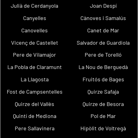
Julià de Cerdanyola
Joan Despí
Canyelles
Cànoves i Samalús
Canovelles
Canet de Mar
Vicenç de Castellet
Salvador de Guardiola
Pere de Vilamajor
Pere de Torelló
La Pobla de Claramunt
La Nou de Berguedà
La Llagosta
Fruitós de Bages
Fost de Campsentelles
Quirze Safaja
Quirze del Vallès
Quirze de Besora
Quintí de Mediona
Pol de Mar
Pere Sallavinera
Hipòlit de Voltregà