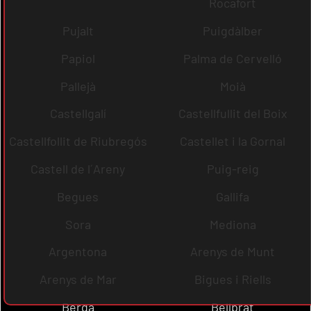
Rocafort
Pujalt
Puigdàlber
Papiol
Palma de Cervelló
Pallejà
Moià
Castellgalí
Castellfullit del Boix
Castellfollit de Riubregós
Castellet i la Gornal
Castell de l´Areny
Puig-reig
Begues
Gallifa
Sora
Mediona
Argentona
Arenys de Munt
Arenys de Mar
Bigues i Riells
Berga
Bellprat