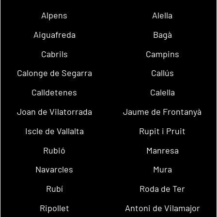
Alpens
Alella
Aiguafreda
Bagà
Cabrils
Campins
Calonge de Segarra
Callús
Calldetenes
Calella
Joan de Vilatorrada
Jaume de Frontanyà
Iscle de Vallalta
Rupit i Pruit
Rubió
Manresa
Navarcles
Mura
Rubí
Roda de Ter
Ripollet
Antoni de Vilamajor