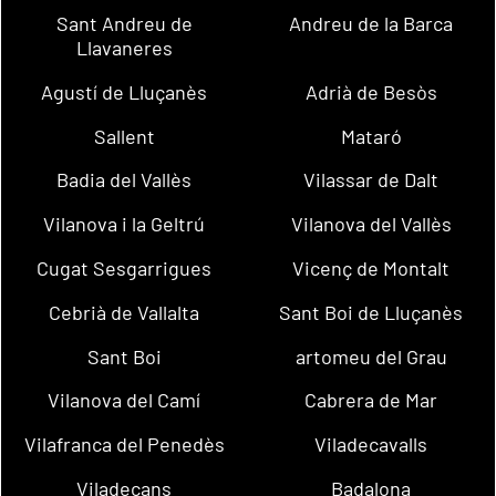
Sant Andreu de
Andreu de la Barca
Llavaneres
Agustí de Lluçanès
Adrià de Besòs
Sallent
Mataró
Badia del Vallès
Vilassar de Dalt
Vilanova i la Geltrú
Vilanova del Vallès
Cugat Sesgarrigues
Vicenç de Montalt
Cebrià de Vallalta
Sant Boi de Lluçanès
Sant Boi
artomeu del Grau
Vilanova del Camí
Cabrera de Mar
Vilafranca del Penedès
Viladecavalls
Viladecans
Badalona