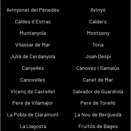
Avinyonet del Penedès
Avinyó
Caldes d´Estrac
Calders
Muntanyola
Montseny
Vilassar de Mar
Tona
Julià de Cerdanyola
Joan Despí
Canyelles
Cànoves i Samalús
Canovelles
Canet de Mar
Vicenç de Castellet
Salvador de Guardiola
Pere de Vilamajor
Pere de Torelló
La Pobla de Claramunt
La Nou de Berguedà
La Llagosta
Fruitós de Bages