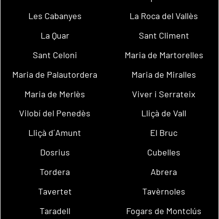
Les Cabanyes
La Roca del Vallès
La Quar
Sant Climent
Sant Celoni
Maria de Martorelles
Maria de Palautordera
Maria de Miralles
Maria de Merlès
Viver i Serrateix
Vilobí del Penedès
Lliçà de Vall
Lliçà d´Amunt
El Bruc
Dosrius
Cubelles
Tordera
Abrera
Tavertet
Tavèrnoles
Taradell
Fogars de Montclús