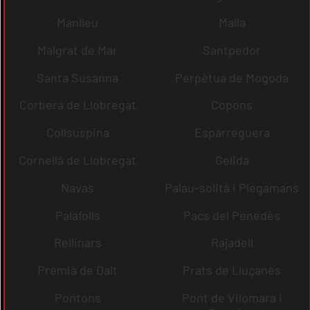
Manlleu
Malla
Malgrat de Mar
Santpedor
Santa Susanna
Perpètua de Mogoda
Corbera de Llobregat
Copons
Collsuspina
Esparreguera
Cornellà de Llobregat
Gelida
Navas
Palau-solità i Plegamans
Palafolls
Pacs del Penedès
Rellinars
Rajadell
Premià de Dalt
Prats de Lluçanès
Pontons
Pont de Vilomara i