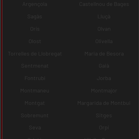
Argençola
Castellnou de Bages
Sagàs
Lluçà
Orís
Olvan
Olost
Olivella
Torrelles de Llobregat
Maria de Besora
Sentmenat
Gaià
Fontrubí
Jorba
Montmaneu
Montmajor
Montgat
Margarida de Montbui
Sobremunt
Sitges
Seva
Orpí