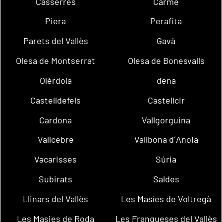
Casserres
Carme
Piera
Perafita
Parets del Vallès
Gavà
Olesa de Montserrat
Olesa de Bonesvalls
Olèrdola
dena
Castelldefels
Castellcir
Cardona
Vallgorguina
Vallcebre
Vallbona d´Anoia
Vacarisses
Súria
Subirats
Saldes
Llinars del Vallès
Les Masíes de Voltregà
Les Masies de Roda
Les Franqueses del Vallès