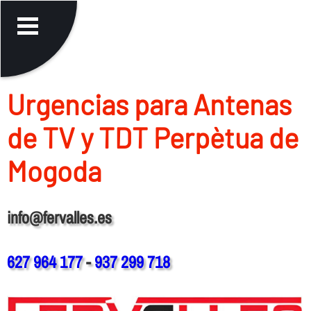
Urgencias para Antenas
de TV y TDT Perpètua de
Mogoda
info@fervalles.es
627 964 177
-
937 299 718