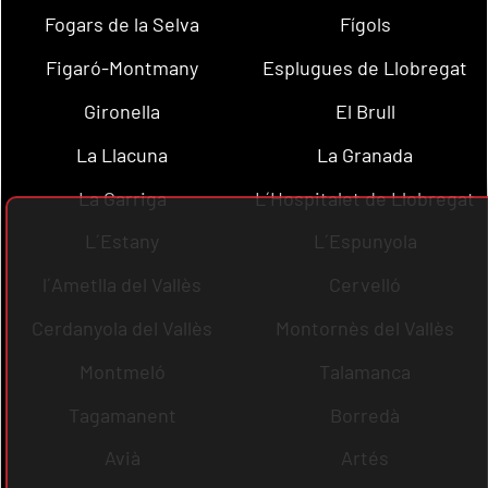
Fogars de la Selva
Fígols
Figaró-Montmany
Esplugues de Llobregat
Gironella
El Brull
La Llacuna
La Granada
La Garriga
L´Hospitalet de Llobregat
L´Estany
L´Espunyola
l´Ametlla del Vallès
Cervelló
Cerdanyola del Vallès
Montornès del Vallès
Montmeló
Talamanca
Tagamanent
Borredà
Avià
Artés