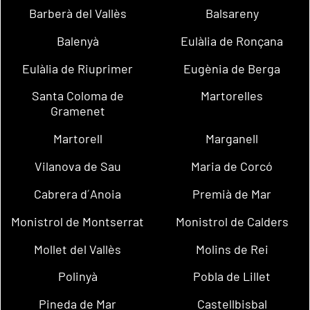
Barberà del Vallès
Balsareny
Balenyà
Eulàlia de Ronçana
Eulàlia de Riuprimer
Eugènia de Berga
Santa Coloma de
Martorelles
Gramenet
Martorell
Marganell
Vilanova de Sau
Maria de Corcó
Cabrera d´Anoia
Premià de Mar
Monistrol de Montserrat
Monistrol de Calders
Mollet del Vallès
Molins de Rei
Polinyà
Pobla de Lillet
Pineda de Mar
Castellbisbal