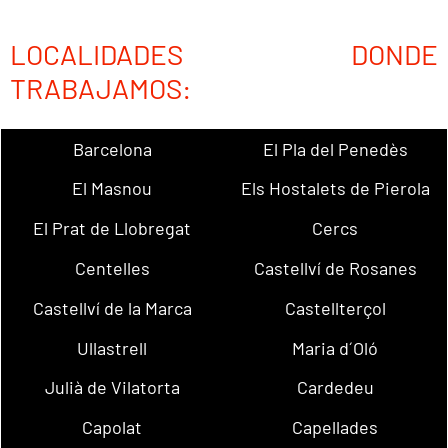
LOCALIDADES DONDE
TRABAJAMOS:
Barcelona
El Pla del Penedès
El Masnou
Els Hostalets de Pierola
El Prat de Llobregat
Cercs
Centelles
Castellví de Rosanes
Castellví de la Marca
Castellterçol
Ullastrell
Maria d´Oló
Julià de Vilatorta
Cardedeu
Capolat
Capellades