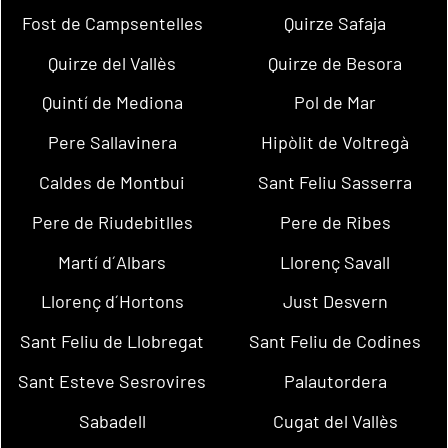
Fost de Campsentelles
Quirze Safaja
Quirze del Vallès
Quirze de Besora
Quintí de Mediona
Pol de Mar
Pere Sallavinera
Hipòlit de Voltregà
Caldes de Montbui
Sant Feliu Sasserra
Pere de Riudebitlles
Pere de Ribes
Martí d´Albars
Llorenç Savall
Llorenç d´Hortons
Just Desvern
Sant Feliu de Llobregat
Sant Feliu de Codines
Sant Esteve Sesrovires
Palautordera
Sabadell
Cugat del Vallès