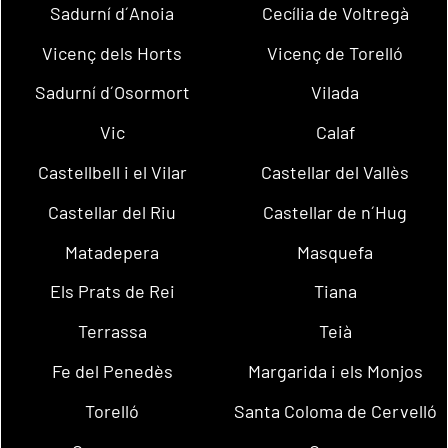
Sadurní d´Anoia
Cecília de Voltregà
Vicenç dels Horts
Vicenç de Torelló
Sadurní d´Osormort
Vilada
Vic
Calaf
Castellbell i el Vilar
Castellar del Vallès
Castellar del Riu
Castellar de n´Hug
Matadepera
Masquefa
Els Prats de Rei
Tiana
Terrassa
Teià
Fe del Penedès
Margarida i els Monjos
Torelló
Santa Coloma de Cervelló