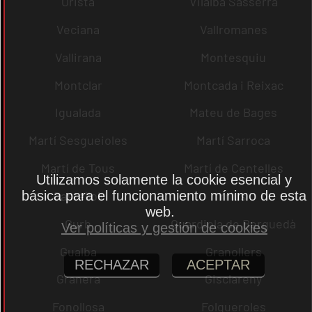
Oristà
Vilalba Sasserra
Veciana
Vallromanes
Vallirana
Montesquiu
Montclar
Montcada i Reixac
Igualada
Mateu de Bages
Martí Sesgueioles
Martí Sarroca
Martí de Tous
Martí de Centelles
Utilizamos solamente la cookie esencial y
básica para el funcionamiento mínimo de esta
Castellolí
rrius
web.
Gurb
Guardiola de Berguedà
Ver políticas y gestión de cookies
Gualba
Granollers
RECHAZAR
ACEPTAR
Granera
Gisclareny
Fonollosa
Folgueroles