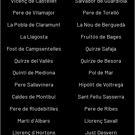
Vicenç de Castellet
Salvador de Guardiola
Pere de Vilamajor
Pere de Torelló
La Pobla de Claramunt
La Nou de Berguedà
La Llagosta
Fruitós de Bages
Fost de Campsentelles
Quirze Safaja
Quirze del Vallès
Quirze de Besora
Quintí de Mediona
Pol de Mar
Pere Sallavinera
Hipòlit de Voltregà
Caldes de Montbui
Sant Feliu Sasserra
Pere de Riudebitlles
Pere de Ribes
Martí d´Albars
Llorenç Savall
Llorenç d´Hortons
Just Desvern