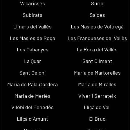
Vacarisses
Súria
Subirats
Saldes
Llinars del Vallès
Les Masíes de Voltregà
Les Masies de Roda
Les Franqueses del Vallès
Les Cabanyes
La Roca del Vallès
La Quar
Sant Climent
Sant Celoni
Maria de Martorelles
Maria de Palautordera
Maria de Miralles
Maria de Merlès
Viver i Serrateix
Vilobí del Penedès
Lliçà de Vall
Lliçà d´Amunt
El Bruc