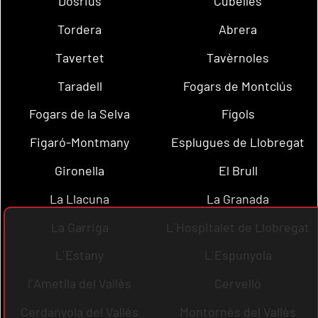
Dosrius
Cubelles
Tordera
Abrera
Tavertet
Tavèrnoles
Taradell
Fogars de Montclús
Fogars de la Selva
Fígols
Figaró-Montmany
Esplugues de Llobregat
Gironella
El Brull
La Llacuna
La Granada
La Garriga
L´Hospitalet de Llobregat
L´Estany
L´Espunyola
l´Ametlla del Vallès
Cervelló
Cerdanyola del Vallès
Montornès del Vallès