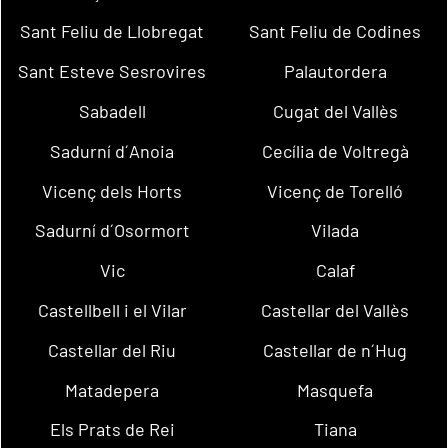
Sant Feliu de Llobregat
Sant Feliu de Codines
Sant Esteve Sesrovires
Palautordera
Sabadell
Cugat del Vallès
Sadurní d´Anoia
Cecília de Voltregà
Vicenç dels Horts
Vicenç de Torelló
Sadurní d´Osormort
Vilada
Vic
Calaf
Castellbell i el Vilar
Castellar del Vallès
Castellar del Riu
Castellar de n´Hug
Matadepera
Masquefa
Els Prats de Rei
Tiana