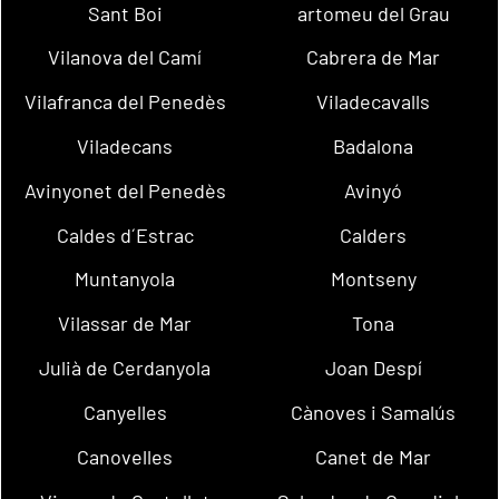
Sant Boi
artomeu del Grau
Vilanova del Camí
Cabrera de Mar
Vilafranca del Penedès
Viladecavalls
Viladecans
Badalona
Avinyonet del Penedès
Avinyó
Caldes d´Estrac
Calders
Muntanyola
Montseny
Vilassar de Mar
Tona
Julià de Cerdanyola
Joan Despí
Canyelles
Cànoves i Samalús
Canovelles
Canet de Mar