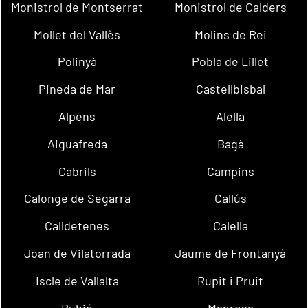
Monistrol de Montserrat
Monistrol de Calders
Mollet del Vallès
Molins de Rei
Polinyà
Pobla de Lillet
Pineda de Mar
Castellbisbal
Alpens
Alella
Aiguafreda
Bagà
Cabrils
Campins
Calonge de Segarra
Callús
Calldetenes
Calella
Joan de Vilatorrada
Jaume de Frontanyà
Iscle de Vallalta
Rupit i Pruit
Rubió
Manresa