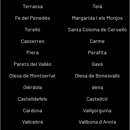
Terrassa
Teià
Fe del Penedès
Margarida i els Monjos
Torelló
Santa Coloma de Cervelló
Casserres
Carme
Piera
Perafita
Parets del Vallès
Gavà
Olesa de Montserrat
Olesa de Bonesvalls
Olèrdola
dena
Castelldefels
Castellcir
Cardona
Vallgorguina
Vallcebre
Vallbona d´Anoia