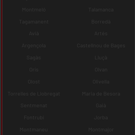
Montmeló
Talamanca
Tagamanent
Borredà
Avià
Artés
Argençola
Castellnou de Bages
Sagàs
Lluçà
Orís
Olvan
Olost
Olivella
Torrelles de Llobregat
Maria de Besora
Sentmenat
Gaià
Fontrubí
Jorba
Montmaneu
Montmajor