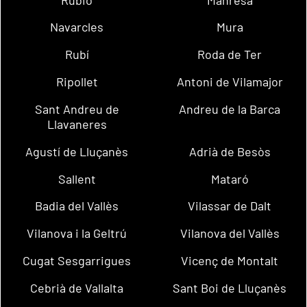
Navarcles
Mura
Rubí
Roda de Ter
Ripollet
Antoni de Vilamajor
Sant Andreu de
Andreu de la Barca
Llavaneres
Agustí de Lluçanès
Adrià de Besòs
Sallent
Mataró
Badia del Vallès
Vilassar de Dalt
Vilanova i la Geltrú
Vilanova del Vallès
Cugat Sesgarrigues
Vicenç de Montalt
Cebrià de Vallalta
Sant Boi de Lluçanès