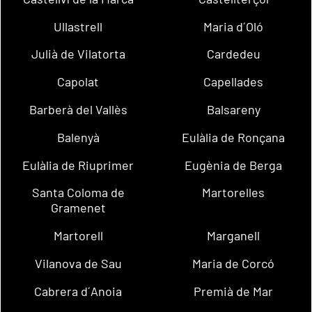
Ullastrell
Maria d´Oló
Julià de Vilatorta
Cardedeu
Capolat
Capellades
Barberà del Vallès
Balsareny
Balenyà
Eulàlia de Ronçana
Eulàlia de Riuprimer
Eugènia de Berga
Santa Coloma de
Martorelles
Gramenet
Martorell
Marganell
Vilanova de Sau
Maria de Corcó
Cabrera d´Anoia
Premià de Mar