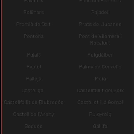
Palafolls
Pacs del Penedès
Rellinars
Rajadell
Premià de Dalt
Prats de Lluçanès
Pontons
Pont de Vilomara i
Rocafort
Pujalt
Puigdàlber
Papiol
Palma de Cervelló
Pallejà
Moià
Castellgalí
Castellfullit del Boix
Castellfollit de Riubregós
Castellet i la Gornal
Castell de l´Areny
Puig-reig
Begues
Gallifa