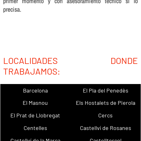
primer momento y con asesoramiento técnico sí­ lo
precisa.
LOCALIDADES DONDE
TRABAJAMOS:
Barcelona
El Pla del Penedès
El Masnou
Els Hostalets de Pierola
El Prat de Llobregat
Cercs
Centelles
Castellví de Rosanes
Castellví de la Marca
Castellterçol