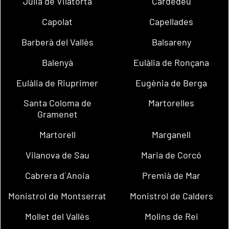
Julià de Vilatorta
Cardedeu
Capolat
Capellades
Barberà del Vallès
Balsareny
Balenyà
Eulàlia de Ronçana
Eulàlia de Riuprimer
Eugènia de Berga
Santa Coloma de
Martorelles
Gramenet
Martorell
Marganell
Vilanova de Sau
Maria de Corcó
Cabrera d´Anoia
Premià de Mar
Monistrol de Montserrat
Monistrol de Calders
Mollet del Vallès
Molins de Rei