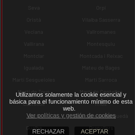
Seva
Orpí
Oristà
Vilalba Sasserra
Veciana
Vallromanes
Vallirana
Montesquiu
Montclar
Montcada i Reixac
Igualada
Mateu de Bages
Martí Sesgueioles
Martí Sarroca
Martí de Tous
Martí de Centelles
Utilizamos solamente la cookie esencial y
básica para el funcionamiento mínimo de esta
Castellolí
rrius
web.
Ver políticas y gestión de cookies
Gurb
Guardiola de Berguedà
Gualba
Granollers
RECHAZAR
ACEPTAR