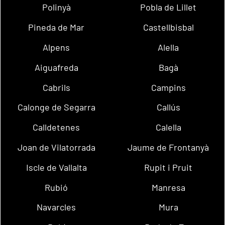
Polinyà
Pobla de Lillet
Pineda de Mar
Castellbisbal
Alpens
Alella
Aiguafreda
Bagà
Cabrils
Campins
Calonge de Segarra
Callús
Calldetenes
Calella
Joan de Vilatorrada
Jaume de Frontanyà
Iscle de Vallalta
Rupit i Pruit
Rubió
Manresa
Navarcles
Mura