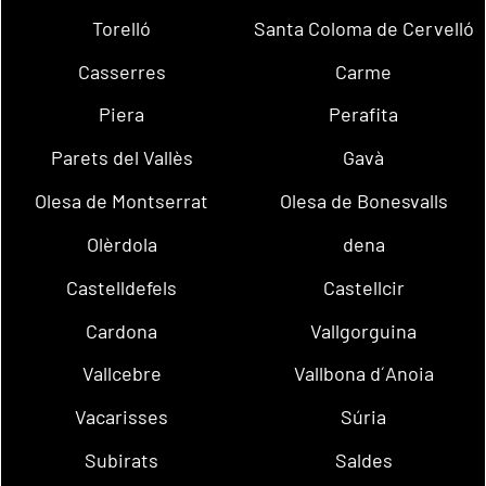
Torelló
Santa Coloma de Cervelló
Casserres
Carme
Piera
Perafita
Parets del Vallès
Gavà
Olesa de Montserrat
Olesa de Bonesvalls
Olèrdola
dena
Castelldefels
Castellcir
Cardona
Vallgorguina
Vallcebre
Vallbona d´Anoia
Vacarisses
Súria
Subirats
Saldes