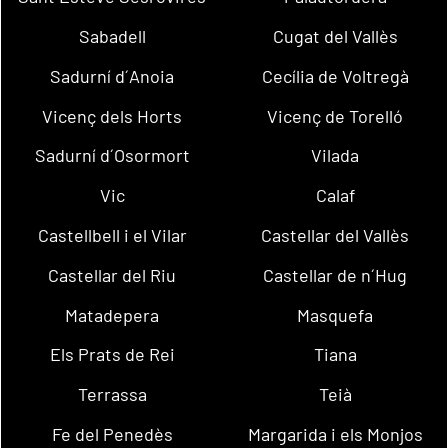
Sabadell
Cugat del Vallès
Sadurní d´Anoia
Cecília de Voltregà
Vicenç dels Horts
Vicenç de Torelló
Sadurní d´Osormort
Vilada
Vic
Calaf
Castellbell i el Vilar
Castellar del Vallès
Castellar del Riu
Castellar de n´Hug
Matadepera
Masquefa
Els Prats de Rei
Tiana
Terrassa
Teià
Fe del Penedès
Margarida i els Monjos