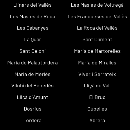
Llinars del Vallès
Les Masíes de Voltregà
Les Masies de Roda
Les Franqueses del Vallès
Les Cabanyes
La Roca del Vallès
La Quar
Sant Climent
Sant Celoni
Maria de Martorelles
Maria de Palautordera
Maria de Miralles
Maria de Merlès
Viver i Serrateix
Vilobí del Penedès
Lliçà de Vall
Lliçà d´Amunt
El Bruc
Dosrius
Cubelles
Tordera
Abrera