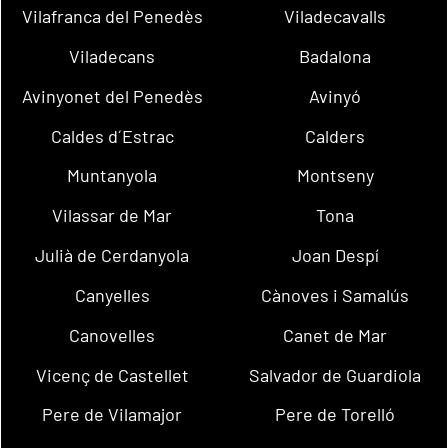
Vilafranca del Penedès
Viladecavalls
Viladecans
Badalona
Avinyonet del Penedès
Avinyó
Caldes d´Estrac
Calders
Muntanyola
Montseny
Vilassar de Mar
Tona
Julià de Cerdanyola
Joan Despí
Canyelles
Cànoves i Samalús
Canovelles
Canet de Mar
Vicenç de Castellet
Salvador de Guardiola
Pere de Vilamajor
Pere de Torelló