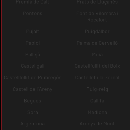
Premià de Dalt
Prats de Lluçanès
Pontons
Pont de Vilomara i
Rocafort
Pujalt
Puigdàlber
Papiol
Palma de Cervelló
Pallejà
Moià
Castellgalí
Castellfullit del Boix
Castellfollit de Riubregós
Castellet i la Gornal
Castell de l´Areny
Puig-reig
Begues
Gallifa
Sora
Mediona
Argentona
Arenys de Munt