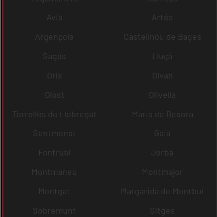
Avià
Artés
Argençola
Castellnou de Bages
Sagàs
Lluçà
Orís
Olvan
Olost
Olivella
Torrelles de Llobregat
Maria de Besora
Sentmenat
Gaià
Fontrubí
Jorba
Montmaneu
Montmajor
Montgat
Margarida de Montbui
Sobremunt
Sitges