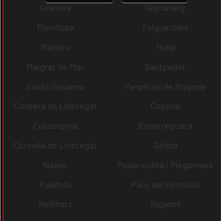
Granera
Gisclareny
Fonollosa
Folgueroles
Manlleu
Malla
Malgrat de Mar
Santpedor
Santa Susanna
Perpètua de Mogoda
Corbera de Llobregat
Copons
Collsuspina
Esparreguera
Cornellà de Llobregat
Gelida
Navas
Palau-solità i Plegamans
Palafolls
Pacs del Penedès
Rellinars
Rajadell