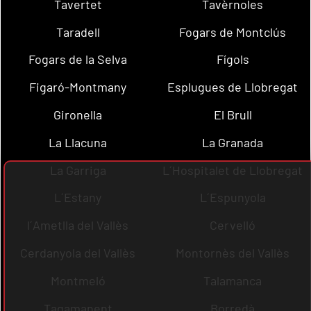
Tavertet
Tavèrnoles
Taradell
Fogars de Montclús
Fogars de la Selva
Fígols
Figaró-Montmany
Esplugues de Llobregat
Gironella
El Brull
La Llacuna
La Granada
La Garriga
L´Hospitalet de Llobregat
L´Estany
L´Espunyola
l´Ametlla del Vallès
Cervelló
Cerdanyola del Vallès
Montornès del Vallès
Montmeló
Talamanca
Tagamanent
Borredà