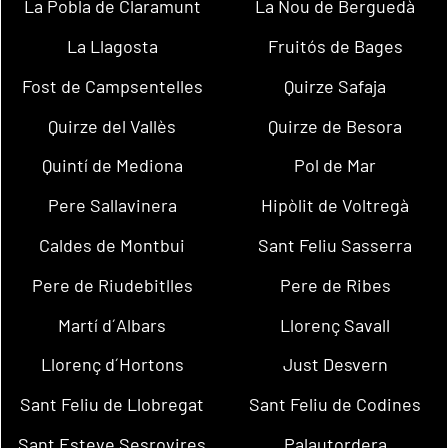
La Pobla de Claramunt
La Nou de Berguedà
La Llagosta
Fruitós de Bages
Fost de Campsentelles
Quirze Safaja
Quirze del Vallès
Quirze de Besora
Quintí de Mediona
Pol de Mar
Pere Sallavinera
Hipòlit de Voltregà
Caldes de Montbui
Sant Feliu Sasserra
Pere de Riudebitlles
Pere de Ribes
Martí d´Albars
Llorenç Savall
Llorenç d´Hortons
Just Desvern
Sant Feliu de Llobregat
Sant Feliu de Codines
Sant Esteve Sesrovires
Palautordera