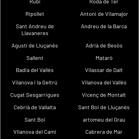
Rubí
Roda de Ter
Ripollet
Antoni de Vilamajor
Sant Andreu de
Andreu de la Barca
Llavaneres
Agustí de Lluçanès
Adrià de Besòs
Sallent
Mataró
Badia del Vallès
Vilassar de Dalt
Vilanova i la Geltrú
Vilanova del Vallès
Cugat Sesgarrigues
Vicenç de Montalt
Cebrià de Vallalta
Sant Boi de Lluçanès
Sant Boi
artomeu del Grau
Vilanova del Camí
Cabrera de Mar