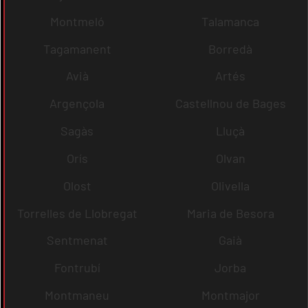
Montmeló
Talamanca
Tagamanent
Borredà
Avià
Artés
Argençola
Castellnou de Bages
Sagàs
Lluçà
Orís
Olvan
Olost
Olivella
Torrelles de Llobregat
Maria de Besora
Sentmenat
Gaià
Fontrubí
Jorba
Montmaneu
Montmajor