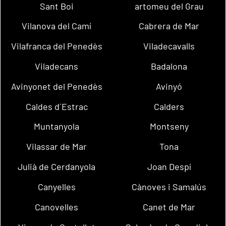
Sant Boi
artomeu del Grau
Vilanova del Camí
Cabrera de Mar
Vilafranca del Penedès
Viladecavalls
Viladecans
Badalona
Avinyonet del Penedès
Avinyó
Caldes d´Estrac
Calders
Muntanyola
Montseny
Vilassar de Mar
Tona
Julià de Cerdanyola
Joan Despí
Canyelles
Cànoves i Samalús
Canovelles
Canet de Mar