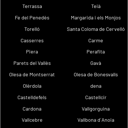
Terrassa
Teià
Fe del Penedès
Margarida i els Monjos
Torelló
Santa Coloma de Cervelló
Casserres
Carme
Piera
Perafita
Parets del Vallès
Gavà
Olesa de Montserrat
Olesa de Bonesvalls
Olèrdola
dena
Castelldefels
Castellcir
Cardona
Vallgorguina
Vallcebre
Vallbona d´Anoia