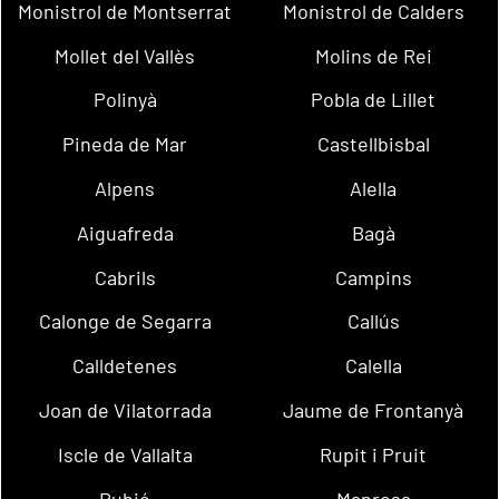
Monistrol de Montserrat
Monistrol de Calders
Mollet del Vallès
Molins de Rei
Polinyà
Pobla de Lillet
Pineda de Mar
Castellbisbal
Alpens
Alella
Aiguafreda
Bagà
Cabrils
Campins
Calonge de Segarra
Callús
Calldetenes
Calella
Joan de Vilatorrada
Jaume de Frontanyà
Iscle de Vallalta
Rupit i Pruit
Rubió
Manresa