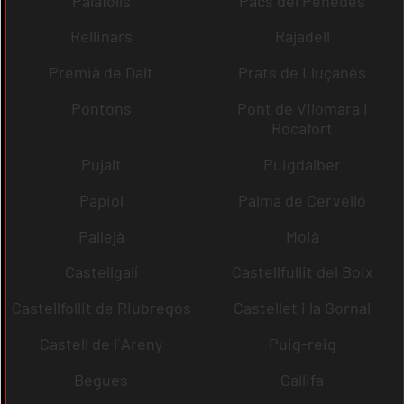
Palafolls
Pacs del Penedès
Rellinars
Rajadell
Premià de Dalt
Prats de Lluçanès
Pontons
Pont de Vilomara i
Rocafort
Pujalt
Puigdàlber
Papiol
Palma de Cervelló
Pallejà
Moià
Castellgalí
Castellfullit del Boix
Castellfollit de Riubregós
Castellet i la Gornal
Castell de l´Areny
Puig-reig
Begues
Gallifa