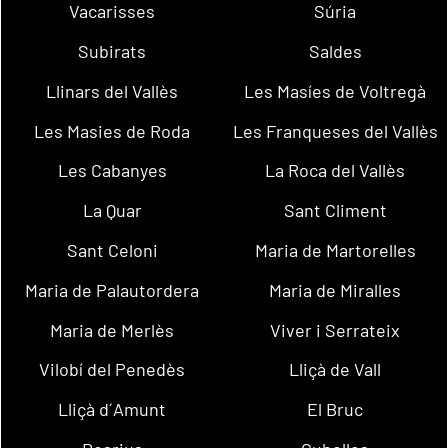
Vacarisses
Súria
Subirats
Saldes
Llinars del Vallès
Les Masíes de Voltregà
Les Masies de Roda
Les Franqueses del Vallès
Les Cabanyes
La Roca del Vallès
La Quar
Sant Climent
Sant Celoni
Maria de Martorelles
Maria de Palautordera
Maria de Miralles
Maria de Merlès
Viver i Serrateix
Vilobí del Penedès
Lliçà de Vall
Lliçà d´Amunt
El Bruc