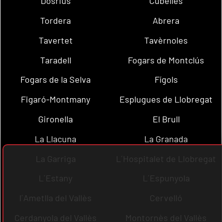
Dosrius
Cubelles
Tordera
Abrera
Tavertet
Tavèrnoles
Taradell
Fogars de Montclús
Fogars de la Selva
Fígols
Figaró-Montmany
Esplugues de Llobregat
Gironella
El Brull
La Llacuna
La Granada
La Garriga
L´Hospitalet de Llobregat
L´Estany
L´Espunyola
l´Ametlla del Vallès
Cervelló
Cerdanyola del Vallès
Montornès del Vallès