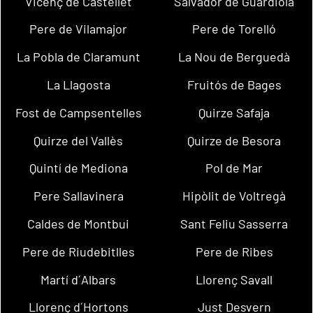
Vicenç de Castellet
Salvador de Guardiola
Pere de Vilamajor
Pere de Torelló
La Pobla de Claramunt
La Nou de Berguedà
La Llagosta
Fruitós de Bages
Fost de Campsentelles
Quirze Safaja
Quirze del Vallès
Quirze de Besora
Quintí de Mediona
Pol de Mar
Pere Sallavinera
Hipòlit de Voltregà
Caldes de Montbui
Sant Feliu Sasserra
Pere de Riudebitlles
Pere de Ribes
Martí d´Albars
Llorenç Savall
Llorenç d´Hortons
Just Desvern