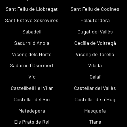
Sant Feliu de Llobregat
Sant Feliu de Codines
Sant Esteve Sesrovires
Palautordera
Sabadell
Cugat del Vallès
Sadurní d´Anoia
Cecília de Voltregà
Vicenç dels Horts
Vicenç de Torelló
Sadurní d´Osormort
Vilada
Vic
Calaf
Castellbell i el Vilar
Castellar del Vallès
Castellar del Riu
Castellar de n´Hug
Matadepera
Masquefa
Els Prats de Rei
Tiana