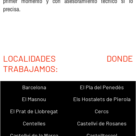
primer momento y con asesoramiento técnico sí­ lo
precisa.
LOCALIDADES DONDE
TRABAJAMOS:
Barcelona
El Pla del Penedès
El Masnou
Els Hostalets de Pierola
El Prat de Llobregat
Cercs
Centelles
Castellví de Rosanes
Castellví de la Marca
Castellterçol