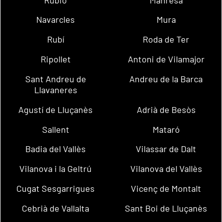
Navarcles
Mura
Rubí
Roda de Ter
Ripollet
Antoni de Vilamajor
Sant Andreu de
Andreu de la Barca
Llavaneres
Agustí de Lluçanès
Adrià de Besòs
Sallent
Mataró
Badia del Vallès
Vilassar de Dalt
Vilanova i la Geltrú
Vilanova del Vallès
Cugat Sesgarrigues
Vicenç de Montalt
Cebrià de Vallalta
Sant Boi de Lluçanès