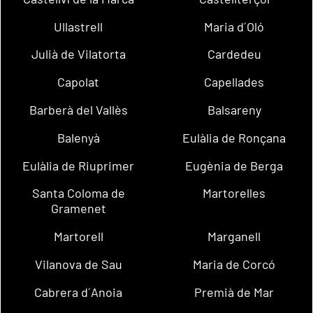
Ullastrell
Maria d´Oló
Julià de Vilatorta
Cardedeu
Capolat
Capellades
Barberà del Vallès
Balsareny
Balenyà
Eulàlia de Ronçana
Eulàlia de Riuprimer
Eugènia de Berga
Santa Coloma de
Martorelles
Gramenet
Martorell
Marganell
Vilanova de Sau
Maria de Corcó
Cabrera d´Anoia
Premià de Mar