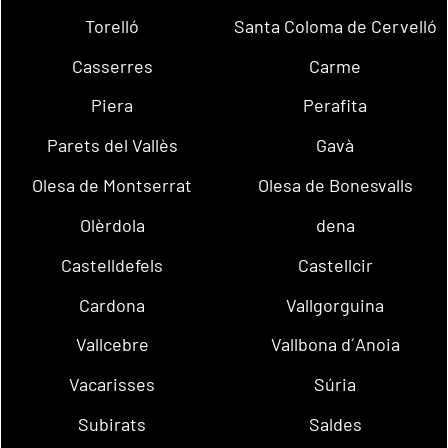
Torelló
Santa Coloma de Cervelló
Casserres
Carme
Piera
Perafita
Parets del Vallès
Gavà
Olesa de Montserrat
Olesa de Bonesvalls
Olèrdola
dena
Castelldefels
Castellcir
Cardona
Vallgorguina
Vallcebre
Vallbona d´Anoia
Vacarisses
Súria
Subirats
Saldes