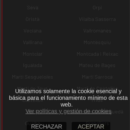
Seva
Orpí
Oristà
Vilalba Sasserra
Veciana
Vallromanes
Vallirana
Montesquiu
Montclar
Montcada i Reixac
Igualada
Mateu de Bages
Martí Sesgueioles
Martí Sarroca
Martí de Tous
Martí de Centelles
Utilizamos solamente la cookie esencial y
básica para el funcionamiento mínimo de esta
Castellolí
rrius
web.
Ver políticas y gestión de cookies
Gurb
Guardiola de Berguedà
Gualba
Granollers
RECHAZAR
ACEPTAR