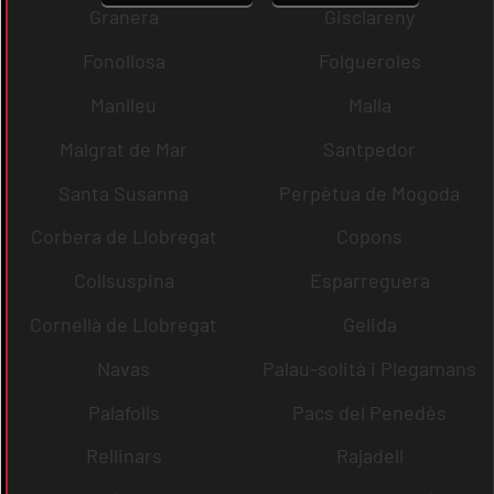
Granera
Gisclareny
Fonollosa
Folgueroles
Manlleu
Malla
Malgrat de Mar
Santpedor
Santa Susanna
Perpètua de Mogoda
Corbera de Llobregat
Copons
Collsuspina
Esparreguera
Cornellà de Llobregat
Gelida
Navas
Palau-solità i Plegamans
Palafolls
Pacs del Penedès
Rellinars
Rajadell