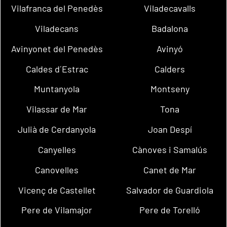
Vilafranca del Penedès
Viladecavalls
Viladecans
Badalona
Avinyonet del Penedès
Avinyó
Caldes d´Estrac
Calders
Muntanyola
Montseny
Vilassar de Mar
Tona
Julià de Cerdanyola
Joan Despí
Canyelles
Cànoves i Samalús
Canovelles
Canet de Mar
Vicenç de Castellet
Salvador de Guardiola
Pere de Vilamajor
Pere de Torelló