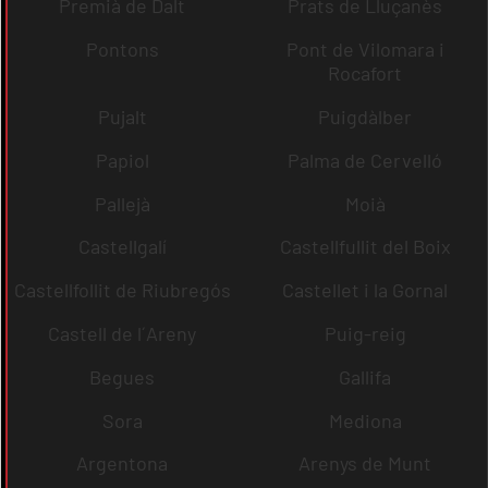
Premià de Dalt
Prats de Lluçanès
Pontons
Pont de Vilomara i
Rocafort
Pujalt
Puigdàlber
Papiol
Palma de Cervelló
Pallejà
Moià
Castellgalí
Castellfullit del Boix
Castellfollit de Riubregós
Castellet i la Gornal
Castell de l´Areny
Puig-reig
Begues
Gallifa
Sora
Mediona
Argentona
Arenys de Munt