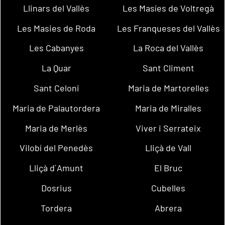
Llinars del Vallès
Les Masíes de Voltregà
Les Masies de Roda
Les Franqueses del Vallès
Les Cabanyes
La Roca del Vallès
La Quar
Sant Climent
Sant Celoni
Maria de Martorelles
Maria de Palautordera
Maria de Miralles
Maria de Merlès
Viver i Serrateix
Vilobí del Penedès
Lliçà de Vall
Lliçà d´Amunt
El Bruc
Dosrius
Cubelles
Tordera
Abrera