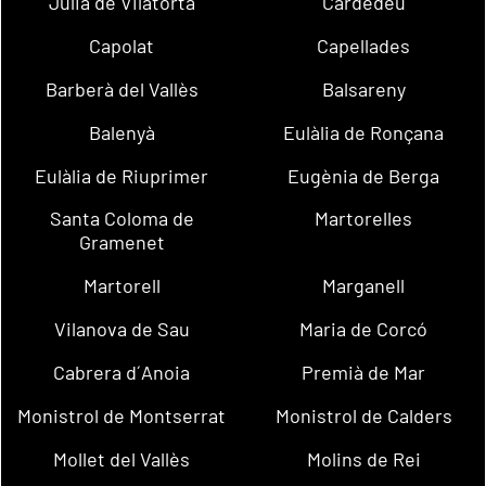
Julià de Vilatorta
Cardedeu
Capolat
Capellades
Barberà del Vallès
Balsareny
Balenyà
Eulàlia de Ronçana
Eulàlia de Riuprimer
Eugènia de Berga
Santa Coloma de
Martorelles
Gramenet
Martorell
Marganell
Vilanova de Sau
Maria de Corcó
Cabrera d´Anoia
Premià de Mar
Monistrol de Montserrat
Monistrol de Calders
Mollet del Vallès
Molins de Rei