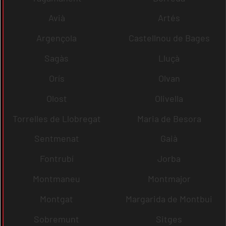
Avià
Artés
Argençola
Castellnou de Bages
Sagàs
Lluçà
Orís
Olvan
Olost
Olivella
Torrelles de Llobregat
Maria de Besora
Sentmenat
Gaià
Fontrubí
Jorba
Montmaneu
Montmajor
Montgat
Margarida de Montbui
Sobremunt
Sitges