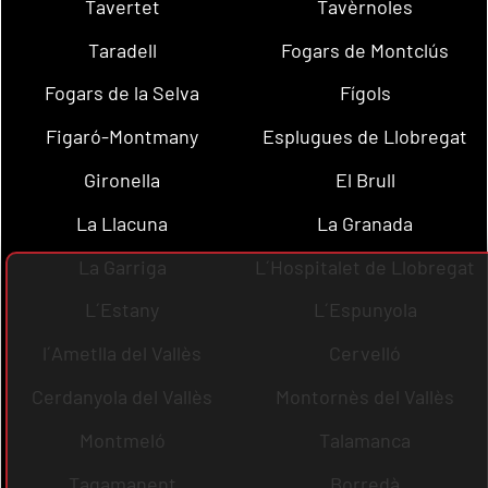
Tavertet
Tavèrnoles
Taradell
Fogars de Montclús
Fogars de la Selva
Fígols
Figaró-Montmany
Esplugues de Llobregat
Gironella
El Brull
La Llacuna
La Granada
La Garriga
L´Hospitalet de Llobregat
L´Estany
L´Espunyola
l´Ametlla del Vallès
Cervelló
Cerdanyola del Vallès
Montornès del Vallès
Montmeló
Talamanca
Tagamanent
Borredà