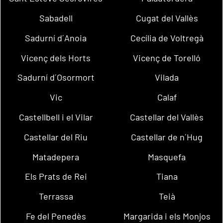
Sabadell
Cugat del Vallès
Sadurní d´Anoia
Cecília de Voltregà
Vicenç dels Horts
Vicenç de Torelló
Sadurní d´Osormort
Vilada
Vic
Calaf
Castellbell i el Vilar
Castellar del Vallès
Castellar del Riu
Castellar de n´Hug
Matadepera
Masquefa
Els Prats de Rei
Tiana
Terrassa
Teià
Fe del Penedès
Margarida i els Monjos