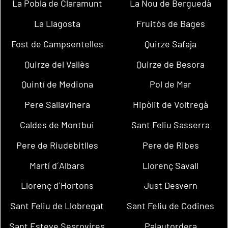
La Pobla de Claramunt
La Nou de Berguedà
La Llagosta
Fruitós de Bages
Fost de Campsentelles
Quirze Safaja
Quirze del Vallès
Quirze de Besora
Quintí de Mediona
Pol de Mar
Pere Sallavinera
Hipòlit de Voltregà
Caldes de Montbui
Sant Feliu Sasserra
Pere de Riudebitlles
Pere de Ribes
Martí d´Albars
Llorenç Savall
Llorenç d´Hortons
Just Desvern
Sant Feliu de Llobregat
Sant Feliu de Codines
Sant Esteve Sesrovires
Palautordera