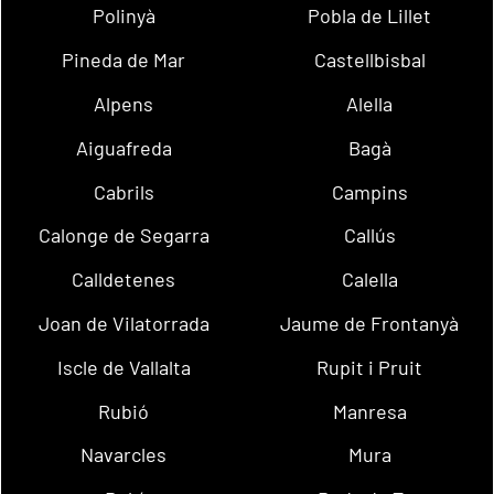
Polinyà
Pobla de Lillet
Pineda de Mar
Castellbisbal
Alpens
Alella
Aiguafreda
Bagà
Cabrils
Campins
Calonge de Segarra
Callús
Calldetenes
Calella
Joan de Vilatorrada
Jaume de Frontanyà
Iscle de Vallalta
Rupit i Pruit
Rubió
Manresa
Navarcles
Mura