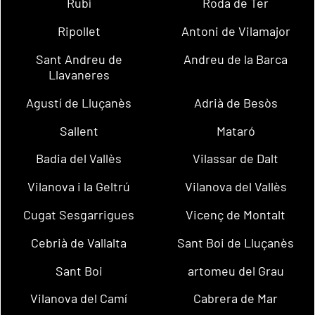
Rubí
Roda de Ter
Ripollet
Antoni de Vilamajor
Sant Andreu de
Andreu de la Barca
Llavaneres
Agustí de Lluçanès
Adrià de Besòs
Sallent
Mataró
Badia del Vallès
Vilassar de Dalt
Vilanova i la Geltrú
Vilanova del Vallès
Cugat Sesgarrigues
Vicenç de Montalt
Cebrià de Vallalta
Sant Boi de Lluçanès
Sant Boi
artomeu del Grau
Vilanova del Camí
Cabrera de Mar