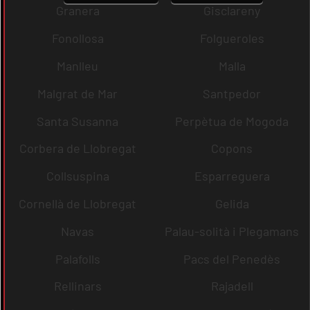
Granera
Gisclareny
Fonollosa
Folgueroles
Manlleu
Malla
Malgrat de Mar
Santpedor
Santa Susanna
Perpètua de Mogoda
Corbera de Llobregat
Copons
Collsuspina
Esparreguera
Cornellà de Llobregat
Gelida
Navas
Palau-solità i Plegamans
Palafolls
Pacs del Penedès
Rellinars
Rajadell