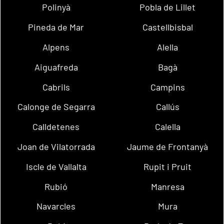
Polinyà
Pobla de Lillet
Pineda de Mar
Castellbisbal
Alpens
Alella
Aiguafreda
Bagà
Cabrils
Campins
Calonge de Segarra
Callús
Calldetenes
Calella
Joan de Vilatorrada
Jaume de Frontanyà
Iscle de Vallalta
Rupit i Pruit
Rubió
Manresa
Navarcles
Mura