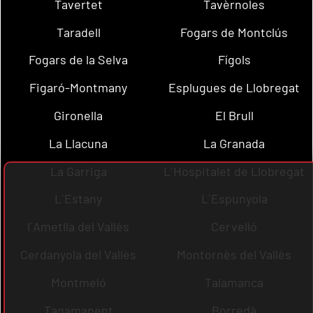
Tavertet
Tavèrnoles
Taradell
Fogars de Montclús
Fogars de la Selva
Fígols
Figaró-Montmany
Esplugues de Llobregat
Gironella
El Brull
La Llacuna
La Granada
La Garriga
L´Hospitalet de Llobregat
L´Estany
L´Espunyola
l´Ametlla del Vallès
Cervelló
Cerdanyola del Vallès
Montornès del Vallès
Montmeló
Talamanca
Tagamanent
Borredà