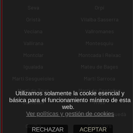
Seva
Orpí
Oristà
Vilalba Sasserra
Veciana
Vallromanes
Vallirana
Montesquiu
Montclar
Montcada i Reixac
Igualada
Mateu de Bages
Martí Sesgueioles
Martí Sarroca
Martí de Tous
Martí de Centelles
Utilizamos solamente la cookie esencial y
básica para el funcionamiento mínimo de esta
Castellolí
rrius
web.
Ver políticas y gestión de cookies
Gurb
Guardiola de Berguedà
Gualba
Granollers
RECHAZAR
ACEPTAR