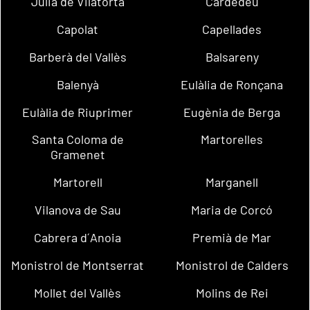
Julià de Vilatorta
Cardedeu
Capolat
Capellades
Barberà del Vallès
Balsareny
Balenyà
Eulàlia de Ronçana
Eulàlia de Riuprimer
Eugènia de Berga
Santa Coloma de
Martorelles
Gramenet
Martorell
Marganell
Vilanova de Sau
Maria de Corcó
Cabrera d´Anoia
Premià de Mar
Monistrol de Montserrat
Monistrol de Calders
Mollet del Vallès
Molins de Rei