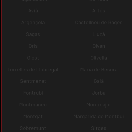
Avià
Artés
Argençola
Castellnou de Bages
Sagàs
Lluçà
Orís
Olvan
Olost
Olivella
Torrelles de Llobregat
Maria de Besora
Sentmenat
Gaià
Fontrubí
Jorba
Montmaneu
Montmajor
Montgat
Margarida de Montbui
Sobremunt
Sitges