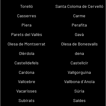
Torelló
Santa Coloma de Cervelló
Casserres
Carme
Piera
Perafita
Parets del Vallès
Gavà
Olesa de Montserrat
Olesa de Bonesvalls
Olèrdola
dena
Castelldefels
Castellcir
Cardona
Vallgorguina
Vallcebre
Vallbona d´Anoia
Vacarisses
Súria
Subirats
Saldes