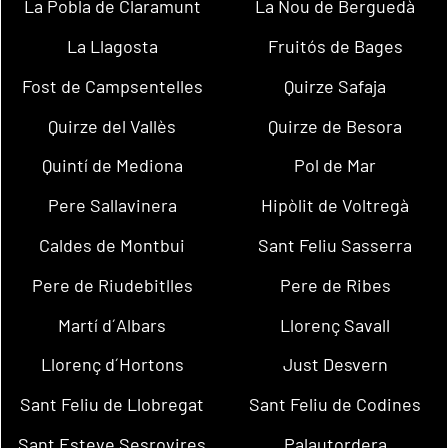
La Pobla de Claramunt
La Nou de Berguedà
La Llagosta
Fruitós de Bages
Fost de Campsentelles
Quirze Safaja
Quirze del Vallès
Quirze de Besora
Quintí de Mediona
Pol de Mar
Pere Sallavinera
Hipòlit de Voltregà
Caldes de Montbui
Sant Feliu Sasserra
Pere de Riudebitlles
Pere de Ribes
Martí d´Albars
Llorenç Savall
Llorenç d´Hortons
Just Desvern
Sant Feliu de Llobregat
Sant Feliu de Codines
Sant Esteve Sesrovires
Palautordera