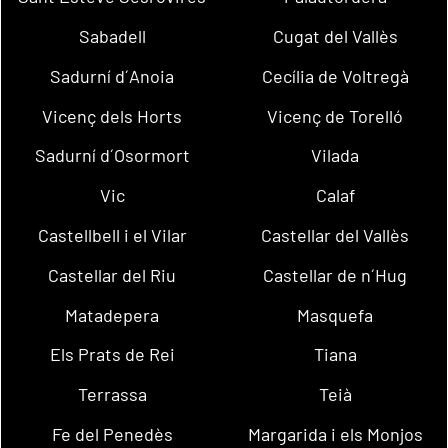
Sabadell
Cugat del Vallès
Sadurní d´Anoia
Cecília de Voltregà
Vicenç dels Horts
Vicenç de Torelló
Sadurní d´Osormort
Vilada
Vic
Calaf
Castellbell i el Vilar
Castellar del Vallès
Castellar del Riu
Castellar de n´Hug
Matadepera
Masquefa
Els Prats de Rei
Tiana
Terrassa
Teià
Fe del Penedès
Margarida i els Monjos