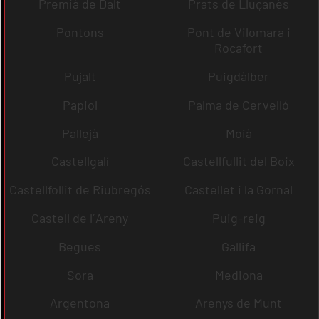
Premià de Dalt
Prats de Lluçanès
Pontons
Pont de Vilomara i
Rocafort
Pujalt
Puigdàlber
Papiol
Palma de Cervelló
Pallejà
Moià
Castellgalí
Castellfullit del Boix
Castellfollit de Riubregós
Castellet i la Gornal
Castell de l´Areny
Puig-reig
Begues
Gallifa
Sora
Mediona
Argentona
Arenys de Munt