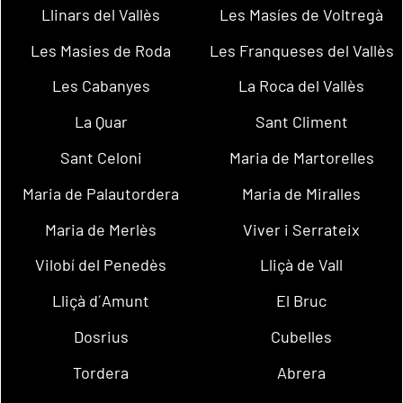
Llinars del Vallès
Les Masíes de Voltregà
Les Masies de Roda
Les Franqueses del Vallès
Les Cabanyes
La Roca del Vallès
La Quar
Sant Climent
Sant Celoni
Maria de Martorelles
Maria de Palautordera
Maria de Miralles
Maria de Merlès
Viver i Serrateix
Vilobí del Penedès
Lliçà de Vall
Lliçà d´Amunt
El Bruc
Dosrius
Cubelles
Tordera
Abrera