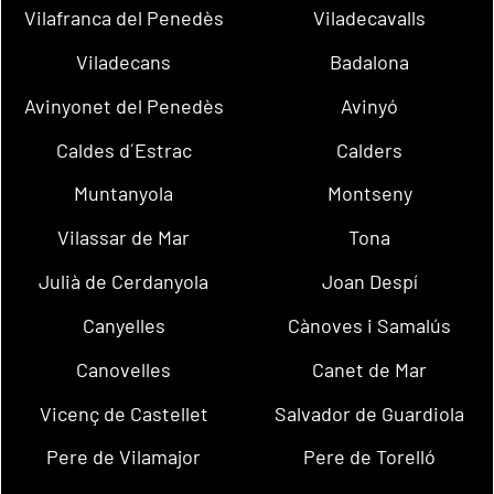
Vilafranca del Penedès
Viladecavalls
Viladecans
Badalona
Avinyonet del Penedès
Avinyó
Caldes d´Estrac
Calders
Muntanyola
Montseny
Vilassar de Mar
Tona
Julià de Cerdanyola
Joan Despí
Canyelles
Cànoves i Samalús
Canovelles
Canet de Mar
Vicenç de Castellet
Salvador de Guardiola
Pere de Vilamajor
Pere de Torelló