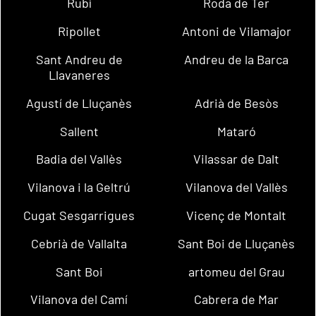
Rubí
Roda de Ter
Ripollet
Antoni de Vilamajor
Sant Andreu de
Andreu de la Barca
Llavaneres
Agustí de Lluçanès
Adrià de Besòs
Sallent
Mataró
Badia del Vallès
Vilassar de Dalt
Vilanova i la Geltrú
Vilanova del Vallès
Cugat Sesgarrigues
Vicenç de Montalt
Cebrià de Vallalta
Sant Boi de Lluçanès
Sant Boi
artomeu del Grau
Vilanova del Camí
Cabrera de Mar